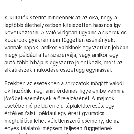
A kutatók szerint mindennek az az oka, hogy a
legtöbb élethelyzetben kifejezetten hasznos így
következtetni. A való világban ugyanis a sikerek és
kudarcok gyakran nem független események:
vannak napok, amikor valakinek egyszerűen jobban
megy például a teniszszervája, vagy amikor egy
autó több hibája is egyszerre jelentkezik, mert az
alkatrészek működése összefügg egymással.
Ezekben az esetekben a sorozatok mögött valódi
ok húzódik meg, amit érdemes figyelembe venni a
jövőbeli események előrejelzésénél. A majmok
esetében jó példa erre a táplálékkeresés: egy
értékes falat, például egy érett gyümölcs
megtalálása lehet véletlenszerű esemény, de az
egyes találatok mégsem teljesen függetlenek