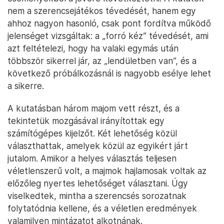
nem a szerencsejátékos tévedését, hanem egy
ahhoz nagyon hasonló, csak pont fordítva működő
jelenséget vizsgáltak: a „forró kéz” tévedését, ami
azt feltételezi, hogy ha valaki egymás után
többször sikerrel jár, az „lendületben van”, és a
következő próbálkozásnál is nagyobb esélye lehet
a sikerre.
A kutatásban három majom vett részt, és a
tekintetük mozgásával irányítottak egy
számítógépes kijelzőt. Két lehetőség közül
választhattak, amelyek közül az egyikért járt
jutalom. Amikor a helyes választás teljesen
véletlenszerű volt, a majmok hajlamosak voltak az
előzőleg nyertes lehetőséget választani. Úgy
viselkedtek, mintha a szerencsés sorozatnak
folytatódnia kellene, és a véletlen eredmények
valamilyen mintázatot alkotnának.