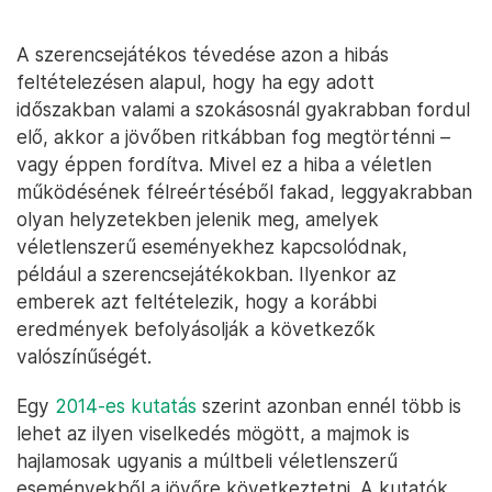
A szerencsejátékos tévedése azon a hibás
feltételezésen alapul, hogy ha egy adott
időszakban valami a szokásosnál gyakrabban fordul
elő, akkor a jövőben ritkábban fog megtörténni –
vagy éppen fordítva. Mivel ez a hiba a véletlen
működésének félreértéséből fakad, leggyakrabban
olyan helyzetekben jelenik meg, amelyek
véletlenszerű eseményekhez kapcsolódnak,
például a szerencsejátékokban. Ilyenkor az
emberek azt feltételezik, hogy a korábbi
eredmények befolyásolják a következők
valószínűségét.
Egy
2014-es kutatás
szerint azonban ennél több is
lehet az ilyen viselkedés mögött, a majmok is
hajlamosak ugyanis a múltbeli véletlenszerű
eseményekből a jövőre következtetni. A kutatók