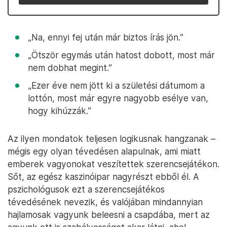
„Na, ennyi fej után már biztos írás jön.”
„Ötször egymás után hatost dobott, most már
nem dobhat megint.”
„Ezer éve nem jött ki a születési dátumom a
lottón, most már egyre nagyobb esélye van,
hogy kihúzzák.”
Az ilyen mondatok teljesen logikusnak hangzanak –
mégis egy olyan tévedésen alapulnak, ami miatt
emberek vagyonokat veszítettek szerencsejátékon.
Sőt, az egész kaszinóipar nagyrészt ebből él. A
pszichológusok ezt a szerencsejátékos
tévedésének nevezik, és valójában mindannyian
hajlamosak vagyunk beleesni a csapdába, mert az