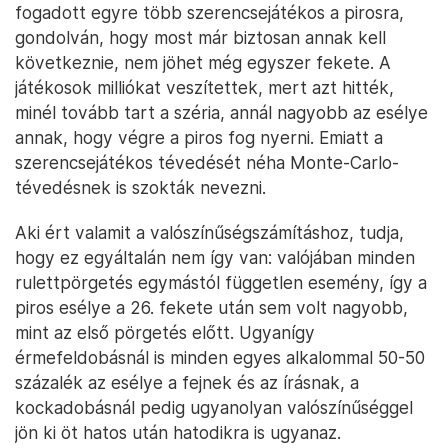
fogadott egyre több szerencsejátékos a pirosra,
gondolván, hogy most már biztosan annak kell
következnie, nem jöhet még egyszer fekete. A
játékosok milliókat veszítettek, mert azt hitték,
minél tovább tart a széria, annál nagyobb az esélye
annak, hogy végre a piros fog nyerni. Emiatt a
szerencsejátékos tévedését néha Monte-Carlo-
tévedésnek is szokták nevezni.
Aki ért valamit a valószínűségszámításhoz, tudja,
hogy ez egyáltalán nem így van: valójában minden
rulettpörgetés egymástól független esemény, így a
piros esélye a 26. fekete után sem volt nagyobb,
mint az első pörgetés előtt. Ugyanígy
érmefeldobásnál is minden egyes alkalommal 50-50
százalék az esélye a fejnek és az írásnak, a
kockadobásnál pedig ugyanolyan valószínűséggel
jön ki öt hatos után hatodikra is ugyanaz.