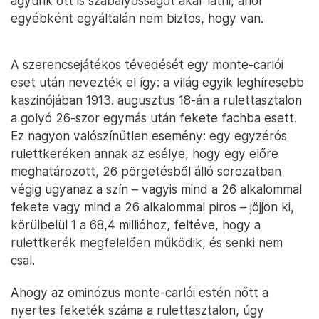
agyunk ott is szabályosságot akar látni, ahol
egyébként egyáltalán nem biztos, hogy van.
A szerencsejátékos tévedését egy monte-carlói
eset után nevezték el így: a világ egyik leghíresebb
kaszinójában 1913. augusztus 18-án a rulettasztalon
a golyó 26-szor egymás után fekete fachba esett.
Ez nagyon valószínűtlen esemény: egy egyzérós
rulettkeréken annak az esélye, hogy egy előre
meghatározott, 26 pörgetésből álló sorozatban
végig ugyanaz a szín – vagyis mind a 26 alkalommal
fekete vagy mind a 26 alkalommal piros – jöjjön ki,
körülbelül 1 a 68,4 millióhoz, feltéve, hogy a
rulettkerék megfelelően működik, és senki nem
csal.
Ahogy az ominózus monte-carlói estén nőtt a
nyertes feketék száma a rulettasztalon, úgy