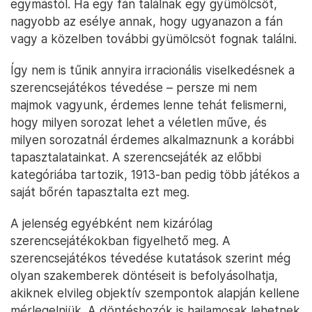
egymástól. Ha egy fán találnak egy gyümölcsöt,
nagyobb az esélye annak, hogy ugyanazon a fán
vagy a közelben további gyümölcsöt fognak találni.
Így nem is tűnik annyira irracionális viselkedésnek a
szerencsejátékos tévedése – persze mi nem
majmok vagyunk, érdemes lenne tehát felismerni,
hogy milyen sorozat lehet a véletlen műve, és
milyen sorozatnál érdemes alkalmaznunk a korábbi
tapasztalatainkat. A szerencsejáték az előbbi
kategóriába tartozik, 1913-ban pedig több játékos a
saját bőrén tapasztalta ezt meg.
A jelenség egyébként nem kizárólag
szerencsejátékokban figyelhető meg. A
szerencsejátékos tévedése kutatások szerint még
olyan szakemberek döntéseit is befolyásolhatja,
akiknek elvileg objektív szempontok alapján kellene
mérlegelniük. A döntéshozók is hajlamosak lehetnek