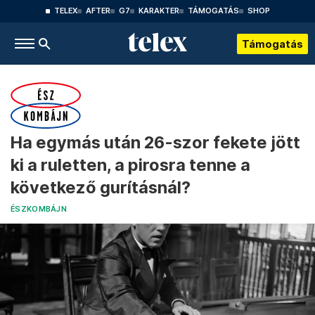
TELEX
AFTER
G7
KARAKTER
TÁMOGATÁS
SHOP
Támogatás
Ha egymás után 26-szor fekete jött
ki a ruletten, a pirosra tenne a
következő gurításnál?
ÉSZKOMBÁJN