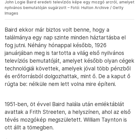
John Logie Baird eredeti televíziós képe egy mozgó arcról, amelyet
nyilvános bemutatóján sugárzott – Fotó: Hulton Archive / Getty
Images
Baird ekkor már biztos volt benne, hogy a
találmánya egy nap szinte minden háztartásba el
fog jutni. Néhány hónappal később, 1926
januárjában meg is tartotta a világ első nyilvános
televíziós bemutatóját, amelyet később olyan cégek
technológiái követtek, amelyek jóval több pénzből
és erőforrásból dolgozhattak, mint ő. De a kaput ő
rúgta be: nélküle nem lett volna mire építeni.
1951-ben, öt évvel Baird halála után emléktáblát
avattak a Frith Streeten, a helyszínen, ahol az első
tévés mozgókép megszületett. William Taynton is
ott állt a tömegben.