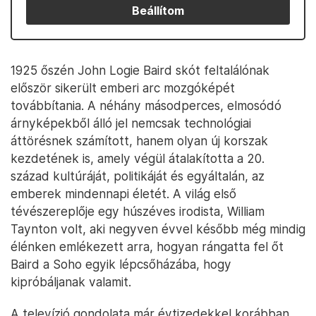
Beállítom
1925 őszén John Logie Baird skót feltalálónak
először sikerült emberi arc mozgóképét
továbbítania. A néhány másodperces, elmosódó
árnyképekből álló jel nemcsak technológiai
áttörésnek számított, hanem olyan új korszak
kezdetének is, amely végül átalakította a 20.
század kultúráját, politikáját és egyáltalán, az
emberek mindennapi életét. A világ első
tévészereplője egy húszéves irodista, William
Taynton volt, aki negyven évvel később még mindig
élénken emlékezett arra, hogyan rángatta fel őt
Baird a Soho egyik lépcsőházába, hogy
kipróbáljanak valamit.
A televízió gondolata már évtizedekkel korábban