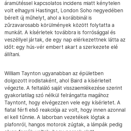
áramütéssel kapcsolatos incidens miatt kénytelen
volt elhagyni Hastingst, London Soho negyedében
bérelt új műhelyt, ahol a korábbinál is
zűrzavarosabb körülmények között folytatta a
munkát. A kísérletek továbbra is forrósággal és
veszéllyel jártak, de egy nap elérkezettnek látta az
időt: egy hús-vér embert akart a szerkezete elé
állítani.
William Taynton ugyanabban az épületben
dolgozott irodistaként, ahol Baird a kísérleteit
végezte. A feltaláló saját visszaemlékezése szerint
gyakorlatilag szó nélkül felrángatta magához
Tayntont, hogy elvégezzen vele egy kísérletet. A
fiatal férfi első reakciója az volt, hogy innen azonnal
el kell tűnnie. A laborban vezetékek lógtak a
plafonról, hangos motorok zúgtak, a lámpák pedig