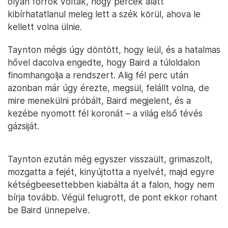
olyan forrók voltak, hogy percek alatt
kibírhatatlanul meleg lett a szék körül, ahova le
kellett volna ülnie.
Taynton mégis úgy döntött, hogy leül, és a hatalmas
hővel dacolva engedte, hogy Baird a túloldalon
finomhangolja a rendszert. Alig fél perc után
azonban már úgy érezte, megsül, felállt volna, de
mire menekülni próbált, Baird megjelent, és a
kezébe nyomott fél koronát – a világ első tévés
gázsiját.
Taynton ezután még egyszer visszaült, grimaszolt,
mozgatta a fejét, kinyújtotta a nyelvét, majd egyre
kétségbeesettebben kiabálta át a falon, hogy nem
bírja tovább. Végül felugrott, de pont ekkor rohant
be Baird ünnepelve.