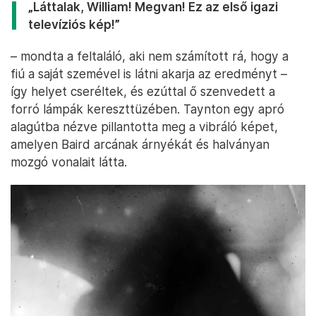
„Láttalak, William! Megvan! Ez az első igazi
televíziós kép!”
– mondta a feltaláló, aki nem számított rá, hogy a
fiú a saját szemével is látni akarja az eredményt –
így helyet cseréltek, és ezúttal ő szenvedett a
forró lámpák kereszttüzében. Taynton egy apró
alagútba nézve pillantotta meg a vibráló képet,
amelyen Baird arcának árnyékát és halványan
mozgó vonalait látta.