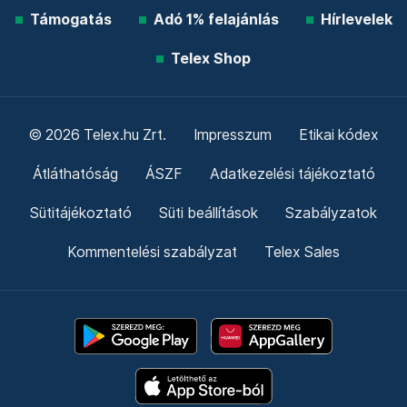
Támogatás
Adó 1% felajánlás
Hírlevelek
Telex Shop
© 2026 Telex.hu Zrt.
Impresszum
Etikai kódex
Átláthatóság
ÁSZF
Adatkezelési tájékoztató
Sütitájékoztató
Süti beállítások
Szabályzatok
Kommentelési szabályzat
Telex Sales