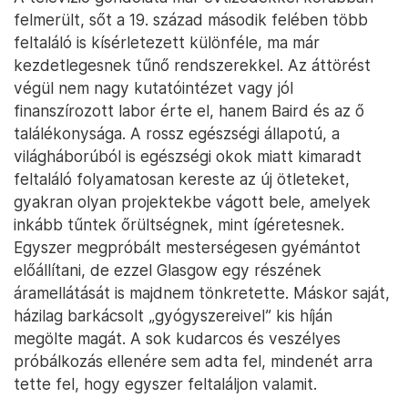
felmerült, sőt a 19. század második felében több
feltaláló is kísérletezett különféle, ma már
kezdetlegesnek tűnő rendszerekkel. Az áttörést
végül nem nagy kutatóintézet vagy jól
finanszírozott labor érte el, hanem Baird és az ő
találékonysága. A rossz egészségi állapotú, a
világháborúból is egészségi okok miatt kimaradt
feltaláló folyamatosan kereste az új ötleteket,
gyakran olyan projektekbe vágott bele, amelyek
inkább tűntek őrültségnek, mint ígéretesnek.
Egyszer megpróbált mesterségesen gyémántot
előállítani, de ezzel Glasgow egy részének
áramellátását is majdnem tönkretette. Máskor saját,
házilag barkácsolt „gyógyszereivel” kis híján
megölte magát. A sok kudarcos és veszélyes
próbálkozás ellenére sem adta fel, mindenét arra
tette fel, hogy egyszer feltaláljon valamit.