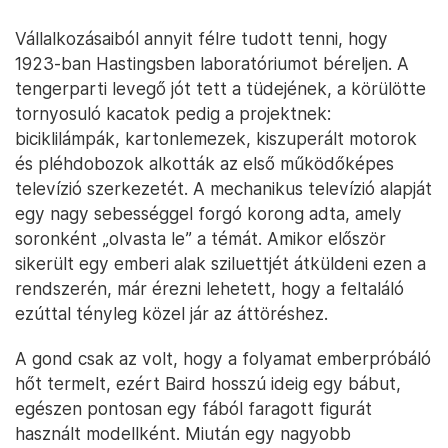
Vállalkozásaiból annyit félre tudott tenni, hogy
1923-ban Hastingsben laboratóriumot béreljen. A
tengerparti levegő jót tett a tüdejének, a körülötte
tornyosuló kacatok pedig a projektnek:
biciklilámpák, kartonlemezek, kiszuperált motorok
és pléhdobozok alkották az első működőképes
televízió szerkezetét. A mechanikus televízió alapját
egy nagy sebességgel forgó korong adta, amely
soronként „olvasta le” a témát. Amikor először
sikerült egy emberi alak sziluettjét átküldeni ezen a
rendszerén, már érezni lehetett, hogy a feltaláló
ezúttal tényleg közel jár az áttöréshez.
A gond csak az volt, hogy a folyamat emberpróbáló
hőt termelt, ezért Baird hosszú ideig egy bábut,
egészen pontosan egy fából faragott figurát
használt modellként. Miután egy nagyobb