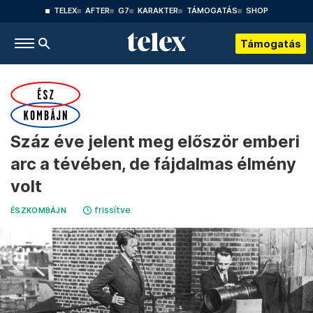
TELEX
AFTER
G7
KARAKTER
TÁMOGATÁS
SHOP
Támogatás
Száz éve jelent meg először emberi
arc a tévében, de fájdalmas élmény
volt
frissítve
ÉSZKOMBÁJN