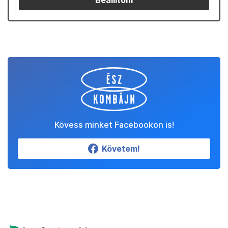
Beállítom
Kövess minket Facebookon is!
Követem!