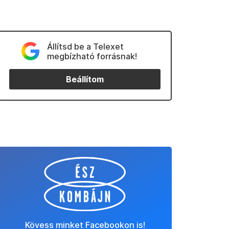
Állítsd be a Telexet
megbízható forrásnak!
Beállítom
Kövess minket Facebookon is!