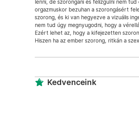
lenni, de szorongani és felizgulni nem tu
orgazmuskor bezuhan a szorongásért felel
szorong, és ki van hegyezve a vizuális ing
nem tud úgy megnyugodni, hogy a vérellát
Ezért lehet az, hogy a kifejezetten szor
Hiszen ha az ember szorong, ritkán a szex
Kedvenceink