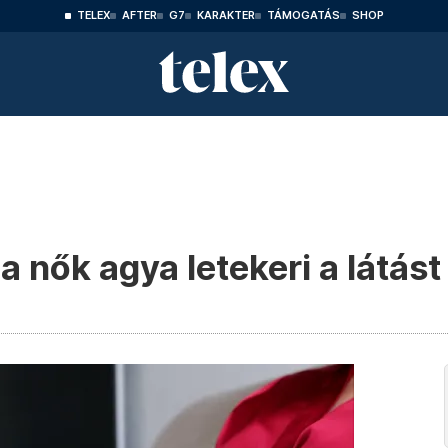
TELEX
AFTER
G7
KARAKTER
TÁMOGATÁS
SHOP
 nők agya letekeri a látást