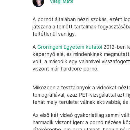
Világi Máté
A pornót általában nézni szokás, ezért log
játszana a felnőtt tartalmak fogyasztás
feltétlenül van így.
A
Groningeni Egyetem kutatói
2012-ben le
képernyő elé, és mindenkinek megmutatta
volt, a második egy valamivel visszafogott
viszont már hardcore pornó.
Miközben a tesztalanyok a videókat nézté
tomográfiával, azaz PET-vizsgálattal azt f
tehát mely területei válnak aktívabbá, és
Az első két videó gyakorlatilag semmi vál
harmadik viszont igen: a pornó nézése k
látókéregbe, ami arra utalhat, hogy a női 