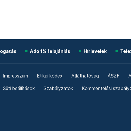
ogatás
Adó 1% felajánlás
Hírlevelek
Tele
Impresszum
Etikai kódex
Átláthatóság
ÁSZF
A
Süti beállítások
Szabályzatok
Kommentelési szabály