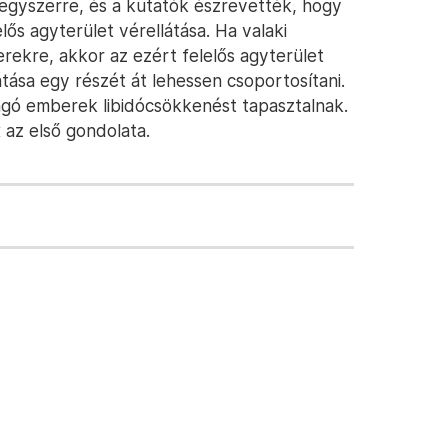
d egyszerre, és a kutatók észrevették, hogy
ős agyterület vérellátása. Ha valaki
erekre, akkor az ezért felelős agyterület
ása egy részét át lehessen csoportosítani.
ongó emberek libidócsökkenést tapasztalnak.
 az első gondolata.