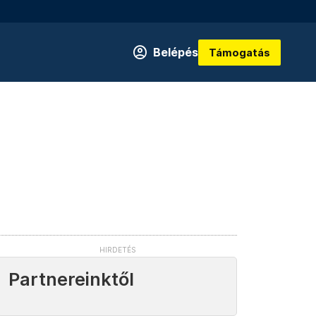
Belépés
Támogatás
Partnereinktől