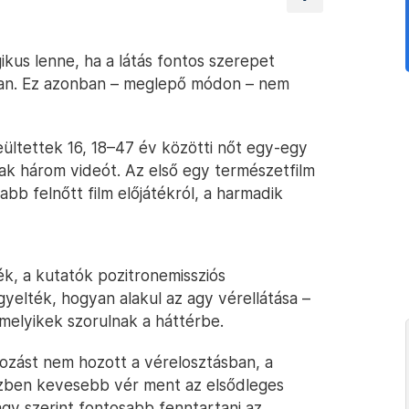
ikus lenne, ha a látás fontos szerepet
ában. Ez azonban – meglepő módon – nem
ültettek 16, 18–47 év közötti nőt egy-egy
k három videót. Az első egy természetfilm
abb felnőtt film előjátékról, a harmadik
k, a kutatók pozitronemissziós
igyelték, hogyan alakul az agy vérellátása –
 melyikek szorulnak a háttérbe.
tozást nem hozott a vérelosztásban, a
özben kevesebb vér ment az elsődleges
agy szerint fontosabb fenntartani az