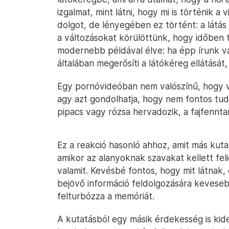
izgalmat, mint látni, hogy mi is történik a 
dolgot, de lényegében ez történt: a látás 
a változásokat körülöttünk, hogy időben 
modernebb példával élve: ha épp írunk v
általában megerősíti a látókéreg ellátásá
Egy pornóvideóban nem valószínű, hogy vá
agy azt gondolhatja, hogy nem fontos tu
pipacs vagy rózsa hervadozik, a fajfennta
Ez a reakció hasonló ahhoz, amit más kut
amikor az alanyoknak szavakat kellett f
valamit. Kevésbé fontos, hogy mit látnak, 
bejövő információ feldolgozására kevesebb
felturbózza a memóriát.
A kutatásból egy másik érdekesség is kid