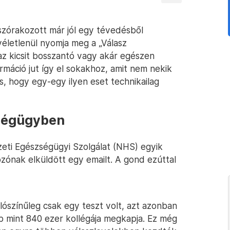
szórakozott már jól egy tévedésből
véletlenül nyomja meg a „Válasz
az kicsit bosszantó vagy akár egészen
ormáció jut így el sokakhoz, amit nem nekik
s, hogy egy-egy ilyen eset technikailag
zségügyben
zeti Egészségügyi Szolgálat (NHS) egyik
ozónak elküldött egy emailt. A gond ezúttal
lószínűleg csak egy teszt volt, azt azonban
 mint 840 ezer kollégája megkapja. Ez még