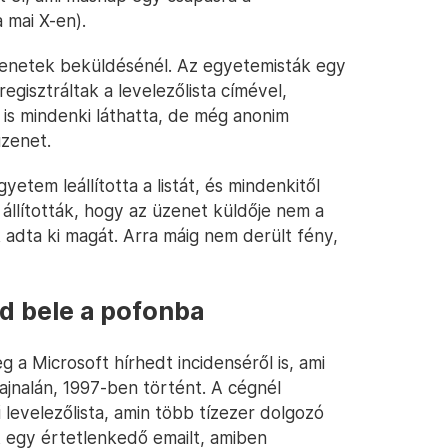
 mai X-en).
üzenetek beküldésénél. Az egyetemisták egy
egisztráltak a levelezőlista címével,
is mindenki láthatta, de még anonim
üzenet.
yetem leállította a listát, és mindenkitől
 állították, hogy az üzenet küldője nem a
k adta ki magát. Arra máig nem derült fény,
d bele a pofonba
 Microsoft hírhedt incidenséről is, ami
hajnalán, 1997-ben történt. A cégnél
levelezőlista, amin több tízezer dolgozó
írt egy értetlenkedő emailt, amiben