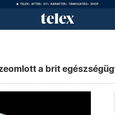
TELEX
AFTER
G7
KARAKTER
TÁMOGATÁS
SHOP
szeomlott a brit egészségüg