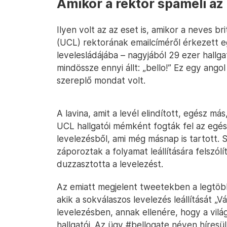
Amikor a rektor spameli a
Ilyen volt az az eset is, amikor a neves b
(UCL) rektorának emailcíméről érkezett 
levelesládájába – nagyjából 29 ezer hall
mindössze ennyi állt: „bello!” Ez egy ang
szereplő mondat volt.
A lavina, amit a levél elindított, egész m
UCL hallgatói mémként fogták fel az egés
levelezésből, ami még másnap is tartott. 
záporoztak a folyamat leállítására felszól
duzzasztotta a levelezést.
Az emiatt megjelent tweetekben a legtöb
akik a sokválaszos levelezés leállítását „
levelezésben, annak ellenére, hogy a vil
hallgatói. Az ügy #bellogate néven híresü