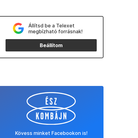
Állítsd be a Telexet
megbízható forrásnak!
Beállítom
Kövess minket Facebookon is!