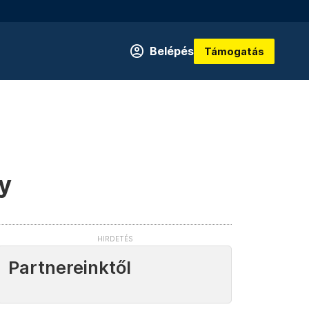
Belépés
Támogatás
y
Partnereinktől