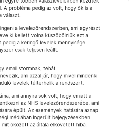
ban egyre többen válaszlevelekben kezdték
l. A probléma pedig az volt, hogy ők is a
 választ.
ingeni a levelezőrendszerben, ami egyrészt
ve ki kellett volna küszöbölniük ezt a
t pedig a keringő levelek mennyisége
szer csak teljesen leállt.
gy email stormnak, tehát
nevezik, ami azzal jár, hogy mivel mindenki
úduló levelek túlterhelik a rendszert.
áma, ami annyira sok volt, hogy emiatt a
elentkezni az NHS levelezőrendszerébe, ami
tására épült. Az események hatására aznap
sségi médiában ingerült bejegyzésekben
 mit okozott az általa elkövetett hiba.