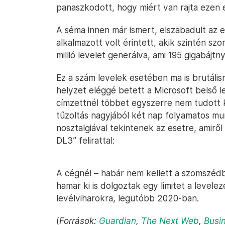
panaszkodott, hogy miért van rajta ezen e
A séma innen már ismert, elszabadult az 
alkalmazott volt érintett, akik szintén sz
millió levelet generálva, ami 195 gigabájtny
Ez a szám levelek esetében ma is brutális
helyzet eléggé betett a Microsoft belső 
címzettnél többet egyszerre nem tudott k
tűzoltás nagyjából két nap folyamatos mu
nosztalgiával tekintenek az esetre, amiről
DL3” felirattal:
A cégnél – habár nem kellett a szomszédb
hamar ki is dolgoztak egy limitet a levele
levélviharokra, legutóbb 2020-ban.
(
Források:
Guardian
,
The Next Web
,
Busin