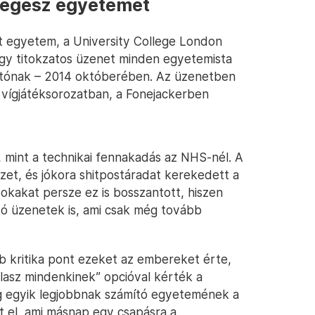
z egész egyetemet
rit egyetem, a University College London
egy titokzatos üzenet minden egyetemista
gatónak – 2014 októberében. Az üzenetben
ol vígjátéksorozatban, a Fonejackerben
ás, mint a technikai fennakadás az NHS-nél. A
zet, és jókora shitpostáradat kerekedett a
Sokakat persze ez is bosszantott, hiszen
ító üzenetek is, ami csak még tovább
b kritika pont ezeket az embereket érte,
Válasz mindenkinek” opcióval kérték a
ág egyik legjobbnak számító egyetemének a
lt el, ami másnap egy csapásra a