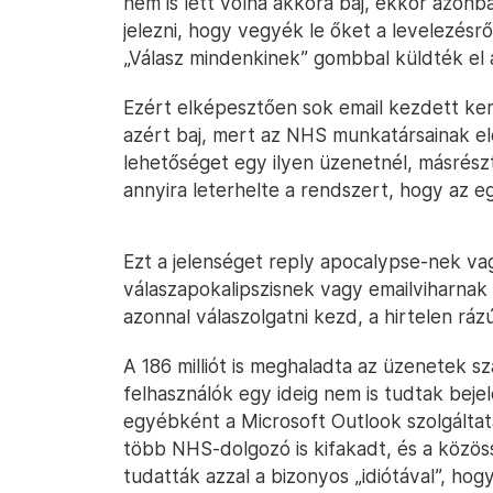
nem is lett volna akkora baj, ekkor azon
jelezni, hogy vegyék le őket a levelezésrő
„Válasz mindenkinek” gombbal küldték el a
Ezért elképesztően sok email kezdett ker
azért baj, mert az NHS munkatársainak ele
lehetőséget egy ilyen üzenetnél, másrész
annyira leterhelte a rendszert, hogy az egy
Ezt a jelenséget reply apocalypse-nek va
válaszapokalipszisnek vagy emailviharnak 
azonnal válaszolgatni kezd, a hirtelen ráz
A 186 milliót is meghaladta az üzenetek sz
felhasználók egy ideig nem is tudtak bej
egyébként a Microsoft Outlook szolgálta
több NHS-dolgozó is kifakadt, és a közö
tudatták azzal a bizonyos „idiótával”, hogy