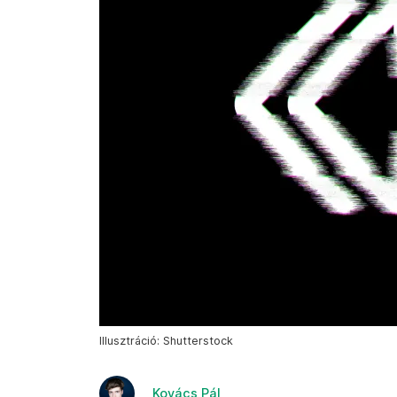
Illusztráció: Shutterstock
Kovács Pál