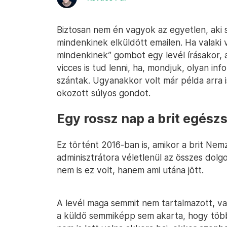
Biztosan nem én vagyok az egyetlen, aki 
mindenkinek elküldött emailen. Ha valaki 
mindenkinek” gombot egy levél írásakor, 
vicces is tud lenni, ha, mondjuk, olyan inf
szántak. Ugyanakkor volt már példa arra i
okozott súlyos gondot.
Egy rossz nap a brit egés
Ez történt 2016-ban is, amikor a brit Nem
adminisztrátora véletlenül az összes dolg
nem is ez volt, hanem ami utána jött.
A levél maga semmit nem tartalmazott, va
a küldő semmiképp sem akarta, hogy több