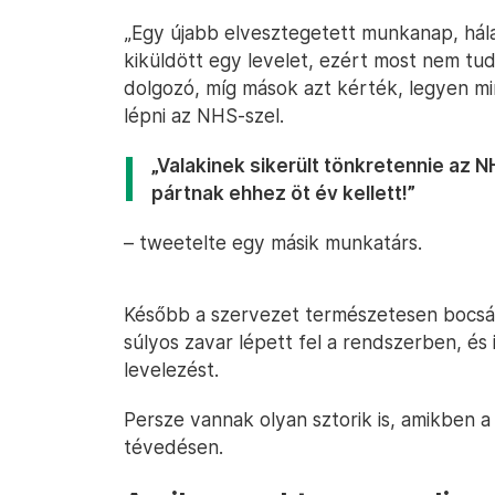
„Egy újabb elvesztegetett munkanap, hála
kiküldött egy levelet, ezért most nem t
dolgozó, míg mások azt kérték, legyen mi
lépni az NHS-szel.
„Valakinek sikerült tönkretennie az N
pártnak ehhez öt év kellett!”
– tweetelte egy másik munkatárs.
Később a szervezet természetesen bocsán
súlyos zavar lépett fel a rendszerben, és i
levelezést.
Persze vannak olyan sztorik is, amikben a
tévedésen.