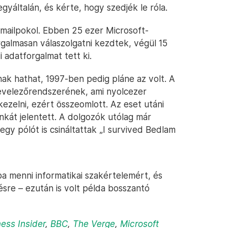
gyáltalán, és kérte, hogy szedjék le róla.
emailpokol. Ebben 25 ezer Microsoft-
orgalmasan válaszolgatni kezdtek, végül 15
i adatforgalmat tett ki.
nak hathat, 1997-ben pedig pláne az volt. A
levelezőrendszerének, ami nyolcezer
ezelni, ezért összeomlott. Az eset utáni
nkát jelentett. A dolgozók utólag már
 egy pólót is csináltattak „I survived Bedlam
a menni informatikai szakértelemért, és
zésre – ezután is volt példa bosszantó
ess Insider
,
BBC
,
The Verge
,
Microsoft