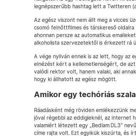
legnépszerűbb hashtag lett a Twitteren (a
Az egész viszont nem állt meg a vicces 
csomó felnőttfilmes és társkereső oldalra r
ahonnan persze az automatikus emaileket 
alkoholista szervezetektől is érkezett rá 
A vége nyilván ennek is az lett, hogy az eg
elnézést kért a kellemetlenségért, de azt
valódi rektor volt, hanem valaki, aki anna
hogy ki állhatott az egész mögött.
Amikor egy techóriás szala
Ráadásként még röviden emlékezzünk meg a
jóval régebbi az eddigieknél, az internet 
valamiért létezett egy „Bedlam DL3” nevű 
címe rajta volt. Ezt egyikük kiszúrta, és 