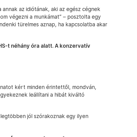
 annak az idiótának, aki az egész cégnek
udom végezni a munkámat” – posztolta egy
ndenki türelmes aznap, ha kapcsolatba akar
HS-t néhány óra alatt. A konzervatív
atot kért minden érintettől, mondván,
gyekeznek leállítani a hibát kiváltó
 legtöbben jól szórakoznak egy ilyen