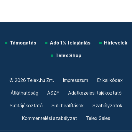
Támogatás
Adó 1% felajánlás
Hírlevelek
Telex Shop
© 2026 Telex.hu Zrt.
Impresszum
Etikai kódex
Átláthatóság
ÁSZF
Adatkezelési tájékoztató
Sütitájékoztató
Süti beállítások
Szabályzatok
Kommentelési szabályzat
Telex Sales