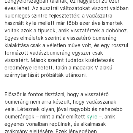
Lengyelországban találták, ez nagyjából 20 ezer
éves lehet. Az ausztrál változatokat viszont valóban
különleges szintre fejlesztették: a vadászatra
használt kylie mellett már több ezer éve ismertek
voltak azok a típusok, amik visszatértek a dobóhoz.
Egyes elméletek szerint a visszatérő bumeráng
kialakítása csak a véletlen műve volt, és egy rosszul
formázott vadászbumeráng egyszer csak
visszatért. Mások szerint tudatos kísérletezés
eredménye lehetett, talán a madarak V alakú
szárnytartását próbálták utánozni.
Először is fontos tisztázni, hogy a visszatérő
bumeráng nem arra készült, hogy vadásszanak
vele. Léteznek olyan, jóval nagyobb és nehezebb
bumerángok – mint a már említett
kylie
–, amik
egyenes vonalban repülnek, és alkalmasak
zsákmány elejtésére. Ezek lényegében