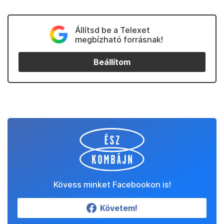
Állítsd be a Telexet
megbízható forrásnak!
Beállítom
Kövess minket Facebookon is!
Követem!