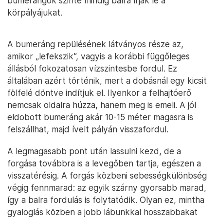
bumerángok szinte mindig balra írják le a
körpályájukat.
A bumeráng repülésének látványos része az,
amikor „lefekszik”, vagyis a korábbi függőleges
állásból fokozatosan vízszintesbe fordul. Ez
általában azért történik, mert a dobásnál egy kicsit
fölfelé döntve indítjuk el. Ilyenkor a felhajtóerő
nemcsak oldalra húzza, hanem meg is emeli. A jól
eldobott bumeráng akár 10-15 méter magasra is
felszállhat, majd ívelt pályán visszafordul.
A legmagasabb pont után lassulni kezd, de a
forgása továbbra is a levegőben tartja, egészen a
visszatérésig. A forgás közbeni sebességkülönbség
végig fennmarad: az egyik szárny gyorsabb marad,
így a balra fordulás is folytatódik. Olyan ez, mintha
gyaloglás közben a jobb lábunkkal hosszabbakat