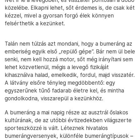
közelébe. Elkapni lehet, sőt érdemes is, de csak két
kézzel, mivel a gyorsan forgó élek könnyen
felsérthetik a kezünket.
Talán nem túlzás azt mondani, hogy a bumeráng az
emberiség egyik első „repülő gépe”. Bár nem ül bele
senki, nem kell hozzá motor, sőt még irányítani sem
lehet közvetlenül, mégis a levegő fizikáját
kihasználva halad, emelkedik, fordul, majd visszatér.
A látvány elsőre tényleg megdöbbentő: egy
egyszerűnek tűnő fadarab életre kel, és mintha
gondolkodna, visszarepül a kezünkhöz.
A bumeráng a mai napig része az ausztrál őslakos
kultúrának, de az utóbbi évtizedekben világszerte
sporteszközzé is vált. Léteznek hivatalos
bumerángversenyek, különféle bumerángtípusok –