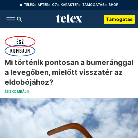
TELEX
AFTER
G7
KARAKTER
TÁMOGATÁS
SHOP
Támogatás
Mi történik pontosan a bumeránggal
a levegőben, mielőtt visszatér az
eldobójához?
ÉSZKOMBÁJN