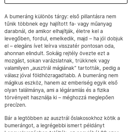
A bumeráng különös tárgy: első pillantásra nem
tűnik többnek egy hajlított fa- vagy műanyag
darabnál, de amikor elhajítják, életre kel a
levegőben, fordul, emelkedik, majd – ha jól dobjuk
el – elegáns ívet leírva visszatér pontosan oda,
ahonnan elindult. Sokáig rejtély övezte ezt a
mozgást, sokan varázslatnak, trükknek vagy
valamilyen „ausztrál mágiának” tartották, pedig a
válasz jóval földhözragadtabb. A bumeráng nem
mágikus eszköz, hanem az emberiség egyik első
olyan találmánya, ami a légáramlás és a fizika
törvényeit használja ki – méghozzá meglepően
precízen.
Bár a legtöbben az ausztrál őslakosokhoz kötik a
bumerángot, a legrégebbi ismert példányt