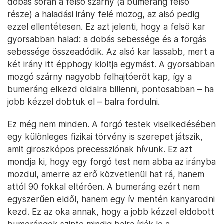
dobás során a felső szárny (a bumeráng felső
része) a haladási irány felé mozog, az alsó pedig
ezzel ellentétesen. Ez azt jelenti, hogy a felső kar
gyorsabban halad: a dobás sebessége és a forgás
sebessége összeadódik. Az alsó kar lassabb, mert a
két irány itt épphogy kioltja egymást. A gyorsabban
mozgó szárny nagyobb felhajtóerőt kap, így a
bumeráng elkezd oldalra billenni, pontosabban – ha
jobb kézzel dobtuk el – balra fordulni.
Ez még nem minden. A forgó testek viselkedésében
egy különleges fizikai törvény is szerepet játszik,
amit giroszkópos precessziónak hívunk. Ez azt
mondja ki, hogy egy forgó test nem abba az irányba
mozdul, amerre az erő közvetlenül hat rá, hanem
attól 90 fokkal eltérően. A bumeráng ezért nem
egyszerűen eldől, hanem egy ív mentén kanyarodni
kezd. Ez az oka annak, hogy a jobb kézzel eldobott