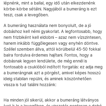
lépnénk, mint a ballal, egy idő után elkezdenénk
körbe-körbe sétálni. Nagyjából a bumeráng is ezt
teszi, csak a levegőben.
A bumeráng használata nem bonyolult, de a jó
dobáshoz kell némi gyakorlat. A legfontosabb, hogy
nem frizbiként kell eldobni – azaz nem vízszintesen,
hanem inkább függőlegesen vagy enyhén döntve.
Széllel szemben állva, attól körülbelül 45-50 fokkal
balra fordulva érdemes hajítani. Fontos, hogy a
dobásnak legyen lendülete, de még ennél is
fontosabb a csuklóból indított forgatás: ez adja meg
a bumerángnak azt a pörgést, amivel képes hosszú
ideig stabilan repülni, és aminek köszönhetően
vissza is tud találni hozzánk:
Ha minden jól sikerül, akkor a bumeráng látványos
ívet ír le a levegőben, és visszatér pontosan a dobó