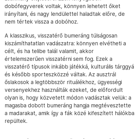
dobófegyverek voltak, könnyen lehetett őket
irányítani, és nagy lendülettel haladtak előre, de
nem tértek vissza a dobóhoz.
A klasszikus, visszatérő bumeráng túlságosan
kiszámíthatatlan vadászatra: könnyen elvétheti a
célt, és ha telibe talál valamit, akkor
értelemszerűen visszatérni sem fog. Ezek a
visszatérő típusok inkább játékká, kulturális tárggyá
és később sporteszközzé váltak. Az ausztrál
őslakosok a legtöbbször rituálékhoz, ügyességi
versenyekhez használták ezeket, de előfordult
olyan is, hogy közvetett módon vadásztak velük: a
magasba dobott bumeráng hangja megtévesztette
a madarakat, amik így a fák közé kifeszített hálókba
repültek.