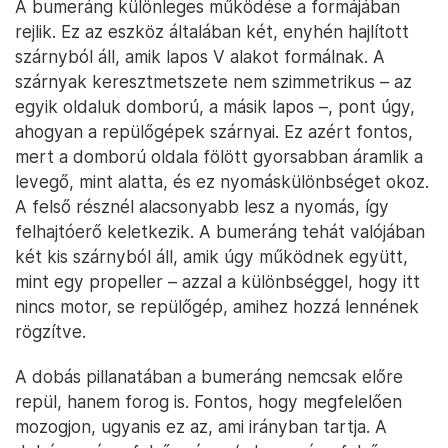
A bumeráng különleges működése a formájában
rejlik. Ez az eszköz általában két, enyhén hajlított
szárnyból áll, amik lapos V alakot formálnak. A
szárnyak keresztmetszete nem szimmetrikus – az
egyik oldaluk domború, a másik lapos –, pont úgy,
ahogyan a repülőgépek szárnyai. Ez azért fontos,
mert a domború oldala fölött gyorsabban áramlik a
levegő, mint alatta, és ez nyomáskülönbséget okoz.
A felső résznél alacsonyabb lesz a nyomás, így
felhajtóerő keletkezik. A bumeráng tehát valójában
két kis szárnyból áll, amik úgy működnek együtt,
mint egy propeller – azzal a különbséggel, hogy itt
nincs motor, se repülőgép, amihez hozzá lennének
rögzítve.
A dobás pillanatában a bumeráng nemcsak előre
repül, hanem forog is. Fontos, hogy megfelelően
mozogjon, ugyanis ez az, ami irányban tartja. A