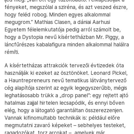
fényeket, megszólal a sziréna, és azt veszed észre,
hogy feléd robog. Minden egyes alkalommal
megugrom.” Mathias Clasen, a dániai Aarhusi
Egyetem félelemkutatója pedig arról számolt be,
hogy a Dystopia nevű kísértetházban Mr. Piggy, a
láncfűrészes kabalafigura minden alkalommal halálra
rémíti.
A kísértetházas attrakciók tervezői évtizedek óta
használják ki ezeket az ösztönöket. Leonard Pickel,
a Hauntrepreneurs nevű tematikus látványtervező
cég alapítója szerint az egyik legegyszerűbb, mégis
leghatásosabb trükk a „drop panel”: egy rejtett ajtó
hatalmas zajjal hirtelen lecsapódik, és ennyi bőven
elég, hogy a látogató garantáltan összerezzenjen.
Vannak kifinomultabb technikák is: például előre
megmutatni zavaró képeket – sebhelyes testeket,
ragadozókat, torz arcokat –, amelyek már