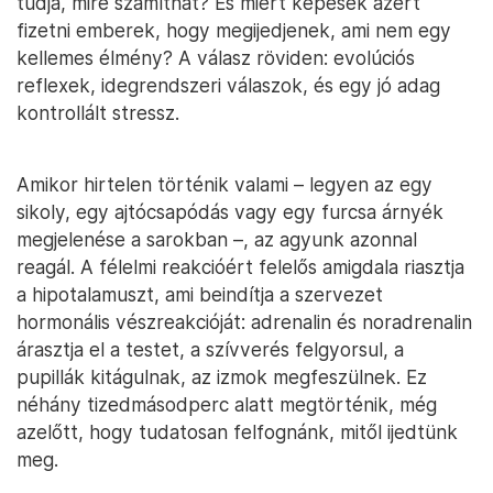
tudja, mire számíthat? És miért képesek azért
fizetni emberek, hogy megijedjenek, ami nem egy
kellemes élmény? A válasz röviden: evolúciós
reflexek, idegrendszeri válaszok, és egy jó adag
kontrollált stressz.
Amikor hirtelen történik valami – legyen az egy
sikoly, egy ajtócsapódás vagy egy furcsa árnyék
megjelenése a sarokban –, az agyunk azonnal
reagál. A félelmi reakcióért felelős amigdala riasztja
a hipotalamuszt, ami beindítja a szervezet
hormonális vészreakcióját: adrenalin és noradrenalin
árasztja el a testet, a szívverés felgyorsul, a
pupillák kitágulnak, az izmok megfeszülnek. Ez
néhány tizedmásodperc alatt megtörténik, még
azelőtt, hogy tudatosan felfognánk, mitől ijedtünk
meg.