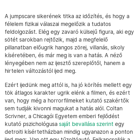
A jumpscare sikerének titka az időzítés, és hogy a
félelem fizikai válaszai megelőzik a tudatos
feldolgozást. Elég egy zavaró külsejű figura, aki egy
sötét sarokban rejtőzik, majd a megfelelő
pillanatban előugrik hangos zörej, villanás, sikoly
kíséretében, és már meg is van a hatás. A néző
lényegében nem az ijesztő szereplőtől, hanem a
hirtelen változástól ijed meg.
Ezért ijedünk meg attól is, ha jó körítés mellett egy
tök átlagos karakter ugrik elénk a filmen, és ezért
van, hogy még a horrorfilmeket kutató szakértők
sem tudják kivonni magukat a hatás alól. Coltan
Scrivner, a Chicagói Egyetem emberi fejlődést
kutató pszichológusa
saját bevallása szerint
egy
detroiti kísértetházban mindig ugyanazon a ponton
ijed meg: „Van ott egy tűzoltóautó. Felkapcsolják a