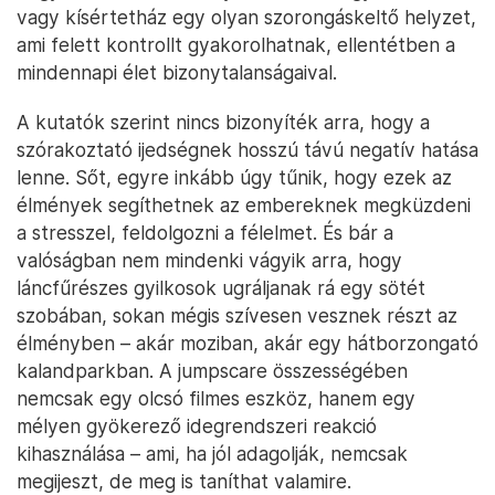
vagy kísértetház egy olyan szorongáskeltő helyzet,
ami felett kontrollt gyakorolhatnak, ellentétben a
mindennapi élet bizonytalanságaival.
A kutatók szerint nincs bizonyíték arra, hogy a
szórakoztató ijedségnek hosszú távú negatív hatása
lenne. Sőt, egyre inkább úgy tűnik, hogy ezek az
élmények segíthetnek az embereknek megküzdeni
a stresszel, feldolgozni a félelmet. És bár a
valóságban nem mindenki vágyik arra, hogy
láncfűrészes gyilkosok ugráljanak rá egy sötét
szobában, sokan mégis szívesen vesznek részt az
élményben – akár moziban, akár egy hátborzongató
kalandparkban. A jumpscare összességében
nemcsak egy olcsó filmes eszköz, hanem egy
mélyen gyökerező idegrendszeri reakció
kihasználása – ami, ha jól adagolják, nemcsak
megijeszt, de meg is taníthat valamire.