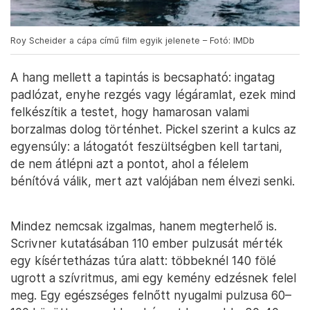
Roy Scheider a cápa című film egyik jelenete – Fotó: IMDb
A hang mellett a tapintás is becsapható: ingatag
padlózat, enyhe rezgés vagy légáramlat, ezek mind
felkészítik a testet, hogy hamarosan valami
borzalmas dolog történhet. Pickel szerint a kulcs az
egyensúly: a látogatót feszültségben kell tartani,
de nem átlépni azt a pontot, ahol a félelem
bénítóvá válik, mert azt valójában nem élvezi senki.
Mindez nemcsak izgalmas, hanem megterhelő is.
Scrivner kutatásában 110 ember pulzusát mérték
egy kísértetházas túra alatt: többeknél 140 fölé
ugrott a szívritmus, ami egy kemény edzésnek felel
meg. Egy egészséges felnőtt nyugalmi pulzusa 60–