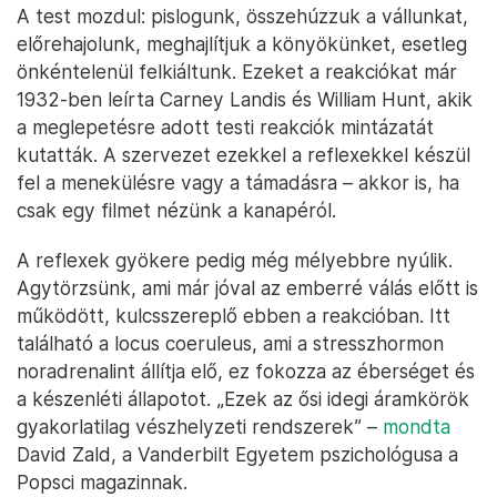
A test mozdul: pislogunk, összehúzzuk a vállunkat,
előrehajolunk, meghajlítjuk a könyökünket, esetleg
önkéntelenül felkiáltunk. Ezeket a reakciókat már
1932-ben leírta Carney Landis és William Hunt, akik
a meglepetésre adott testi reakciók mintázatát
kutatták. A szervezet ezekkel a reflexekkel készül
fel a menekülésre vagy a támadásra – akkor is, ha
csak egy filmet nézünk a kanapéról.
A reflexek gyökere pedig még mélyebbre nyúlik.
Agytörzsünk, ami már jóval az emberré válás előtt is
működött, kulcsszereplő ebben a reakcióban. Itt
található a locus coeruleus, ami a stresszhormon
noradrenalint állítja elő, ez fokozza az éberséget és
a készenléti állapotot. „Ezek az ősi idegi áramkörök
gyakorlatilag vészhelyzeti rendszerek” –
mondta
David Zald, a Vanderbilt Egyetem pszichológusa a
Popsci magazinnak.