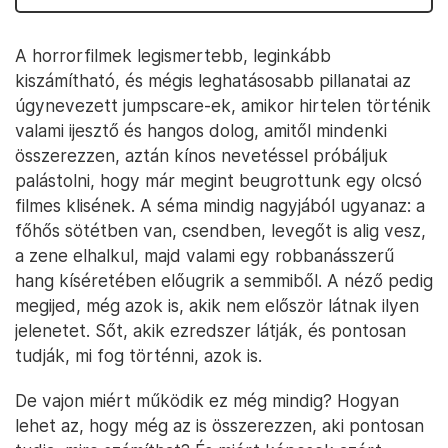
A horrorfilmek legismertebb, leginkább
kiszámítható, és mégis leghatásosabb pillanatai az
úgynevezett jumpscare-ek, amikor hirtelen történik
valami ijesztő és hangos dolog, amitől mindenki
összerezzen, aztán kínos nevetéssel próbáljuk
palástolni, hogy már megint beugrottunk egy olcsó
filmes klisének. A séma mindig nagyjából ugyanaz: a
főhős sötétben van, csendben, levegőt is alig vesz,
a zene elhalkul, majd valami egy robbanásszerű
hang kíséretében előugrik a semmiből. A néző pedig
megijed, még azok is, akik nem először látnak ilyen
jelenetet. Sőt, akik ezredszer látják, és pontosan
tudják, mi fog történni, azok is.
De vajon miért működik ez még mindig? Hogyan
lehet az, hogy még az is összerezzen, aki pontosan