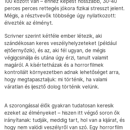
100 között van – ehhez képest hosszabb, 30-40
perces perces rettegés jókora fizikai stresszt jelent.
Mégis, a résztvevők többsége úgy nyilatkozott:
élvezték az élményt.
Scrivner szerint kétféle ember létezik, aki
szándékosan keres veszélyhelyzeteket (például
ejtőernyőzik), és az, aki fél ugyan, de mégis
végigcsinálja és utána úgy érzi, tanult valamit
magáról. A kísértetházak és a horrorfilmek
kontrollált környezetben adnak lehetőséget arra,
hogy megtapasztaljuk: mi történik, ha valami
váratlan és ijesztő dolog történik velünk.
A szorongással élők gyakran tudatosan keresik
ezeket az élményeket – hiszen itt végső soron ők
irányítanak: tudják, meddig tart, hol van a kijárat, és
hogy nem valódi veszélyről van szó. Egy horrorfilm