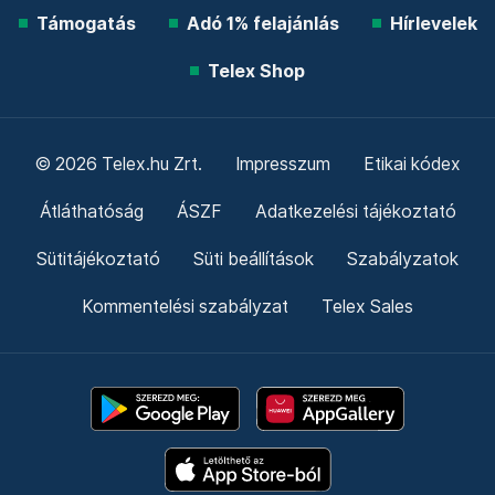
Támogatás
Adó 1% felajánlás
Hírlevelek
Telex Shop
© 2026 Telex.hu Zrt.
Impresszum
Etikai kódex
Átláthatóság
ÁSZF
Adatkezelési tájékoztató
Sütitájékoztató
Süti beállítások
Szabályzatok
Kommentelési szabályzat
Telex Sales