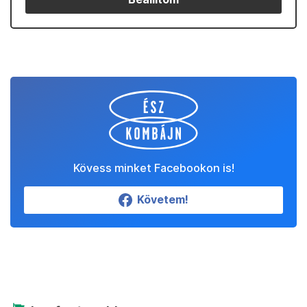
Kövess minket Facebookon is!
Követem!