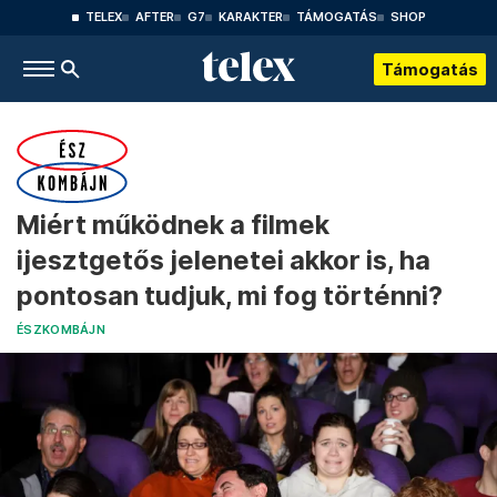
TELEX
AFTER
G7
KARAKTER
TÁMOGATÁS
SHOP
Támogatás
Miért működnek a filmek
ijesztgetős jelenetei akkor is, ha
pontosan tudjuk, mi fog történni?
ÉSZKOMBÁJN