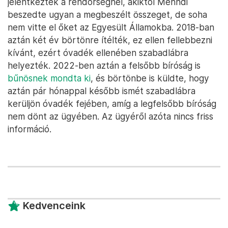
jelentkeztek a rendőrségnél, akiktől Mehndi
beszedte ugyan a megbeszélt összeget, de soha
nem vitte el őket az Egyesült Államokba. 2018-ban
aztán két év börtönre ítélték, ez ellen fellebbezni
kívánt, ezért óvadék ellenében szabadlábra
helyezték. 2022-ben aztán a felsőbb bíróság is
bűnösnek mondta ki
, és börtönbe is küldte, hogy
aztán pár hónappal később ismét szabadlábra
kerüljön óvadék fejében, amíg a legfelsőbb bíróság
nem dönt az ügyében. Az ügyéről azóta nincs friss
információ.
Kedvenceink