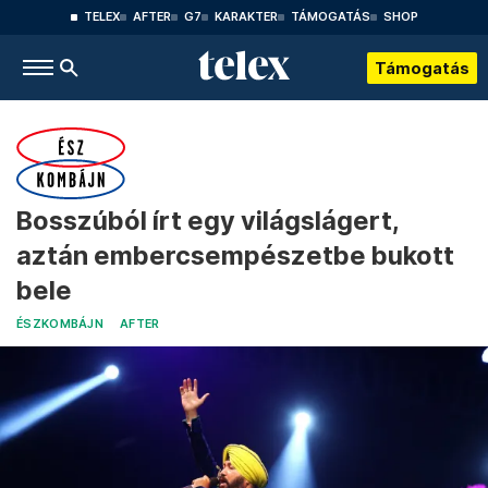
TELEX
AFTER
G7
KARAKTER
TÁMOGATÁS
SHOP
Támogatás
Bosszúból írt egy világslágert,
aztán embercsempészetbe bukott
bele
ÉSZKOMBÁJN
AFTER