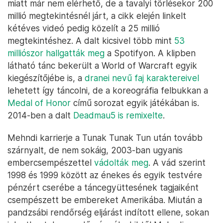
miatt már nem elérhető, de a tavalyi törlésekor 200
millió megtekintésnél járt, a cikk elején linkelt
kétéves videó pedig közelít a 25 millió
megtekintéshez. A dalt kicsivel több mint
53
milliószor hallgatták meg
a Spotifyon. A klipben
látható tánc bekerült a World of Warcraft egyik
kiegészítőjébe is, a
dranei nevű faj karaktereivel
lehetett így táncolni, de a koreográfia felbukkan a
Medal of Honor
című sorozat egyik játékában is.
2014-ben a dalt
Deadmau5 is remixelte
.
Mehndi karrierje a Tunak Tunak Tun után tovább
szárnyalt, de nem sokáig, 2003-ban ugyanis
embercsempészettel
vádolták meg
. A vád szerint
1998 és 1999 között az énekes és egyik testvére
pénzért cserébe a táncegyüttesének tagjaiként
csempészett be embereket Amerikába. Miután a
pandzsábi rendőrség eljárást indított ellene, sokan