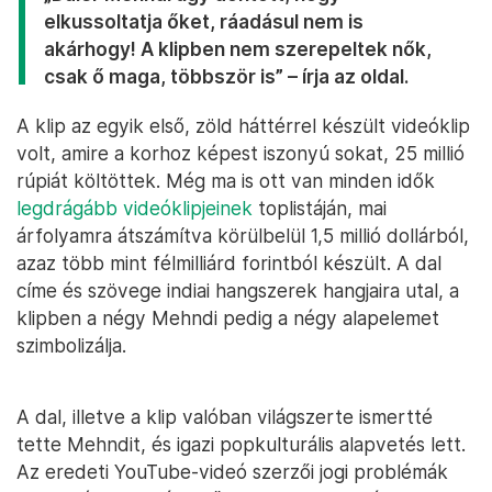
elkussoltatja őket, ráadásul nem is
akárhogy! A klipben nem szerepeltek nők,
csak ő maga, többször is” – írja az oldal.
A klip az egyik első, zöld háttérrel készült videóklip
volt, amire a korhoz képest iszonyú sokat, 25 millió
rúpiát költöttek. Még ma is ott van minden idők
legdrágább videóklipjeinek
toplistáján, mai
árfolyamra átszámítva körülbelül 1,5 millió dollárból,
azaz több mint félmilliárd forintból készült. A dal
címe és szövege indiai hangszerek hangjaira utal, a
klipben a négy Mehndi pedig a négy alapelemet
szimbolizálja.
A dal, illetve a klip valóban világszerte ismertté
tette Mehndit, és igazi popkulturális alapvetés lett.
Az eredeti YouTube-videó szerzői jogi problémák