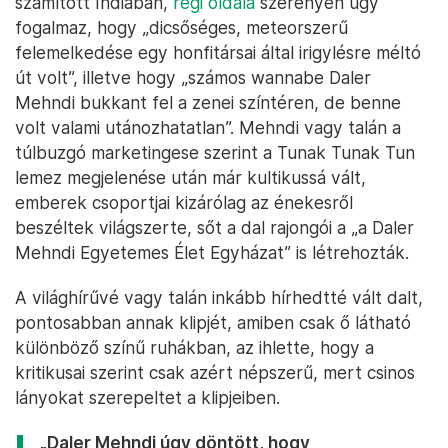
számított Indiában,
régi oldala
szerényen úgy
fogalmaz, hogy „dicsőséges, meteorszerű
felemelkedése egy honfitársai által irigylésre méltó
út volt”, illetve hogy „számos wannabe Daler
Mehndi bukkant fel a zenei színtéren, de benne
volt valami utánozhatatlan”. Mehndi vagy talán a
túlbuzgó marketingese szerint a Tunak Tunak Tun
lemez megjelenése után már kultikussá vált,
emberek csoportjai kizárólag az énekesről
beszéltek világszerte, sőt a dal rajongói a „a Daler
Mehndi Egyetemes Élet Egyházat” is létrehozták.
A világhírűvé vagy talán inkább hírhedtté vált dalt,
pontosabban annak klipjét, amiben csak ő látható
különböző színű ruhákban, az ihlette, hogy a
kritikusai szerint csak azért népszerű, mert csinos
lányokat szerepeltet a klipjeiben.
„Daler Mehndi úgy döntött, hogy