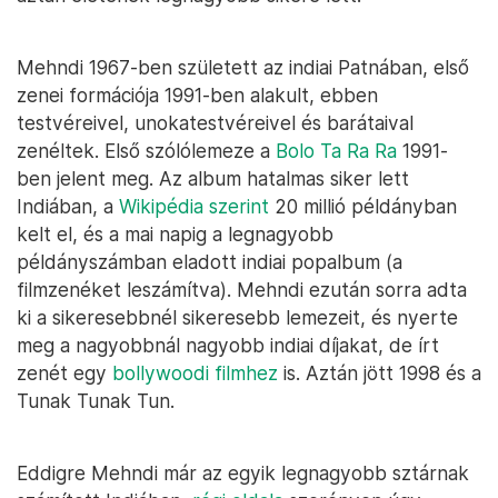
Mehndi 1967-ben született az indiai Patnában, első
zenei formációja 1991-ben alakult, ebben
testvéreivel, unokatestvéreivel és barátaival
zenéltek. Első szólólemeze a
Bolo Ta Ra Ra
1991-
ben jelent meg. Az album hatalmas siker lett
Indiában, a
Wikipédia szerint
20 millió példányban
kelt el, és a mai napig a legnagyobb
példányszámban eladott indiai popalbum (a
filmzenéket leszámítva). Mehndi ezután sorra adta
ki a sikeresebbnél sikeresebb lemezeit, és nyerte
meg a nagyobbnál nagyobb indiai díjakat, de írt
zenét egy
bollywoodi filmhez
is. Aztán jött 1998 és a
Tunak Tunak Tun.
Eddigre Mehndi már az egyik legnagyobb sztárnak