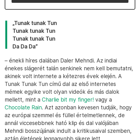
„Tunak tunak Tun
Tunak tunak Tun
Tunak tunak Tun
Da Da Da”
– énekli híres dalában Daler Mehndi. Az indiai
énekes slágerét talán senkinek nem kell bemutatni,
akinek volt internete a kétezres évek elején. A
Tunak Tunak Tun című dal az első internetes
mémek egyike volt olyan videók és más dalok
mellett, mint a
Charlie bit my finger!
vagy a
Chocolate Rain
. Azt azonban kevesen tudják, hogy
az európai szemmel és füllel értelmetlennek, de
annál viccesebbnek ható klip és dal valójában
Mehndi bosszújának indult a kritikusaival szemben,
aztán életének legnagyobb sikere lett.