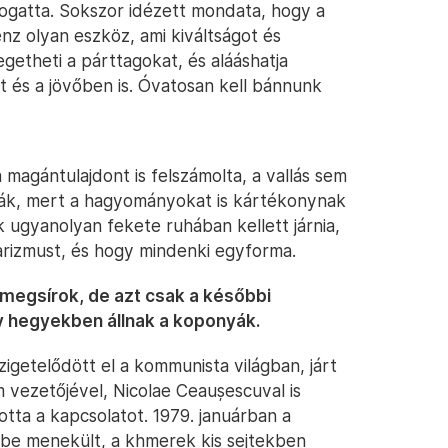
mogatta. Sokszor idézett mondata, hogy a
nz olyan eszköz, ami kiváltságot és
getheti a párttagokat, és alááshatja
 és a jövőben is. Óvatosan kell bánnunk
agántulajdont is felszámolta, a vallás sem
ák, mert a hagyományokat is kártékonynak
k ugyanolyan fekete ruhában kellett járnia,
itarizmust, és hogy mindenki egyforma.
megsírok, de azt csak a későbbi
gy hegyekben állnak a koponyák.
zigetelődött el a kommunista világban, járt
 vezetőjével, Nicolae Ceaușescuval is
totta a kapcsolatot. 1979. januárban a
kbe menekült, a khmerek kis sejtekben