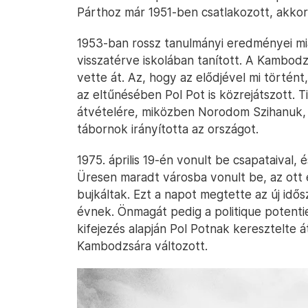
Párthoz már 1951-ben csatlakozott, akkor
1953-ban rossz tanulmányi eredményei mia
visszatérve iskolában tanított. A Kambod
vette át. Az, hogy az elődjével mi történ
az eltűnésében Pol Pot is közrejátszott. 
átvételére, miközben Norodom Szihanuk,
tábornok irányította az országot.
1975. április 19-én vonult be csapataival, 
Üresen maradt városba vonult be, az ott 
bujkáltak. Ezt a napot megtette az új idős
évnek. Önmagát pedig a politique potentiel
kifejezés alapján Pol Potnak keresztelte 
Kambodzsára változott.