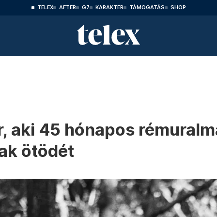
TELEX
AFTER
G7
KARAKTER
TÁMOGATÁS
SHOP
, aki 45 hónapos rémuralma 
ak ötödét