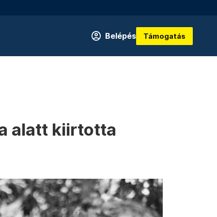
Belépés
Támogatás
alatt kiirtotta