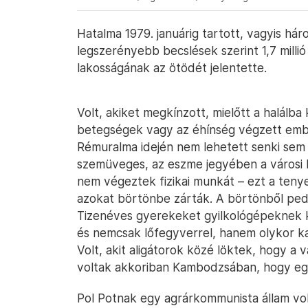
Hatalma 1979. januárig tartott, vagyis há
legszerényebb becslések szerint 1,7 milli
lakosságának az ötödét jelentette.
Volt, akiket megkínzott, mielőtt a halálba
betegségek vagy az éhínség végzett em
Rémuralma idején nem lehetett senki sem b
szemüveges, az eszme jegyében a városi la
nem végeztek fizikai munkát – ezt a teny
azokat börtönbe zárták. A börtönből ped
Tizenéves gyerekeket gyilkológépeknek k
és nemcsak lőfegyverrel, hanem olykor kap
Volt, akit aligátorok közé löktek, hogy a
voltak akkoriban Kambodzsában, hogy eg
Pol Potnak egy agrárkommunista állam volt 