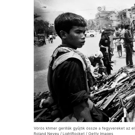
Vörös khmer gerillák gyűjtik össze a fegyvereket az el
Roland Neveu / LightRocket / Getty Images