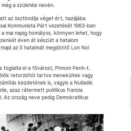
 még a születési nevén.
tt az ösztöndíja véget ért, hazájába
zsai Kommunista Párt vezetését 1963-ban
t, a mai napig homályos, könnyen lehet, hogy
Tizenkét éven át készült a hatalom
 majd az ő hatalmát megdöntő Lon Nol
és foglalta el a fővárost, Phnom Penh-t.
élők retorziótól tartva menekültek vagy
zámítás kezdetének is, vagyis a Nulladik
le, azaz rátermett politikus francia
át. Az ország neve pedig Demokratikus