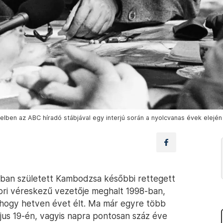
lben az ABC híradó stábjával egy interjú során a nyolcvanas évek elején
-ban született Kambodzsa későbbi rettegett
kori véreskezű vezetője meghalt 1998-ban,
, hogy hetven évet élt. Ma már egyre több
ájus 19-én, vagyis napra pontosan száz éve