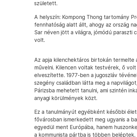
született.
A helyszín: Kompong Thong tartomány Pre
fennhatóság alatt állt, ahogy az ország na
Sar néven jött a világra, jómódú paraszti 
volt.
Az apja kilenchektáros birtokán termelte a
művelni. Kilencen voltak testvérek, ő volt
elveszítette. 1977-ben a jugoszláv tévének
szegény családban látta meg a napvilágot,
Párizsba mehetett tanulni, ami szintén ink
anyagi körülmények közt.
Ez a tanulmányút egyébként későbbi életér
fővárosban ismerkedett meg ugyanis a bal
egyedül ment Európába, hanem huszonkett
a kommunista pártba is többen beléptek.