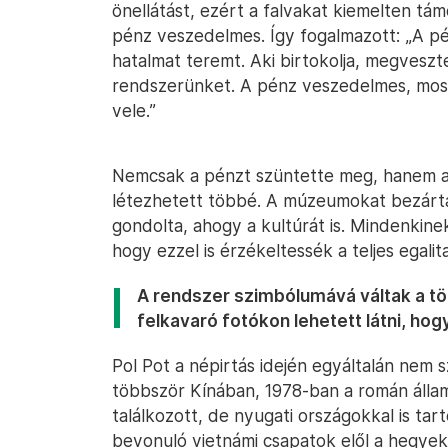
önellátást, ezért a falvakat kiemelten tá
pénz veszedelmes. Így fogalmazott: „A pé
hatalmat teremt. Aki birtokolja, megveszte
rendszerünket. A pénz veszedelmes, most
vele.”
Nemcsak a pénzt szüntette meg, hanem a m
létezhetett többé. A múzeumokat bezárt
gondolta, ahogy a kultúrát is. Mindenkine
hogy ezzel is érzékeltessék a teljes egal
A rendszer szimbólumává váltak a tö
felkavaró fotókon lehetett látni, ho
Pol Pot a népirtás idején egyáltalán nem s
többször Kínában, 1978-ban a román állam
találkozott, de nyugati országokkal is tar
bevonuló vietnámi csapatok elől a hegye