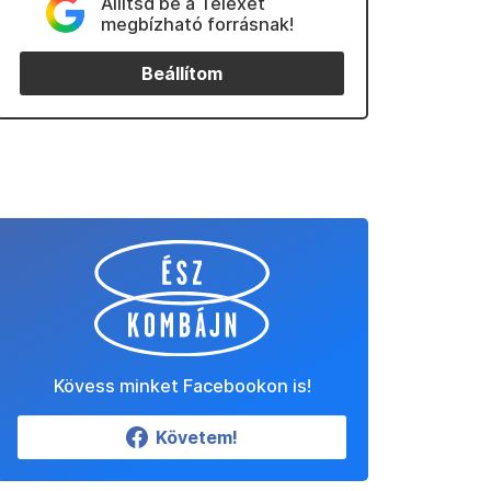
Állítsd be a Telexet
megbízható forrásnak!
Beállítom
Kövess minket Facebookon is!
Követem!