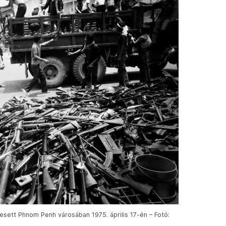
esett Phnom Penh városában 1975. április 17-én – Fotó: