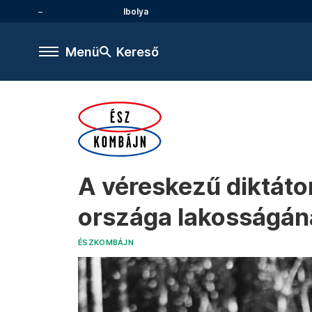
Ibolya
Menü
Kereső
A véreskezű diktátor
országa lakosságán
ÉSZKOMBÁJN