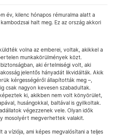
rom év, kilenc hónapos rémuralma alatt a
ó kambodzsai halt meg. Ez az ország akkori
 küldték volna az emberei, voltak, akikkel a
bertelen munkakörülmények közt.
iztonságban, aki értelmiségi volt, aki
kosság jelentős hányadát likvidálták. Akik
erük kérgességéről állapították meg –,
ig csak nagyon kevesen szabadultak.
épeztek ki, akikben nem volt könyörület,
ával, husángokkal, baltával is gyilkoltak.
 vadállatok végezzenek vele. Olyan idők
y mosolyért megverhettek valakit.
a víziója, ami képes megvalósítani a teljes