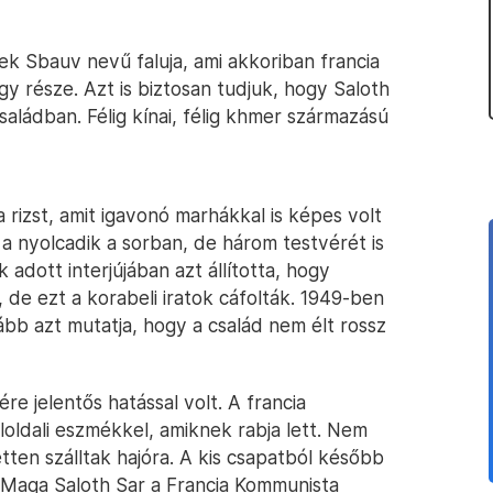
k Sbauv nevű faluja, ami akkoriban francia
gy része. Azt is biztosan tudjuk, hogy Saloth
családban. Félig kínai, félig khmer származású
 rizst, amit igavonó marhákkal is képes volt
 a nyolcadik a sorban, de három testvérét is
 adott interjújában azt állította, hogy
 de ezt a korabeli iratok cáfolták. 1949-ben
ább azt mutatja, hogy a család nem élt rossz
e jelentős hatással volt. A francia
oldali eszmékkel, amiknek rabja lett. Nem
en szálltak hajóra. A kis csapatból később
 Maga Saloth Sar a Francia Kommunista