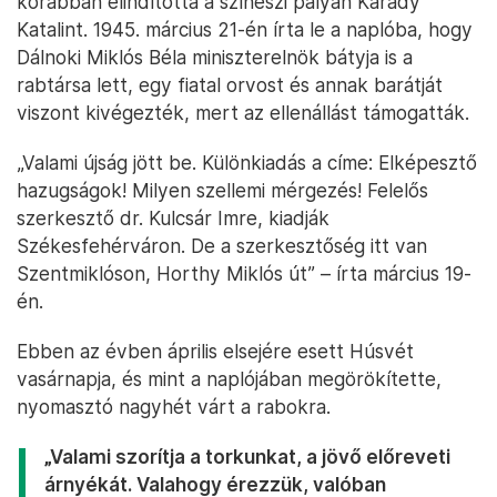
korábban elindította a színészi pályán Karády
Katalint. 1945. március 21-én írta le a naplóba, hogy
Dálnoki Miklós Béla miniszterelnök bátyja is a
rabtársa lett, egy fiatal orvost és annak barátját
viszont kivégezték, mert az ellenállást támogatták.
„Valami újság jött be. Különkiadás a címe: Elképesztő
hazugságok! Milyen szellemi mérgezés! Felelős
szerkesztő dr. Kulcsár Imre, kiadják
Székesfehérváron. De a szerkesztőség itt van
Szentmiklóson, Horthy Miklós út” – írta március 19-
én.
Ebben az évben április elsejére esett Húsvét
vasárnapja, és mint a naplójában megörökítette,
nyomasztó nagyhét várt a rabokra.
„Valami szorítja a torkunkat, a jövő előreveti
árnyékát. Valahogy érezzük, valóban