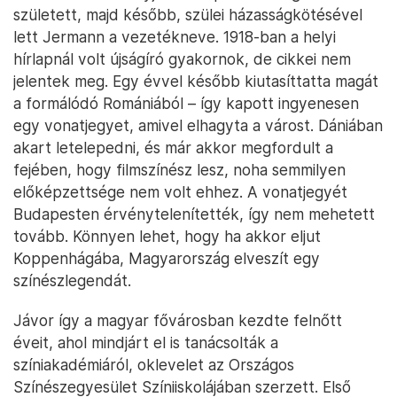
született, majd később, szülei házasságkötésével
lett Jermann a vezetékneve. 1918-ban a helyi
hírlapnál volt újságíró gyakornok, de cikkei nem
jelentek meg. Egy évvel később kiutasíttatta magát
a formálódó Romániából – így kapott ingyenesen
egy vonatjegyet, amivel elhagyta a várost. Dániában
akart letelepedni, és már akkor megfordult a
fejében, hogy filmszínész lesz, noha semmilyen
előképzettsége nem volt ehhez. A vonatjegyét
Budapesten érvénytelenítették, így nem mehetett
tovább. Könnyen lehet, hogy ha akkor eljut
Koppenhágába, Magyarország elveszít egy
színészlegendát.
Jávor így a magyar fővárosban kezdte felnőtt
éveit, ahol mindjárt el is tanácsolták a
színiakadémiáról, oklevelet az Országos
Színészegyesület Színiiskolájában szerzett. Első