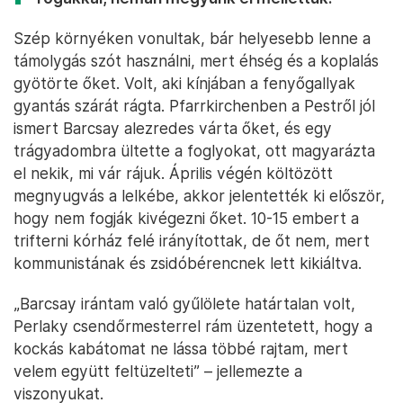
Szép környéken vonultak, bár helyesebb lenne a
támolygás szót használni, mert éhség és a koplalás
gyötörte őket. Volt, aki kínjában a fenyőgallyak
gyantás szárát rágta. Pfarrkirchenben a Pestről jól
ismert Barcsay alezredes várta őket, és egy
trágyadombra ültette a foglyokat, ott magyarázta
el nekik, mi vár rájuk. Április végén költözött
megnyugvás a lelkébe, akkor jelentették ki először,
hogy nem fogják kivégezni őket. 10-15 embert a
trifterni kórház felé irányítottak, de őt nem, mert
kommunistának és zsidóbérencnek lett kikiáltva.
„Barcsay irántam való gyűlölete határtalan volt,
Perlaky csendőrmesterrel rám üzentetett, hogy a
kockás kabátomat ne lássa többé rajtam, mert
velem együtt feltüzelteti” – jellemezte a
viszonyukat.