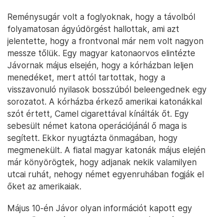
Reménysugár volt a foglyoknak, hogy a távolból
folyamatosan ágyúdörgést hallottak, ami azt
jelentette, hogy a frontvonal már nem volt nagyon
messze tőlük. Egy magyar katonaorvos elintézte
Jávornak május elsején, hogy a kórházban leljen
menedéket, mert attól tartottak, hogy a
visszavonuló nyilasok bosszúból beleengednek egy
sorozatot. A kórházba érkező amerikai katonákkal
szót értett, Camel cigarettával kínálták őt. Egy
sebesült német katona operációjánál ő maga is
segített. Ekkor nyugtázta önmagában, hogy
megmenekült. A fiatal magyar katonák május elején
már könyörögtek, hogy adjanak nekik valamilyen
utcai ruhát, nehogy német egyenruhában fogják el
őket az amerikaiak.
Május 10-én Jávor olyan információt kapott egy