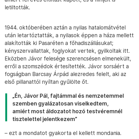
letiltották.
1944. októberében aztán a nyilas hatalomátvétel
után letartóztatták, a nyilasok éppen a háza mellett
alakították ki Pasaréten a főhadiszállásukat;
kényszervallattak, foglyokat vertek, gyilkoltak itt.
Eközben Jávor felesége szerencsésen elmenekült,
erről a szomszédok értesítették. Jávor sorsáért a
fogságban Barcsay Árpád alezredes felelt, aki az
első pillanattól nyíltan gyűlölte őt.
„Én, Jávor Pál, fajtámmal és nemzetemmel
szemben gyalázatosan viselkedtem,
amiért most áldozatot hozó testvéremnél
tisztelettel jelentkezem”
– ezt a mondatot gyakorta el kellett mondania.