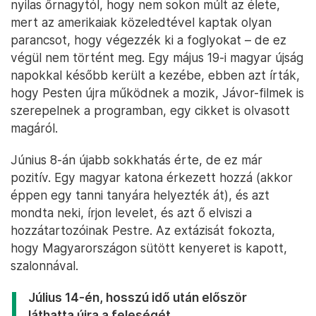
nyilas őrnagytól, hogy nem sokon múlt az élete,
mert az amerikaiak közeledtével kaptak olyan
parancsot, hogy végezzék ki a foglyokat – de ez
végül nem történt meg. Egy május 19-i magyar újság
napokkal később került a kezébe, ebben azt írták,
hogy Pesten újra működnek a mozik, Jávor-filmek is
szerepelnek a programban, egy cikket is olvasott
magáról.
Június 8-án újabb sokkhatás érte, de ez már
pozitív. Egy magyar katona érkezett hozzá (akkor
éppen egy tanni tanyára helyezték át), és azt
mondta neki, írjon levelet, és azt ő elviszi a
hozzátartozóinak Pestre. Az extázisát fokozta,
hogy Magyarországon sütött kenyeret is kapott,
szalonnával.
Július 14-én, hosszú idő után először
láthatta újra a feleségét.