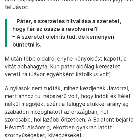
fel Jávor:
– Páter, a szerzetes hitvallása a szeretet,
hogy fér az össze a revolverrel?
– A szeretet ölelni is tud, de keményen
büntetni is.
Miután több oldalról enyhe könyöklést kapott, a
vitát abbahagyta. Kun páter áldólag keresztet
vetett rá (Jávor egyébként katolikus volt).
A nyilasok nem tudták, mihez kezdjenek Jávorral,
mert ahhoz túl népszerű volt, hogy indok és ítélet
nélkül megöljék, ezért a felügyeletükkel aránylag
szabadon mozoghatott az országban, hol
szorosabb, hol lazább őrizetben. A Balatont bejárta
Hévíztől Alsóörsig, eközben gyakran látott
szörnyűségeket, kivégzéseket.