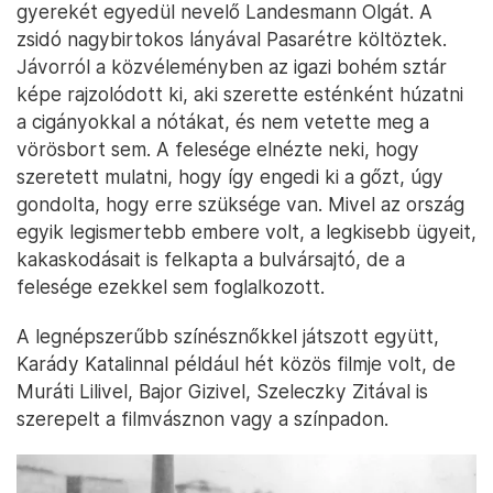
gyerekét egyedül nevelő Landesmann Olgát. A
zsidó nagybirtokos lányával Pasarétre költöztek.
Jávorról a közvéleményben az igazi bohém sztár
képe rajzolódott ki, aki szerette esténként húzatni
a cigányokkal a nótákat, és nem vetette meg a
vörösbort sem. A felesége elnézte neki, hogy
szeretett mulatni, hogy így engedi ki a gőzt, úgy
gondolta, hogy erre szüksége van. Mivel az ország
egyik legismertebb embere volt, a legkisebb ügyeit,
kakaskodásait is felkapta a bulvársajtó, de a
felesége ezekkel sem foglalkozott.
A legnépszerűbb színésznőkkel játszott együtt,
Karády Katalinnal például hét közös filmje volt, de
Muráti Lilivel, Bajor Gizivel, Szeleczky Zitával is
szerepelt a filmvásznon vagy a színpadon.