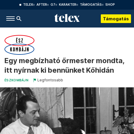
TELEX
AFTER
G7
KARAKTER
TÁMOGATÁS
SHOP
Támogatás
Egy megbízható őrmester mondta,
itt nyírnak ki bennünket Kőhidán
Legfontosabb
ÉSZKOMBÁJN