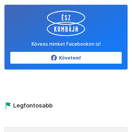
Kövess minket Facebookon is!
Követem!
Legfontosabb