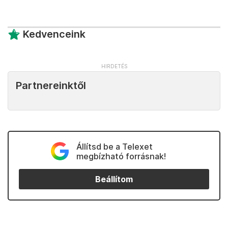
Kedvenceink
Partnereinktől
Állítsd be a Telexet
megbízható forrásnak!
Beállítom