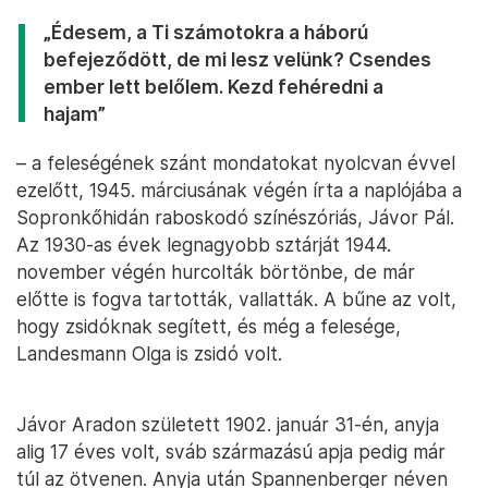
„Édesem, a Ti számotokra a háború
befejeződött, de mi lesz velünk? Csendes
ember lett belőlem. Kezd fehéredni a
hajam”
– a feleségének szánt mondatokat nyolcvan évvel
ezelőtt, 1945. márciusának végén írta a naplójába a
Sopronkőhidán raboskodó színészóriás, Jávor Pál.
Az 1930-as évek legnagyobb sztárját 1944.
november végén hurcolták börtönbe, de már
előtte is fogva tartották, vallatták. A bűne az volt,
hogy zsidóknak segített, és még a felesége,
Landesmann Olga is zsidó volt.
Jávor Aradon született 1902. január 31-én, anyja
alig 17 éves volt, sváb származású apja pedig már
túl az ötvenen. Anyja után Spannenberger néven