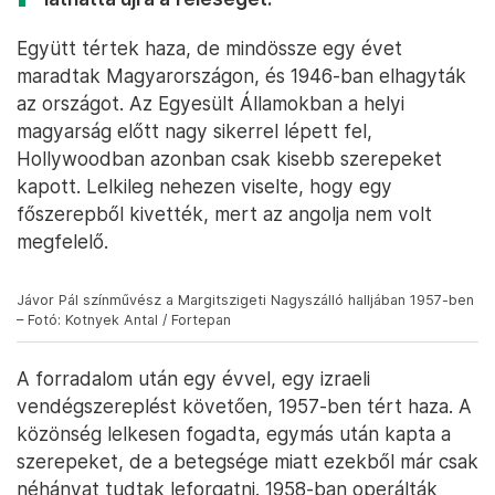
Együtt tértek haza, de mindössze egy évet
maradtak Magyarországon, és 1946-ban elhagyták
az országot. Az Egyesült Államokban a helyi
magyarság előtt nagy sikerrel lépett fel,
Hollywoodban azonban csak kisebb szerepeket
kapott. Lelkileg nehezen viselte, hogy egy
főszerepből kivették, mert az angolja nem volt
megfelelő.
Jávor Pál színművész a Margitszigeti Nagyszálló halljában 1957-ben
– Fotó: Kotnyek Antal / Fortepan
A forradalom után egy évvel, egy izraeli
vendégszereplést követően, 1957-ben tért haza. A
közönség lelkesen fogadta, egymás után kapta a
szerepeket, de a betegsége miatt ezekből már csak
néhányat tudtak leforgatni. 1958-ban operálták