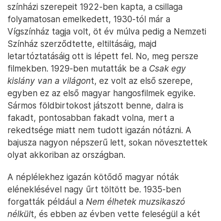
színházi szerepeit 1922-ben kapta, a csillaga
folyamatosan emelkedett, 1930-tól már a
Vígszínház tagja volt, öt év múlva pedig a Nemzeti
Színház szerződtette, eltiltásáig, majd
letartóztatásáig ott is lépett fel. No, meg persze
filmekben. 1929-ben mutatták be a
Csak egy
kislány van a világon
t, ez volt az első szerepe,
egyben ez az első magyar hangosfilmek egyike.
Sármos földbirtokost játszott benne, dalra is
fakadt, pontosabban fakadt volna, mert a
rekedtsége miatt nem tudott igazán nótázni. A
bajusza nagyon népszerű lett, sokan növesztettek
olyat akkoriban az országban.
A néplélekhez igazán kötődő magyar nóták
eléneklésével nagy űrt töltött be. 1935-ben
forgatták például a
Nem élhetek muzsikaszó
nélkül
t, és ebben az évben vette feleségül a két