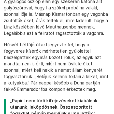
A gyalogos oszlop élén egy szekéren katona állt
golyószóróval, hogy ha szökni próbálna valaki,
azonnal lője le. Másnap Kismartonban egy vagonba
zsúfolták őket, órák teltek el, mire kiderült, hogy a
Linz közelében lévő Mauthausenbe mennek.
Legalábbis ezt a feliratot ragasztották a vagonra.
Húsvét hétfőjéről azt jegyezte fel, hogy a
fegyveres kísérők mérhetetlen gyűlölettel
beszélgettek egymás között róluk, az egyik azt
mondta, nem is érti, miért nem lövik le őket
azonnal, miért kell nekik a német állam kenyerét
fogyasztaniuk. „Beléjük kellene fojtani a lelket, mint
a kutyákba.” Pár nappal később a Duna partján
fekvő Emmersdorfba kompon érkeztek meg.
„Papírt nem tűrő kifejezéseket kiabálnak
utánunk, leköpdösnek. Összeszorított
fogakkal, némán megyünk el mellettük.”