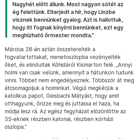
Nagyhét előtt állunk. Most nagyon sötét az
ég felettünk. Elterjedt a hír, hogy Linzbe
visznek bennünket gyalog. Azt is hallottuk,
hogy itt fognak kinyírni bennünket, ezt egy
meghízható őrmester mondta.”
Március 28-án aztán összeterelték a
fogvatartottakat, menetoszlopba vezényelték
őket, és elindultak Kőhidáról Kismarton felé. „Annyi
holmi van csak velünk, amennyit a hátunkon tudunk
vinni. Többet nem engedélyeznek. Többször át meg
átcsomagoljuk a holminkat. Végül megkérjük a
katolikus papot, Giesbachi Mátyást, hogy amit
otthagyunk, őrizze meg és juttassa el haza, ha
módja lesz rá. Az egész fegyházat elözönlötte az
SS-eknek részben katonai, részben kórházi
oszlopa.”