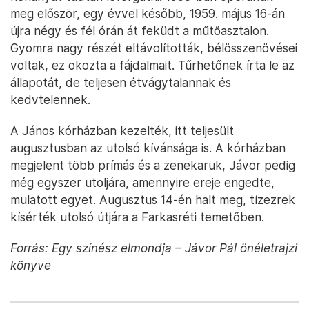
meg először, egy évvel később, 1959. május 16-án
újra négy és fél órán át feküdt a műtőasztalon.
Gyomra nagy részét eltávolították, bélösszenövései
voltak, ez okozta a fájdalmait. Tűrhetőnek írta le az
állapotát, de teljesen étvágytalannak és
kedvtelennek.
A János kórházban kezelték, itt teljesült
augusztusban az utolsó kívánsága is. A kórházban
megjelent több prímás és a zenekaruk, Jávor pedig
még egyszer utoljára, amennyire ereje engedte,
mulatott egyet. Augusztus 14-én halt meg, tízezrek
kísérték utolsó útjára a Farkasréti temetőben.
Forrás: Egy színész elmondja – Jávor Pál önéletrajzi
könyve