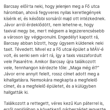
Barcsay előírta neki, hogy jelenjen meg a Fő utca
háromban, ahová fegyveres nyilas keretlegények
kísérik el, és későbbi sorsáról majd ott intézkednek.
Jávor arról érdeklődött, nem lehetne-e, hogy
taxival megy be, mert mégsem a legszerencsésebb
a városon így végigvonulni. Engedélyt kapott rá,
Barcsay abban bízott, hogy úgysem küldenek neki
taxit. Tévedett. Mivel ez a Fő utcai épület a MÁV-é
volt, és senki sem várt rá, így a taxis visszafordult
vele Pasarétre. Amikor Barcsay újra találkozott
vele, fennhangon kérdezte tőle: „Maga még él?”
Jávor erre annyit felelt, rossz címet adott meg a
kihallgatásra. Nemsokára megkapta a megfelelő
címet, és a megfelelő épületet, és a külügyben
hallgatták ki.
Találkozott a rettegett, véres kezű Kun páterrel is,
erről naplójában a következő párbeszédet jegyezte