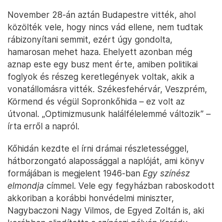
November 28-án aztán Budapestre vitték, ahol
közölték vele, hogy nincs vád ellene, nem tudtak
rábizonyítani semmit, ezért úgy gondolta,
hamarosan mehet haza. Ehelyett azonban még
aznap este egy busz ment érte, amiben politikai
foglyok és részeg keretlegények voltak, akik a
vonatállomásra vitték. Székesfehérvár, Veszprém,
Körmend és végül Sopronkőhida – ez volt az
útvonal. „Optimizmusunk halálfélelemmé változik” –
írta erről a napról.
Kőhidán kezdte el írni drámai részletességgel,
hátborzongató alapossággal a naplóját, ami könyv
formájában is megjelent 1946-ban
Egy színész
elmondja
címmel. Vele egy fegyházban raboskodott
akkoriban a korábbi honvédelmi miniszter,
Nagybaczoni Nagy Vilmos, de Egyed Zoltán is, aki