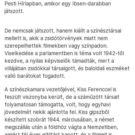
Pesti Hírlapban, amikor egy Ibsen-darabban
játszott.
De nemcsak játszott, hanem kiállt a színésztársai
mellett is, akik a zsidótörvények miatt nem
szerepelhettek filmekben vagy színpadon.
Viselkedése a parlamentben is téma volt 1942-től
kezdve, a nyilas képviselők támadták, mert a
villájában zsidókkal társalgott, és baloldali eszméket
valló barátokat fogadott.
A színészkamara vezetőjével, Kiss Ferenccel is
feszült viszonyba került, de a száműzött társait
folyamatosan támogatta, volt, hogy egyhavi
jövedelmét nekik ajánlotta fel. Kiss gipszből
készített szobrát 1944. márciusában, a német
megszállás után a földhöz vágta a Nemzetiben,
amiért fél éves eltiltást kapott, és a filmjeit is