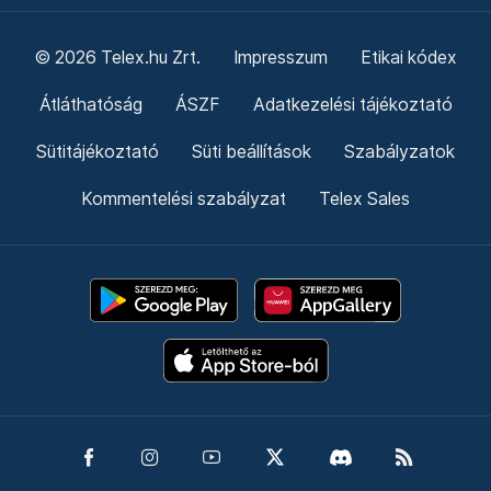
© 2026 Telex.hu Zrt.
Impresszum
Etikai kódex
Átláthatóság
ÁSZF
Adatkezelési tájékoztató
Sütitájékoztató
Süti beállítások
Szabályzatok
Kommentelési szabályzat
Telex Sales