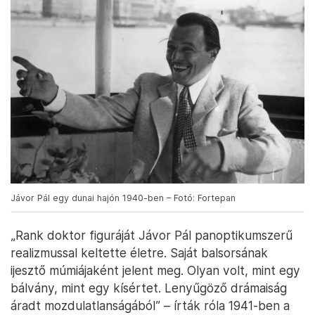
Jávor Pál egy dunai hajón 1940-ben – Fotó: Fortepan
„Rank doktor figuráját Jávor Pál panoptikumszerű
realizmussal keltette életre. Saját balsorsának
ijesztő múmiájaként jelent meg. Olyan volt, mint egy
bálvány, mint egy kísértet. Lenyűgöző drámaiság
áradt mozdulatlanságából” – írták róla 1941-ben a