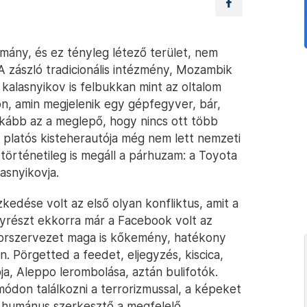
omány, és ez tényleg létező terület, nem
zászló tradicionális intézmény, Mozambik
kalasnyikov is felbukkan mint az oltalom
on, amin megjelenik egy gépfegyver, bár,
nkább az a meglepő, hogy nincs ott több
 platós kisteherautója még nem lett nemzeti
történetileg is megáll a párhuzam: a Toyota
asnyikovja.
kedése volt az első olyan konfliktus, amit a
yrészt ekkorra már a Facebook volt az
errorszervezet maga is kőkemény, hatékony
. Pörgetted a feedet, eljegyzés, kiscica,
ja, Aleppo lerombolása, aztán bulifotók.
ódon találkozni a terrorizmussal, a képeket
a humánus szerkesztő a megfelelő