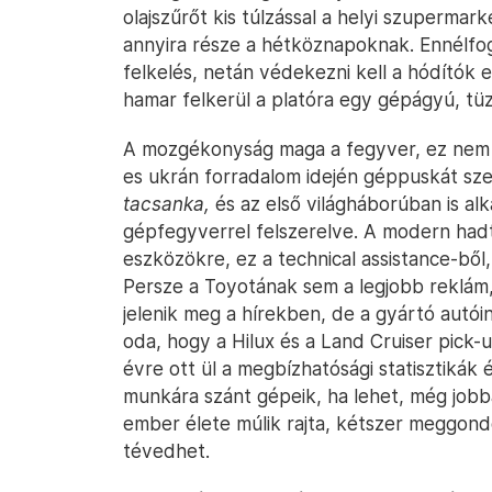
olajszűrőt kis túlzással a helyi szupermark
annyira része a hétköznapoknak. Ennélfo
felkelés, netán védekezni kell a hódítók 
hamar felkerül a platóra egy gépágyú, tüz
A mozgékonyság maga a fegyver, ez nem 
es ukrán forradalom idején géppuskát szere
tacsanka,
és az első világháborúban is al
gépfegyverrel felszerelve. A modern h
eszközökre, ez a technical assistance-ből
Persze a Toyotának sem a legjobb reklám
jelenik meg a hírekben, de a gyártó aut
oda, hogy a Hilux és a Land Cruiser pick-u
évre ott ül a megbízhatósági statisztikák 
munkára szánt gépeik, ha lehet, még jobba
ember élete múlik rajta, kétszer meggondolj
tévedhet.