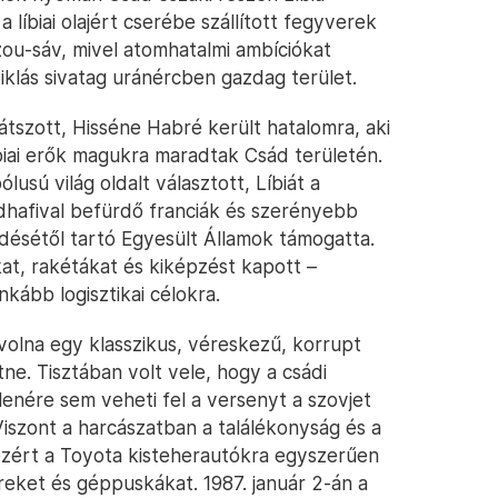
a líbiai olajért cserébe szállított fegyverek
ou-sáv, mivel atomhatalmi ambíciókat
iklás sivatag uránércben gazdag terület.
átszott, Hisséne Habré került hatalomra, aki
biai erők magukra maradtak Csád területén.
usú világ oldalt választott, Líbiát a
dhafival befürdő franciák és szerényebb
ésétől tartó Egyesült Államok támogatta.
at, rakétákat és kiképzést kapott –
kább logisztikai célokra.
 volna egy klasszikus, véreskezű, korrupt
tne. Tisztában volt vele, hogy a csádi
lenére sem veheti fel a versenyt a szovjet
Viszont a harcászatban a találékonyság és a
 ezért a Toyota kisteherautókra egyszerűen
ereket és géppuskákat. 1987. január 2-án a