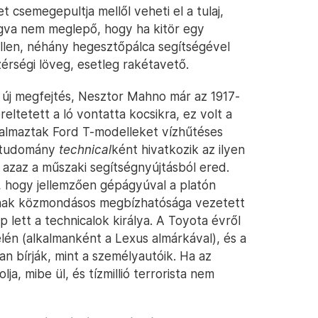
et csemegepultja mellől veheti el a tulaj,
gva nem meglepő, hogy ha kitör egy
ellen, néhány hegesztőpálca segítségével
érségi löveg, esetleg rakétavető.
új megfejtés, Nesztor Mahno már az 1917-
ltetett a ló vontatta kocsikra, ez volt a
kalmaztak Ford T-modelleket vízhűtéses
adtudomány
technical
ként hivatkozik az ilyen
, azaz a műszaki segítségnyújtásból ered.
, hogy jellemzően gépágyúval a platón
óinak közmondásos megbízhatósága vezetett
p lett a technicalok királya. A Toyota évről
élén (alkalmanként a Lexus almárkával), és a
n bírják, mint a személyautóik. Ha az
a, mibe ül, és tízmillió terrorista nem