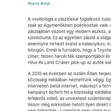
Sturcz Antal
A vexillológia a zászlókkal foglalkozó tud
csak az Agymenőkben poénkodtak vele. A 
zászlajában viszont egy modern eszköz, a 
szimbóluma. Ez az egyetlen zászló a világ
amennyire hírhedt brand a kalasnyikov, i
lobogón. Ennél is furcsább, hogy a Toyota
címer, hiszen harcérték szempontjából és 
Hilux és Land Cruiser pick-up az autók kal
A 2010-es években az Iszlám Állam terjesz
közösségi médiában nézhettünk végig. Eg
interneten belüli internet, másrészt a t
kampányt épített fel a közösségi médiában
lefejezős videó, az unokatesó születésnap
Akkor még sokkolóan hatott ilyen direkt m
nem blőrözték, a videókat nem vágta el 