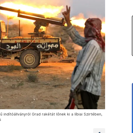
 indítóállványról Grad rakétát lőnek ki a líbiai Szirtében,
s