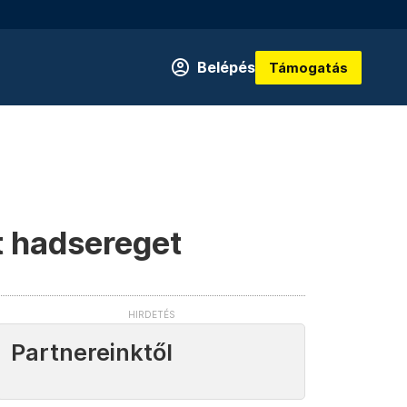
Belépés
Támogatás
t hadsereget
Partnereinktől