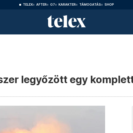
TELEX
AFTER
G7
KARAKTER
TÁMOGATÁS
SHOP
szer legyőzött egy komplet