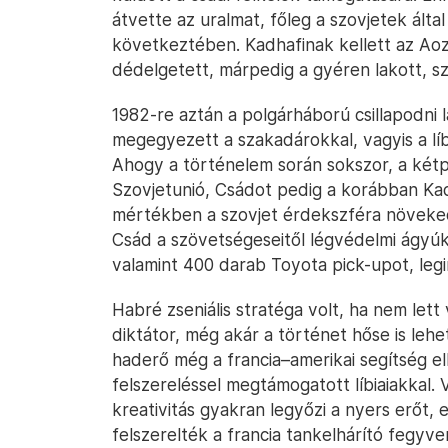
átvette az uralmat, főleg a szovjetek által 
következtében. Kadhafinak kellett az Aoz
dédelgetett, márpedig a gyéren lakott, sz
1982-re aztán a polgárháború csillapodni l
megegyezett a szakadárokkal, vagyis a lí
Ahogy a történelem során sokszor, a kétpól
Szovjetunió, Csádot pedig a korábban Ka
mértékben a szovjet érdekszféra növeked
Csád a szövetségeseitől légvédelmi ágyúk
valamint 400 darab Toyota pick-upot, legin
Habré zseniális stratéga volt, ha nem lett
diktátor, még akár a történet hőse is lehe
haderő még a francia–amerikai segítség el
felszereléssel megtámogatott líbiaiakkal. 
kreativitás gyakran legyőzi a nyers erőt,
felszerelték a francia tankelhárító fegyv