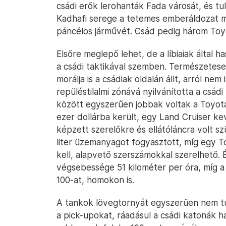
csádi erők lerohanták Fada városát, és tu
Kadhafi serege a tetemes emberáldozat mel
páncélos járművét. Csád pedig három Toy
Elsőre meglepő lehet, de a líbiaiak által
a csádi taktikával szemben. Természetese
morálja is a csádiak oldalán állt, arról ne
repüléstilalmi zónává nyilvánította a csád
között egyszerűen jobbak voltak a Toyot
ezer dollárba került, egy Land Cruiser k
képzett szerelőkre és ellátóláncra volt s
liter üzemanyagot fogyasztott, míg egy To
kell, alapvető szerszámokkal szerelhető. 
végsebessége 51 kilométer per óra, míg a
100-at, homokon is.
A tankok lövegtornyát egyszerűen nem tu
a pick-upokat, ráadásul a csádi katonák h