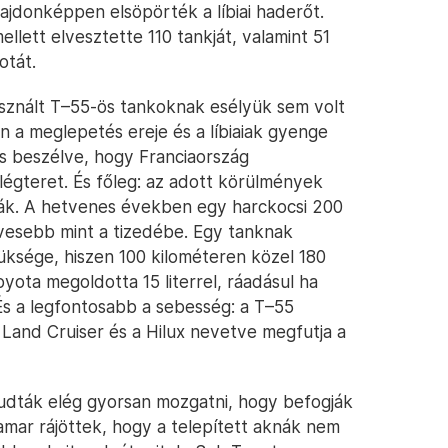
lajdonképpen elsöpörték a líbiai haderőt.
lett elvesztette 110 tankját, valamint 51
otát.
 használt T–55-ös tankoknak esélyük sem volt
n a meglepetés ereje és a líbiaiak gyenge
m is beszélve, hogy Franciaország
i légteret. És főleg: az adott körülmények
ák. A hetvenes években egy harckocsi 200
evesebb mint a tizedébe. Egy tanknak
züksége, hiszen 100 kilométeren közel 180
yota megoldotta 15 literrel, ráadásul ha
És a legfontosabb a sebesség: a T–55
 Land Cruiser és a Hilux nevetve megfutja a
dták elég gyorsan mozgatni, hogy befogják
amar rájöttek, hogy a telepített aknák nem