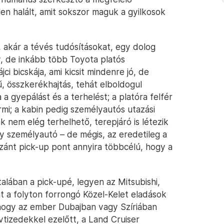
len halált, amit sokszor maguk a gyilkosok
 akár a tévés tudósításokat, egy dolog
y, de inkább több Toyota platós
ci bicskája, ami kicsit mindenre jó, de
 összkerékhajtás, tehát elboldogul
a a gyepálást és a terhelést; a platóra felfér
mi; a kabin pedig személyautós utazási
 nem elég terhelhető, terepjáró is létezik
 személyautó – de mégis, az eredetileg a
ánt pick-up pont annyira többcélú, hogy a
alában a pick-upé, legyen az Mitsubishi,
nt a folyton forrongó Közel-Kelet eladások
hogy az ember Dubajban vagy Szíriában
vtizedekkel ezelőtt, a Land Cruiser