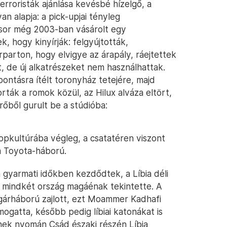
erroristák ajánlása kevésbé hízelgő, a
n alapja: a pick-upjai tényleg
űsor még 2003-ban vásárolt egy
, hogy kinyírják: felgyújtották,
parton, hogy elvigye az árapály, ráejtettek
t, de új alkatrészeket nem használhattak.
ontásra ítélt toronyház tetejére, majd
rták a romok közül, az Hilux alváza eltört,
rőből gurult be a stúdióba:
opkultúrába végleg, a csatatéren viszont
a Toyota-háború.
a gyarmati időkben kezdődtek, a Líbia déli
 mindkét ország magáénak tekintette. A
gárháború zajlott, ezt Moammer Kadhafi
mogatta, később pedig líbiai katonákat is
nnek nyomán Csád északi részén Líbia