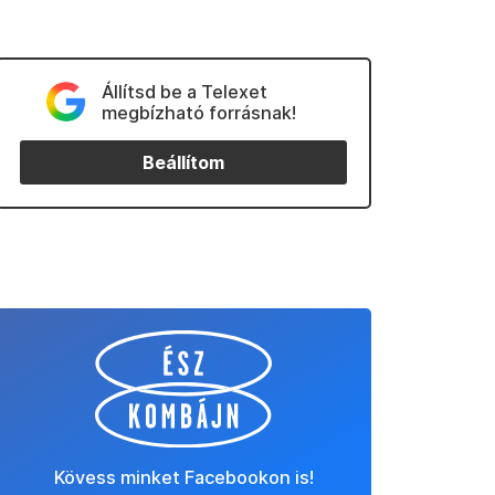
Állítsd be a Telexet
megbízható forrásnak!
Beállítom
Kövess minket Facebookon is!