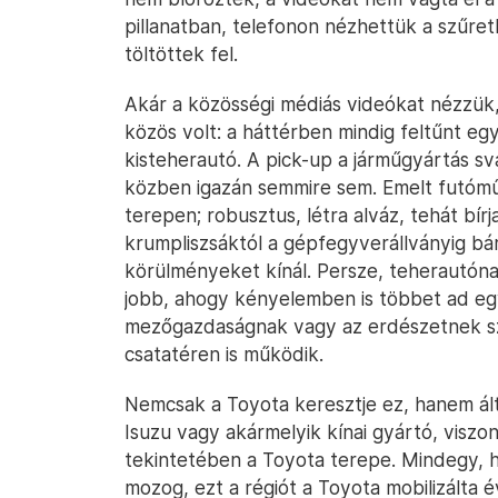
pillanatban, telefonon nézhettük a szűret
töltöttek fel.
Akár a közösségi médiás videókat nézzük,
közös volt: a háttérben mindig feltűnt eg
kisteherautó. A pick-up a járműgyártás sváj
közben igazán semmire sem. Emelt futómű,
terepen; robusztus, létra alváz, tehát bírj
krumpliszsáktól a gépfegyverállványig bár
körülményeket kínál. Persze, teherautónak
jobb, ahogy kényelemben is többet ad egy
mezőgazdaságnak vagy az erdészetnek sz
csatatéren is működik.
Nemcsak a Toyota keresztje ez, hanem ált
Isuzu vagy akármelyik kínai gyártó, viszo
tekintetében a Toyota terepe. Mindegy, 
mozog, ezt a régiót a Toyota mobilizálta é