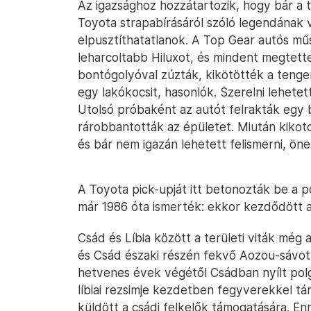
Az igazsághoz hozzátartozik, hogy bár a t
Toyota strapabírásáról szóló legendának va
elpusztíthatatlanok. A Top Gear autós m
leharcoltabb Hiluxot, és mindent megtettek
bontógolyóval zúzták, kikötötték a tenger
egy lakókocsit, hasonlók. Szerelni lehetet
Utolsó próbaként az autót felrakták egy b
rárobbantották az épületet. Miután kikoto
és bár nem igazán lehetett felismerni, öne
A Toyota pick-upját itt betonozták be a p
már 1986 óta ismerték: ekkor kezdődött 
Csád és Líbia között a területi viták még 
és Csád északi részén fekvő Aozou-sávot
hetvenes évek végétől Csádban nyílt pol
líbiai rezsimje kezdetben fegyverekkel tá
küldött a csádi felkelők támogatására. E