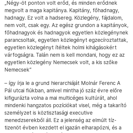
„Négy-öt ponton volt erőd, és minden erődnek
megvolt a maga kapitánya. Kapitány, főhadnagy,
hadnagy. Ez volt a hadsereg. Közlegény, fájdalom,
nem volt, csak egy. Az egész grundon a kapitányok,
főhadnagyok és hadnagyok egyetlen közlegénynek
parancsoltak, egyetlen közlegényt egzecíroztattak,
egyetlen közlegényt ítéltek holmi kihágásokért
várfogságra. Talán nem is kell mondani, hogy ez az
egyetlen közlegény Nemecsek volt, a kis szőke
Nemecsek”
– így írja le a grund hierarchiáját Molnár Ferenc A
Pál utcai fiúkban, amivel mintha jó száz évre előre
kifigurázta volna a mai multicéges kultúrát, ahol
mindenki hangzatos pozíciókat visel, még a takarító
személyzet is köztisztasági executive
menedzserekből áll. Ez a jelenség az elmúlt tíz-
tizenöt évben kezdett el igazán elharapózni, és a