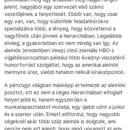
jelent, nagyjából egy szervezet első számú
vezetőjének a helyettesét. Ebből van, hogy csak
egy van, van, hogy különféle feladatkörökre
specializálva több, a lényeg, hogy közvetlenül a
nagyfőnök után jönnek a hierarchiában. Legalábbis
elvileg, a gyakorlatban ez nem mindig van így, Az
alelnök (eredetiben Veep) című zseniális HBO-s
vígjátéksorozatban például több évadnyi visszatérő
humorforrást szolgáltat, hogy az amerikai alelnök
mennyire üres, valódi hatalom nélküli kirakatpozíció.
A pénzügyi világban másképp értelmezik az alelnöki
posztot, ott ez nem a céges hierarchiában elfoglalt
helyet jelöli ki, hanem egyszerűen a
munkatapasztalatot mutatja, egy újabb szint a junior
és a szenior után. Emiatt előfordul, hogy nagyobb
cégeknél akár több száz alelnök is dolgozik, ami
persze nem azt jelenti, hogy mind ugyanazt az egy