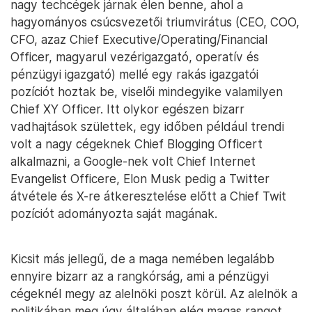
nagy techcégek járnak élen benne, ahol a
hagyományos csúcsvezetői triumvirátus (CEO, COO,
CFO, azaz Chief Executive/Operating/Financial
Officer, magyarul vezérigazgató, operatív és
pénzügyi igazgató) mellé egy rakás igazgatói
pozíciót hoztak be, viselői mindegyike valamilyen
Chief XY Officer. Itt olykor egészen bizarr
vadhajtások születtek, egy időben például trendi
volt a nagy cégeknek Chief Blogging Officert
alkalmazni, a Google-nek volt Chief Internet
Evangelist Officere, Elon Musk pedig a Twitter
átvétele és X-re átkeresztelése előtt a Chief Twit
pozíciót adományozta saját magának.
Kicsit más jellegű, de a maga nemében legalább
ennyire bizarr az a rangkórság, ami a pénzügyi
cégeknél megy az alelnöki poszt körül. Az alelnök a
politikában meg úgy általában elég magas rangot