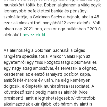
munkakört töltik be. Ebben alighanem a világ egyik
legnagyobb befektetési bankja és pénzügyi
szolgáltatója, a Goldman Sachs a bajnok, ahol a 45
ezer alkalmazottból nagyjából 12 ezer alelnök. Volt
olyan nap 2021-ben, amikor egy hullámban 2200 új
alelnököt
neveztek ki
.
Az alelnökség a Goldman Sachsnál a céges
ranglétra speciális foka. Amikor valaki kijön az
egyetemről egy friss közgazdasági diplomával és
egy nagy adag ambícióval, és felveszik a céghez,
kezdetnek az elemző (analyst) pozíciót kapja,
amiből két-három év után, ha elég keményen
dolgozik, előléptetik munkatárssá (associate). A
következő szint pedig máris az alelnök (vice
president), amit a legtehetségesebb/-törtetőbb
alkalmazottak akár újabb két-három év alatt is