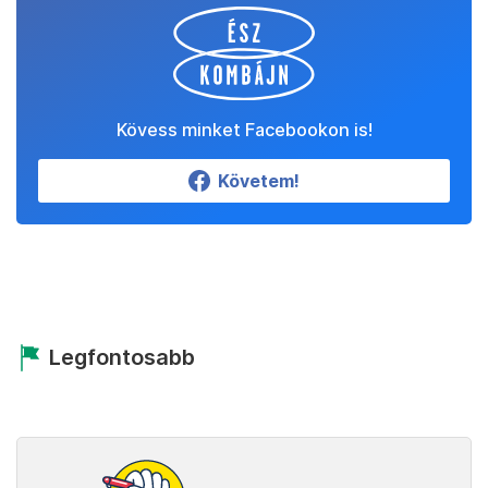
Kövess minket Facebookon is!
Követem!
Legfontosabb