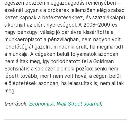
egészen obszcén meggazdagodás reményében –
ezeknél ugyanis a brókerek jellemzően elég szabad
kezet kapnak a befektetésekhez, és százalékalapú
sikerdíjat az elért nyereségből. A 2008–2009-es
nagy pénzügyi válság jó pár évre kiszárította a
munkaerőpiacot a pénzvilágban, nem nagyon volt
lehetőség átigazolni, mindenki örült, ha megmaradt
a munkája. A cégeken belüli folyamatok azonban
nem álltak meg, így torlódhatott fel a Goldman
Sachsnál is a sok ezer alelnöki pozíció: senki nem
lépett tovább, mert nem volt hová, a cégen belüli
előléptetések azonban, ha lelassultak is, nem álltak
meg.
(Források:
Economist
,
Wall Street Journal
)