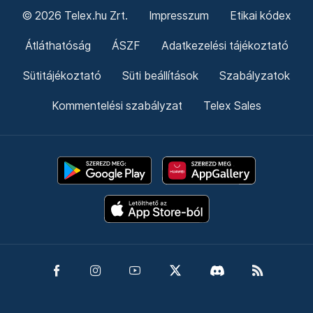
© 2026 Telex.hu Zrt.
Impresszum
Etikai kódex
Átláthatóság
ÁSZF
Adatkezelési tájékoztató
Sütitájékoztató
Süti beállítások
Szabályzatok
Kommentelési szabályzat
Telex Sales