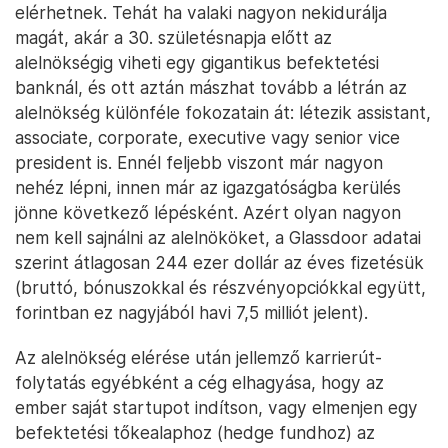
elérhetnek. Tehát ha valaki nagyon nekidurálja
magát, akár a 30. születésnapja előtt az
alelnökségig viheti egy gigantikus befektetési
banknál, és ott aztán mászhat tovább a létrán az
alelnökség különféle fokozatain át: létezik assistant,
associate, corporate, executive vagy senior vice
president is. Ennél feljebb viszont már nagyon
nehéz lépni, innen már az igazgatóságba kerülés
jönne következő lépésként. Azért olyan nagyon
nem kell sajnálni az alelnököket, a Glassdoor adatai
szerint átlagosan 244 ezer dollár az éves fizetésük
(bruttó, bónuszokkal és részvényopciókkal együtt,
forintban ez nagyjából havi 7,5 milliót jelent).
Az alelnökség elérése után jellemző karrierút-
folytatás egyébként a cég elhagyása, hogy az
ember saját startupot indítson, vagy elmenjen egy
befektetési tőkealaphoz (hedge fundhoz) az