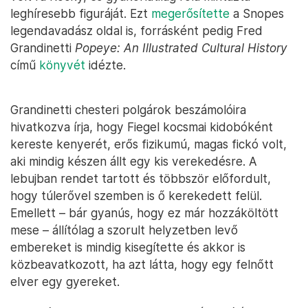
leghíresebb figuráját. Ezt
megerősítette
a Snopes
legendavadász oldal is, forrásként pedig Fred
Grandinetti
Popeye: An Illustrated Cultural History
című
könyvét
idézte.
Grandinetti chesteri polgárok beszámolóira
hivatkozva írja, hogy Fiegel kocsmai kidobóként
kereste kenyerét, erős fizikumú, magas fickó volt,
aki mindig készen állt egy kis verekedésre. A
lebujban rendet tartott és többször előfordult,
hogy túlerővel szemben is ő kerekedett felül.
Emellett – bár gyanús, hogy ez már hozzáköltött
mese – állítólag a szorult helyzetben levő
embereket is mindig kisegítette és akkor is
közbeavatkozott, ha azt látta, hogy egy felnőtt
elver egy gyereket.