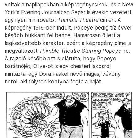
voltak a napilapokban a képregénycsíkok, és a New
York’s Evening Journalban Segar is évekig vezetett
egy ilyen minirovatot
Thimble Theatre
címen. A
képregény 1919-ben indult, Popeye pedig tíz évvel
később bukkant fel benne. Hamarosan ő lett a
legkedveltebb karakter, ezért a képregény címe is
megváltozott
Thimble Theatre Starring Popeye
-re.
A rajzoló később azt is elárulta, hogy Popeye
barátnőjét, Olive-ot is egy chesteri lakosról
mintázta: egy Dora Paskel nevű magas, vékony
nőről, aki folyton kontyba fogta a haját.