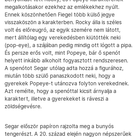
megalkotásakor ezekhez az emlékekhez nyúlt.
Ennek köszönhetően Fiegel több külső jegye
visszaköszön a karakterben. Rocky álla is széles
volt és előreugró, az egyik szemére nem látott,
mert állítólag egy verekedésben kiütötték neki
(pop-eye), a szájában pedig mindig ott lógott a pipa.
És persze erős volt, mint Popeye, bár ő spenót
helyett inkább alkoholt fogyasztott rendszeresen.
A spenótot Segar utólag adta hozzá a figurához,
miután több szülő panaszkodott neki, hogy a
gyerekek Popeye-t utánozva folyton verekednek.
Azt remélte, hogy a spenóttal kicsit árnyalja a
karaktert, illetve a gyerekeket is ráveszi a
zöldségevésre.
Segar először papíron rajzolta meg a bunyós
tengerészt. A 20. század elején nagyon népszerűek