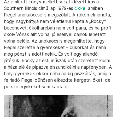
Az említett könyv mellett sokat idézett írás a
Southern Illinois című lap 1979-es
cikke
, amiben
Fiegel unokaöccse is megszólalt. A rokon elmondta,
hogy nagybátyja nem véletlenül kapta a „Rocky”
becenevet: ökölharcban nem volt párja, és ha profi
ökölvívónak állt volna, jó eséllyel bajnok lehetett
volna belőle. Az unokaöcs is megemlítette, hogy
Fiegel szerette a gyerekeket – cukorkát és néha
még pénzt is adott nekik. És volt egy állandó
játékuk: Rocky az esti műszak után szeretett kiülni
a háza elé és pipázva elszundikálni a napfényben. A
helyi gyerekek ekkor néha addig piszkálták, amíg a
felriadó Fiegel dühösen elkezdte kergetni őket, de
persze egyiküket sem kapta el.