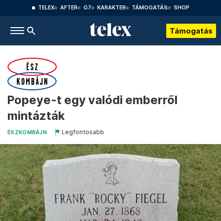
TELEX
AFTER
G7
KARAKTER
TÁMOGATÁS
SHOP
Támogatás
Popeye-t egy valódi emberről
mintázták
Legfontosabb
ÉSZKOMBÁJN