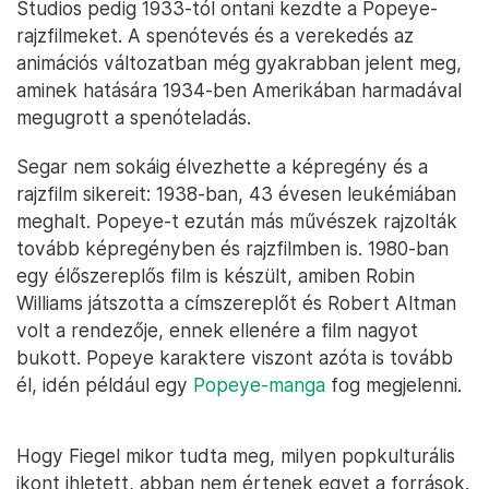
Studios pedig 1933-tól ontani kezdte a Popeye-
rajzfilmeket. A spenótevés és a verekedés az
animációs változatban még gyakrabban jelent meg,
aminek hatására 1934-ben Amerikában harmadával
megugrott a spenóteladás.
Segar nem sokáig élvezhette a képregény és a
rajzfilm sikereit: 1938-ban, 43 évesen leukémiában
meghalt. Popeye-t ezután más művészek rajzolták
tovább képregényben és rajzfilmben is. 1980-ban
egy élőszereplős film is készült, amiben Robin
Williams játszotta a címszereplőt és Robert Altman
volt a rendezője, ennek ellenére a film nagyot
bukott. Popeye karaktere viszont azóta is tovább
él, idén például egy
Popeye-manga
fog megjelenni.
Hogy Fiegel mikor tudta meg, milyen popkulturális
ikont ihletett, abban nem értenek egyet a források.