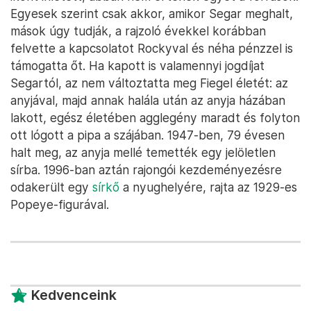
Egyesek szerint csak akkor, amikor Segar meghalt,
mások úgy tudják, a rajzoló évekkel korábban
felvette a kapcsolatot Rockyval és néha pénzzel is
támogatta őt. Ha kapott is valamennyi jogdíjat
Segartól, az nem változtatta meg Fiegel életét: az
anyjával, majd annak halála után az anyja házában
lakott, egész életében agglegény maradt és folyton
ott lógott a pipa a szájában. 1947-ben, 79 évesen
halt meg, az anyja mellé temették egy jelöletlen
sírba. 1996-ban aztán rajongói kezdeményezésre
odakerült egy
sírkő
a nyughelyére, rajta az 1929-es
Popeye-figurával.
Kedvenceink