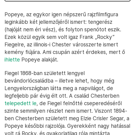
Popeye, az egykor igen népszerű rajzfilmfigura
leginkább két jellemzőjéről ismert: tengerész
(hajóját nem éri vész), és folyton spenótot eszik.
Ezek közül egyik sem volt igaz Frank „Rocky”
Fiegelre, az illinois-i Chester városszerte ismert
kemény fiújára. Ami csupán azért érdekes, mert ő
ihlette
Popeye alakját.
Fiegel 1868-ban született lengyel
bevándorlócsaládba – illetve lehet, hogy még
Lengyelországban látta meg a napvilágot, de
legfeljebb pár évig élt ott. A család Chesterben
telepedett le
, de Fiegel felnőtté cseperedéséről
szinte semmilyen részlet nem ismert. Viszont 1894-
ben Chesterben született meg Elzie Crisler Segar, a
Popeye későbbi rajzolója. Gyerekként nagy hatással
volt rá Rocky, és gyakorlatilag róla mintázta