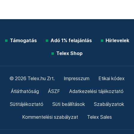
Támogatás
Adó 1% felajánlás
Hírlevelek
Telex Shop
© 2026 Telex.hu Zrt.
Impresszum
Etikai kódex
Átláthatóság
ÁSZF
Adatkezelési tájékoztató
Sütitájékoztató
Süti beállítások
Szabályzatok
Kommentelési szabályzat
Telex Sales