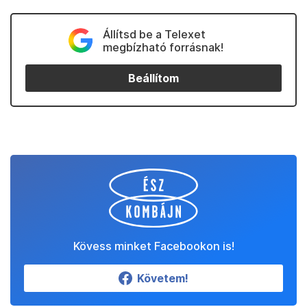
Állítsd be a Telexet
megbízható forrásnak!
Beállítom
Kövess minket Facebookon is!
Követem!