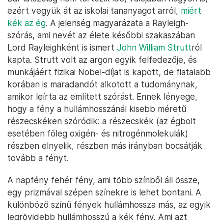
ezért vegyük át az iskolai tananyagot arról,
miért
kék az ég
. A jelenség magyarázata a Rayleigh-
szórás, ami nevét az élete későbbi szakaszában
Lord Rayleighként is ismert
John William Strutt
ról
kapta. Strutt volt az argon egyik felfedezője, és
munkájáért fizikai Nobel-díjat is kapott, de fiatalabb
korában is maradandót alkotott a tudománynak,
amikor leírta az említett szórást. Ennek lényege,
hogy a fény a hullámhosszánál kisebb méretű
részecskéken szóródik: a részecskék (az égbolt
esetében főleg oxigén- és nitrogénmolekulák)
részben elnyelik, részben más irányban bocsátják
tovább a fényt.
A napfény fehér fény, ami több színből áll össze,
egy prizmával szépen színekre is lehet bontani. A
különböző színű fények hullámhossza más, az egyik
legrövidebb hullámhosszú a kék fény. Ami azt