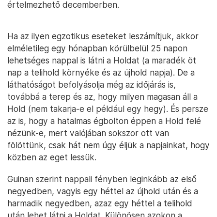
értelmezhető decemberben.
Ha az ilyen egzotikus eseteket leszámítjuk, akkor
elméletileg egy hónapban körülbelül 25 napon
lehetséges nappal is látni a Holdat (a maradék öt
nap a telihold környéke és az újhold napja). De a
láthatóságot befolyásolja még az időjárás is,
továbbá a terep és az, hogy milyen magasan áll a
Hold (nem takarja-e el például egy hegy). És persze
az is, hogy a hatalmas égbolton éppen a Hold felé
nézünk-e, mert valójában sokszor ott van
fölöttünk, csak hát nem úgy éljük a napjainkat, hogy
közben az eget lessük.
Guinan szerint nappali fényben leginkább az első
negyedben, vagyis egy héttel az újhold után és a
harmadik negyedben, azaz egy héttel a telihold
után lehet látni a Holdat. Különösen azokon a