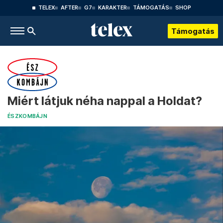
TELEX
AFTER
G7
KARAKTER
TÁMOGATÁS
SHOP
Támogatás
Miért látjuk néha nappal a Holdat?
ÉSZKOMBÁJN