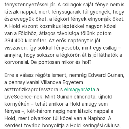
fényszennyezéssel jár. A csillagok saját fénye nem is
látszik nappal, mert fénysugaraik túl gyengék, hogy
észrevegyük őket, a légköri fények elnyomják őket.
A Hold viszont kozmikus léptékkel nagyon közel
van a Földhöz, átlagos távolsága tőlünk potom
384 400 kilométer. Az erős napfényt is jól
visszaveri, így sokkal fényesebb, mint egy csillag –
annyira, hogy sokszor a légkörön át is jól láthatók a
körvonalai. De pontosan mikor és hol?
Erre a válasz régóta ismert, nemrég Edward Guinan,
a pennsylvaniai Villanova Egyetem
asztrofizikaprofesszora is
elmagyarázta
a
LiveScience-nek. Mint Guinan elmondta, újhold
környékén – tehát amikor a Hold amúgy sem
fényes –, két-három napig nem látszik nappal a
Hold, mert olyankor túl közel van a Naphoz. A
kérdést tovább bonyolítja a Hold keringési ciklusa,