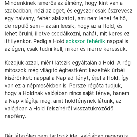
Mindenkinek ismerős az élmény, hogy kint van a
szabadban, nézi az eget, és egyszer csak észrevesz
egy halvány, fehér alakzatot, ami nem lehet felhő,
de repülő sem – aztán leesik, hogy az a Hold, és
lehet örülni, illetve csodálkozni, nahát, mit keres ez
itt ilyenkor. Pedig a Hold
sokszor fehérlik
nappal is
az égen, csak tudni kell, mikor és merre keressük.
Kezdjük azzal, miért látszik egyáltalán a Hold. A régi
mítoszok még világító égitestként kezelték űrbéli
kísérőnket: nappal a Nap ad fényt, éjjel a Hold, így
van ez a népmesékben is. Persze régóta tudjuk,
hogy a Holdnak valójában nincs saját fénye, hanem
a Nap világítja meg: amit holdfénynek látunk, az
valójában a Hold felszínéről visszatükröződő
napfény.
Bár látszólag nem tartozik ide, valójában nagyon is,