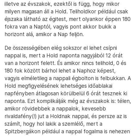
illetve az évszakok, ezektől is függ, hogy mikor
milyen magasan áll a Hold. Teliholdkor például csak
éjszaka látható az égitest, mert olyankor éppen 180
fokra van a Naptól, vagyis pont akkor bukik a
horizont alá, amikor a Nap feljön.
De összességében elég sokszor el lehet csípni
nappal is, mert a Hold naponta nagyjából 12 órát
van a horizont felett. És amikor nincs telihold, 0 és
180 fok között bárhol lehet a Naphoz képest,
vagyis elméletileg a nappali égbolton is felbukkan. A
Hold megfigyelésének lehetséges időablakai
napfényben átlagosan körülbelül 6 órát tesznek ki
naponta. Ezt komplikálják még az évszakok is: télen,
amikor rövidebbek a nappalok, kevesebb
rivaldafény(!) jut a Holdnak nappal, és persze az is
számít, hogy hol lakik a szemlélő, mert a
Spitzbergákon például a nappal fogalma is nehezen