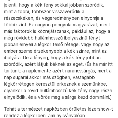
jelenti, hogy a kék fény sokkal jobban szóródik,
mint a többi, többször visszaverődik a
részecskéken, és végeredményben elnyomja a
többi színt. Ez nagyon pongyola magyarázat, mert
más faktorok is közrejátszanak, például az, hogy a
még rövidebb hullámhosszú ibolyaszínű fényt
jobban elnyeli a légkör felső rétege, vagy hogy az
ember szeme érzékenyebb a kék színre, mint az
ibolyára. De a lényeg, hogy a kék fény jobban
szóródik, azért látjuk kéknek az eget. (És ha már itt
tartunk: a naplemente azért narancssárgás, mert a
nap sugarai akkor más szögben, vastagabb
légkörrétegen keresztül érkeznek a szemünkbe,
olyankor a rövid hullámhosszú kék fény nagy része
elnyelődik, és a vörös meg a sárga kezd dominálni.)
Tehát a természet napközben őrületes lézershow-t
rendez a légkörben, ami nyilvánvalóan