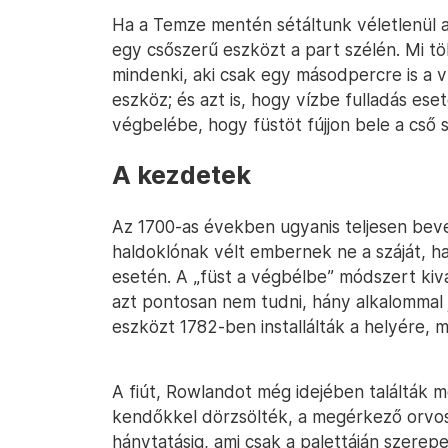
Ha a Temze mentén sétáltunk véletlenül 
egy csőszerű eszközt a part szélén. Mi töb
mindenki, aki csak egy másodpercre is a víz
eszköz; és azt is, hogy vízbe fulladás ese
végbelébe, hogy füstöt fújjon bele a cső 
A kezdetek
Az 1700-as években ugyanis teljesen bevet
haldoklónak vélt embernek ne a száját, h
esetén. A „füst a végbélbe” módszert kiv
azt pontosan nem tudni, hány alkalommal j
eszközt 1782-ben installálták a helyére, m
A fiút, Rowlandot még idejében találták 
kendőkkel dörzsölték, a megérkező orvos
hánytatásig, ami csak a palettáján szerepe