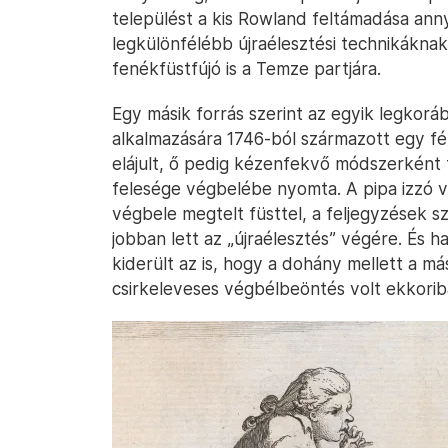
települést a kis Rowland feltámadása ann
legkülönfélébb újraélesztési technikáknak:
fenékfüstfújó is a Temze partjára.
Egy másik forrás szerint az egyik legkor
alkalmazására 1746-ból származott egy férf
elájult, ő pedig kézenfekvő módszerként fo
felesége végbelébe nyomta. A pipa izzó vé
végbele megtelt füsttel, a feljegyzések sz
jobban lett az „újraélesztés” végére. És
kiderült az is, hogy a dohány mellett a m
csirkeleveses végbélbeöntés volt ekkorib