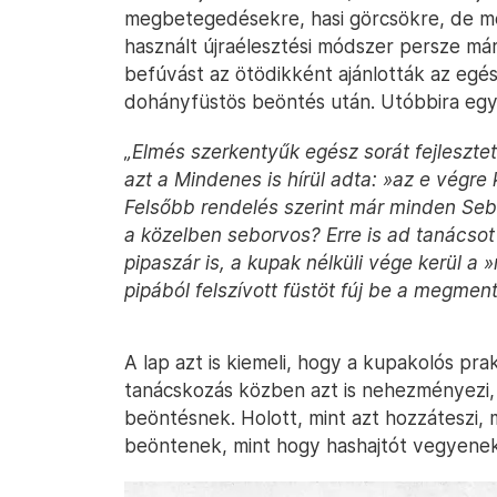
megbetegedésekre, hasi görcsökre, de még
használt újraélesztési módszer persze már 
befúvást az ötödikként ajánlották az egé
dohányfüstös beöntés után. Utóbbira egyé
„Elmés szerkentyűk egész sorát fejleszte
azt a Mindenes is hírül adta: »az e végre
Felsőbb rendelés szerint már minden Seb
a közelben seborvos? Erre is ad tanácsot
pipaszár is, a kupak nélküli vége kerül
pipából felszívott füstöt fúj be a megmen
A lap azt is kiemeli, hogy a kupakolós pra
tanácskozás közben azt is nehezményezi,
beöntésnek. Holott, mint azt hozzáteszi,
beöntenek, mint hogy hashajtót vegyenek