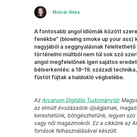
Molnár Réka
A fontosabb angol idiómák között szere
fenékbe” (blowing smoke up your ass) k
nagyjából a seggnyalásnak feleltethető
történelmi múltból nem túl sok szó szer
angol megfelelőnek igen sajátos eredete
bélserkentés: a 18–19. századi technika
füstöt fújtak a haldokló végbelébe.
Az
Arcanum Digitális Tudománytár
Magyar
az elmúlt évszázadok újságjainak, magazin
kereshetünk, böngészhetünk, legyen szó n
vagy női magazinokról. Ez a cikkünk az 
források felhasználásával készült.