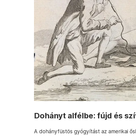
Dohányt alfélbe: fújd és sz
A dohányfüstös gyógyítást az amerikai ősl