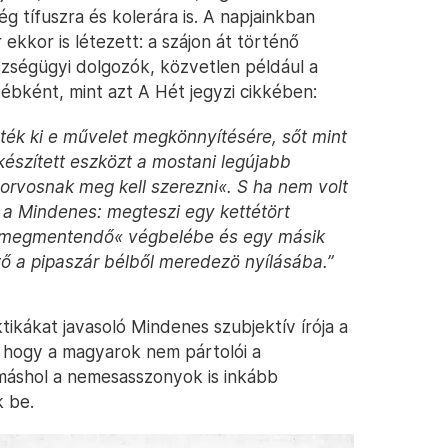
 tífuszra és kolerára is. A napjainkban
ekkor is létezett: a szájon át történő
szségügyi dolgozók, közvetlen például a
bként, mint azt A Hét jegyzi cikkében:
tték ki e művelet megkönnyítésére, sőt mint
 készített eszközt a mostani legújabb
orvosnak meg kell szerezni«. S ha nem volt
 a Mindenes: megteszi egy kettétört
 a »megmentendő« végbelébe és egy másik
tő a pipaszár bélből meredezö nyílásába.”
ktikákat javasoló Mindenes szubjektív írója a
 hogy a magyarok nem pártolói a
 máshol a nemesasszonyok is inkább
 be.