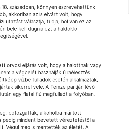
a 18. században, könnyen észrevehettünk
b, akkoriban az is elvárt volt, hogy
i utazást választja, tudja, hol van ez az
tén bele kell dugnia ezt a haldokló
segítségével.
t orvosi eljárás volt, hogy a halottnak vagy
anem a végbelét használják újraélesztés
áltképp vízbe fulladók esetén alkalmazták,
ártak sikerrel vele. A Temze partján lévő
iután egy fiatal fiú megfulladt a folyóban.
meg, pofozgatták, alkoholba mártott
 pedig mindent bevetett véreztetéstől a
lt. Végül meg is mentették az életét. A