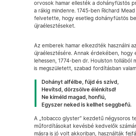
orvosok hamar ellesték a dohányfüstös prak
a rákig mindenre. 1745-ben Richard Mead v
felvetette, hogy esetleg dohányfüstös b
újraélesztéseket.
Az emberek hamar elkezdték használni az 
újraélesztésére. Annak érdekében, hogy 
lehessen, 1774-ben dr. Houlston tollából 
is megszületett, szabad fordításban valami
Dohányt alfélbe, fújd és szívd,
Hevítsd, dörzsölve élénkítsd!
Ne kíméld magad, honfiú,
Egyszer neked is kellhet seggbefú.
A „tobacco glyster” kezdetű négysoros te
műfordításokat kevésbé kedvelők számára
másra is jó volt akkoriban, használták fejf