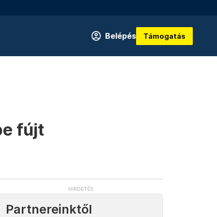
Belépés
Támogatás
e fújt
Partnereinktől