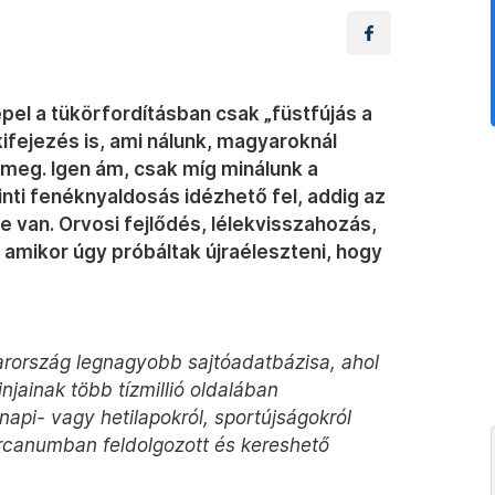
pel a tükörfordításban csak „füstfújás a
ifejezés is, ami nálunk, magyaroknál
 meg. Igen ám, csak míg minálunk a
inti fenéknyaldosás idézhető fel, addig az
 van. Orvosi fejlődés, lélekvisszahozás,
, amikor úgy próbáltak újraéleszteni, hogy
ország legnagyobb sajtóadatbázisa, ahol
jainak több tízmillió oldalában
api- vagy hetilapokról, sportújságokról
Arcanumban feldolgozott és kereshető