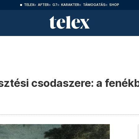
TELEX
AFTER
G7
KARAKTER
TÁMOGATÁS
SHOP
sztési csodaszere: a fenékb