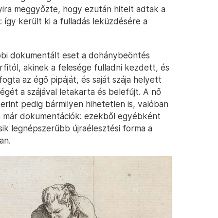
yira meggyőzte, hogy ezután hitelt adtak a
 így került ki a fulladás leküzdésére a
ábbi dokumentált eset a dohánybeöntés
itól, akinek a felesége fulladni kezdett, és
gta az égő pipáját, és saját szája helyett
gét a szájával letakarta és belefújt. A nő
erint pedig bármilyen hihetetlen is, valóban
 ha már dokumentációk: ezekből egyébként
ásik legnépszerűbb újraélesztési forma a
an.