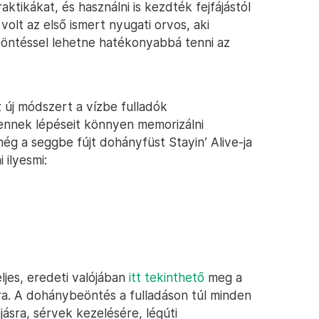
tikákat, és használni is kezdték fejfájástól
olt az első ismert nyugati orvos, aki
eöntéssel lehetne hatékonyabbá tenni az
új módszert a vízbe fulladók
ennek lépéseit könnyen memorizálni
még a seggbe fújt dohányfüst Stayin’ Alive-ja
 ilyesmi:
ljes, eredeti valójában
itt tekinthető
meg a
. A dohánybeöntés a fulladáson túl minden
ájásra, sérvek kezelésére, légúti