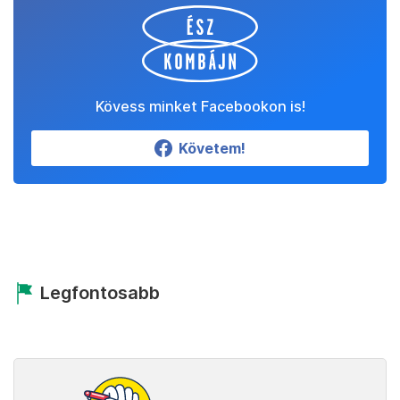
Kövess minket Facebookon is!
Követem!
Legfontosabb