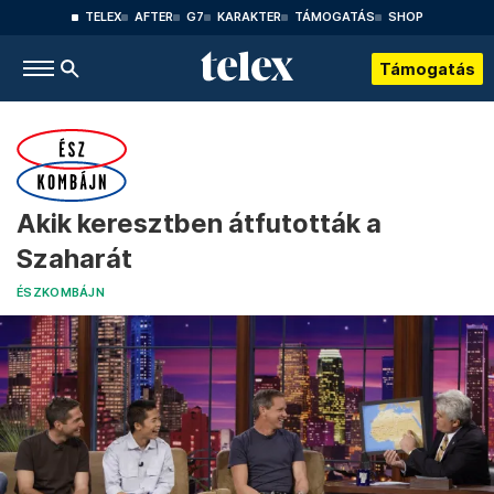
TELEX
AFTER
G7
KARAKTER
TÁMOGATÁS
SHOP
Támogatás
Akik keresztben átfutották a
Szaharát
ÉSZKOMBÁJN