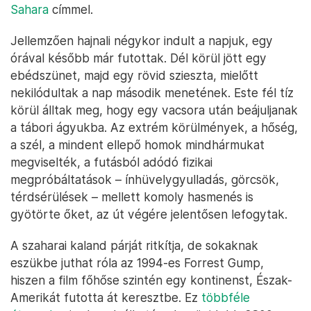
Sahara
címmel.
Jellemzően hajnali négykor indult a napjuk, egy
órával később már futottak. Dél körül jött egy
ebédszünet, majd egy rövid szieszta, mielőtt
nekilódultak a nap második menetének. Este fél tíz
körül álltak meg, hogy egy vacsora után beájuljanak
a tábori ágyukba. Az extrém körülmények, a hőség,
a szél, a mindent ellepő homok mindhármukat
megviselték, a futásból adódó fizikai
megpróbáltatások – ínhüvelygyulladás, görcsök,
térdsérülések – mellett komoly hasmenés is
gyötörte őket, az út végére jelentősen lefogytak.
A szaharai kaland párját ritkítja, de sokaknak
eszükbe juthat róla az 1994-es Forrest Gump,
hiszen a film főhőse szintén egy kontinenst, Észak-
Amerikát futotta át keresztbe. Ez
többféle