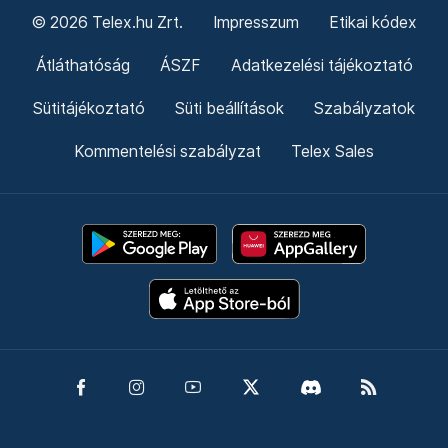
© 2026 Telex.hu Zrt.
Impresszum
Etikai kódex
Átláthatóság
ÁSZF
Adatkezelési tájékoztató
Sütitájékoztató
Süti beállítások
Szabályzatok
Kommentelési szabályzat
Telex Sales