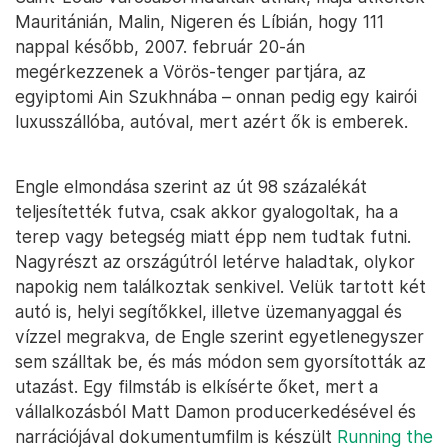
Mauritánián, Malin, Nigeren és Líbián, hogy 111
nappal később, 2007. február 20-án
megérkezzenek a Vörös-tenger partjára, az
egyiptomi Ain Szukhnába – onnan pedig egy kairói
luxusszállóba, autóval, mert azért ők is emberek.
Engle elmondása szerint az út 98 százalékát
teljesítették futva, csak akkor gyalogoltak, ha a
terep vagy betegség miatt épp nem tudtak futni.
Nagyrészt az országútról letérve haladtak, olykor
napokig nem találkoztak senkivel. Velük tartott két
autó is, helyi segítőkkel, illetve üzemanyaggal és
vízzel megrakva, de Engle szerint egyetlenegyszer
sem szálltak be, és más módon sem gyorsították az
utazást. Egy filmstáb is elkísérte őket, mert a
vállalkozásból Matt Damon producerkedésével és
narrációjával dokumentumfilm is készült
Running the