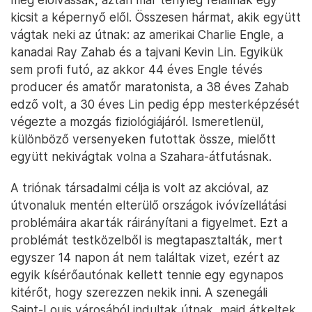
kicsit a képernyő elől. Összesen hármat, akik együtt
vágtak neki az útnak: az amerikai Charlie Engle, a
kanadai Ray Zahab és a tajvani Kevin Lin. Egyikük
sem profi futó, az akkor 44 éves Engle tévés
producer és amatőr maratonista, a 38 éves Zahab
edző volt, a 30 éves Lin pedig épp mesterképzését
végezte a mozgás fiziológiájáról. Ismeretlenül,
különböző versenyeken futottak össze, mielőtt
együtt nekivágtak volna a Szahara-átfutásnak.
A triónak társadalmi célja is volt az akcióval, az
útvonaluk mentén elterülő országok ivóvízellátási
problémáira akarták ráirányítani a figyelmet. Ezt a
problémát testközelből is megtapasztalták, mert
egyszer 14 napon át nem találtak vizet, ezért az
egyik kísérőautónak kellett tennie egy egynapos
kitérőt, hogy szerezzen nekik inni. A szenegáli
Saint-Louis városából indultak útnak, majd átkeltek