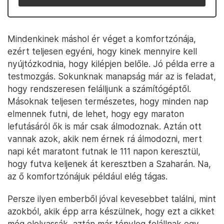
Mindenkinek máshol ér véget a komfortzónája,
ezért teljesen egyéni, hogy kinek mennyire kell
nyújtózkodnia, hogy kilépjen belőle. Jó példa erre a
testmozgás. Sokunknak manapság már az is feladat,
hogy rendszeresen felálljunk a számítógéptől.
Másoknak teljesen természetes, hogy minden nap
elmennek futni, de lehet, hogy egy maraton
lefutásáról ők is már csak álmodoznak. Aztán ott
vannak azok, akik nem érnek rá álmodozni, mert
napi két maratont futnak le 111 napon keresztül,
hogy futva keljenek át keresztben a Szaharán. Na,
az ő komfortzónájuk például elég tágas.
Persze ilyen emberből jóval kevesebbet találni, mint
azokból, akik épp arra készülnek, hogy ezt a cikket
még elolvassák, aztán már tényleg felállnak egy