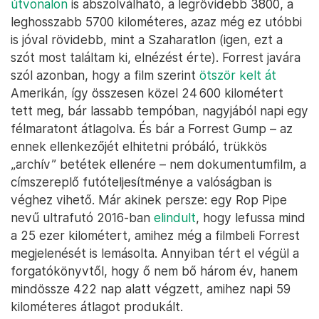
útvonalon
is abszolválható, a legrövidebb 3800, a
leghosszabb 5700 kilométeres, azaz még ez utóbbi
is jóval rövidebb, mint a Szaharatlon (igen, ezt a
szót most találtam ki, elnézést érte). Forrest javára
szól azonban, hogy a film szerint
ötször kelt át
Amerikán, így összesen közel 24 600 kilométert
tett meg, bár lassabb tempóban, nagyjából napi egy
félmaratont átlagolva. És bár a Forrest Gump – az
ennek ellenkezőjét elhitetni próbáló, trükkös
„archív” betétek ellenére – nem dokumentumfilm, a
címszereplő futóteljesítménye a valóságban is
véghez vihető. Már akinek persze: egy Rop Pipe
nevű ultrafutó 2016-ban
elindult
, hogy lefussa mind
a 25 ezer kilométert, amihez még a filmbeli Forrest
megjelenését is lemásolta. Annyiban tért el végül a
forgatókönyvtől, hogy ő nem bő három év, hanem
mindössze 422 nap alatt végzett, amihez napi 59
kilométeres átlagot produkált.