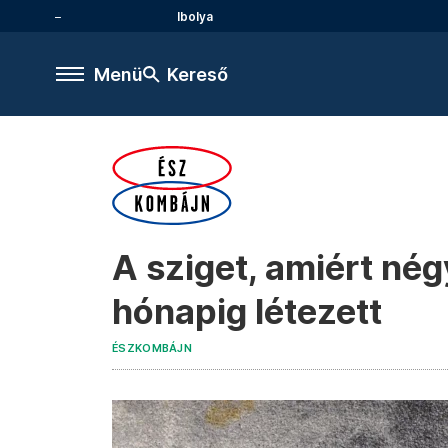
Ibolya
Menü
Kereső
A sziget, amiért né
hónapig létezett
ÉSZKOMBÁJN