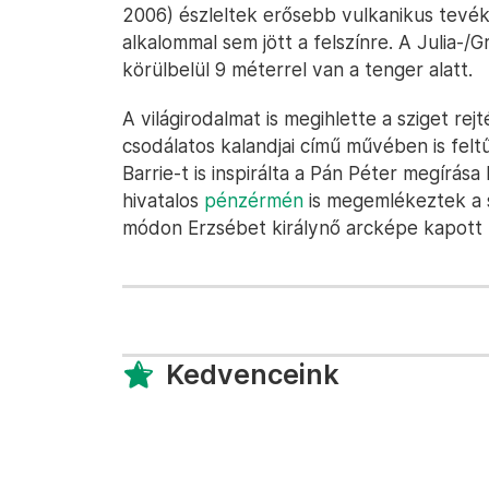
2006) észleltek erősebb vulkanikus tevék
alkalommal sem jött a felszínre. A Julia-/
körülbelül 9 méterrel van a tenger alatt.
A világirodalmat is megihlette a sziget rej
csodálatos kalandjai című művében is fel
Barrie-t is inspirálta a Pán Péter megírá
hivatalos
pénzérmén
is megemlékeztek a s
módon Erzsébet királynő arcképe kapott 
Kedvenceink