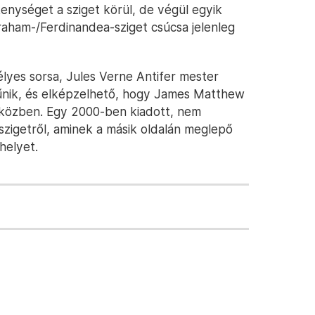
enységet a sziget körül, de végül egyik
Graham-/Ferdinandea-sziget csúcsa jelenleg
télyes sorsa, Jules Verne Antifer mester
tűnik, és elképzelhető, hogy James Matthew
sa közben. Egy 2000-ben kiadott, nem
zigetről, aminek a másik oldalán meglepő
helyet.