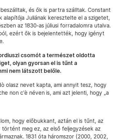
beszálltak, és ők is partra szálltak. Constant
 alapítója Juliának keresztelte el a szigetet,
észben az 1830-as júliusi forradalomra utalva.
ól, ezért ők is bejelentették, hogy igényt
e.
 gordiuszi csomót a természet oldotta
get, olyan gyorsan el is tűnt a
mi nem látszott belőle.
dò olasz nevet kapta, ami annyit tesz, hogy
 che non c'è néven is, ami azt jelenti, hogy „a
lom, hogy előbukkant, aztán el is tűnt, az
 történt meg ez, az első feljegyzések az
származnak. 1831 óta háromszor (2000, 2002,