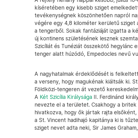
kíséretében egy kisebb sziget emelkedett 
tevékenységnek köszönhetően napról na
végére egy 4,8 kilométer kerületű sziget 
a tengerből. Sokak fantáziáját izgatta a 
új kontinens születésének lesznek szemtan
Szicíliát és Tunéziát összekötő hegylánc 
tenger alatt húzódó, Empedocles nevű vul
A nagyhatalmak érdeklődését is felkeltett
a verseny, hogy magukénak kiáltsák ki. Str
Földközi-tengeren át vezető kereskedelmi
A
Két Szicília Királysága
II. Ferdinánd kirá
nevezte el a területet. Csakhogy a britek
hivatkozva, hogy ők jártak rajta elsőkén
a St. Vincent hadihajó kapitánya ki is tűzt
sziget nevet adta neki, Sir James Graham, 