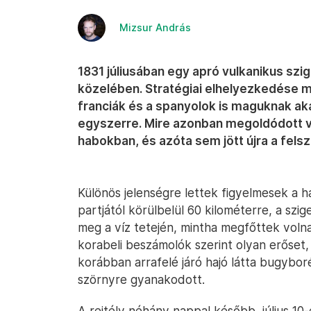
Mizsur András
1831 júliusában egy apró vulkanikus szig
közelében. Stratégiai elhelyezkedése miat
franciák és a spanyolok is maguknak aka
egyszerre. Mire azonban megoldódott voln
habokban, és azóta sem jött újra a felsz
Különös jelenségre lettek figyelmesek a ha
partjától körülbelül 60 kilométerre, a szig
meg a víz tetején, mintha megfőttek voln
korabeli beszámolók szerint olyan erőset
korábban arrafelé járó hajó látta bugyborék
szörnyre gyanakodott.
A rejtély néhány nappal később, július 1