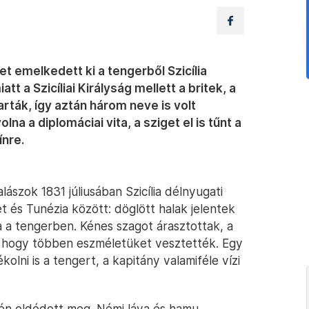
et emelkedett ki a tengerből Szicília
t a Szicíliai Királyság mellett a britek, a
rták, így aztán három neve is volt
a a diplomáciai vita, a sziget el is tűnt a
ínre.
lászok 1831 júliusában Szicília délnyugati
et és Tunézia között: döglött halak jelentek
a a tengerben. Kénes szagot árasztottak, a
, hogy többen eszméletüket vesztették. Egy
olni is a tengert, a kapitány valamiféle vízi
0-én oldódott meg. Némi láva és hamu