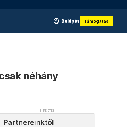
Belépés
Támogatás
g csak néhány
Partnereinktől