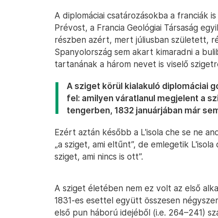
A diplomáciai csatározásokba a franciák is 
Prévost, a Francia Geológiai Társaság egyik
részben azért, mert júliusban született, r
Spanyolország sem akart kimaradni a bulib
tartanának a három nevet is viselő szigetr
A sziget körül kialakuló diplomáciai
fel: amilyen váratlanul megjelent a szi
tengerben, 1832 januárjában már sem
Ezért aztán később a L'isola che se ne an
„a sziget, ami eltűnt”, de emlegetik L'isola
sziget, ami nincs is ott”.
A sziget életében nem ez volt az első alka
1831-es esettel együtt összesen négyszer
első pun háború idejéből (i.e. 264–241) 