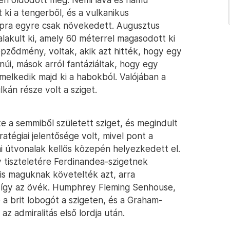
ki a tengerből, és a vulkanikus
pra egyre csak növekedett. Augusztus
alakult ki, amely 60 méterrel magasodott ki
képződmény, voltak, akik azt hitték, hogy egy
úi, mások arról fantáziáltak, hogy egy
emelkedik majd ki a habokból. Valójában a
kán része volt a sziget.
e a semmiből született sziget, és megindult
atégiai jelentősége volt, mivel pont a
 útvonalak kellős közepén helyezkedett el.
ly tiszteletére Ferdinandea-szigetnek
 is maguknak követelték azt, arra
t, így az övék. Humphrey Fleming Senhouse,
e a brit lobogót a szigeten, és a Graham-
az admiralitás első lordja után.