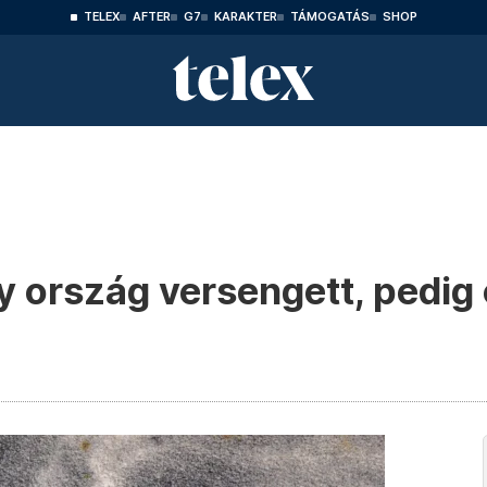
TELEX
AFTER
G7
KARAKTER
TÁMOGATÁS
SHOP
gy ország versengett, pedi