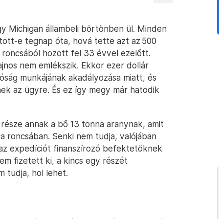
 Michigan állambeli börtönben ül. Minden
ott-e tegnap óta, hová tette azt az 500
 roncsából hozott fel 33 évvel ezelőtt.
jnos nem emlékszik. Ekkor ezer dollár
tóság munkájának akadályozása miatt, és
ek az ügyre. És ez így megy már hatodik
része annak a bő 13 tonna aranynak, amit
a roncsában. Senki nem tudja, valójában
, az expedíciót finanszírozó befektetőknek
em fizetett ki, a kincs egy részét
 tudja, hol lehet.