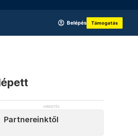
Belépés
Támogatás
lépett
Partnereinktől