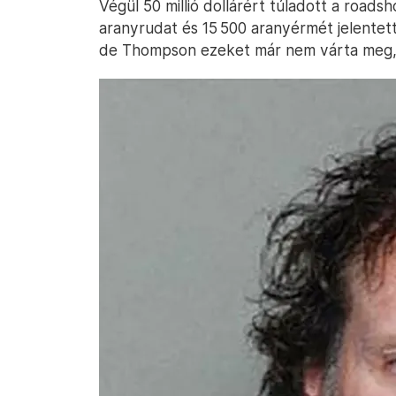
Végül 50 millió dollárért túladott a roa
aranyrudat és 15 500 aranyérmét jelentet
de Thompson ezeket már nem várta meg, 