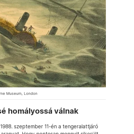
itime Museum, London
sé homályossá válnak
 1988. szeptember 11-én a tengeralattjáró
ó aranyat. Hogy pontosan mennyit sikerült