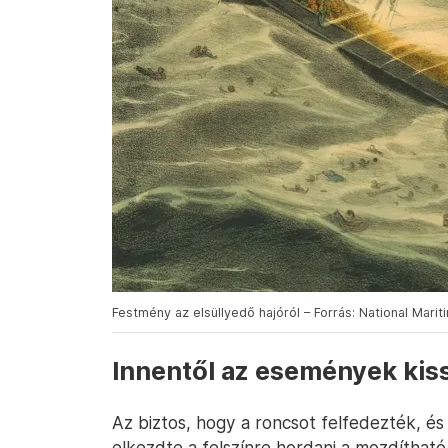
Festmény az elsüllyedő hajóról – Forrás: National Mar
Innentől az események kis
Az biztos, hogy a roncsot felfedezték, és
elkezdte a felszínre hordani a mozdíthat