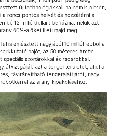
esztett új technológiákkal, ha nem is olcsón,
a roncs pontos helyét és hozzáférni a
n bő 12 millió dollárt behúznia, nekik azt
arany 60%-a őket illeti majd meg.
fel is emésztett nagyjából 10 milliót ebből a
arkkutató hajót, az 50 méteres Arctic
lt speciális szonárokkal és radarokkal.
átvizsgálják azt a tengerterületet, ahol a
res, távirányítható tengeralattjárót, nagy
robotkarral az arany kipakolásához.