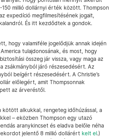
-150 millió dollárnyi érték között. Thompson
az expedíció megfilmesítésének jogait,
kalandról. És itt kezdődtek a gondok.
tt, hogy valamiféle jogelődjük annak idején
l America tulajdonosának, és most, hogy
biztosítási összeg jár vissza, vagy maga az
 a zsákmányból járó részesedésért. Az
yból beígért részesedésért. A Christie’s
 dollár előlegért, amit Thompsonnak
pett az árveréstől.
kötött alkukkal, rengeteg időhúzással, a
etekkel – eközben Thompson egy utazó
egendás aranykincset és eladva belőle néha
ekordot jelentő 8 millió dollárért
kelt el
.)