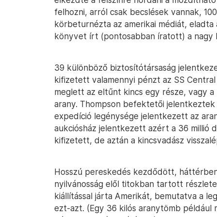
felhozni, arról csak becslések vannak, 100
körbeturnézta az amerikai médiát, eladta 
könyvet írt (pontosabban íratott) a nagy 
39 különböző biztosítótársaság jelentkeze
kifizetett valamennyi pénzt az SS Centra
meglett az eltűnt kincs egy része, vagy a 
arany. Thompson befektetői jelentkeztek
expedíció legénysége jelentkezett az aran
aukciósház jelentkezett azért a 36 millió
kifizetett, de aztán a kincsvadász visszalé
Hosszú pereskedés kezdődött, háttérben 
nyilvánosság elől titokban tartott részl
kiállítással járta Amerikát, bemutatva a l
ezt-azt. (Egy 36 kilós aranytömb például r