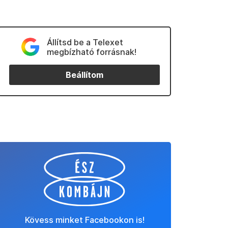
Állítsd be a Telexet
megbízható forrásnak!
Beállítom
Kövess minket Facebookon is!