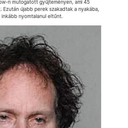
dshow-n mutogatott gyűjteményen, ami 45
t. Ezután újabb perek szakadtak a nyakába,
inkább nyomtalanul eltűnt.