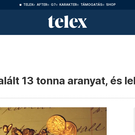
TELEX
AFTER
G7
KARAKTER
TÁMOGATÁS
SHOP
lált 13 tonna aranyat, és le