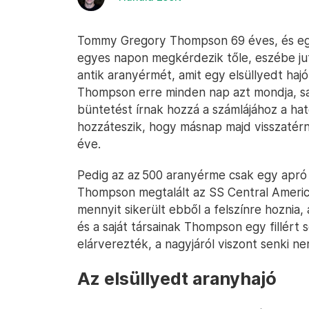
Tommy Gregory Thompson 69 éves, és egy
egyes napon megkérdezik tőle, eszébe jut
antik aranyérmét, amit egy elsüllyedt hajó
Thompson erre minden nap azt mondja, sa
büntetést írnak hozzá a számlájához a ha
hozzáteszik, hogy másnap majd visszatérn
éve.
Pedig az az 500 aranyérme csak egy apró 
Thompson megtalált az SS Central Americ
mennyit sikerült ebből a felszínre hoznia
és a saját társainak Thompson egy fillért s
elárverezték, a nagyjáról viszont senki nem
Az elsüllyedt aranyhajó