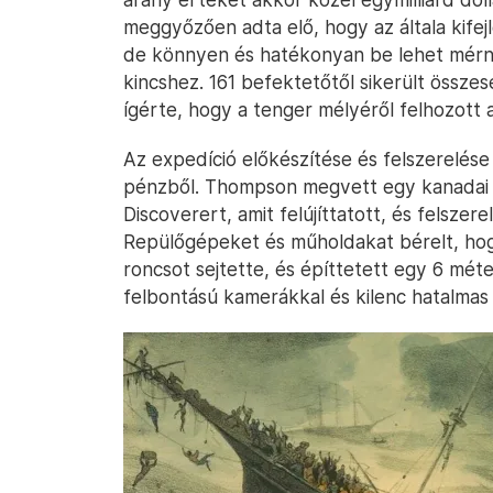
meggyőzően adta elő, hogy az általa kifejl
de könnyen és hatékonyan be lehet mérni 
kincshez. 161 befektetőtől sikerült összese
ígérte, hogy a tenger mélyéről felhozott 
Az expedíció előkészítése és felszerelése 
pénzből. Thompson megvett egy kanadai s
Discoverert, amit felújíttatott, és felszere
Repülőgépeket és műholdakat bérelt, hogy 
roncsot sejtette, és építtetett egy 6 méte
felbontású kamerákkal és kilenc hatalmas 