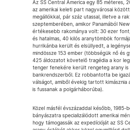
Az SS Central America egy 85 méteres, 2
az amerikai keleti part nagyvárosai közöt
megállókkal, pár száz utassal, illetve a r
szeptemberében, amikor Panamából New Yo
értékesebb rakománya volt: 30 ezer font
és hatalmas, 40 kilós aranytömbök formájá
hurrikánba került és elsüllyedt, a legény
mindössze 153 ember (többségük nő és 
425 áldozatot követelő tragédia a kor leg
tenger fenekére került rengeteg arany is
bankrendszerből. Ez robbantotta be igaz
válságot, amiből évekig tartott kimásznia 
is fussanak a polgárháborúba).
Közel másfél évszázaddal később, 1985-
bányászatra specializálódott amerikai mér
hogy támogassák az expedícióját az SS Ce
arany értékét akkor közel egymilliárd do