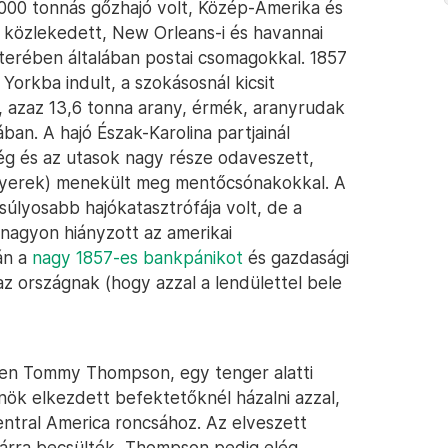
000 tonnás gőzhajó volt, Közép-Amerika és
t közlekedett, New Orleans-i és havannai
akterében általában postai csomagokkal. 1857
rkba indult, a szokásosnál kicsit
, azaz 13,6 tonna arany, érmék, aranyrudak
ban. A hajó Észak-Karolina partjainál
ség és az utasok nagy része odaveszett,
gyerek) menekült meg mentőcsónakokkal. A
súlyosabb hajókatasztrófája volt, de a
 nagyon hiányzott az amerikai
án a
nagy 1857-es bankpánikot
és gazdasági
az országnak (hogy azzal a lendülettel bele
ben Tommy Thompson, egy tenger alatti
nök elkezdett befektetőknél házalni azzal,
ntral America roncsához. Az elveszett
llárra becsülték, Thompson pedig elég