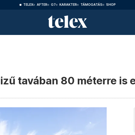
TELEX
AFTER
G7
KARAKTER
TÁMOGATÁS
SHOP
vizű tavában 80 méterre is e