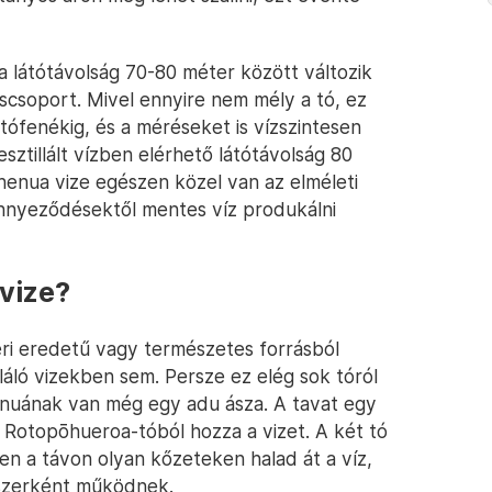
y a látótávolság 70-80 méter között változik
csoport. Mivel ennyire nem mély a tó, ez
a tófenékig, és a méréseket is vízszintesen
sztillált vízben elérhető látótávolság 80
henua vize egészen közel van az elméleti
ennyeződésektől mentes víz produkálni
 vize?
ri eredetű vagy természetes forrásból
áló vizekben sem. Persze ez elég sok tóról
nuának van még egy adu ásza. A tavat egy
os Rotopōhueroa-tóból hozza a vizet. A két tó
en a távon olyan kőzeteken halad át a víz,
szerként működnek.