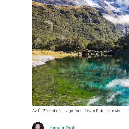
Az Új-Zéland déli szigetén található Rotomairewhenua t
Hanula Zsolt