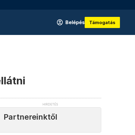
Belépés
Támogatás
llátni
Partnereinktől