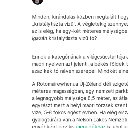
Minden, kirándulás közben megtalált hegyi
„kristálytiszta vizű”. A végletekig szenn
az is elég, ha egy-két méteres mélységbe l
igazán
kristálytiszta vizű tó?
Ennek a kategóriának a világcsúcstartója
maori nyelven azt jelenti, a békés földe
azaz kék tó néven szerepel. Mindkét eln
A Rotomairewhenua Új-Zéland déli szigeté
méteres magasságban, egy nemzeti parkba
a legnagyobb mélysége 8,5 méter, az átla
egyrészt mert a helyi maori törzsek szent
vize, 5-8 fokos egész évben. Ha elég elszá
gyalogtúrára van a Nelson Lakes Nemzeti
egyébként egy kis
menedékház
is, ahol j