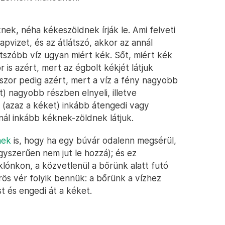
éknek, néha kékeszöldnek írják le. Ami felveti
pvizet, és az átlátszó, akkor az annál
látszóbb víz ugyan miért kék. Sőt, miért kék
r is azért, mert az égbolt kékjét látjuk
dszor pedig azért, mert a víz a fény nagyobb
) nagyobb részben elnyeli, illetve
t (azaz a kéket) inkább átengedi vagy
nnál inkább kéknek-zöldnek látjuk.
nek
is, hogy ha egy búvár odalenn megsérül,
egyszerűen nem jut le hozzá); és ez
uklónkon, a közvetlenül a bőrünk alatt futó
ös vér folyik bennük: a bőrünk a vízhez
t és engedi át a kéket.