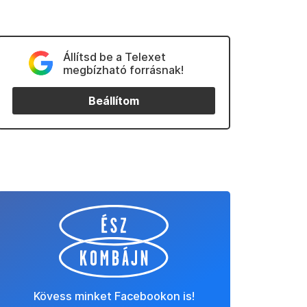
Állítsd be a Telexet
megbízható forrásnak!
Beállítom
Kövess minket Facebookon is!