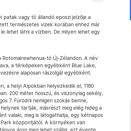
 patak vagy tó állandó eposzi jelzője a
yezett természetes vizek korában ehhez már
e lehet látni a vízben. De milyen lehet egy
 a Rotomairewhenua-tó Új-Zélandon. A név
k tava, a térképeken egyébként Blue Lake,
evezésre alaposan rászolgál egyébként.
n, a helyi Alpokban helyezkedik el, 1180
n. 200 méter hosszú, és viszonylag sekély,
gos 7. Fürödni nemigen szokás benne,
 helynek tartják, másrészt meg elég hideg a
nt valaki, meg is látogathatja, egy kétnapos
 Park központjától. A környéken van
utányos áron meg lehet szállni, ezt évente