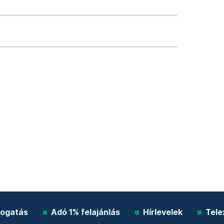
ogatás
Adó 1% felajánlás
Hírlevelek
Tele