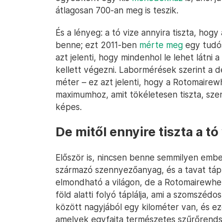
átlagosan 700-an meg is teszik.
És a lényeg: a tó vize annyira tiszta, hog
benne; ezt 2011-ben
mérte meg
egy tudós
azt jelenti, hogy mindenhol le lehet látni 
kellett végezni. Labormérések szerint a de
méter – ez azt jelenti, hogy a Rotomairew
maximumhoz, amit tökéletesen tiszta, sz
képes.
De mitől ennyire tiszta a tó
Először is, nincsen benne semmilyen embe
származó szennyezőanyag, és a tavat tápl
elmondható a világon, de a Rotomairewhe
föld alatti folyó táplálja, ami a szomszéd
között nagyjából egy kilométer van, és ez
amelyek egyfajta természetes szűrőrend