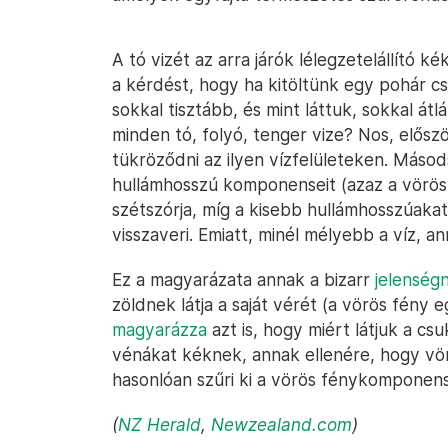
A tó vizét az arra járók lélegzetelállító k
a kérdést, hogy ha kitöltünk egy pohár csa
sokkal tisztább, és mint láttuk, sokkal át
minden tó, folyó, tenger vize? Nos, előszö
tükröződni az ilyen vízfelületeken. Máso
hullámhosszú komponenseit (azaz a vöröst
szétszórja, míg a kisebb hullámhosszúaka
visszaveri. Emiatt, minél mélyebb a víz, a
Ez a magyarázata annak a bizarr
jelenség
zöldnek látja a saját vérét (a vörös fény 
magyarázza
azt is, hogy miért látjuk a cs
vénákat kéknek, annak ellenére, hogy vör
hasonlóan szűri ki a vörös fénykomponens
(
NZ Herald
,
Newzealand.com
)