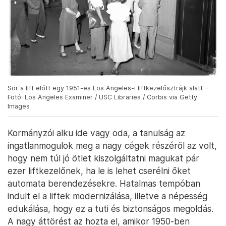
Sor a lift előtt egy 1951-es Los Angeles-i liftkezelősztrájk alatt –
Fotó: Los Angeles Examiner / USC Libraries / Corbis via Getty
Images
Kormányzói alku ide vagy oda, a tanulság az
ingatlanmogulok meg a nagy cégek részéről az volt,
hogy nem túl jó ötlet kiszolgáltatni magukat pár
ezer liftkezelőnek, ha le is lehet cserélni őket
automata berendezésekre. Hatalmas tempóban
indult el a liftek modernizálása, illetve a népesség
edukálása, hogy ez a tuti és biztonságos megoldás.
A nagy áttörést az hozta el, amikor 1950-ben