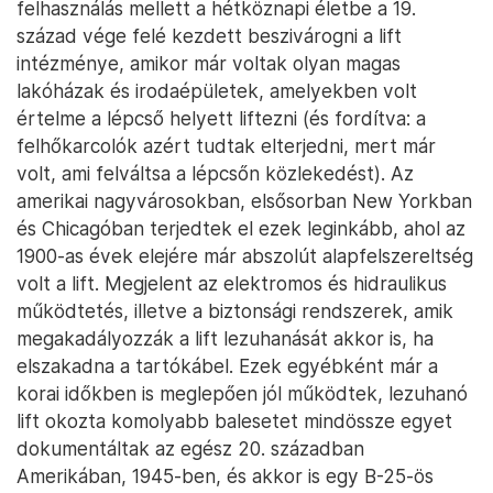
felhasználás mellett a hétköznapi életbe a 19.
század vége felé kezdett beszivárogni a lift
intézménye, amikor már voltak olyan magas
lakóházak és irodaépületek, amelyekben volt
értelme a lépcső helyett liftezni (és fordítva: a
felhőkarcolók azért tudtak elterjedni, mert már
volt, ami felváltsa a lépcsőn közlekedést). Az
amerikai nagyvárosokban, elsősorban New Yorkban
és Chicagóban terjedtek el ezek leginkább, ahol az
1900-as évek elejére már abszolút alapfelszereltség
volt a lift. Megjelent az elektromos és hidraulikus
működtetés, illetve a biztonsági rendszerek, amik
megakadályozzák a lift lezuhanását akkor is, ha
elszakadna a tartókábel. Ezek egyébként már a
korai időkben is meglepően jól működtek, lezuhanó
lift okozta komolyabb balesetet mindössze egyet
dokumentáltak az egész 20. században
Amerikában, 1945-ben, és akkor is egy B-25-ös