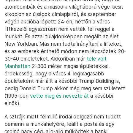
atombombák és a második világháború vége kicsit
kikopjon az újságok címlapjairól, és szeptember
végén akcióba lépett: 24-én, hétfőn a város
liftkezelői egyszerűen nem vették fel reggel a
munkát. És azzal tulajdonképpen megállt az élet
New Yorkban. Más nem tudta irányítani a lifteket,
és az emberek érthető módon nem lépcsőztek 20-
30-40 emeleteket. Akkoriban már
tele volt
Manhattan
2-300 méter magas épületekkel,
érdekesség, hogy a város 4. legmagasabb
épületeként már állt a későbbi Trump Building is,
pedig Donald Trump akkor még meg sem született
(1995-ben
vette meg és nevezte át
a későbbi
elnök).
A sztrájk miatt félmillió irodai dolgozó nem tudott
bemenni a munkahelyére, leállt a posta és egy
csomó nagy cég, alig-alig működtek a banki