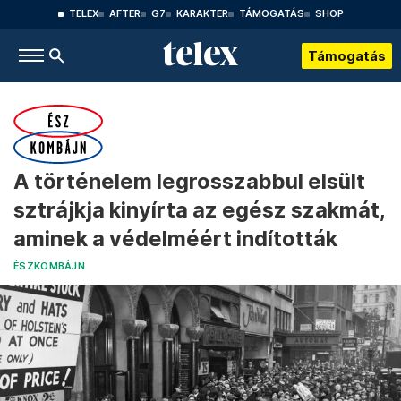
TELEX
AFTER
G7
KARAKTER
TÁMOGATÁS
SHOP
Támogatás
A történelem legrosszabbul elsült
sztrájkja kinyírta az egész szakmát,
aminek a védelméért indították
ÉSZKOMBÁJN