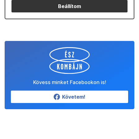
Beállítom
Kövess minket Facebookon is!
Követem!