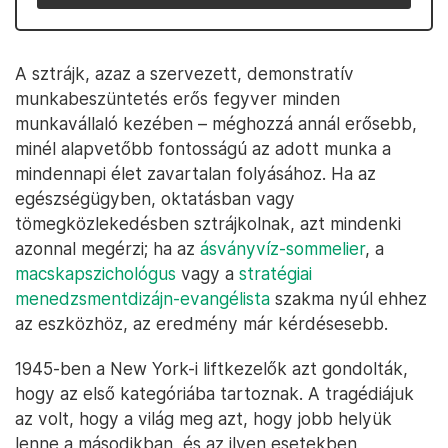
A sztrájk, azaz a szervezett, demonstratív
munkabeszüntetés erős fegyver minden
munkavállaló kezében – méghozzá annál erősebb,
minél alapvetőbb fontosságú az adott munka a
mindennapi élet zavartalan folyásához. Ha az
egészségügyben, oktatásban vagy
tömegközlekedésben sztrájkolnak, azt mindenki
azonnal megérzi; ha az
ásványvíz-sommelier
, a
macskapszichológus
vagy a
stratégiai
menedzsmentdizájn-evangélista
szakma nyúl ehhez
az eszközhöz, az eredmény már kérdésesebb.
1945-ben a New York-i liftkezelők azt gondolták,
hogy az első kategóriába tartoznak. A tragédiájuk
az volt, hogy a világ meg azt, hogy jobb helyük
lenne a másodikban, és az ilyen esetekben