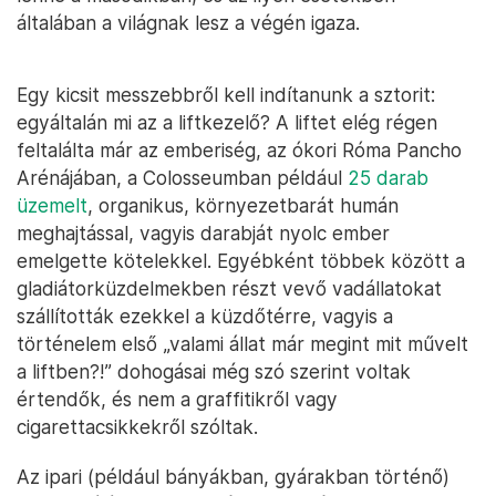
általában a világnak lesz a végén igaza.
Egy kicsit messzebbről kell indítanunk a sztorit:
egyáltalán mi az a liftkezelő? A liftet elég régen
feltalálta már az emberiség, az ókori Róma Pancho
Arénájában, a Colosseumban például
25 darab
üzemelt
, organikus, környezetbarát humán
meghajtással, vagyis darabját nyolc ember
emelgette kötelekkel. Egyébként többek között a
gladiátorküzdelmekben részt vevő vadállatokat
szállították ezekkel a küzdőtérre, vagyis a
történelem első „valami állat már megint mit művelt
a liftben?!” dohogásai még szó szerint voltak
értendők, és nem a graffitikről vagy
cigarettacsikkekről szóltak.
Az ipari (például bányákban, gyárakban történő)