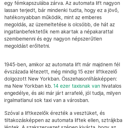
egy fémkapszulába zárva. Az automata lift nagyon
lassan terjedt, bár mindenki tudta, hogy ez a jövő,
hatékonyabban működik, mint az emberes
megoldás, az üzemeltetése is olcsóbb, de hát az
ingatlanbefektetők nem akartak a népakarattal
szembemenni és egy nagyon népszerűtlen
megoldást erőltetni.
1945-ben, amikor az automata lift már majdnem fél
évszázada létezett, még mindig 15 ezer liftkezelő
dolgozott New Yorkban. Összehasonlításképpen:
ma New Yorkban kb.
14 ezer taxisnak van
hivatalos
engedélye, és aki már járt arrafelé, jól tudja, milyen
irgalmatlanul sok taxi van a városban.
Szóval a liftkezelők érezték a vesztüket, és
tiltakozásképpen az automata liftek ellen, sztrájkba
léptek. A szakszervezet szépen kivárta, hogy az