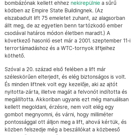
bombázónak kellett ehhez
nekirepülnie
a sűrű
ködben az Empire State Buildingnek. (Az
elszabadult lift 75 emeletet zuhant, az alagsorban
állt meg, de az egyetlen benn tartózkodó ember
csodával határos módon életben maradt.) A
következő hasonló eset már a 2001. szeptember 11-i
terrortámadáshoz és a WTC-tornyok liftjeihez
köthető.
Szóval a 20. század első felében a lift már
széleskörűen elterjedt, és elég biztonságos is volt.
És minden liftnek volt egy kezelője, aki az ajtót
nyitotta-zárta, illetve magát a felvonót indította és
megállította. Akkoriban ugyanis ezt még manuálisan
kellett megoldani, érzésre, nem volt elég egy
gombot megnyomni, és várni, hogy milliméter
pontossággal ott álljon meg a lift, ahová kértük, és
közben felszedje még a beszállókat a közbeeső