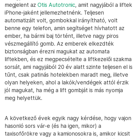
megjelent az
Otis Autotronic
, amit nagyjából a liftek
iPhone-jaként jellemezhetnénk. Teljesen
automatizált volt, gombokkal irányítható, volt
benne egy telefon, amin segítséget hívhatott az
ember, ha bármi baj történt, illetve nagy piros
vészmegállító gomb. Az emberek elkezdték
biztonságban érezni magukat az automata
liftekben, és ez megpecsételte a liftkezelői szakma
sorsát, ami nagyjából 20 év alatt szinte teljesen el is
tűnt, csak patinás hotelekben maradt meg, illetve
olyan helyeken, ahol a lakók/vendégek attól érzik
jól magukat, ha még a lift gombját is más nyomja
meg helyettük.
A következő évek egyik nagy kérdése, hogy vajon
hasonló sors vár-e (és ha igen, mikor) a
taxisofőrökre vagy a kamionosokra is, amikor kicsit