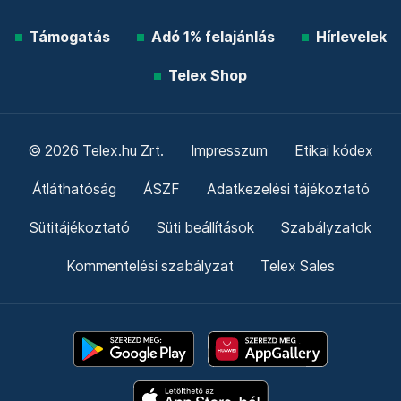
Támogatás
Adó 1% felajánlás
Hírlevelek
Telex Shop
© 2026 Telex.hu Zrt.
Impresszum
Etikai kódex
Átláthatóság
ÁSZF
Adatkezelési tájékoztató
Sütitájékoztató
Süti beállítások
Szabályzatok
Kommentelési szabályzat
Telex Sales