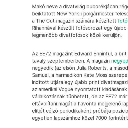
Makó neve a divatvilág buborékjában rég
beiktatott New York-i polgármester fele
a The Cut magazin számára készített
fotó
Rihannával készült fotósorozat egy újabb
legmenőbb divatfotósok közé kerüljön.
Az EE72 magazint Edward Enninful, a brit
tavaly szeptemberben. A magazin
negyed
negyedik (az elsőn Julia Roberts, a másod
Samuel, a harmadikon Kate Moss szerepelt
indított útjára egy újabb print divatmagaz
az amerikai Vogue nyomtatott kiadásának
vállalkozásnak tűnhetett, de az EE72 már a
eltávolítani magát a havonta megjelenő lap
elitjét célzó periodikaként próbálja pozíci
egyetlen lapszámhoz közel 7000 forintért 