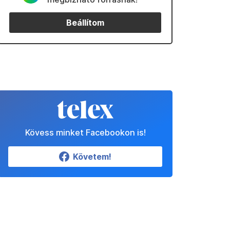
Beállítom
Kövess minket Facebookon is!
Követem!