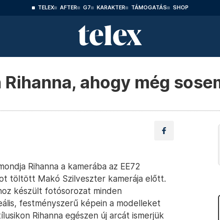
TELEX
AFTER
G7
KARAKTER
TÁMOGATÁS
SHOP
n Rihanna, ahogy még sosem
– mondja Rihanna a kamerába az EE72
ot töltött Makó Szilveszter kamerája előtt.
ához készült fotósorozat minden
eális, festményszerű képein a modelleket
usikon Rihanna egészen új arcát ismerjük