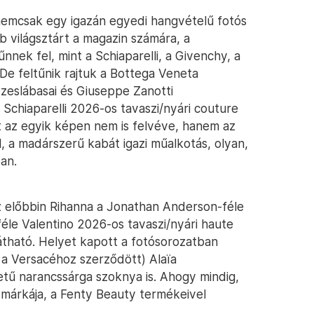
 nemcsak egy igazán egyedi hangvételű fotós
 világsztárt a magazin számára, a
nnek fel, mint a Schiaparelli, a Givenchy, a
De feltűnik rajtuk a Bottega Veneta
zeslábasai és Giuseppe Zanotti
 Schiaparelli 2026-os tavaszi/nyári couture
t az egyik képen nem is felvéve, hanem az
, a madárszerű kabát igazi műalkotás, olyan,
an.
az előbbin Rihanna a Jonathan Anderson-féle
éle Valentino 2026-os tavaszi/nyári haute
átható. Helyet kapott a fotósorozatban
n a Versacéhoz szerződött) Alaïa
etű narancssárga szoknya is. Ahogy mindig,
 márkája, a Fenty Beauty termékeivel