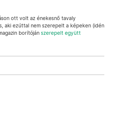
áson ott volt az énekesnő tavaly
is, aki ezúttal nem szerepelt a képeken (idén
 magazin borítóján
szerepelt együtt