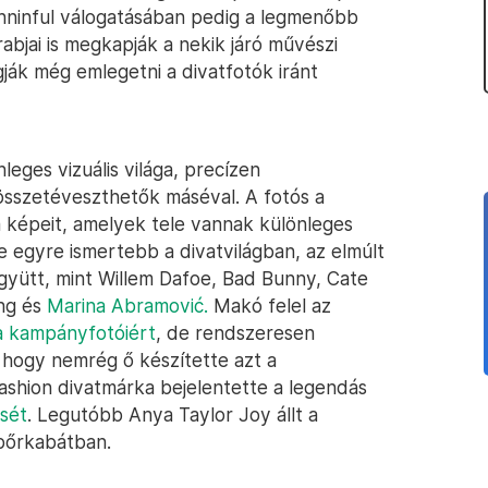
nninful válogatásában pedig a legmenőbb
rabjai is megkapják a nekik járó művészi
ák még emlegetni a divatfotók iránt
eges vizuális világa, precízen
összetéveszthetők máséval. A fotós a
 képeit, amelyek tele vannak különleges
e egyre ismertebb a divatvilágban, az elmúlt
gyütt, mint Willem Dafoe, Bad Bunny, Cate
ing és
Marina Abramović
.
Makó felel az
a kampányfotóiért
, de rendszeresen
, hogy nemrég ő készítette azt a
fashion divatmárka bejelentette a legendás
ését
. Legutóbb Anya Taylor Joy állt a
őrkabátban.