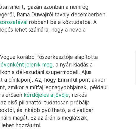
óta ismert, igazán azonban a nemrég
ségéről, Rama Duwajiról tavaly decemberben
sorozatával
robbant be a köztudatba. A
 lépés lehet számára, hogy a neve a
 Vogue korábbi főszerkesztője alapította
évenként jelenik meg
, a nyári kiadás a
ikon a dél-szudáni szupermodell, Ajus
 a címlapon). Az, hogy Enninful pont akkor
int, amikor a műfaj legnagyobbjainak, például
 is erősen
kérdőjeles a jövője
, rizikós
z első pillanattól tudatosan próbálja
októl, és inkább gyűjthető, a divatipar
onálni magát. Ez az árán is meglátszik,
lehet hozzájutni.