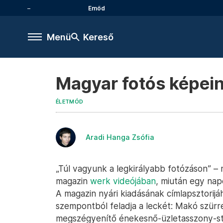
Emőd
Menü
Kereső
Magyar fotós képei
ÉLETMÓD
Aradi Hanga Zsófia
„Túl vagyunk a legkirályabb fotózáson” 
magazin
werk videójában
, miután egy nap
A magazin nyári kiadásának címlapsztorij
szempontból feladja a leckét: Makó szürr
megszégyenítő énekesnő-üzletasszony-stíl