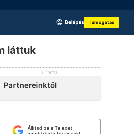
Belépés
Támogatás
 láttuk
Partnereinktől
Állítsd be a Telexet
megbízható forrásnak!