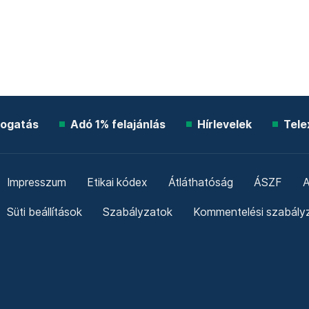
ogatás
Adó 1% felajánlás
Hírlevelek
Tele
Impresszum
Etikai kódex
Átláthatóság
ÁSZF
A
Süti beállítások
Szabályzatok
Kommentelési szabály