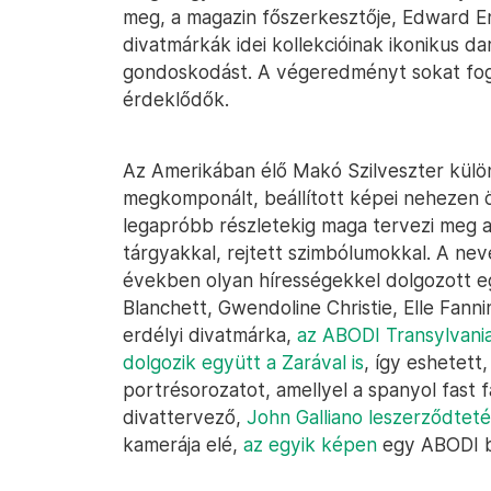
meg, a magazin főszerkesztője, Edward E
divatmárkák idei kollekcióinak ikonikus da
gondoskodást. A végeredményt sokat fogj
érdeklődők.
Az Amerikában élő Makó Szilveszter különl
megkomponált, beállított képei nehezen 
legapróbb részletekig maga tervezi meg a
tárgyakkal, rejtett szimbólumokkal. A nev
években olyan hírességekkel dolgozott e
Blanchett, Gwendoline Christie, Elle Fann
erdélyi divatmárka,
az ABODI Transylvani
dolgozik együtt a Zarával is
, így eshetett
portrésorozatot, amellyel a spanyol fast 
divattervező,
John Galliano leszerződtet
kamerája elé,
az egyik képen
egy ABODI b