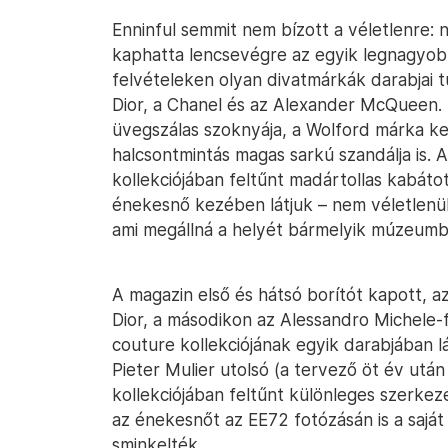
Enninful semmit nem bízott a véletlenre:
kaphatta lencsevégre az egyik legnagyobb
felvételeken olyan divatmárkák darabjai tű
Dior, a Chanel és az Alexander McQueen. 
üvegszálas szoknyája, a Wolford márka ke
halcsontmintás magas sarkú szandálja is. A
kollekciójában feltűnt madártollas kabáto
énekesnő kezében látjuk – nem véletlenül
ami megállná a helyét bármelyik múzeumb
A magazin első és hátsó borítót kapott, 
Dior, a másodikon az Alessandro Michele-f
couture kollekciójának egyik darabjában l
Pieter Mulier utolsó (a tervező öt év utá
kollekciójában feltűnt különleges szerkez
az énekesnőt az EE72 fotózásán is a saját
sminkelték.