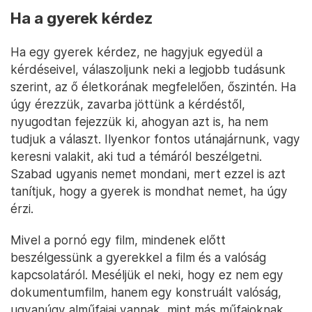
Ha a gyerek kérdez
Ha egy gyerek kérdez, ne hagyjuk egyedül a
kérdéseivel, válaszoljunk neki a legjobb tudásunk
szerint, az ő életkorának megfelelően, őszintén. Ha
úgy érezzük, zavarba jöttünk a kérdéstől,
nyugodtan fejezzük ki, ahogyan azt is, ha nem
tudjuk a választ. Ilyenkor fontos utánajárnunk, vagy
keresni valakit, aki tud a témáról beszélgetni.
Szabad ugyanis nemet mondani, mert ezzel is azt
tanítjuk, hogy a gyerek is mondhat nemet, ha úgy
érzi.
Mivel a pornó egy film, mindenek előtt
beszélgessünk a gyerekkel a film és a valóság
kapcsolatáról. Meséljük el neki, hogy ez nem egy
dokumentumfilm, hanem egy konstruált valóság,
ugyanúgy alműfajai vannak, mint más műfajoknak,