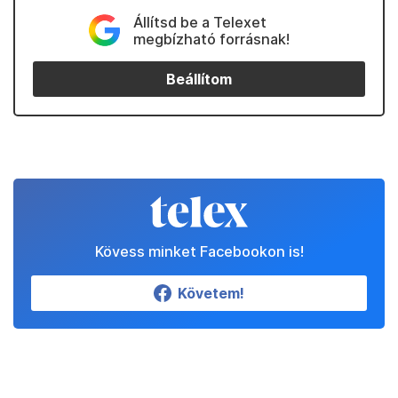
Állítsd be a Telexet
megbízható forrásnak!
Beállítom
Kövess minket Facebookon is!
Követem!