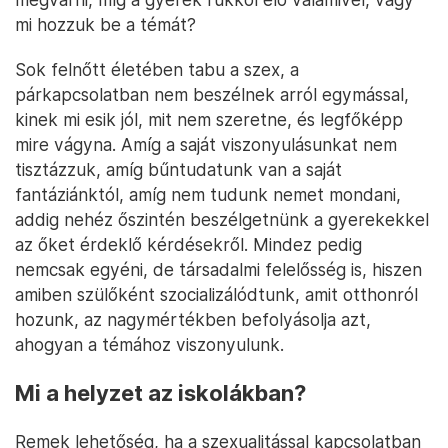
mi hozzuk be a témát?
Sok felnőtt életében tabu a szex, a
párkapcsolatban nem beszélnek arról egymással,
kinek mi esik jól, mit nem szeretne, és legfőképp
mire vágyna. Amíg a saját viszonyulásunkat nem
tisztázzuk, amíg bűntudatunk van a saját
fantáziánktól, amíg nem tudunk nemet mondani,
addig nehéz őszintén beszélgetnünk a gyerekekkel
az őket érdeklő kérdésekről. Mindez pedig
nemcsak egyéni, de társadalmi felelősség is, hiszen
amiben szülőként szocializálódtunk, amit otthonról
hozunk, az nagymértékben befolyásolja azt,
ahogyan a témához viszonyulunk.
Mi a helyzet az iskolákban?
Remek lehetőség, ha a szexualitással kapcsolatban