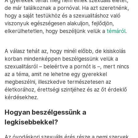
A gyerekek tehát még nem élnek szexuális életet,
de már találkoznak a pornóval. Ha azt szeretnénk,
hogy a saját testükhöz és a szexualitáshoz való
viszonyuk egészségesen alakuljon, fejlődjön,
elkerülhetetlen, hogy beszéljünk velük a
témáról
.
A válasz tehát az, hogy minél előbb, de kisiskolás
korban mindenképpen beszélgessünk velük a
szexualitásról – beleértve a pornót is –, mert nincs
az a téma, amit ne lehetne egy gyerekkel
megbeszélni, illeszkedve természetesen az
életkorához, érettségi szintjéhez és az őt érdeklő
kérdésekhez.
Hogyan beszélgessünk a
legkisebbekkel?
Az óvodáskori szexuális érés része a nemi szervek