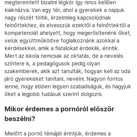
megteremtett bizalmi légkör így nincs kellően
kiaknázva. Van egy tér, ahol a gyerekek a napjuk
nagy részét töltik, érzelmileg kapcsolódnak
felnőttekhez, és elvesszük ezektől a felnőttektől a
kompetenciát ahelyett, hogy megerősítenénk őket,
velük együttműködve foglalkoznánk azokkal a
kérdésekkel, amik a fiatalokat érdeklik, érintik.
Mert az iskola nemcsak az oktatás, de a nevelés
színtere is, a pedagógusok pedig olyan
szakemberek, akik azt tanulták, hogyan kell az oda
járó gyerekeket tanítani, nevelni. Nagyon fontos
lenne, hogy ebben legyen szabadságuk, és hagyjuk
őket a legjobb tudásuk szerint dolgozni.
Mikor érdemes a pornóról először
beszélni?
Mielőtt a pornó témáját érintjük, érdemes a