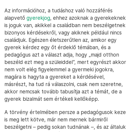
Az információhoz, a tudáshoz való hozzáférés
alapvető
gyerekjog
, ehhez azoknak a gyerekeknek
is joguk van, akikkel a családban nem beszélgetnek
bizonyos kérdésekről, vagy akiknek például nincs
családjuk. Egészen életszerűtlen az, amikor egy
gyerek kérdez egy őt érdeklő témában, és a
pedagógus azt a választ adja, hogy „majd otthon
beszéld ezt meg a szüleiddel”, mert egyrészt akkor
nem volt elég figyelemmel a gyermeki jogokra,
magára is hagyta a gyereket a kérdésével,
másrészt, ha tud rá válaszolni, csak nem szeretne,
akkor nemcsak tovább tabusítja azt a témát, de a
gyerek bizalmát sem értékeli kellőképp.
A törvény értelmében persze a pedagógusok keze
is meg lett kötve, már nem mernek bármiről
beszélgetni – pedig sokan tudnának –, és az általuk