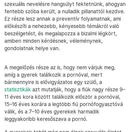
szexuális nevelésre hangsúlyt fektetnünk, ahogyan
fentebb szóba került, a nulladik pillanattól kezdve.
Ez része lesz annak a preventív folyamatnak, ami
előkészíti a nehezebb, kényesebb témákról való
beszélgetést, és megalapozza a bizalmi légkört,
amiben minden kérdésnek, véleménynek,
gondolatnak helye van.
A megelőzés része az is, hogy nem várjuk meg,
amíg a gyerek találkozik a pornóval, mert
bármennyire is elővigyázatos egy szülő, a
statisztikák
azt mutatják, hogy a fiúk nagy része 9–
11 éves kora között találkozik először a pornóval,
15–16 éves korára a legtöbb fiú pornófogyasztóvá
válik, és a 7–10 éves gyerekek harmadik
leggyakoribb keresőszava a pornó.