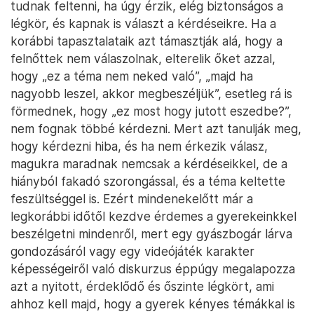
tudnak feltenni, ha úgy érzik, elég biztonságos a
légkör, és kapnak is választ a kérdéseikre. Ha a
korábbi tapasztalataik azt támasztják alá, hogy a
felnőttek nem válaszolnak, elterelik őket azzal,
hogy „ez a téma nem neked való”, „majd ha
nagyobb leszel, akkor megbeszéljük”, esetleg rá is
förmednek, hogy „ez most hogy jutott eszedbe?”,
nem fognak többé kérdezni. Mert azt tanulják meg,
hogy kérdezni hiba, és ha nem érkezik válasz,
magukra maradnak nemcsak a kérdéseikkel, de a
hiányból fakadó szorongással, és a téma keltette
feszültséggel is. Ezért mindenekelőtt már a
legkorábbi időtől kezdve érdemes a gyerekeinkkel
beszélgetni mindenről, mert egy gyászbogár lárva
gondozásáról vagy egy videójáték karakter
képességeiről való diskurzus éppúgy megalapozza
azt a nyitott, érdeklődő és őszinte légkört, ami
ahhoz kell majd, hogy a gyerek kényes témákkal is