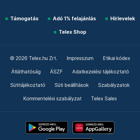
Támogatás
Adó 1% felajánlás
Hírlevelek
Telex Shop
© 2026 Telex.hu Zrt.
Impresszum
Etikai kódex
Átláthatóság
ÁSZF
Adatkezelési tájékoztató
Sütitájékoztató
Süti beállítások
Szabályzatok
Kommentelési szabályzat
Telex Sales