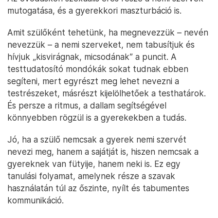
mutogatása, és a gyerekkori maszturbáció is.
Amit szülőként tehetünk, ha megnevezzük – nevén
nevezzük – a nemi szerveket, nem tabusítjuk és
hívjuk „kisvirágnak, micsodának” a puncit. A
testtudatosító mondókák sokat tudnak ebben
segíteni, mert egyrészt meg lehet nevezni a
testrészeket, másrészt kijelölhetőek a testhatárok.
És persze a ritmus, a dallam segítségével
könnyebben rögzül is a gyerekekben a tudás.
Jó, ha a szülő nemcsak a gyerek nemi szervét
nevezi meg, hanem a sajátját is, hiszen nemcsak a
gyereknek van fütyije, hanem neki is. Ez egy
tanulási folyamat, amelynek része a szavak
használatán túl az őszinte, nyílt és tabumentes
kommunikáció.