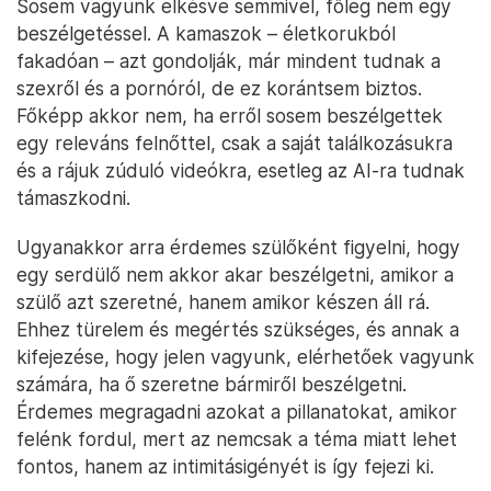
Sosem vagyunk elkésve semmivel, főleg nem egy
beszélgetéssel. A kamaszok – életkorukból
fakadóan – azt gondolják, már mindent tudnak a
szexről és a pornóról, de ez korántsem biztos.
Főképp akkor nem, ha erről sosem beszélgettek
egy releváns felnőttel, csak a saját találkozásukra
és a rájuk zúduló videókra, esetleg az AI-ra tudnak
támaszkodni.
Ugyanakkor arra érdemes szülőként figyelni, hogy
egy serdülő nem akkor akar beszélgetni, amikor a
szülő azt szeretné, hanem amikor készen áll rá.
Ehhez türelem és megértés szükséges, és annak a
kifejezése, hogy jelen vagyunk, elérhetőek vagyunk
számára, ha ő szeretne bármiről beszélgetni.
Érdemes megragadni azokat a pillanatokat, amikor
felénk fordul, mert az nemcsak a téma miatt lehet
fontos, hanem az intimitásigényét is így fejezi ki.