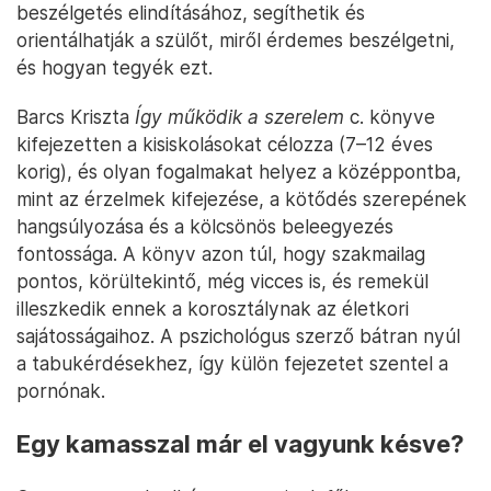
beszélgetés elindításához, segíthetik és
orientálhatják a szülőt, miről érdemes beszélgetni,
és hogyan tegyék ezt.
Barcs Kriszta
Így működik a szerelem
c. könyve
kifejezetten a kisiskolásokat célozza (7–12 éves
korig), és olyan fogalmakat helyez a középpontba,
mint az érzelmek kifejezése, a kötődés szerepének
hangsúlyozása és a kölcsönös beleegyezés
fontossága. A könyv azon túl, hogy szakmailag
pontos, körültekintő, még vicces is, és remekül
illeszkedik ennek a korosztálynak az életkori
sajátosságaihoz. A pszichológus szerző bátran nyúl
a tabukérdésekhez, így külön fejezetet szentel a
pornónak.
Egy kamasszal már el vagyunk késve?