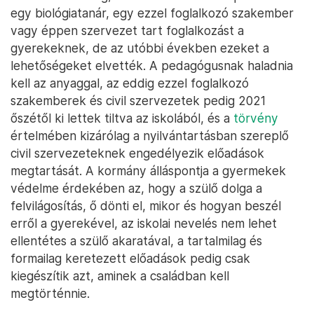
egy biológiatanár, egy ezzel foglalkozó szakember
vagy éppen szervezet tart foglalkozást a
gyerekeknek, de az utóbbi években ezeket a
lehetőségeket elvették. A pedagógusnak haladnia
kell az anyaggal, az eddig ezzel foglalkozó
szakemberek és civil szervezetek pedig 2021
őszétől ki lettek tiltva az iskolából, és a
törvény
értelmében kizárólag a nyilvántartásban szereplő
civil szervezeteknek engedélyezik előadások
megtartását. A kormány álláspontja a gyermekek
védelme érdekében az, hogy a szülő dolga a
felvilágosítás, ő dönti el, mikor és hogyan beszél
erről a gyerekével, az iskolai nevelés nem lehet
ellentétes a szülő akaratával, a tartalmilag és
formailag keretezett előadások pedig csak
kiegészítik azt, aminek a családban kell
megtörténnie.