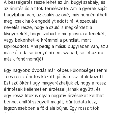
A beszélgetés része lehet az ún. bugyi szabály, és
az érintés és a titok természete. Ami a gyerek saját
bugyijában van, az csakis az övé, más nem érintheti
meg, csak ha ő engedélyt adott rá. A szexuális
nevelés része, hogy a szülő is megkérdezi a
kisgyerekét, hogy szabad-e megmosnia a fenekét,
vagy bekenheti-e krémmel a punciját, mert
kipirosodott. Ami pedig a másik bugyijában van, az a
másiké, oda se benyúlni nem szabad, se lehúzni a
másik fehérneműjét.
Egy nagyobb óvodás már képes különbséget tenni
jó és rossz érintés között, jó és rossz titok között.
Ezt szülőként úgy magyarázhatjuk el, hogy a rossz
érintések kellemetlen érzéssel járnak együtt, és
egy rossz titok is olyan negatív érzéseket kelthet
benne, amitől szégyelli magát, bűntudata lesz,
legszívesebben a föld alá bújna. Egy rossz titok