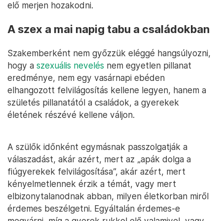
elő merjen hozakodni.
A szex a mai napig tabu a családokban
Szakemberként nem győzzük eléggé hangsúlyozni,
hogy a
szexuális nevelés
nem egyetlen pillanat
eredménye, nem egy vasárnapi ebéden
elhangozott felvilágosítás kellene legyen, hanem a
születés pillanatától a családok, a gyerekek
életének részévé kellene váljon.
A szülők időnként egymásnak passzolgatják a
válaszadást, akár azért, mert az „apák dolga a
fiúgyerekek felvilágosítása”, akár azért, mert
kényelmetlennek érzik a témát, vagy mert
elbizonytalanodnak abban, milyen életkorban miről
érdemes beszélgetni. Egyáltalán érdemes-e
megvárni, míg a gyerek rukkol elő valamivel, vagy