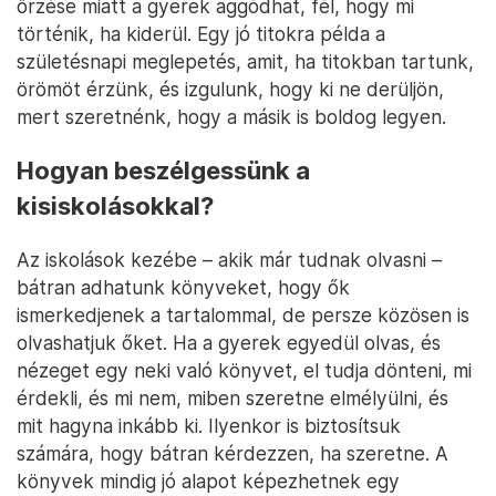
őrzése miatt a gyerek aggódhat, fél, hogy mi
történik, ha kiderül. Egy jó titokra példa a
születésnapi meglepetés, amit, ha titokban tartunk,
örömöt érzünk, és izgulunk, hogy ki ne derüljön,
mert szeretnénk, hogy a másik is boldog legyen.
Hogyan beszélgessünk a
kisiskolásokkal?
Az iskolások kezébe – akik már tudnak olvasni –
bátran adhatunk könyveket, hogy ők
ismerkedjenek a tartalommal, de persze közösen is
olvashatjuk őket. Ha a gyerek egyedül olvas, és
nézeget egy neki való könyvet, el tudja dönteni, mi
érdekli, és mi nem, miben szeretne elmélyülni, és
mit hagyna inkább ki. Ilyenkor is biztosítsuk
számára, hogy bátran kérdezzen, ha szeretne. A
könyvek mindig jó alapot képezhetnek egy