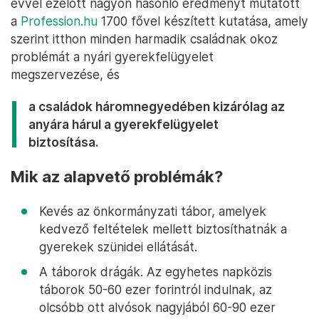
évvel ezelőtt nagyon hasonló eredményt mutatott
a
Profession.hu
1700 fővel készített kutatása, amely
szerint itthon minden harmadik családnak okoz
problémát a nyári gyerekfelügyelet
megszervezése, és
a családok háromnegyedében kizárólag az
anyára hárul a gyerekfelügyelet
biztosítása.
Mik az alapvető problémák?
Kevés az önkormányzati tábor, amelyek
kedvező feltételek mellett biztosíthatnák a
gyerekek szünidei ellátását.
A táborok drágák. Az egyhetes napközis
táborok 50-60 ezer forintról indulnak, az
olcsóbb ott alvósok nagyjából 60-90 ezer