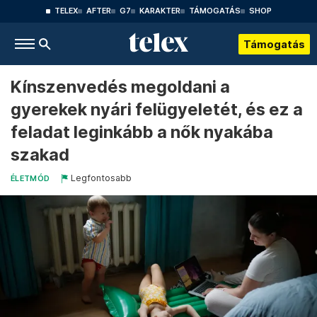
TELEX
AFTER
G7
KARAKTER
TÁMOGATÁS
SHOP
Támogatás
Kínszenvedés megoldani a
gyerekek nyári felügyeletét, és ez a
feladat leginkább a nők nyakába
szakad
Legfontosabb
ÉLETMÓD