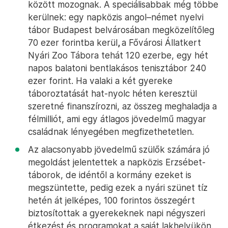
között mozognak. A speciálisabbak még többe
kerülnek: egy napközis angol–német nyelvi
tábor Budapest belvárosában megközelítőleg
70 ezer forintba kerül
,
a Fővárosi Állatkert
Nyári Zoo Tábora tehát 120 ezerbe, egy hét
napos balatoni bentlakásos tenisztábor 240
ezer forint. Ha valaki a két gyereke
táboroztatását hat-nyolc héten keresztül
szeretné finanszírozni, az összeg meghaladja a
félmilliót, ami egy átlagos jövedelmű magyar
családnak lényegében megfizethetetlen.
Az alacsonyabb jövedelmű szülők számára jó
megoldást jelentettek a napközis Erzsébet-
táborok, de idéntől a kormány ezeket is
megszüntette, pedig ezek a nyári szünet tíz
hetén át jelképes, 100 forintos összegért
biztosítottak a gyerekeknek napi négyszeri
étkezést és programokat a saját lakhelyükön.