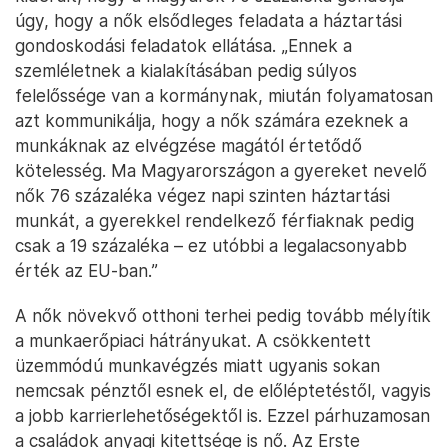
úgy, hogy a nők elsődleges feladata a háztartási
gondoskodási feladatok ellátása. „Ennek a
szemléletnek a kialakításában pedig súlyos
felelőssége van a kormánynak, miután folyamatosan
azt kommunikálja, hogy a nők számára ezeknek a
munkáknak az elvégzése magától értetődő
kötelesség. Ma Magyarországon a gyereket nevelő
nők 76 százaléka végez napi szinten háztartási
munkát, a gyerekkel rendelkező férfiaknak pedig
csak a 19 százaléka – ez utóbbi a legalacsonyabb
érték az EU-ban.”
A nők növekvő otthoni terhei pedig tovább mélyítik
a munkaerőpiaci hátrányukat. A csökkentett
üzemmódú munkavégzés miatt ugyanis sokan
nemcsak pénztől esnek el, de előléptetéstől, vagyis
a jobb karrierlehetőségektől is. Ezzel párhuzamosan
a családok anyagi kitettsége is nő. Az Erste