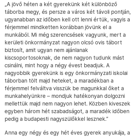
„A jövő héten a két gyerekünk két különböző
táborba megy, és persze a város két távoli pontján,
ugyanabban az időben kell ott lenni értük, vagyis a
férjemmel mindketten korábban jövünk el a
munkából. Mi még szerencsések vagyunk, mert a
kerületi önkormányzat nagyon olcsó ovis tábort
biztosít, amit ugyan nem ajánlanak
kiscsoportosoknak, de nem nagyon tudunk mást
csinálni, mint hogy a négy évest beadjuk. A
nagyobbik gyerekünk is egy önkormányzati iskolai
táborban tölt majd heteket, a maradékban a
férjemmel felváltva visszük be magunkkal őket a
munkahelyünkre – mondjuk hatékonyan dolgozni
mellettük majd nem nagyon lehet. Közben kiveszek
egyben három hét szabadságot, a maradék időben
pedig a budapesti nagyszülőkkel lesznek.”
Anna egy négy és egy hét éves gyerek anyukája, a