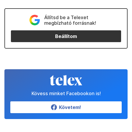
Állítsd be a Telexet
megbízható forrásnak!
Beállítom
Kövess minket Facebookon is!
Követem!