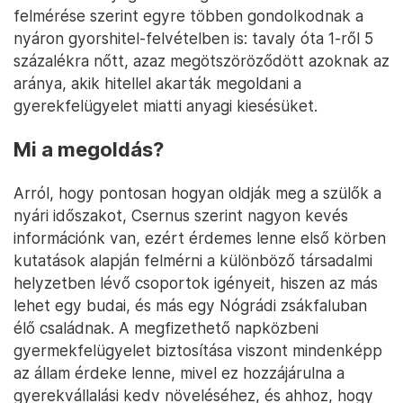
felmérése szerint egyre többen gondolkodnak a
nyáron gyorshitel-felvételben is: tavaly óta 1-ről 5
százalékra nőtt, azaz megötszöröződött azoknak az
aránya, akik hitellel akarták megoldani a
gyerekfelügyelet miatti anyagi kiesésüket.
Mi a megoldás?
Arról, hogy pontosan hogyan oldják meg a szülők a
nyári időszakot, Csernus szerint nagyon kevés
információnk van, ezért érdemes lenne első körben
kutatások alapján felmérni a különböző társadalmi
helyzetben lévő csoportok igényeit, hiszen az más
lehet egy budai, és más egy Nógrádi zsákfaluban
élő családnak. A megfizethető napközbeni
gyermekfelügyelet biztosítása viszont mindenképp
az állam érdeke lenne, mivel ez hozzájárulna a
gyerekvállalási kedv növeléséhez, és ahhoz, hogy