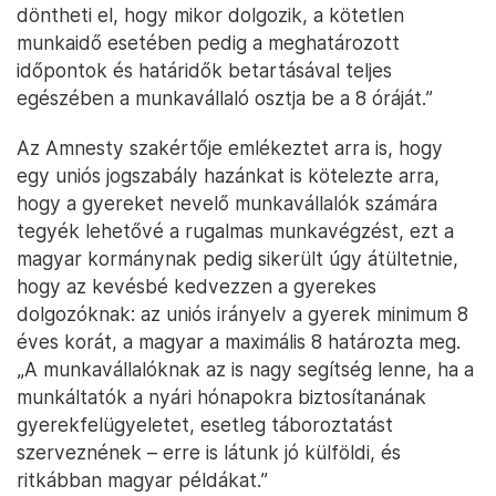
döntheti el, hogy mikor dolgozik, a kötetlen
munkaidő esetében pedig a meghatározott
időpontok és határidők betartásával teljes
egészében a munkavállaló osztja be a 8 óráját.”
Az Amnesty szakértője emlékeztet arra is, hogy
egy uniós jogszabály hazánkat is kötelezte arra,
hogy a gyereket nevelő munkavállalók számára
tegyék lehetővé a rugalmas munkavégzést, ezt a
magyar kormánynak pedig sikerült úgy átültetnie,
hogy az kevésbé kedvezzen a gyerekes
dolgozóknak: az uniós irányelv a gyerek minimum 8
éves korát, a magyar a maximális 8 határozta meg.
„A munkavállalóknak az is nagy segítség lenne, ha a
munkáltatók a nyári hónapokra biztosítanának
gyerekfelügyeletet, esetleg táboroztatást
szerveznének – erre is látunk jó külföldi, és
ritkábban magyar példákat.”