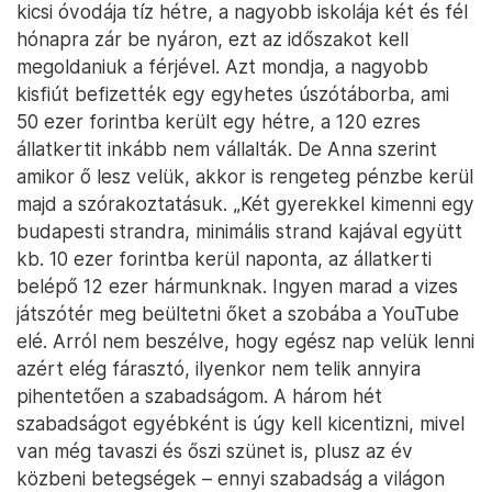
kicsi óvodája tíz hétre, a nagyobb iskolája két és fél
hónapra zár be nyáron, ezt az időszakot kell
megoldaniuk a férjével. Azt mondja, a nagyobb
kisfiút befizették egy egyhetes úszótáborba, ami
50 ezer forintba került egy hétre, a 120 ezres
állatkertit inkább nem vállalták. De Anna szerint
amikor ő lesz velük, akkor is rengeteg pénzbe kerül
majd a szórakoztatásuk. „Két gyerekkel kimenni egy
budapesti strandra, minimális strand kajával együtt
kb. 10 ezer forintba kerül naponta, az állatkerti
belépő 12 ezer hármunknak. Ingyen marad a vizes
játszótér meg beültetni őket a szobába a YouTube
elé. Arról nem beszélve, hogy egész nap velük lenni
azért elég fárasztó, ilyenkor nem telik annyira
pihentetően a szabadságom. A három hét
szabadságot egyébként is úgy kell kicentizni, mivel
van még tavaszi és őszi szünet is, plusz az év
közbeni betegségek – ennyi szabadság a világon