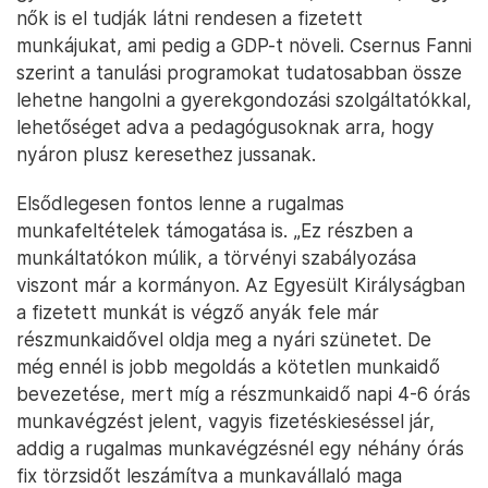
nők is el tudják látni rendesen a fizetett
munkájukat, ami pedig a GDP-t növeli. Csernus Fanni
szerint a tanulási programokat tudatosabban össze
lehetne hangolni a gyerekgondozási szolgáltatókkal,
lehetőséget adva a pedagógusoknak arra, hogy
nyáron plusz keresethez jussanak.
Elsődlegesen fontos lenne a rugalmas
munkafeltételek támogatása is. „Ez részben a
munkáltatókon múlik, a törvényi szabályozása
viszont már a kormányon. Az Egyesült Királyságban
a fizetett munkát is végző anyák fele már
részmunkaidővel oldja meg a nyári szünetet. De
még ennél is jobb megoldás a kötetlen munkaidő
bevezetése, mert míg a részmunkaidő napi 4-6 órás
munkavégzést jelent, vagyis fizetéskieséssel jár,
addig a rugalmas munkavégzésnél egy néhány órás
fix törzsidőt leszámítva a munkavállaló maga