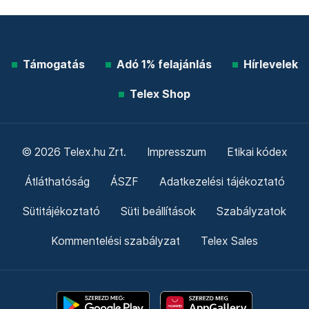
Támogatás
Adó 1% felajánlás
Hírlevelek
Telex Shop
© 2026 Telex.hu Zrt.
Impresszum
Etikai kódex
Átláthatóság
ÁSZF
Adatkezelési tájékoztató
Sütitájékoztató
Süti beállítások
Szabályzatok
Kommentelési szabályzat
Telex Sales