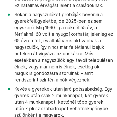
Ez hatalmas érvágást jelent a családoknak.
Sokan a nagyszülőket próbálják bevonni a
gyerekfelügyeletbe, de 2025-ben ez sem
egyszerű. Míg 1990-ig a nőknél 55 év, a
férfiaknál 60 volt a nyugdíjkorhatár, jelenleg ez
65 évre nőtt, és általában is aktívabbak a
nagyszülők, így nincs már feltétlenül idejük
heteken át vigyázni az unokákra. Más
esetekben a nagyszülők egy távoli településen
élnek, vagy már nem is élnek, esetleg ők
maguk is gondozásra szorulnak – amit
rendszerint szintén a nők végeznek.
Kevés a gyerekek után járó pótszabadság. Egy
gyerek után csak 2 munkanapot, két gyerek
után 4 munkanapot, kettőnél több gyerek
után 7 plusz szabadnapot vehetnek igénybe
szülőnként a magyarok.