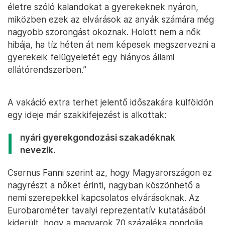
életre szóló kalandokat a gyerekeknek nyáron,
miközben ezek az elvárások az anyák számára még
nagyobb szorongást okoznak. Holott nem a nők
hibája, ha tíz héten át nem képesek megszervezni a
gyerekeik felügyeletét egy hiányos állami
ellátórendszerben.”
A vakáció extra terhet jelentő időszakára külföldön
egy ideje már szakkifejezést is alkottak:
nyári gyerekgondozási szakadéknak
nevezik.
Csernus Fanni szerint az, hogy Magyarországon ez
nagyrészt a nőket érinti, nagyban köszönhető a
nemi szerepekkel kapcsolatos elvárásoknak. Az
Eurobarométer tavalyi reprezentatív kutatásából
kiderült, hogy a magyarok 70 százaléka gondolja