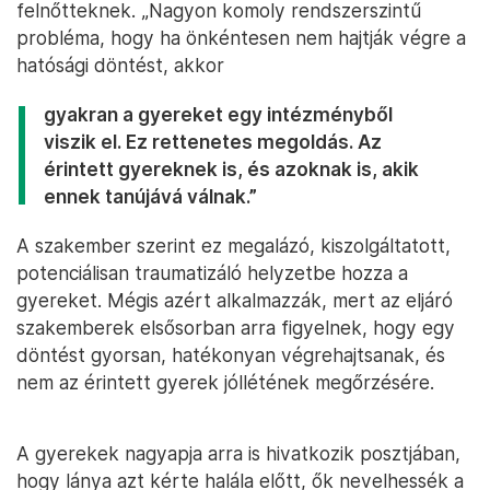
felnőtteknek. „Nagyon komoly rendszerszintű
probléma, hogy ha önkéntesen nem hajtják végre a
hatósági döntést, akkor
gyakran a gyereket egy intézményből
viszik el. Ez rettenetes megoldás. Az
érintett gyereknek is, és azoknak is, akik
ennek tanújává válnak.”
A szakember szerint ez megalázó, kiszolgáltatott,
potenciálisan traumatizáló helyzetbe hozza a
gyereket. Mégis azért alkalmazzák, mert az eljáró
szakemberek elsősorban arra figyelnek, hogy egy
döntést gyorsan, hatékonyan végrehajtsanak, és
nem az érintett gyerek jóllétének megőrzésére.
A gyerekek nagyapja arra is hivatkozik posztjában,
hogy lánya azt kérte halála előtt, ők nevelhessék a