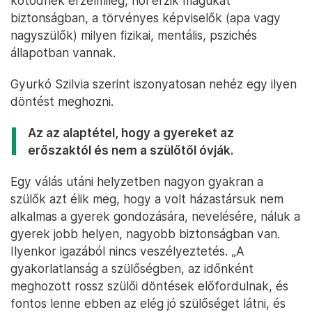
kötődnek érzelmileg, hol érzik magukat
biztonságban, a törvényes képviselők (apa vagy
nagyszülők) milyen fizikai, mentális, pszichés
állapotban vannak.
Gyurkó Szilvia szerint iszonyatosan nehéz egy ilyen
döntést meghozni.
Az az alaptétel, hogy a gyereket az
erőszaktól és nem a szülőtől óvják.
Egy válás utáni helyzetben nagyon gyakran a
szülők azt élik meg, hogy a volt házastársuk nem
alkalmas a gyerek gondozására, nevelésére, náluk a
gyerek jobb helyen, nagyobb biztonságban van.
Ilyenkor igazából nincs veszélyeztetés. „A
gyakorlatlanság a szülőségben, az időnként
meghozott rossz szülői döntések előfordulnak, és
fontos lenne ebben az elég jó szülőséget látni, és