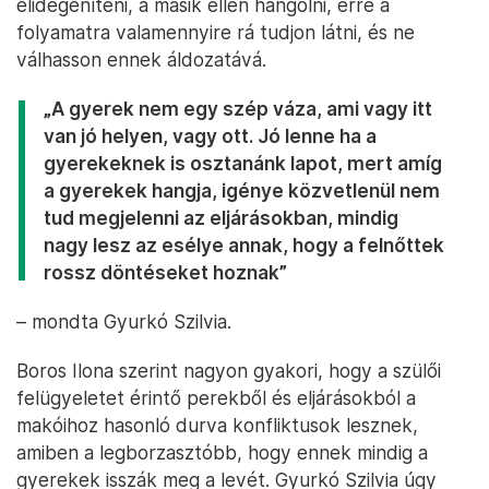
elidegeníteni, a másik ellen hangolni, erre a
folyamatra valamennyire rá tudjon látni, és ne
válhasson ennek áldozatává.
„A gyerek nem egy szép váza, ami vagy itt
van jó helyen, vagy ott. Jó lenne ha a
gyerekeknek is osztanánk lapot, mert amíg
a gyerekek hangja, igénye közvetlenül nem
tud megjelenni az eljárásokban, mindig
nagy lesz az esélye annak, hogy a felnőttek
rossz döntéseket hoznak”
– mondta Gyurkó Szilvia.
Boros Ilona szerint nagyon gyakori, hogy a szülői
felügyeletet érintő perekből és eljárásokból a
makóihoz hasonló durva konfliktusok lesznek,
amiben a legborzasztóbb, hogy ennek mindig a
gyerekek isszák meg a levét. Gyurkó Szilvia úgy