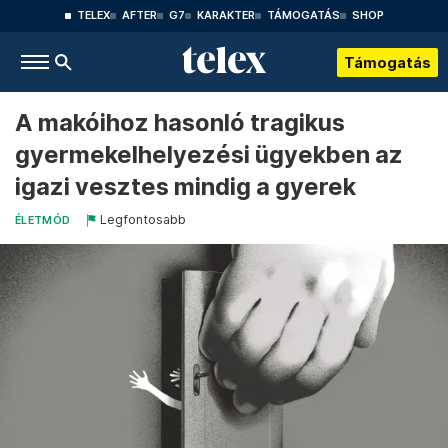
TELEX
AFTER
G7
KARAKTER
TÁMOGATÁS
SHOP
Támogatás
A makóihoz hasonló tragikus
gyermekelhelyezési ügyekben az
igazi vesztes mindig a gyerek
Legfontosabb
ÉLETMÓD