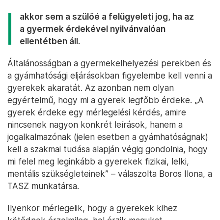
akkor sem a szülőé a felügyeleti jog, ha az
a gyermek érdekével nyilvánvalóan
ellentétben áll.
Általánosságban a gyermekelhelyezési perekben és
a gyámhatósági eljárásokban figyelembe kell venni a
gyerekek akaratát. Az azonban nem olyan
egyértelmű, hogy mi a gyerek legfőbb érdeke. „A
gyerek érdeke egy mérlegelési kérdés, amire
nincsenek nagyon konkrét leírások, hanem a
jogalkalmazónak (jelen esetben a gyámhatóságnak)
kell a szakmai tudása alapján végig gondolnia, hogy
mi felel meg leginkább a gyerekek fizikai, lelki,
mentális szükségleteinek” – válaszolta Boros Ilona, a
TASZ munkatársa.
Ilyenkor mérlegelik, hogy a gyerekek kihez