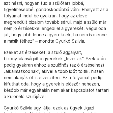
azt nézni, hogyan tud a szülőtárs jobbá,
figyelmesebbé, gondoskodóbbá válni. Ehelyett az a
folyamat indul be gyakran, hogy az eleve
megrendült bizalom tovább sérül, majd a szülő már
nem jó érzésekkel engedi el a gyerekét, végül oda
jut, hogy jobb lenne a gyereknek, ha nem is menne
a másik félhez” – mondta Gyurkó Szilvia.
Ezeket az érzéseket, a szülő aggályait,
bizonytalanságait a gyerekek „leveszik”. Ezek után
pedig gyakran ahhoz a szülőhöz (az ő érzéseihez)
„alkalmazkodnak”, akivel a több időt töltik, hiszen
nem akarják őt is elveszíteni. Ez a folyamat pedig
kifuthat oda, hogy a gyerek is először nehezen,
később már egyáltalán nem akar kapcsolatot tartani
a különélő szülőjével.
Gyurkó Szilvia úgy látja, ezek az ügyek „igazi