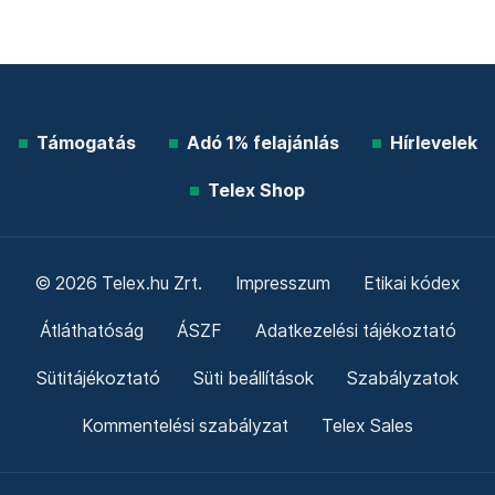
Támogatás
Adó 1% felajánlás
Hírlevelek
Telex Shop
© 2026 Telex.hu Zrt.
Impresszum
Etikai kódex
Átláthatóság
ÁSZF
Adatkezelési tájékoztató
Sütitájékoztató
Süti beállítások
Szabályzatok
Kommentelési szabályzat
Telex Sales