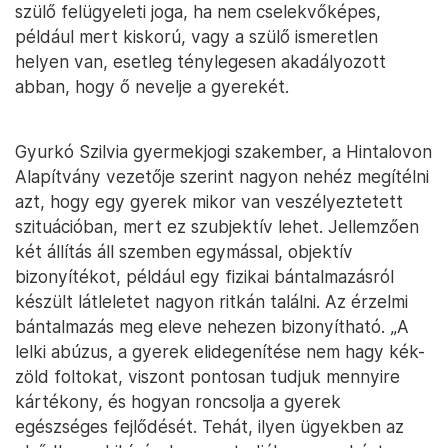
szülő felügyeleti joga, ha nem cselekvőképes,
például mert kiskorú, vagy a szülő ismeretlen
helyen van, esetleg ténylegesen akadályozott
abban, hogy ő nevelje a gyerekét.
Gyurkó Szilvia gyermekjogi szakember, a Hintalovon
Alapítvány vezetője szerint nagyon nehéz megítélni
azt, hogy egy gyerek mikor van veszélyeztetett
szituációban, mert ez szubjektív lehet. Jellemzően
két állítás áll szemben egymással, objektív
bizonyítékot, például egy fizikai bántalmazásról
készült látleletet nagyon ritkán találni. Az érzelmi
bántalmazás meg eleve nehezen bizonyítható. „A
lelki abúzus, a gyerek elidegenítése nem hagy kék-
zöld foltokat, viszont pontosan tudjuk mennyire
kártékony, és hogyan roncsolja a gyerek
egészséges fejlődését. Tehát, ilyen ügyekben az