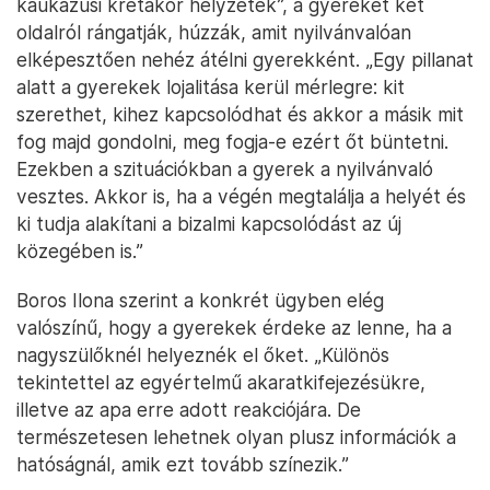
kaukázusi krétakör helyzetek”, a gyereket két
oldalról rángatják, húzzák, amit nyilvánvalóan
elképesztően nehéz átélni gyerekként. „Egy pillanat
alatt a gyerekek lojalitása kerül mérlegre: kit
szerethet, kihez kapcsolódhat és akkor a másik mit
fog majd gondolni, meg fogja-e ezért őt büntetni.
Ezekben a szituációkban a gyerek a nyilvánvaló
vesztes. Akkor is, ha a végén megtalálja a helyét és
ki tudja alakítani a bizalmi kapcsolódást az új
közegében is.”
Boros Ilona szerint a konkrét ügyben elég
valószínű, hogy a gyerekek érdeke az lenne, ha a
nagyszülőknél helyeznék el őket. „Különös
tekintettel az egyértelmű akaratkifejezésükre,
illetve az apa erre adott reakciójára. De
természetesen lehetnek olyan plusz információk a
hatóságnál, amik ezt tovább színezik.”