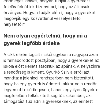
elsődleges kihívás, hogyan tudják a gyerekért
felelős felnőttek bizonyítani, hogy az állításuk
érvényes. Hogyan tudják elérni, hogy a gyereket
megóvják egy közvetlenül veszélyeztető
helyzettől.”
Nem olyan egyértelmű, hogy mi a
gyerek legfőbb érdeke
A cikk elején taglalt makói ügyben a nagyapa azon
is felháborodott posztjában, hogy a gyerekeket az
iskola előtt kellett átadniuk az apának. A helyszínre
a rendőrség is kiment. Gyurkó Szilvia erről azt
mondta: a jelenlegi rendszerben nem biztosított,
hogy ha egy gyerek is érintett, akkor ne a rendőr
legyen ott elsődlegesen, hanem egy ilyen ügyekre
megfelelően felkészített segítő szakember, aki
támogatást tud adni a gyerekeknek, az érintett