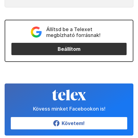
Állítsd be a Telexet
megbízható forrásnak!
Beállítom
Kövess minket Facebookon is!
Követem!