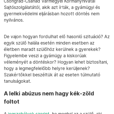
Csongrád-Csanád Vármegyei Kormányhivatal
Sajtószolgálatától, akik azt írták, a gyámügyi és
gyermekvédelmi eljárásban hozott döntés nem
nyilvános.
De vajon hogyan fordulhat elő hasonló szituáció? Az
egyik szülő halála esetén minden esetben az
életben maradt szülőhöz kerülnek a gyerekek?
Figyelembe veszi a gyámügy a kiskorúak
véleményét a döntéskor? Hogyan lehet biztosítani,
hogy a legmegfelelőbb helyre kerüljenek?
Szakértőkkel beszéltük át az eseten túlmutató
tanulságokat.
A lelki abúzus nem hagy kék-zöld
foltot
A
jogszabályok szerint,
ha meghal az a szülő, aki