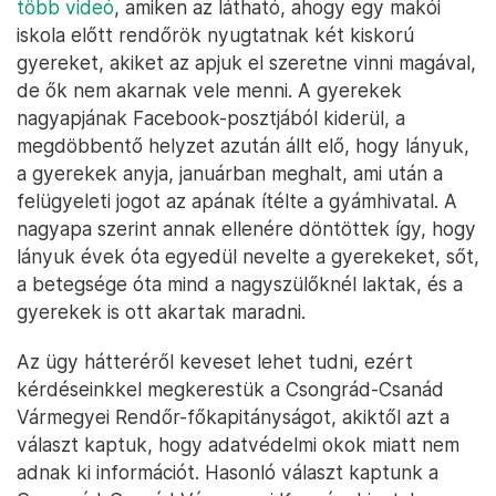
több videó
, amiken az látható, ahogy egy makói
iskola előtt rendőrök nyugtatnak két kiskorú
gyereket, akiket az apjuk el szeretne vinni magával,
de ők nem akarnak vele menni. A gyerekek
nagyapjának Facebook-posztjából kiderül, a
megdöbbentő helyzet azután állt elő, hogy lányuk,
a gyerekek anyja, januárban meghalt, ami után a
felügyeleti jogot az apának ítélte a gyámhivatal. A
nagyapa szerint annak ellenére döntöttek így, hogy
lányuk évek óta egyedül nevelte a gyerekeket, sőt,
a betegsége óta mind a nagyszülőknél laktak, és a
gyerekek is ott akartak maradni.
Az ügy hátteréről keveset lehet tudni, ezért
kérdéseinkkel megkerestük a Csongrád-Csanád
Vármegyei Rendőr-főkapitányságot, akiktől azt a
választ kaptuk, hogy adatvédelmi okok miatt nem
adnak ki információt. Hasonló választ kaptunk a