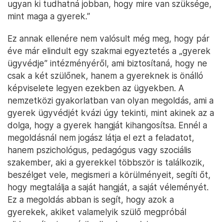
ugyan ki tudhatná jobban, hogy mire van szüksége,
mint maga a gyerek.”
Ez annak ellenére nem valósult még meg, hogy pár
éve már elindult egy szakmai egyeztetés a „gyerek
ügyvédje” intézményéről, ami biztosítaná, hogy ne
csak a két szülőnek, hanem a gyereknek is önálló
képviselete legyen ezekben az ügyekben. A
nemzetközi gyakorlatban van olyan megoldás, ami a
gyerek ügyvédjét kvázi úgy tekinti, mint akinek az a
dolga, hogy a gyerek hangját kihangosítsa. Ennél a
megoldásnál nem jogász látja el ezt a feladatot,
hanem pszichológus, pedagógus vagy szociális
szakember, aki a gyerekkel többször is találkozik,
beszélget vele, megismeri a körülményeit, segíti őt,
hogy megtalálja a saját hangját, a saját véleményét.
Ez a megoldás abban is segít, hogy azok a
gyerekek, akiket valamelyik szülő megpróbál