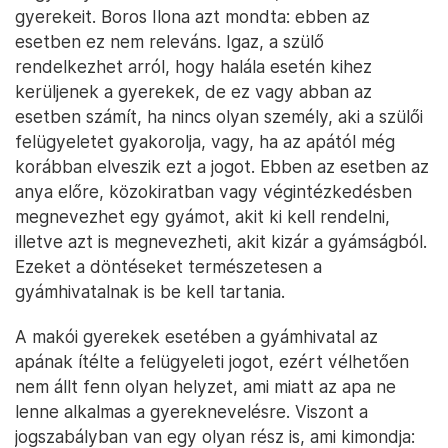
gyerekeit. Boros Ilona azt mondta: ebben az
esetben ez nem releváns. Igaz, a szülő
rendelkezhet arról, hogy halála esetén kihez
kerüljenek a gyerekek, de ez vagy abban az
esetben számít, ha nincs olyan személy, aki a szülői
felügyeletet gyakorolja, vagy, ha az apától még
korábban elveszik ezt a jogot. Ebben az esetben az
anya előre, közokiratban vagy végintézkedésben
megnevezhet egy gyámot, akit ki kell rendelni,
illetve azt is megnevezheti, akit kizár a gyámságból.
Ezeket a döntéseket természetesen a
gyámhivatalnak is be kell tartania.
A makói gyerekek esetében a gyámhivatal az
apának ítélte a felügyeleti jogot, ezért vélhetően
nem állt fenn olyan helyzet, ami miatt az apa ne
lenne alkalmas a gyereknevelésre. Viszont a
jogszabályban van egy olyan rész is, ami kimondja: