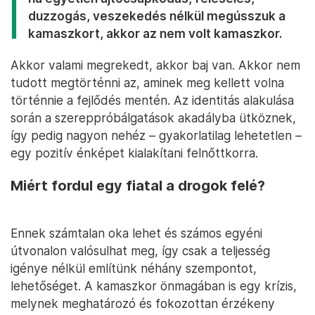
duzzogás, veszekedés nélkül megússzuk a
kamaszkort, akkor az nem volt kamaszkor.
Akkor valami megrekedt, akkor baj van. Akkor nem
tudott megtörténni az, aminek meg kellett volna
történnie a fejlődés mentén. Az identitás alakulása
során a szereppróbálgatások akadályba ütköznek,
így pedig nagyon nehéz – gyakorlatilag lehetetlen –
egy pozitív énképet kialakítani felnőttkorra.
Miért fordul egy fiatal a drogok felé?
Ennek számtalan oka lehet és számos egyéni
útvonalon valósulhat meg, így csak a teljesség
igénye nélkül említünk néhány szempontot,
lehetőséget. A kamaszkor önmagában is egy krízis,
melynek meghatározó és fokozottan érzékeny