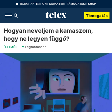
TELEX
AFTER
G7
KARAKTER
TÁMOGATÁS
SHOP
Támogatás
Hogyan neveljem a kamaszom,
hogy ne legyen függő?
Legfontosabb
ÉLETMÓD