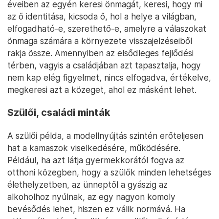
éveiben az egyén keresi önmagát, keresi, hogy mi
az ő identitása, kicsoda ő, hol a helye a világban,
elfogadható-e, szerethető-e, amelyre a válaszokat
önmaga számára a környezete visszajelzéseiből
rakja össze. Amennyiben az elsődleges fejlődési
térben, vagyis a családjában azt tapasztalja, hogy
nem kap elég figyelmet, nincs elfogadva, értékelve,
megkeresi azt a közeget, ahol ez másként lehet.
Szülői, családi minták
A szülői példa, a modellnyújtás szintén erőteljesen
hat a kamaszok viselkedésére, működésére.
Például, ha azt látja gyermekkorától fogva az
otthoni közegben, hogy a szülők minden lehetséges
élethelyzetben, az ünneptől a gyászig az
alkoholhoz nyúlnak, az egy nagyon komoly
bevésődés lehet, hiszen ez válik normává. Ha