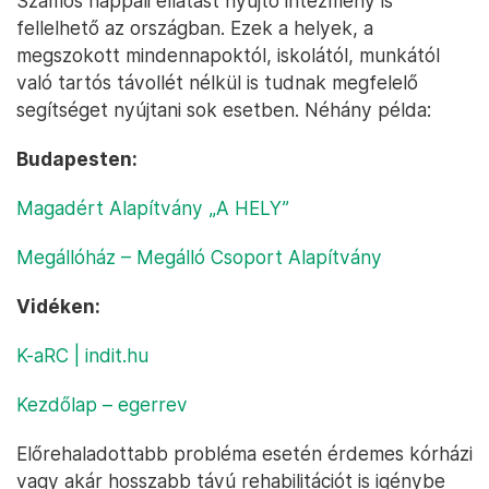
Számos nappali ellátást nyújtó intézmény is
fellelhető az országban. Ezek a helyek, a
megszokott mindennapoktól, iskolától, munkától
való tartós távollét nélkül is tudnak megfelelő
segítséget nyújtani sok esetben. Néhány példa:
Budapesten:
Magadért Alapítvány „A HELY”
Megállóház – Megálló Csoport Alapítvány
Vidéken:
K-aRC | indit.hu
Kezdőlap – egerrev
Előrehaladottabb probléma esetén érdemes kórházi
vagy akár hosszabb távú rehabilitációt is igénybe