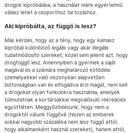
drogok kipróbálása, a használat máris egyértelmű
válasz lehet a csoporthoz tartozáshoz.
Aki kipróbálta, az függő is lesz?
Más kérdés, hogy az a tény, hogy egy kamasz
kipróbál különböző legális vagy akár illegális
tudatmódosító szereket, közel sem jelenti azt, hogy
drogfüggő lesz. Amennyiben a gyermek a saját
magával és a számára meghatározó kötődési
személyekkel való viszonyban alapvetően
biztonságban van és elfogadva érzi magát, nem kell
a drogokat olyan funkciókra használnia, amelyek
túlmutatnak a kortársakkal megvalósuló rekreációs
együttléten. Meggyőződésünk, hogy nem a
drogoktól válunk függővé (hiszen az emberek
sokkal nagyobb százaléka nem lesz függő attól,
hogy alkalmanként használ szereket), hanem attól,