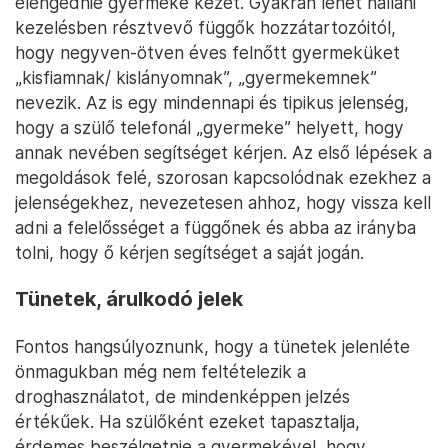
elengednie gyermeke kezét. Gyakran lehet hallani
kezelésben résztvevő függők hozzátartozóitól,
hogy negyven-ötven éves felnőtt gyermeküket
„kisfiamnak/ kislányomnak”, „gyermekemnek”
nevezik. Az is egy mindennapi és tipikus jelenség,
hogy a szülő telefonál „gyermeke” helyett, hogy
annak nevében segítséget kérjen. Az első lépések a
megoldások felé, szorosan kapcsolódnak ezekhez a
jelenségekhez, nevezetesen ahhoz, hogy vissza kell
adni a felelősséget a függőnek és abba az irányba
tolni, hogy ő kérjen segítséget a saját jogán.
Tünetek, árulkodó jelek
Fontos hangsúlyoznunk, hogy a tünetek jelenléte
önmagukban még nem feltételezik a
droghasználatot, de mindenképpen jelzés
értékűek. Ha szülőként ezeket tapasztalja,
érdemes beszélgetnie a gyermekével, hogy