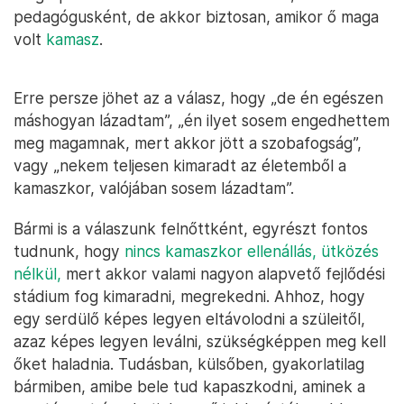
pedagógusként, de akkor biztosan, amikor ő maga
volt
kamasz
.
Erre persze jöhet az a válasz, hogy „de én egészen
máshogyan lázadtam”, „én ilyet sosem engedhettem
meg magamnak, mert akkor jött a szobafogság”,
vagy „nekem teljesen kimaradt az életemből a
kamaszkor, valójában sosem lázadtam”.
Bármi is a válaszunk felnőttként, egyrészt fontos
tudnunk, hogy
nincs kamaszkor ellenállás, ütközés
nélkül,
mert akkor valami nagyon alapvető fejlődési
stádium fog kimaradni, megrekedni. Ahhoz, hogy
egy serdülő képes legyen eltávolodni a szüleitől,
azaz képes legyen leválni, szükségképpen meg kell
őket haladnia. Tudásban, külsőben, gyakorlatilag
bármiben, amibe bele tud kapaszkodni, aminek a