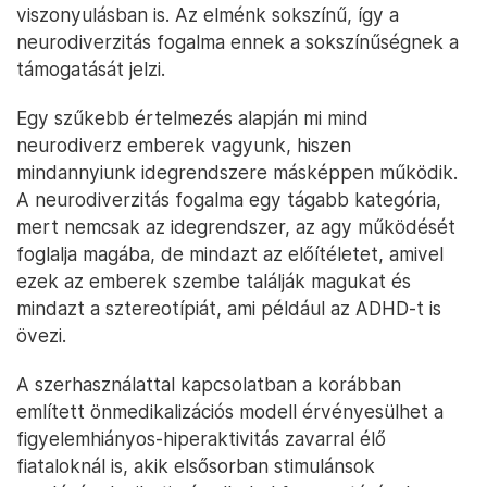
viszonyulásban is. Az elménk sokszínű, így a
neurodiverzitás fogalma ennek a sokszínűségnek a
támogatását jelzi.
Egy szűkebb értelmezés alapján mi mind
neurodiverz emberek vagyunk, hiszen
mindannyiunk idegrendszere másképpen működik.
A neurodiverzitás fogalma egy tágabb kategória,
mert nemcsak az idegrendszer, az agy működését
foglalja magába, de mindazt az előítéletet, amivel
ezek az emberek szembe találják magukat és
mindazt a sztereotípiát, ami például az ADHD-t is
övezi.
A szerhasználattal kapcsolatban a korábban
említett önmedikalizációs modell érvényesülhet a
figyelemhiányos-hiperaktivitás zavarral élő
fiataloknál is, akik elsősorban stimulánsok