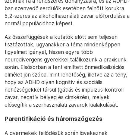
szoknak rá a rendszeres dohányzásra, és az ADHD-
ban szenvedő serdülők esetében felnőtt korukra
5,2-szeres az alkoholhasználati zavar előfordulása a
normál populációhoz képest.
Az összefüggések a kutatók előtt sem teljesen
tisztázottak, ugyanakkor a téma mindenképpen
figyelmet igényel, hiszen egyre több
neurodivergens gyerekkel találkozunk a praxisunk
során. Elsősorban a fent említett önmedikalizációs
elmélet jön szóba, mint lehetőség, illetve az a tény,
hogy az ADHD olyan kognitív és szociális
nehézségekkel társul (gátlás és impulzus-kontroll
zavar, negatív bélyeg és címkézés), melyek
elősegítik a szerhasználati zavarok kialakulását.
Parentifikáció és háromszögezés
A gyermekek fejlődésük során igyekeznek