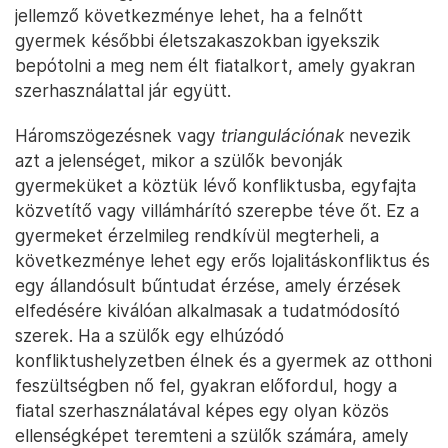
jellemző következménye lehet, ha a felnőtt
gyermek későbbi életszakaszokban igyekszik
bepótolni a meg nem élt fiatalkort, amely gyakran
szerhasználattal jár együtt.
Háromszögezésnek vagy
triangulációnak
nevezik
azt a jelenséget, mikor a szülők bevonják
gyermeküket a köztük lévő konfliktusba, egyfajta
közvetítő vagy villámhárító szerepbe téve őt. Ez a
gyermeket érzelmileg rendkívül megterheli, a
következménye lehet egy erős lojalitáskonfliktus és
egy állandósult bűntudat érzése, amely érzések
elfedésére kiválóan alkalmasak a tudatmódosító
szerek. Ha a szülők egy elhúzódó
konfliktushelyzetben élnek és a gyermek az otthoni
feszültségben nő fel, gyakran előfordul, hogy a
fiatal szerhasználatával képes egy olyan közös
ellenségképet teremteni a szülők számára, amely