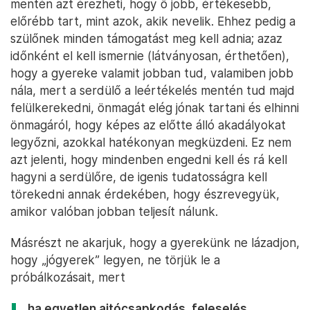
mentén azt érezheti, hogy ő jobb, értékesebb,
előrébb tart, mint azok, akik nevelik. Ehhez pedig a
szülőnek minden támogatást meg kell adnia; azaz
időnként el kell ismernie (látványosan, érthetően),
hogy a gyereke valamit jobban tud, valamiben jobb
nála, mert a serdülő a leértékelés mentén tud majd
felülkerekedni, önmagát elég jónak tartani és elhinni
önmagáról, hogy képes az előtte álló akadályokat
legyőzni, azokkal hatékonyan megküzdeni. Ez nem
azt jelenti, hogy mindenben engedni kell és rá kell
hagyni a serdülőre, de igenis tudatosságra kell
törekedni annak érdekében, hogy észrevegyük,
amikor valóban jobban teljesít nálunk.
Másrészt ne akarjuk, hogy a gyerekünk ne lázadjon,
hogy „jógyerek” legyen, ne törjük le a
próbálkozásait, mert
ha egyetlen ajtócsapkodás, feleselés,