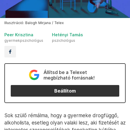
Illusztráció: Balogh Mirjana / Telex
Peer Krisztina
Hetényi Tamás
gyermekpszichológus
pszichológus
Állítsd be a Telexet
megbízható forrásnak!
Beállítom
Sok szülő rémálma, hogy a gyermeke drogfüggő,
alkoholista, esetleg olyan valaki lesz, aki fizetését az
internetes szerencsejátékok feneketlen kútjába