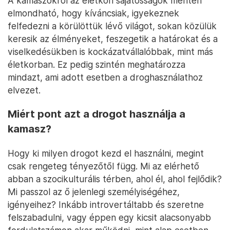
A kamaszokról az életkori sajátosságok mentén
elmondható, hogy kíváncsiak, igyekeznek
felfedezni a körülöttük lévő világot, sokan közülük
keresik az élményeket, feszegetik a határokat és a
viselkedésükben is kockázatvállalóbbak, mint más
életkorban. Ez pedig szintén meghatározza
mindazt, ami adott esetben a droghasználathoz
elvezet.
Miért pont azt a drogot használja a
kamasz?
Hogy ki milyen drogot kezd el használni, megint
csak rengeteg tényezőtől függ. Mi az elérhető
abban a szocikulturális térben, ahol él, ahol fejlődik?
Mi passzol az ő jelenlegi személyiségéhez,
igényeihez? Inkább introvertáltabb és szeretne
felszabadulni, vagy éppen egy kicsit alacsonyabb