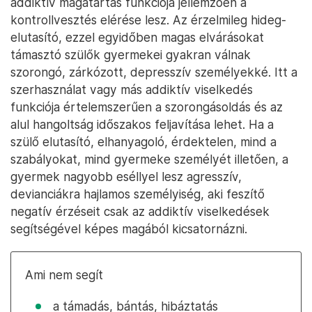
addiktív magatartás funkciója jellemzően a
kontrollvesztés elérése lesz. Az érzelmileg hideg-
elutasító, ezzel egyidőben magas elvárásokat
támasztó szülők gyermekei gyakran válnak
szorongó, zárkózott, depresszív személyekké. Itt a
szerhasználat vagy más addiktív viselkedés
funkciója értelemszerűen a szorongásoldás és az
alul hangoltság időszakos feljavítása lehet. Ha a
szülő elutasító, elhanyagoló, érdektelen, mind a
szabályokat, mind gyermeke személyét illetően, a
gyermek nagyobb eséllyel lesz agresszív,
devianciákra hajlamos személyiség, aki feszítő
negatív érzéseit csak az addiktív viselkedések
segítségével képes magából kicsatornázni.
Ami nem segít
a támadás, bántás, hibáztatás