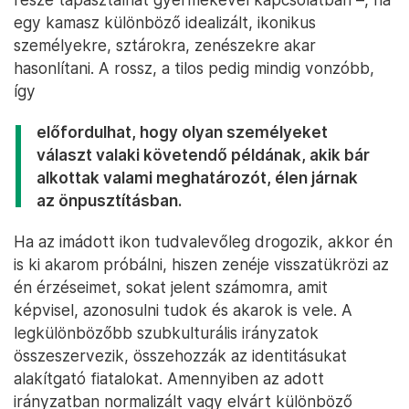
egy kamasz különböző idealizált, ikonikus
személyekre, sztárokra, zenészekre akar
hasonlítani. A rossz, a tilos pedig mindig vonzóbb,
így
előfordulhat, hogy olyan személyeket
választ valaki követendő példának, akik bár
alkottak valami meghatározót, élen járnak
az önpusztításban.
Ha az imádott ikon tudvalevőleg drogozik, akkor én
is ki akarom próbálni, hiszen zenéje visszatükrözi az
én érzéseimet, sokat jelent számomra, amit
képvisel, azonosulni tudok és akarok is vele. A
legkülönbözőbb szubkulturális irányzatok
összeszervezik, összehozzák az identitásukat
alakítgató fiatalokat. Amennyiben az adott
irányzatban normalizált vagy elvárt különböző