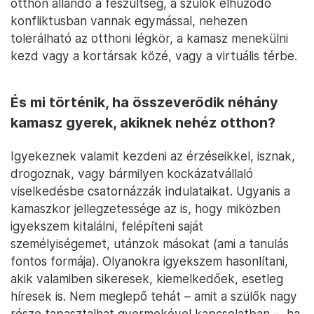
otthon állandó a feszültség, a szülők elhúzódó
konfliktusban vannak egymással, nehezen
tolerálható az otthoni légkör, a kamasz menekülni
kezd vagy a kortársak közé, vagy a virtuális térbe.
És mi történik, ha összeverődik néhány
kamasz gyerek, akiknek nehéz otthon?
Igyekeznek valamit kezdeni az érzéseikkel, isznak,
drogoznak, vagy bármilyen kockázatvállaló
viselkedésbe csatornázzák indulataikat. Ugyanis a
kamaszkor jellegzetessége az is, hogy miközben
igyekszem kitalálni, felépíteni saját
személyiségemet, utánzok másokat (ami a tanulás
fontos formája). Olyanokra igyekszem hasonlítani,
akik valamiben sikeresek, kiemelkedőek, esetleg
híresek is. Nem meglepő tehát – amit a szülők nagy
része tapasztalhat gyermekével kapcsolatban –, ha