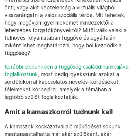
önti, vagy akit képtelenség a virtuális világból
visszarángatni a valós szociális térbe. Mit tehetek,
hogy megóvjam gyermekemet mindezektől a
lehetséges forgatókönyvektől? Mitől válik valaki a
felnövés folyamatában függővé és egyáltalán
miként lehet meghatározni, hogy hol kezdődik a
függőség?
Korábbi cikkünkben a függőség családdinamikájával
foglalkoztunk
, most pedig igyekszünk azokat a
serdülőkorral kapcsolatos nevelési kérdéseket,
félelmeket körbejárni, amelyek a témában a
legtöbb szülőt foglalkoztatják.
Amit a kamaszkorról tudnunk kell
A kamaszok kockázatvállaló működését sokunk
megtapasztalhatta már akár szülőként, akár