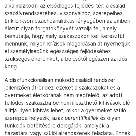
alkalmazkodni az elsődleges fejlődési tér: a család
szabályrendszeréhez, viszonyaihoz, szerepeihez.
Erik Erikson pszichoanalitikus lényegében az emberi
életút olyan forgatókönyvét vázolja fel, amely
bemutatja, hogy mely szakaszokon kell keresztül
mennünk, milyen krízisek megoldásán át nyerhetjük
el személyiségünk egészséges fejlődéséhez
szükséges énerőinket, a bölcsőtől egészen az idős
korig.
A diszfunkcionálisan működő családi rendszer
jellemzően átrendezi ezeket a szakaszokat és a
gyermeket életkorának nem megfelelő, az adott
fejlődési szakaszba be nem illeszthető kihívások elé
állítja. Ilyen kihívás lehet, mikor a gyermeket szülő
szerepbe helyezik, azaz
parentifikálják
és olyan
funkciók betöltésére delegálják, amelyek a
házastársi vagy szülői alrendszerek feladatai. Ennek