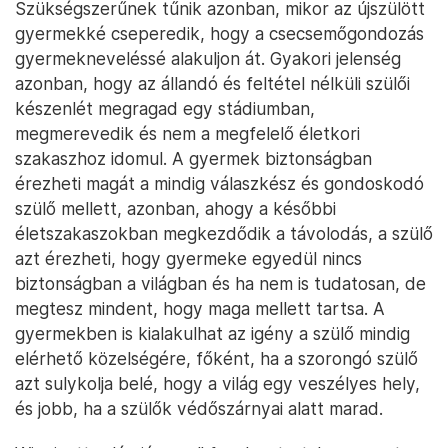
Szükségszerűnek tűnik azonban, mikor az újszülött
gyermekké cseperedik, hogy a csecsemőgondozás
gyermekneveléssé alakuljon át. Gyakori jelenség
azonban, hogy az állandó és feltétel nélküli szülői
készenlét megragad egy stádiumban,
megmerevedik és nem a megfelelő életkori
szakaszhoz idomul. A gyermek biztonságban
érezheti magát a mindig válaszkész és gondoskodó
szülő mellett, azonban, ahogy a későbbi
életszakaszokban megkezdődik a távolodás, a szülő
azt érezheti, hogy gyermeke egyedül nincs
biztonságban a világban és ha nem is tudatosan, de
megtesz mindent, hogy maga mellett tartsa. A
gyermekben is kialakulhat az igény a szülő mindig
elérhető közelségére, főként, ha a szorongó szülő
azt sulykolja belé, hogy a világ egy veszélyes hely,
és jobb, ha a szülők védőszárnyai alatt marad.