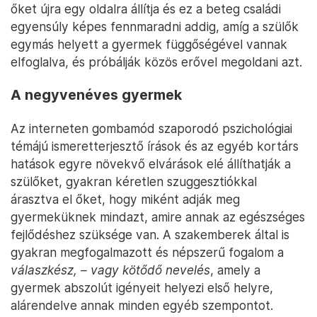
őket újra egy oldalra állítja és ez a beteg családi
egyensúly képes fennmaradni addig, amíg a szülők
egymás helyett a gyermek függőségével vannak
elfoglalva, és próbálják közös erővel megoldani azt.
A negyvenéves gyermek
Az interneten gombamód szaporodó pszichológiai
témájú ismeretterjesztő írások és az egyéb kortárs
hatások egyre növekvő elvárások elé állíthatják a
szülőket, gyakran kéretlen szuggesztiókkal
árasztva el őket, hogy miként adják meg
gyermeküknek mindazt, amire annak az egészséges
fejlődéshez szüksége van. A szakemberek által is
gyakran megfogalmazott és népszerű fogalom a
válaszkész, – vagy kötődő nevelés
, amely a
gyermek abszolút igényeit helyezi első helyre,
alárendelve annak minden egyéb szempontot.