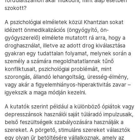
fordulatszámon akar működni, mint alap esetben
szokott?
A pszichológiai elméletek közül Khantzian sokat
idézett önmedikalizációs (öngyógyító, ön-
gyógyszerelő) elmélete mutatott rá arra, hogy a
droghasználat, illetve az adott drog kiválasztása
gyakran egy tudattalan folyamat, melynek során a
személy a számára megoldhatatlannak tűnő
konfliktusait, pszichológiai problémáit, mint
szorongás, állandó lehangoltság, üresség-élmény,
vagy akár a figyelemhiányos-hiperaktivitás zavar –
igyekszik a maga módján kezelni.
A kutatók szerint például a különböző ópiátok vagy
depresszánsok használói saját túláradó impulzusaik,
belső feszültségeik szabályozására használják a
szereket. A pörgető, stimuláns szereket választók
egy olyan űr betöltésére vállalkoznak, amely az