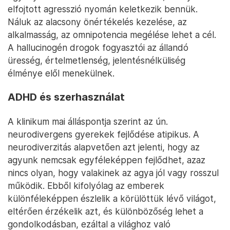
elfojtott agresszió nyomán keletkezik bennük.
Náluk az alacsony önértékelés kezelése, az
alkalmasság, az omnipotencia megélése lehet a cél.
A hallucinogén drogok fogyasztói az állandó
üresség, értelmetlenség, jelentésnélküliség
élménye elől menekülnek.
ADHD és szerhasználat
A klinikum mai álláspontja szerint az ún.
neurodivergens gyerekek fejlődése atipikus. A
neurodiverzitás alapvetően azt jelenti, hogy az
agyunk nemcsak egyféleképpen fejlődhet, azaz
nincs olyan, hogy valakinek az agya jól vagy rosszul
működik. Ebből kifolyólag az emberek
különféleképpen észlelik a körülöttük lévő világot,
eltérően érzékelik azt, és különbözőség lehet a
gondolkodásban, ezáltal a világhoz való