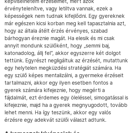
képviselhetem érzéseimet, mert azok
érvénytelenítve, vagy letiltva vannak, ezek a
képességek nem tudnak kifejlődni. Egy gyereknek
már egészen kicsi korban meg kell tapasztalnia azt,
hogy az általa átélt érzés érvényes, szabad
bárhogyan éreznie magát. Ha elesik és mi csak
annyit mondunk szülőként, hogy „semmi baj,
katonadolog, állj fel”, akkor egyszerre két dolgot
tettünk. Egyrészt negligáltuk az érzését, mutattunk
egy helytelen megküzdési stratégiát számára. Ha
egy szülő képes mentalizálni, a gyermeke érzéseit
tartalmazni, akkor egy ilyen esetben fontos a
gyerek számára kifejeznie, hogy megérti a
fájdalmát, ezt érdemes egy öleléssel, simogatással is
kifejeznie, majd ha a gyerek megnyugodott, tovább
lehet menni. Ha így teszünk, akkor egy valós
érzésre egy adekvát szülői választ adtunk.