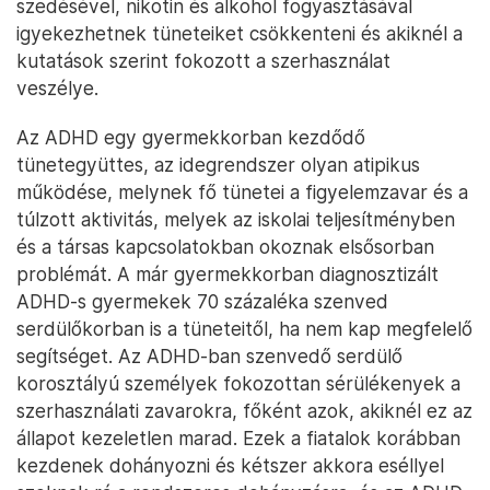
szedésével, nikotin és alkohol fogyasztásával
igyekezhetnek tüneteiket csökkenteni és akiknél a
kutatások szerint fokozott a szerhasználat
veszélye.
Az ADHD egy gyermekkorban kezdődő
tünetegyüttes, az idegrendszer olyan atipikus
működése, melynek fő tünetei a figyelemzavar és a
túlzott aktivitás, melyek az iskolai teljesítményben
és a társas kapcsolatokban okoznak elsősorban
problémát. A már gyermekkorban diagnosztizált
ADHD-s gyermekek 70 százaléka szenved
serdülőkorban is a tüneteitől, ha nem kap megfelelő
segítséget. Az ADHD-ban szenvedő serdülő
korosztályú személyek fokozottan sérülékenyek a
szerhasználati zavarokra, főként azok, akiknél ez az
állapot kezeletlen marad. Ezek a fiatalok korábban
kezdenek dohányozni és kétszer akkora eséllyel