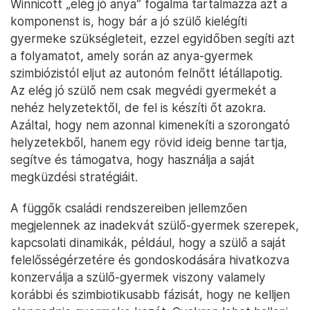
Winnicott „elég jó anya” fogalma tartalmazza azt a
komponenst is, hogy bár a jó szülő kielégíti
gyermeke szükségleteit, ezzel egyidőben segíti azt
a folyamatot, amely során az anya-gyermek
szimbiózistól eljut az autonóm felnőtt létállapotig.
Az elég jó szülő nem csak megvédi gyermekét a
nehéz helyzetektől, de fel is készíti őt azokra.
Azáltal, hogy nem azonnal kimenekíti a szorongató
helyzetekből, hanem egy rövid ideig benne tartja,
segítve és támogatva, hogy használja a saját
megküzdési stratégiáit.
A függők családi rendszereiben jellemzően
megjelennek az inadekvát szülő-gyermek szerepek,
kapcsolati dinamikák, például, hogy a szülő a saját
felelősségérzetére és gondoskodására hivatkozva
konzerválja a szülő-gyermek viszony valamely
korábbi és szimbiotikusabb fázisát, hogy ne kelljen