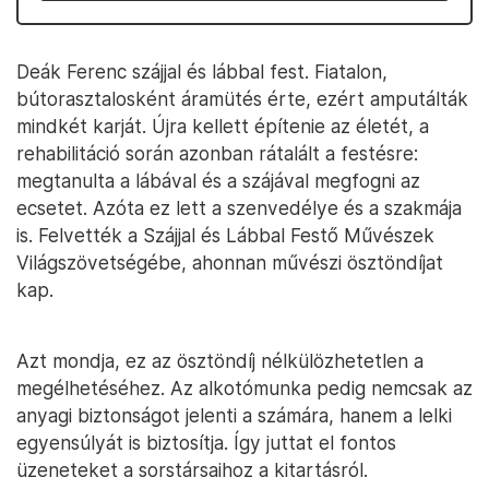
Deák Ferenc szájjal és lábbal fest. Fiatalon,
bútorasztalosként áramütés érte, ezért amputálták
mindkét karját. Újra kellett építenie az életét, a
rehabilitáció során azonban rátalált a festésre:
megtanulta a lábával és a szájával megfogni az
ecsetet. Azóta ez lett a szenvedélye és a szakmája
is. Felvették a Szájjal és Lábbal Festő Művészek
Világszövetségébe, ahonnan művészi ösztöndíjat
kap.
Azt mondja, ez az ösztöndíj nélkülözhetetlen a
megélhetéséhez. Az alkotómunka pedig nemcsak az
anyagi biztonságot jelenti a számára, hanem a lelki
egyensúlyát is biztosítja. Így juttat el fontos
üzeneteket a sorstársaihoz a kitartásról.