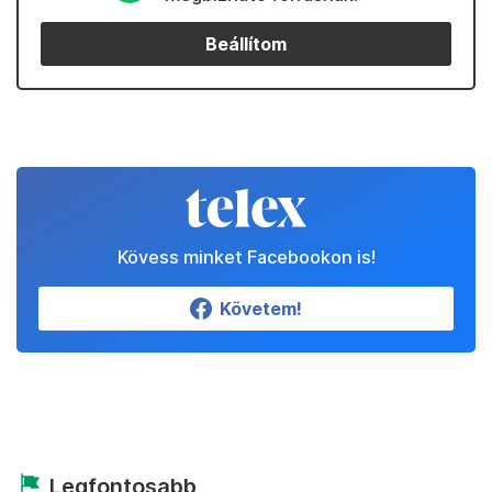
Beállítom
Kövess minket Facebookon is!
Követem!
Legfontosabb