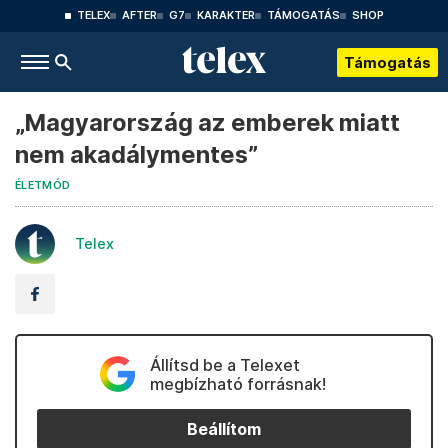
TELEX
AFTER
G7
KARAKTER
TÁMOGATÁS
SHOP
Támogatás
„Magyarország az emberek miatt
nem akadálymentes”
ÉLETMÓD
Telex
Állítsd be a Telexet
megbízható forrásnak!
Beállítom