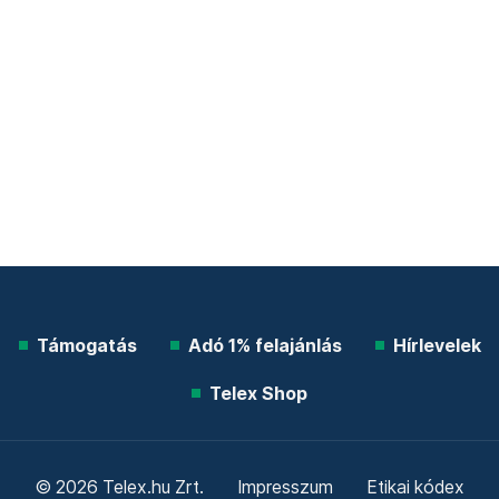
Támogatás
Adó 1% felajánlás
Hírlevelek
Telex Shop
© 2026 Telex.hu Zrt.
Impresszum
Etikai kódex