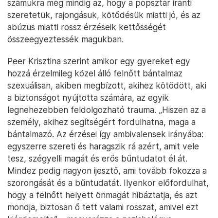
számukra még mindig az, hogy a popsztár iránti
szeretetük, rajongásuk, kötődésük miatti jó, és az
abúzus miatti rossz érzéseik kettősségét
összeegyeztessék magukban.
Peer Krisztina szerint amikor egy gyereket egy
hozzá érzelmileg közel álló felnőtt bántalmaz
szexuálisan, akiben megbízott, akihez kötődött, aki
a biztonságot nyújtotta számára, az egyik
legnehezebben feldolgozható trauma. „Hiszen az a
személy, akihez segítségért fordulhatna, maga a
bántalmazó. Az érzései így ambivalensek irányába:
egyszerre szereti és haragszik rá azért, amit vele
tesz, szégyelli magát és erős bűntudatot él át.
Mindez pedig nagyon ijesztő, ami tovább fokozza a
szorongását és a bűntudatát. Ilyenkor előfordulhat,
hogy a felnőtt helyett önmagát hibáztatja, és azt
mondja, biztosan ő tett valami rosszat, amivel ezt