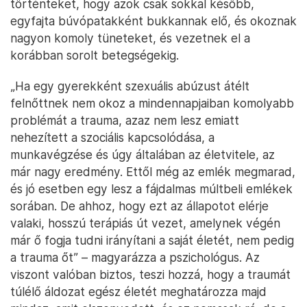
történteket, hogy azok csak sokkal később,
egyfajta búvópatakként bukkannak elő, és okoznak
nagyon komoly tüneteket, és vezetnek el a
korábban sorolt betegségekig.
„Ha egy gyerekként szexuális abúzust átélt
felnőttnek nem okoz a mindennapjaiban komolyabb
problémát a trauma, azaz nem lesz emiatt
nehezített a szociális kapcsolódása, a
munkavégzése és úgy általában az életvitele, az
már nagy eredmény. Ettől még az emlék megmarad,
és jó esetben egy lesz a fájdalmas múltbeli emlékek
sorában. De ahhoz, hogy ezt az állapotot elérje
valaki, hosszú terápiás út vezet, amelynek végén
már ő fogja tudni irányítani a saját életét, nem pedig
a trauma őt” – magyarázza a pszichológus. Az
viszont valóban biztos, teszi hozzá, hogy a traumát
túlélő áldozat egész életét meghatározza majd