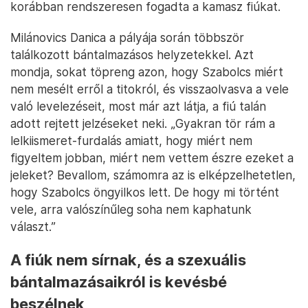
korábban rendszeresen fogadta a kamasz fiúkat.
Milánovics Danica a pályája során többször
találkozott bántalmazásos helyzetekkel. Azt
mondja, sokat töpreng azon, hogy Szabolcs miért
nem mesélt erről a titokról, és visszaolvasva a vele
való levelezéseit, most már azt látja, a fiú talán
adott rejtett jelzéseket neki. „Gyakran tör rám a
lelkiismeret-furdalás amiatt, hogy miért nem
figyeltem jobban, miért nem vettem észre ezeket a
jeleket? Bevallom, számomra az is elképzelhetetlen,
hogy Szabolcs öngyilkos lett. De hogy mi történt
vele, arra valószínűleg soha nem kaphatunk
választ.”
A fiúk nem sírnak, és a szexuális
bántalmazásaikról is kevésbé
beszélnek