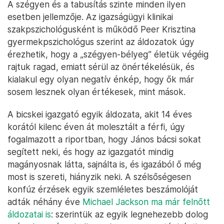
A szégyen és a tabusítás szinte minden ilyen
esetben jellemzője. Az igazságügyi klinikai
szakpszichológusként is működő Peer Krisztina
gyermekpszichológus szerint az áldozatok úgy
érezhetik, hogy a „szégyen-bélyeg” életük végéig
rajtuk ragad, emiatt sérül az önértékelésük, és
kialakul egy olyan negatív énkép, hogy ők már
sosem lesznek olyan értékesek, mint mások.
A bicskei igazgató egyik áldozata, akit 14 éves
korától kilenc éven át molesztált a férfi, úgy
fogalmazott a riportban, hogy János bácsi sokat
segített neki, és hogy az igazgatót mindig
magányosnak látta, sajnálta is, és igazából ő még
most is szereti, hiányzik neki. A szélsőségesen
konfúz érzések egyik szemléletes beszámolóját
adták néhány éve
Michael Jackson ma már felnőtt
áldozatai is
: szerintük az egyik legnehezebb dolog