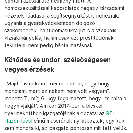
bántalmazással átélt élmény miatt. A
homoszexualitással kapcsolatos negatív társadalmi
nézetek ráadásul a segítségnyújtást is nehezítik,
ugyanis a gyerekvédelemben dolgozó
szakemberek, ha tudomásukra jut is a szexuális
kizsákmányolás, hajlamosak azt prostitúciónak
tekinteni, nem pedig bántalmazásnak.
Kötődés és undor: szélsőségesen
vegyes érzések
„Majd ő is nekem... nem is tudom, hogy hogy
mondjam, mert ez nekem nem volt vágyam”,
mondta T., míg G. úgy fogalmazott, hogy „csinálta a
hogyhívjákját”. Amikor 2017-ben a bicskei
gyermekotthon igazgatójának áldozatai az
RTL
Házon kívül
című műsorának nyilatkoztak, egyikük
sem mondta ki, az igazgató pontosan mit tett velük.