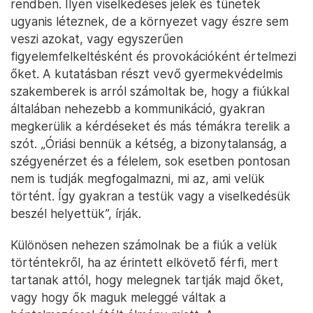
rendben. Ilyen viselkedéses jelek és tünetek
ugyanis léteznek, de a környezet vagy észre sem
veszi azokat, vagy egyszerűen
figyelemfelkeltésként és provokációként értelmezi
őket. A kutatásban részt vevő gyermekvédelmis
szakemberek is arról számoltak be, hogy a fiúkkal
általában nehezebb a kommunikáció, gyakran
megkerülik a kérdéseket és más témákra terelik a
szót. „Óriási bennük a kétség, a bizonytalanság, a
szégyenérzet és a félelem, sok esetben pontosan
nem is tudják megfogalmazni, mi az, ami velük
történt. Így gyakran a testük vagy a viselkedésük
beszél helyettük”, írják.
Különösen nehezen számolnak be a fiúk a velük
történtekről, ha az érintett elkövető férfi, mert
tartanak attól, hogy melegnek tartják majd őket,
vagy hogy ők maguk meleggé váltak a