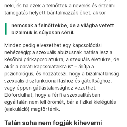
neki, és ha ezek a felnőttek a nevelés és érzelmi
támogatás helyett bántalmazzák őket, akkor
nemcsak a felnőttekbe, de a világba vetett
bizalmuk is súlyosan sérül.
Mindez pedig elvezethet egy kapcsolódási
nehézségig: a szexuális abúzusnak hatása lesz a
későbbi párkapcsolatukra, a szexuális életükre, de
akár a baráti kapcsolataikra is” – állítja a
pszichológus, és hozzáteszi, hogy a bizalmatlanság
szexuális diszfunkcionalitáshoz és gátoltsághoz,
vagy éppen gátlástalansághoz vezethet.
Előfordulhat, hogy a férfi a szexualitásban
egyáltalán nem leli örömét, bár a fizikai kielégülés
(ejakuláció) megtörténik.
Talán soha nem fogják kiheverni