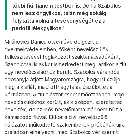
többi fiú, hanem testben is. De ha Szabolcs
nem lesz öngyilkos, talán még sokáig
folytatta volna a tevékenységét ez a
pedofil lélekgyilkos.”
Milánovics Danica ötven éve dolgozik a
gyermekvédelemben, főként nevelőszülők
felkészítésével foglakozott szaktanácsadóként,
Szabolccsal is akkor ismerkedett meg, amikor a fiú
egy nevelőcsaládhoz került. Szabolcs várandós
édesanyja átjött Magyarországra, hogy itt szülje
meg a kisfiát, majd otthagyta az újszülöttet a
kórházban. A fiú először csecsemőotthonba, majd
nevelőszülőkhöz került, akik szépen, szeretettel
nevelték, de az idős nevelőmama már nem bírt a
kamaszodó fiúval. Ekkor a civil nevelőszülői
hálózatot működtető szakemberek próbálták újra
családban elhelyezni, még Szabolcs vér szerinti