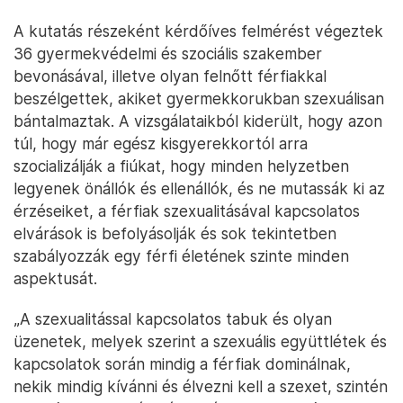
A kutatás részeként kérdőíves felmérést végeztek
36 gyermekvédelmi és szociális szakember
bevonásával, illetve olyan felnőtt férfiakkal
beszélgettek, akiket gyermekkorukban szexuálisan
bántalmaztak. A vizsgálataikból kiderült, hogy azon
túl, hogy már egész kisgyerekkortól arra
szocializálják a fiúkat, hogy minden helyzetben
legyenek önállók és ellenállók, és ne mutassák ki az
érzéseiket, a férfiak szexualitásával kapcsolatos
elvárások is befolyásolják és sok tekintetben
szabályozzák egy férfi életének szinte minden
aspektusát.
„A szexualitással kapcsolatos tabuk és olyan
üzenetek, melyek szerint a szexuális együttlétek és
kapcsolatok során mindig a férfiak dominálnak,
nekik mindig kívánni és élvezni kell a szexet, szintén