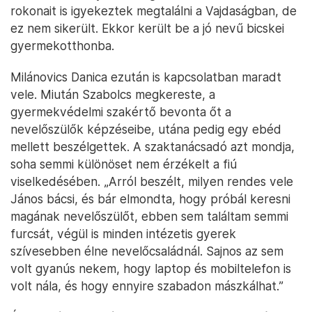
rokonait is igyekeztek megtalálni a Vajdaságban, de
ez nem sikerült. Ekkor került be a jó nevű bicskei
gyermekotthonba.
Milánovics Danica ezután is kapcsolatban maradt
vele. Miután Szabolcs megkereste, a
gyermekvédelmi szakértő bevonta őt a
nevelőszülők képzéseibe, utána pedig egy ebéd
mellett beszélgettek. A szaktanácsadó azt mondja,
soha semmi különöset nem érzékelt a fiú
viselkedésében. „Arról beszélt, milyen rendes vele
János bácsi, és bár elmondta, hogy próbál keresni
magának nevelőszülőt, ebben sem találtam semmi
furcsát, végül is minden intézetis gyerek
szívesebben élne nevelőcsaládnál. Sajnos az sem
volt gyanús nekem, hogy laptop és mobiltelefon is
volt nála, és hogy ennyire szabadon mászkálhat.”