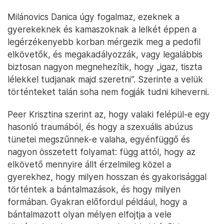
Milánovics Danica úgy fogalmaz, ezeknek a
gyerekeknek és kamaszoknak a lelkét éppen a
legérzékenyebb korban mérgezik meg a pedofil
elkövetők, és megakadályozzák, vagy legalábbis
biztosan nagyon megnehezítik, hogy „igaz, tiszta
lélekkel tudjanak majd szeretni”. Szerinte a velük
történteket talán soha nem fogják tudni kiheverni.
Peer Krisztina szerint az, hogy valaki felépül-e egy
hasonló traumából, és hogy a szexuális abúzus
tünetei megszűnnek-e valaha, egyénfüggő és
nagyon összetett folyamat: függ attól, hogy az
elkövető mennyire állt érzelmileg közel a
gyerekhez, hogy milyen hosszan és gyakorisággal
történtek a bántalmazások, és hogy milyen
formában. Gyakran előfordul például, hogy a
bántalmazott olyan mélyen elfojtja a vele