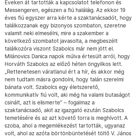
Éveken át tartották a kapcsolatot telefonon és
Messengeren, egészen a fiú haláláig. Az ekkor 19
éves fiú egyszer arra kérte a szaktanácsadót, hogy
találkozzanak egy bizonyos szombaton, szeretne
valamit neki elmesélni, mire a szakember a
következő szombatot javasolta, a megbeszélt
találkozóra viszont Szabolcs már nem jött el.
Milánovics Danica napok múlva értesült arról, hogy
Horváth Szabolcs az előző héten öngyilkos lett.
„Rettenetesen váratlanul ért a hír, és akkor még
nem tudtam másra gondolni, hogy talán szerelmi
bánata volt. Szabolcs egy életszerető,
kommunikatív fiú volt, aki még ha valami butaságot
csinált, azt is elismerte” – fogalmaz a
szaktanácsadó, akit az igazgató ezután Szabolcs
temetésére és az azt követő torra is meghívott. A
szoba, ahol a megemlékezést tartották, ugyanaz
volt, ahol az azóta börtönbüntetését töltő V. János