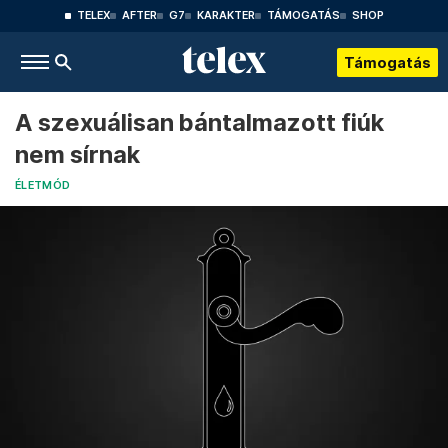
TELEX
AFTER
G7
KARAKTER
TÁMOGATÁS
SHOP
Támogatás
A szexuálisan bántalmazott fiúk
nem sírnak
ÉLETMÓD