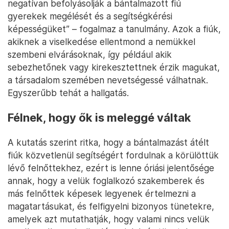
negatívan befolyásolják a bántalmazott fiú
gyerekek megélését és a segítségkérési
képességüket” – fogalmaz a tanulmány. Azok a fiúk,
akiknek a viselkedése ellentmond a nemükkel
szembeni elvárásoknak, így például akik
sebezhetőnek vagy kirekesztettnek érzik magukat,
a társadalom szemében nevetségessé válhatnak.
Egyszerűbb tehát a hallgatás.
Félnek, hogy ők is meleggé váltak
A kutatás szerint ritka, hogy a bántalmazást átélt
fiúk közvetlenül segítségért fordulnak a körülöttük
lévő felnőttekhez, ezért is lenne óriási jelentősége
annak, hogy a velük foglalkozó szakemberek és
más felnőttek képesek legyenek értelmezni a
magatartásukat, és felfigyelni bizonyos tünetekre,
amelyek azt mutathatják, hogy valami nincs velük