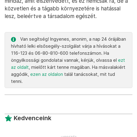
mindaz, amit elszenvedett, és ez nemcsak rá, de a
közvetlen és a tágabb környezetére is hatással
lesz, beleértve a társadalom egészét.
Van segítség! Ingyenes, anonim, a nap 24 órájában
hívható lelki elsősegély-szolgálat várja a hívásokat a
116-123 és 06-80-810-600 telefonszámon. Ha
öngyilkossági gondolatai vannak, kérjük, olvassa el
ezt
az oldalt
, mielőtt kárt tenne magában. Ha másvalakiért
aggódik,
ezen az oldalon
talál tanácsokat, mit tud
tenni.
Kedvenceink