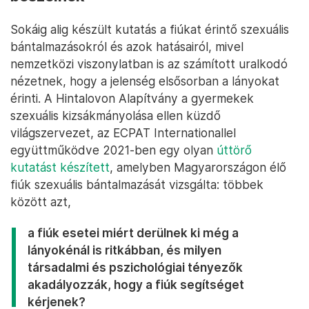
Sokáig alig készült kutatás a fiúkat érintő szexuális
bántalmazásokról és azok hatásairól, mivel
nemzetközi viszonylatban is az számított uralkodó
nézetnek, hogy a jelenség elsősorban a lányokat
érinti. A Hintalovon Alapítvány a gyermekek
szexuális kizsákmányolása ellen küzdő
világszervezet, az ECPAT Internationallel
együttműködve 2021-ben egy olyan
úttörő
kutatást készített
, amelyben Magyarországon élő
fiúk szexuális bántalmazását vizsgálta: többek
között azt,
a fiúk esetei miért derülnek ki még a
lányokénál is ritkábban, és milyen
társadalmi és pszichológiai tényezők
akadályozzák, hogy a fiúk segítséget
kérjenek?