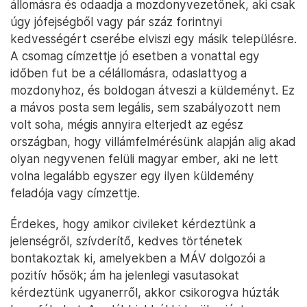
állomásra és odaadja a mozdonyvezetőnek, aki csak
úgy jófejségből vagy pár száz forintnyi
kedvességért cserébe elviszi egy másik településre.
A csomag címzettje jó esetben a vonattal egy
időben fut be a célállomásra, odaslattyog a
mozdonyhoz, és boldogan átveszi a küldeményt. Ez
a mávos posta sem legális, sem szabályozott nem
volt soha, mégis annyira elterjedt az egész
országban, hogy villámfelmérésünk alapján alig akad
olyan negyvenen felüli magyar ember, aki ne lett
volna legalább egyszer egy ilyen küldemény
feladója vagy címzettje.
Érdekes, hogy amikor civileket kérdeztünk a
jelenségről, szívderítő, kedves történetek
bontakoztak ki, amelyekben a MÁV dolgozói a
pozitív hősök; ám ha jelenlegi vasutasokat
kérdeztünk ugyanerről, akkor csikorogva húzták