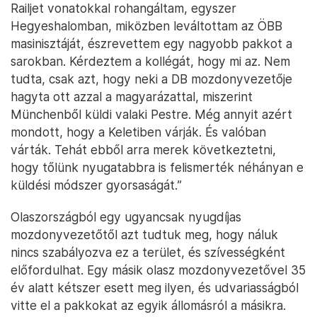
Railjet vonatokkal rohangáltam, egyszer
Hegyeshalomban, miközben leváltottam az ÖBB
masinisztáját, észrevettem egy nagyobb pakkot a
sarokban. Kérdeztem a kollégát, hogy mi az. Nem
tudta, csak azt, hogy neki a DB mozdonyvezetője
hagyta ott azzal a magyarázattal, miszerint
Münchenből küldi valaki Pestre. Még annyit azért
mondott, hogy a Keletiben várják. És valóban
várták. Tehát ebből arra merek következtetni,
hogy tőlünk nyugatabbra is felismerték néhányan e
küldési módszer gyorsaságát.”
Olaszországból egy ugyancsak nyugdíjas
mozdonyvezetőtől azt tudtuk meg, hogy náluk
nincs szabályozva ez a terület, és szívességként
előfordulhat. Egy másik olasz mozdonyvezetővel 35
év alatt kétszer esett meg ilyen, és udvariasságból
vitte el a pakkokat az egyik állomásról a másikra.