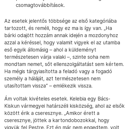
csomagtovábbítások.
Az esetek jelentős többsége az első kategóriába
tartozott, és reméli, hogy ez ma is így van. „Ha
bárki odajött hozzám annak idején a mozdonyhoz
azzal a kéréssel, hogy valamit vigyek el az utamba
eső egyik állomásig – ahol a küldeményt
természetesen várja valaki –, szinte soha nem
mondtam nemet, sőt ellenszolgáltatást sem kértem.
Ha mégis tárgyiasította a feladó vagy a fogadó
személy a háláját, azt természetesen nem
utasítottam vissza” – emlékezik vissza.
Ám voltak kivételes esetek. Kelebia egy Bács-
Kiskun vármegyei határszéli kisközség, ahol az elsők
között érik a cseresznye. „Amikor érett a
cseresznye, jöttek a kartondobozokkal, hogy
vigyük fel Pestre. Ezt én már nem engedtem, volt