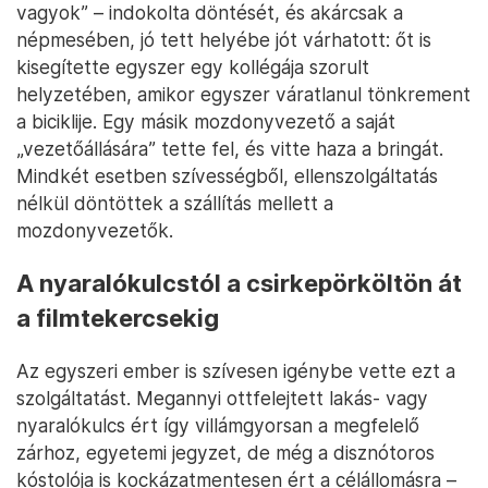
vagyok” – indokolta döntését, és akárcsak a
népmesében, jó tett helyébe jót várhatott: őt is
kisegítette egyszer egy kollégája szorult
helyzetében, amikor egyszer váratlanul tönkrement
a biciklije. Egy másik mozdonyvezető a saját
„vezetőállására” tette fel, és vitte haza a bringát.
Mindkét esetben szívességből, ellenszolgáltatás
nélkül döntöttek a szállítás mellett a
mozdonyvezetők.
A nyaralókulcstól a csirkepörköltön át
a filmtekercsekig
Az egyszeri ember is szívesen igénybe vette ezt a
szolgáltatást. Megannyi ottfelejtett lakás- vagy
nyaralókulcs ért így villámgyorsan a megfelelő
zárhoz, egyetemi jegyzet, de még a disznótoros
kóstolója is kockázatmentesen ért a célállomásra –