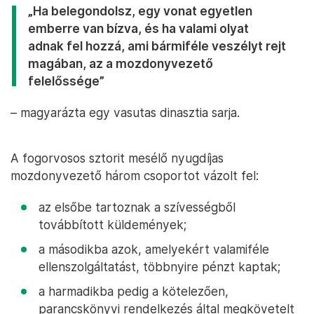
„Ha belegondolsz, egy vonat egyetlen
emberre van bízva, és ha valami olyat
adnak fel hozzá, ami bármiféle veszélyt rejt
magában, az a mozdonyvezető
felelőssége”
– magyarázta egy vasutas dinasztia sarja.
A fogorvosos sztorit mesélő nyugdíjas
mozdonyvezető három csoportot vázolt fel:
az elsőbe tartoznak a szívességből
továbbított küldemények;
a másodikba azok, amelyekért valamiféle
ellenszolgáltatást, többnyire pénzt kaptak;
a harmadikba pedig a kötelezően,
parancskönyvi rendelkezés által megkövetelt