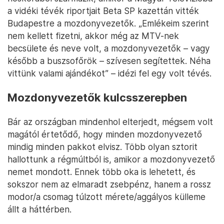
a vidéki tévék riportjait Beta SP kazettán vitték
Budapestre a mozdonyvezetők. „Emlékeim szerint
nem kellett fizetni, akkor még az MTV-nek
becsülete és neve volt, a mozdonyvezetők – vagy
később a buszsofőrök – szívesen segítettek. Néha
vittünk valami ajándékot” – idézi fel egy volt tévés.
Mozdonyvezetők kulcsszerepben
Bár az országban mindenhol elterjedt, mégsem volt
magától értetődő, hogy minden mozdonyvezető
mindig minden pakkot elvisz. Több olyan sztorit
hallottunk a régmúltból is, amikor a mozdonyvezető
nemet mondott. Ennek több oka is lehetett, és
sokszor nem az elmaradt zsebpénz, hanem a rossz
modor/a csomag túlzott mérete/aggályos külleme
állt a háttérben.