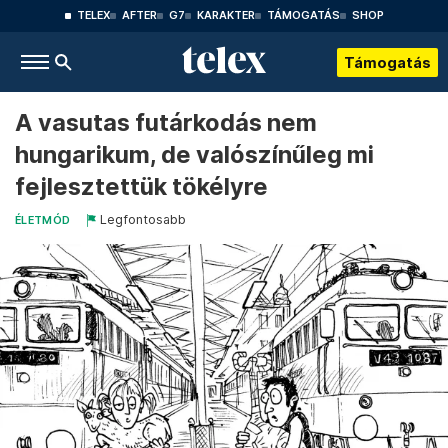
TELEX
AFTER
G7
KARAKTER
TÁMOGATÁS
SHOP
Támogatás
A vasutas futárkodás nem
hungarikum, de valószínűleg mi
fejlesztettük tökélyre
Legfontosabb
ÉLETMÓD