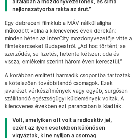
általában a mozdonyvezetőnek, és sima
nejlonszatyorba rakta az árut.”
Egy debreceni filmklub a MÁV nélkül aligha
működött volna a kilencvenes évek derekán:
minden héten az InterCity mozdonyvezetője vitte a
filmtekercseket Budapestről. „Ad hoc történt; se
szerződés, se fizetés, hetente kétszer: oda és
vissza, emlékeim szerint három éven keresztül.”
A korábban említett harmadik csoportba tartoztak
a kötelezően továbbítandó csomagok. Ezek
javarészt vérkészítmények vagy egyéb, sürgősen
szállítandó egészségügyi küldemények voltak. A
kilencvenes években ezt parancsban is kiadták.
Volt, amelyiken ott volt a radioaktív jel,
ezért az ilyen esetekben különösen
vigyáztak, ki ne nyíljon a csomag