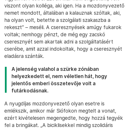
viszont olyan kolléga, aki igen. Ha a mozdonyvezető
nemet mondott, általában a kalauznak szóltak, aki,
ha olyan volt, betette a szolgálati szakaszba a
rekeszt” – meséli. A cseresznyések amúgy fukarok
voltak; nemhogy pénzt, de még egy zacskó
cseresznyét sem akartak adni a szolgáltatásért
cserébe, amit azzal indokoltak, hogy a cseresznyét
eladásra szánták.
A jelenség valahol a szürke zónában
helyezkedett el, nem véletlen hát, hogy
jelentős emberi összetevője volt a
futárkodásnak.
A nyugdíjas mozdonyvezető olyan esetre is
emlékszik, amikor már Siófokon megtelt a vonat,
ezért kivételesen megengedte, hogy hozzá tegyék
fel a bringákat. „A biciklisekkel mindig szolidáris