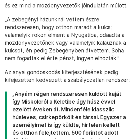
és ez mind a mozdonyvezetők jóindulatán múlott.
„A zebegényi házunknál vettem észre
rendszeresen, hogy otthon maradt a kulcs;
valamelyik rokon elment a Nyugatiba, odaadta a
mozdonyvezetőnek vagy valamelyik kalauznak a
kulcsot, én pedig Zebegényben átvettem. Soha
nem fogadtak el érte pénzt, ingyen elhozták.”
Az anyai gondoskodás kiterjesztésének pedig
kifejezetten kedvezett a szabályozatlan rendszer:
„Anyám régen rendszeresen küldött kaját
így Miskolcról a Keletibe úgy húsz évvel
ezelőtt éveken át. Mindenféle klasszik:
húsleves, csirkepörkölt és társai. Egyszer a
személyimet is így küldte, hirtelen kellett
és otthon felejtettem. 500 forintot adott