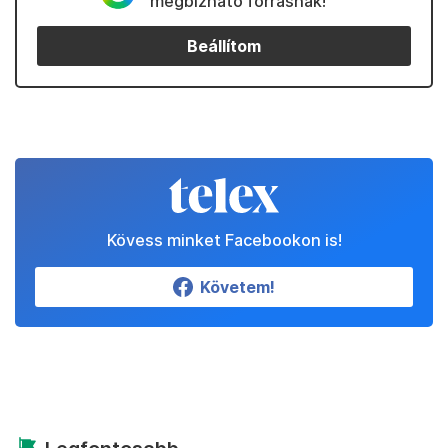
megbízható forrásnak!
Beállítom
Kövess minket Facebookon is!
Követem!