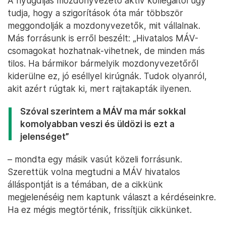
A nyugdíjas mozdonyvezető aktív kollégáitól úgy
tudja, hogy a szigorítások óta már többször
meggondolják a mozdonyvezetők, mit vállalnak.
Más forrásunk is erről beszélt: „Hivatalos MÁV-
csomagokat hozhatnak-vihetnek, de minden más
tilos. Ha bármikor bármelyik mozdonyvezetőről
kiderülne ez, jó eséllyel kirúgnák. Tudok olyanról,
akit azért rúgtak ki, mert rajtakapták ilyenen.
Szóval szerintem a MÁV ma már sokkal
komolyabban veszi és üldözi is ezt a
jelenséget”
– mondta egy másik vasút közeli forrásunk.
Szerettük volna megtudni a MÁV hivatalos
álláspontját is a témában, de a cikkünk
megjelenéséig nem kaptunk választ a kérdéseinkre.
Ha ez mégis megtörténik, frissítjük cikkünket.