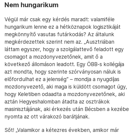
Nem hungarikum
Végül már csak egy kérdés maradt: valamiféle
hungarikum lenne ez a hétköznapok logisztikáját
megkönnyítő vasutas futárkodás? Az általunk
megkérdezettek szerint nem az. „Ausztriában
láttam egyszer, hogy a szolgálattevő feladott egy
csomagot a mozdonyvezetőnek, amit ő a
következő állomáson leadott. Egy ÖBB-s kollégája
azt mondta, hogy szerinte szórványosan náluk is
előfordulhat ez a jelenség” – mondja a nyugdíjas
mozdonyvezető, aki maga is küldött csomagot úgy,
hogy Keletiben odaadta a mozdonyvezetőnek, aki
aztán Hegyeshalomban átadta az osztrákok
masinisztájának, aki érkezés után Bécsben a kezébe
nyomta az ott várakozó barátjának.
Sőt! „Valamikor a kétezres években, amikor már