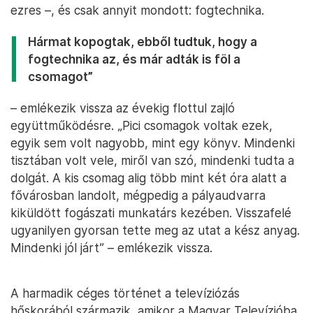
ezres –, és csak annyit mondott: fogtechnika.
Hármat kopogtak, ebből tudtuk, hogy a
fogtechnika az, és már adták is föl a
csomagot”
– emlékezik vissza az évekig flottul zajló
együttműködésre. „Pici csomagok voltak ezek,
egyik sem volt nagyobb, mint egy könyv. Mindenki
tisztában volt vele, miről van szó, mindenki tudta a
dolgát. A kis csomag alig több mint két óra alatt a
fővárosban landolt, mégpedig a pályaudvarra
kiküldött fogászati munkatárs kezében. Visszafelé
ugyanilyen gyorsan tette meg az utat a kész anyag.
Mindenki jól járt” – emlékezik vissza.
A harmadik céges történet a televíziózás
hőskorából származik, amikor a Magyar Televízióba