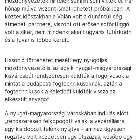
mozdonyvezetők hirtelen semmit sem vittek el. Pár
hónap múlva viszont ismét lehetett próbálkozni. A
köztes időszakban a Volán volt a dunántúli cég
átmeneti partnere, viszont ott erősen sofőrfüggő
volt a siker, nem mindenki akart ugyanis futárkodni
és a fuvar is többe került.
Hasonló történetet mesélt egy nyugdíjas
mozdonyvezető is: az egyik nyugat-magyarországi
kisvárosból rendszeresen küldték a fogorvosok a
mintát a budapesti fogtechnikusoknak, aztán a
fogtechnikusok a Keletiből küldték vissza az
elkészült anyagot.
A nyugat-magyarországi városkában indulás előtt
„rendszeresen felkopogott valaki a vezérállásra,
egy kis dobozt felénk nyújtva – amihez ügyesen
rögzítve volt kezdetben egy ötszázas, később egy