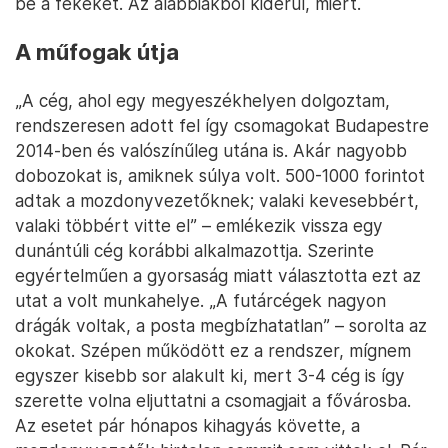
be a fékeket. Az alábbiakból kiderül, miért.
A műfogak útja
„A cég, ahol egy megyeszékhelyen dolgoztam,
rendszeresen adott fel így csomagokat Budapestre
2014-ben és valószínűleg utána is. Akár nagyobb
dobozokat is, amiknek súlya volt. 500-1000 forintot
adtak a mozdonyvezetőknek; valaki kevesebbért,
valaki többért vitte el” – emlékezik vissza egy
dunántúli cég korábbi alkalmazottja. Szerinte
egyértelműen a gyorsaság miatt választotta ezt az
utat a volt munkahelye. „A futárcégek nagyon
drágák voltak, a posta megbízhatatlan” – sorolta az
okokat. Szépen működött ez a rendszer, mígnem
egyszer kisebb sor alakult ki, mert 3-4 cég is így
szerette volna eljuttatni a csomagjait a fővárosba.
Az esetet pár hónapos kihagyás követte, a