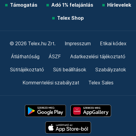
Támogatás
Adó 1% felajánlás
Hírlevelek
Telex Shop
© 2026 Telex.hu Zrt.
Impresszum
Etikai kódex
Átláthatóság
ÁSZF
Adatkezelési tájékoztató
Sütitájékoztató
Süti beállítások
Szabályzatok
Kommentelési szabályzat
Telex Sales