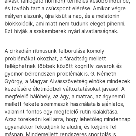
alvást támogató hormon) termelés később indul be,
és tovább tart a csúcspont elérése. Amikor végre
mélyen alszunk, újra kisüt a nap, és a melatonin
blokkolódik, ami miatt nem tudunk eleget pihenni.
Ezt hívják a szakemberek nyári alvatlanságnak.
A cirkadián ritmusunk felborulása komoly
problémákat okozhat, a fáradtság mellett
felléphetnek többek között kognitív zavarok és
gyomor-bélrendszeri problémák is. G. Németh
György, a Magyar Alvásszövetség elnöke mindezek
kezelésére életmódbeli változtatásokat javasol. A
megfelelő hálóhely, az ágy, a matrac, az ágynemű
mellett fekete szemmaszk használata is ajánlatos,
valamint fontos egy megfelelő rutin kialakítása.
Azaz törekedni kell arra, hogy lehetőleg mindennap
ugyanakkor feküdjünk le aludni, és keljünk fel
másnap. Mindemellett rendszeres sportolás is