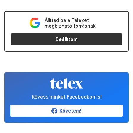
Állítsd be a Telexet
megbízható forrásnak!
Beállítom
Kövess minket Facebookon is!
Követem!