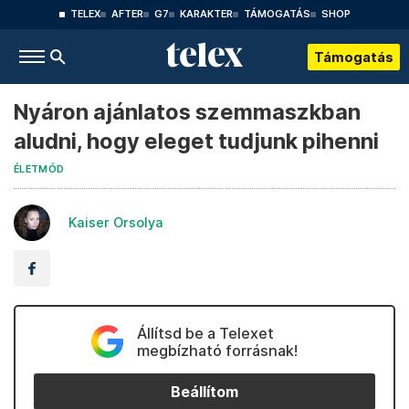
TELEX
AFTER
G7
KARAKTER
TÁMOGATÁS
SHOP
Támogatás
Nyáron ajánlatos szemmaszkban
aludni, hogy eleget tudjunk pihenni
ÉLETMÓD
Kaiser Orsolya
Állítsd be a Telexet
megbízható forrásnak!
Beállítom