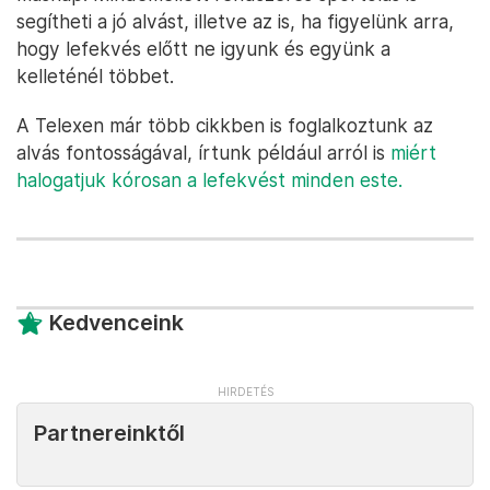
segítheti a jó alvást, illetve az is, ha figyelünk arra,
hogy lefekvés előtt ne igyunk és együnk a
kelleténél többet.
A Telexen már több cikkben is foglalkoztunk az
alvás fontosságával, írtunk például arról is
miért
halogatjuk kórosan a lefekvést minden este.
Kedvenceink
Partnereinktől