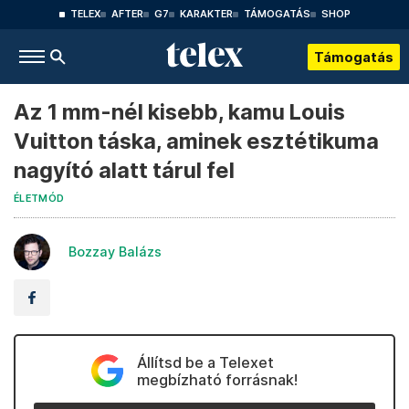
TELEX
AFTER
G7
KARAKTER
TÁMOGATÁS
SHOP
Támogatás
Az 1 mm-nél kisebb, kamu Louis
Vuitton táska, aminek esztétikuma
nagyító alatt tárul fel
ÉLETMÓD
Bozzay Balázs
Állítsd be a Telexet
megbízható forrásnak!