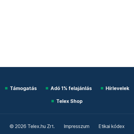
Támogatás
Adó 1% felajánlás
Hírlevelek
Telex Shop
© 2026 Telex.hu Zrt.
Impresszum
Etikai kódex