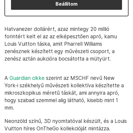
Beállítom
Hatvanezer dollárért, azaz mintegy 20 millió
forintért kelt el az az elképesztően apró, kamu
Louis Vuitton táska, amit Pharrell Williams
zenésznek készített egy művészeti csoport, a
zenész aztán aukcióra bocsátotta a mütyürt.
A
Guardian cikke
szerint az MSCHF nevű New
York-i székhelyű művészeti kollektíva készítette a
mikroszkopikus méretű táskát, ami annyira apró,
hogy szabad szemmel alig látható, kisebb mint 1
mm.
Neonzöld színű, 3D nyomtatóval készült, és a Louis
Vuitton híres OnTheGo kollekcióját mintázza.