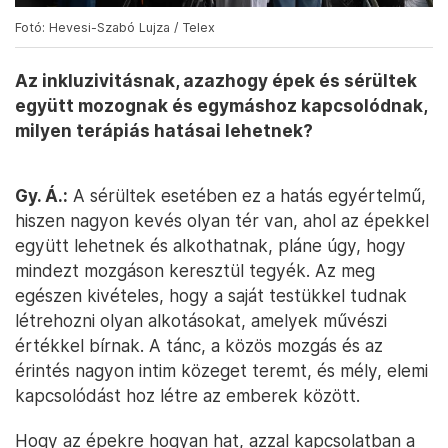
Fotó: Hevesi-Szabó Lujza / Telex
Az inkluzivitásnak, azazhogy épek és sérültek
együtt mozognak és egymáshoz kapcsolódnak,
milyen terápiás hatásai lehetnek?
Gy. Á.:
A sérültek esetében ez a hatás egyértelmű,
hiszen nagyon kevés olyan tér van, ahol az épekkel
együtt lehetnek és alkothatnak, pláne úgy, hogy
mindezt mozgáson keresztül tegyék. Az meg
egészen kivételes, hogy a saját testükkel tudnak
létrehozni olyan alkotásokat, amelyek művészi
értékkel bírnak. A tánc, a közös mozgás és az
érintés nagyon intim közeget teremt, és mély, elemi
kapcsolódást hoz létre az emberek között.
Hogy az épekre hogyan hat, azzal kapcsolatban a