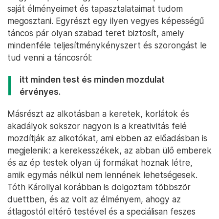
saját élményeimet és tapasztalataimat tudom
megosztani. Egyrészt egy ilyen vegyes képességű
táncos pár olyan szabad teret biztosít, amely
mindenféle teljesítménykényszert és szorongást le
tud venni a táncosról:
itt minden test és minden mozdulat
érvényes.
Másrészt az alkotásban a keretek, korlátok és
akadályok sokszor nagyon is a kreativitás felé
mozdítják az alkotókat, ami ebben az előadásban is
megjelenik: a kerekesszékek, az abban ülő emberek
és az ép testek olyan új formákat hoznak létre,
amik egymás nélkül nem lennének lehetségesek.
Tóth Károllyal korábban is dolgoztam többször
duettben, és az volt az élményem, ahogy az
átlagostól eltérő testével és a speciálisan feszes