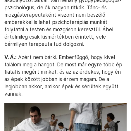
akadályozottakkal. Van néhány gyógypedagógus-
pszichológus, de ők nagyon ritkák. Tánc- és
mozgásterapeutaként viszont nem beszélő
emberekkel is lehet pszichoterápiás munkát
folytatni a testen és mozgáson keresztül. Ábel
értelmileg csak kismértékben érintett, vele
bármilyen terapeuta tud dolgozni.
V. Á.:
Azért nem bárki. Emberfüggő, hogy kivel
találom meg a hangot. De most már egyre több ép
fiatal is megért minket, és az az érdekes, hogy én
az épek között jobban is érzem magam. De a
legjobban akkor, amikor épek és sérültek együtt
vannak.