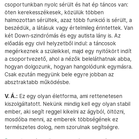
csoportunkban nyolc sérült és hat ép táncos van:
öten kerekesszékesek, közülük többen
halmozottan sérültek, azaz több funkció is sérült, a
beszédük, a látásuk vagy értelmileg érintettek. Van
két Down-szindrómás és egy autista lány is. Az
előadás egy civil helyzetből indul: a táncosok
megérkeznek a szüleikkel, majd egy nyitókört indít
a csoportvezető, ahol a nézők beleláthatnak abba,
hogyan dolgozunk, hogyan hangolódunk egymásra.
Csak ezután megyünk bele egyre jobban az
absztraktabb működésbe.
V. Á.:
Ez egy olyan életforma, ami rettenetesen
kiszolgáltatott. Nekünk mindig kell egy olyan stabil
ember, aki segít reggel kikelni az ágyból, öltözni,
mosdóba menni, az emberek többségének ez
természetes dolog, nem szorulnak segítségre.