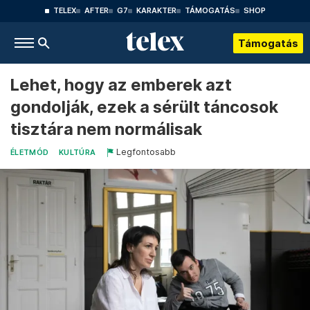
TELEX
AFTER
G7
KARAKTER
TÁMOGATÁS
SHOP
Támogatás
Lehet, hogy az emberek azt
gondolják, ezek a sérült táncosok
tisztára nem normálisak
Legfontosabb
ÉLETMÓD
KULTÚRA