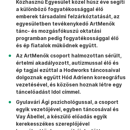
Közhasznú Egyesület közel húsz éve segíti
a különböző fogyatékossággal élő
emberek társadalmi felzárkóztatását, az
egyesületben tevékenykedő ArtMenők
tánc- és mozgásfókuszú oktatási
programban pedig fogyatékossággal élő
és ép fiatalok működnek együtt.
Az ArtMenők csoport
halmozottan sérült,
értelmi akadályozott, autizmussal élő és
ép tagjai ezúttal a Hodworks táncosaival
dolgoznak együtt Hód Adrienn koreográfus
vezetésével, és közösen hoznak létre egy
táncelőadást Idol címmel.
Gyulavári Ági pszichológussal, a csoport
egyik vezetőjével, egyben táncosával és
Vay Ábellel, a készülő előadás egyik
kerekesszékes szereplőjével