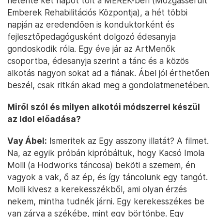
hetente két napot tölt a MEREK-ben (Mozgássérült
Emberek Rehabilitációs Központja), a hét többi
napján az eredendően is konduktorként és
fejlesztőpedagógusként dolgozó édesanyja
gondoskodik róla. Egy éve jár az ArtMenők
csoportba, édesanyja szerint a tánc és a közös
alkotás nagyon sokat ad a fiának. Ábel jól érthetően
beszél, csak ritkán akad meg a gondolatmenetében.
Miről szól és milyen alkotói módszerrel készül
az Idol előadása?
Vay Ábel:
Ismeritek az Egy asszony illatát? A filmet.
Na, az egyik próbán kipróbáltuk, hogy Kacsó Imola
Molli (a Hodworks táncosa) beköti a szemem, én
vagyok a vak, ő az ép, és így táncolunk egy tangót.
Molli kivesz a kerekesszékből, ami olyan érzés
nekem, mintha tudnék járni. Egy kerekesszékes be
van zárva a székébe, mint egy börtönbe. Egy