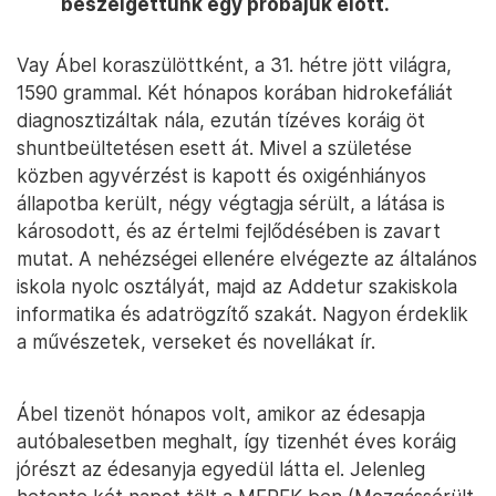
beszélgettünk egy próbájuk előtt.
Vay Ábel koraszülöttként, a 31. hétre jött világra,
1590 grammal. Két hónapos korában hidrokefáliát
diagnosztizáltak nála, ezután tízéves koráig öt
shuntbeültetésen esett át. Mivel a születése
közben agyvérzést is kapott és oxigénhiányos
állapotba került, négy végtagja sérült, a látása is
károsodott, és az értelmi fejlődésében is zavart
mutat. A nehézségei ellenére elvégezte az általános
iskola nyolc osztályát, majd az Addetur szakiskola
informatika és adatrögzítő szakát. Nagyon érdeklik
a művészetek, verseket és novellákat ír.
Ábel tizenöt hónapos volt, amikor az édesapja
autóbalesetben meghalt, így tizenhét éves koráig
jórészt az édesanyja egyedül látta el. Jelenleg