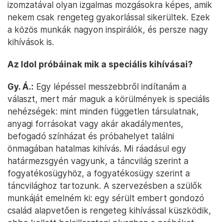
izomzatával olyan izgalmas mozgásokra képes, amik
nekem csak rengeteg gyakorlással sikerültek. Ezek
a közös munkák nagyon inspirálók, és persze nagy
kihívások is.
Az Idol próbáinak mik a speciális kihívásai?
Gy. Á.:
Egy lépéssel messzebbről indítanám a
választ, mert már maguk a körülmények is speciális
nehézségek: mint minden független társulatnak,
anyagi forrásokat vagy akár akadálymentes,
befogadó színházat és próbahelyet találni
önmagában hatalmas kihívás. Mi ráadásul egy
határmezsgyén vagyunk, a táncvilág szerint a
fogyatékosügyhöz, a fogyatékosügy szerint a
táncvilághoz tartozunk. A szervezésben a szülők
munkáját emelném ki: egy sérült embert gondozó
család alapvetően is rengeteg kihívással küszködik,