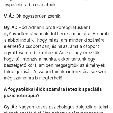
inspirációt ad a csapatnak.
V. Á.:
Ők egyszerűen zsenik.
Gy. Á.:
Hód Adrienn profi koreográfusként
gyönyörűen ráhangolódott erre a munkára. A darab
is abból indul ki, hogy mi az, ami mindenki számára
elérhető a csoportban, és mi az, amit a csoport
együttesen tud létrehozni. Amikor úgy érezzük,
hogy túl intenzív a munka, akkor tartunk egy
beszélgető kört, amiben megsegítjük az élmények
feldolgozását. A csoportmunka intenzitása sokszor
még számomra is megterhelő.
A fogyatékkal élők számára létezik speciális
pszichoterápia?
Gy. Á.:
Nagyon kevés pszichológus dolgozik értelmi