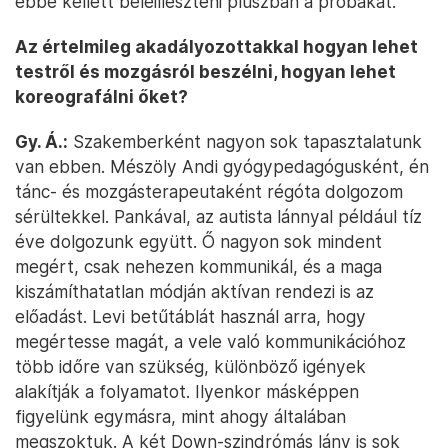
ebbe kellett beleilleszteni pluszban a próbákat.
Az értelmileg akadályozottakkal hogyan lehet
testről és mozgásról beszélni, hogyan lehet
koreografálni őket?
Gy. Á.:
Szakemberként nagyon sok tapasztalatunk
van ebben. Mészöly Andi gyógypedagógusként, én
tánc- és mozgásterapeutaként régóta dolgozom
sérültekkel. Pankával, az autista lánnyal például tíz
éve dolgozunk együtt. Ő nagyon sok mindent
megért, csak nehezen kommunikál, és a maga
kiszámíthatatlan módján aktívan rendezi is az
előadást. Levi betűtáblát használ arra, hogy
megértesse magát, a vele való kommunikációhoz
több időre van szükség, különböző igények
alakítják a folyamatot. Ilyenkor másképpen
figyelünk egymásra, mint ahogy általában
megszoktuk. A két Down-szindrómás lány is sok