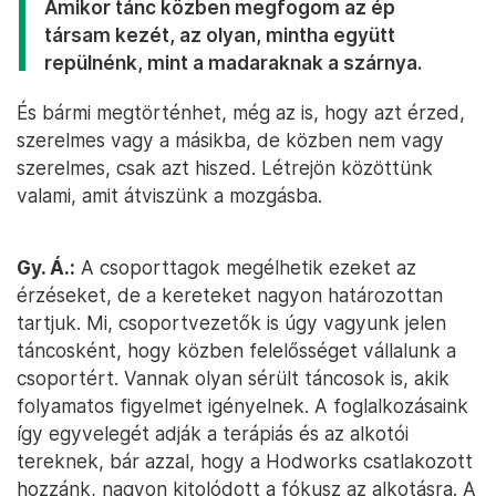
Amikor tánc közben megfogom az ép
társam kezét, az olyan, mintha együtt
repülnénk, mint a madaraknak a szárnya.
És bármi megtörténhet, még az is, hogy azt érzed,
szerelmes vagy a másikba, de közben nem vagy
szerelmes, csak azt hiszed. Létrejön közöttünk
valami, amit átviszünk a mozgásba.
Gy. Á.:
A csoporttagok megélhetik ezeket az
érzéseket, de a kereteket nagyon határozottan
tartjuk. Mi, csoportvezetők is úgy vagyunk jelen
táncosként, hogy közben felelősséget vállalunk a
csoportért. Vannak olyan sérült táncosok is, akik
folyamatos figyelmet igényelnek. A foglalkozásaink
így egyvelegét adják a terápiás és az alkotói
tereknek, bár azzal, hogy a Hodworks csatlakozott
hozzánk, nagyon kitolódott a fókusz az alkotásra. A