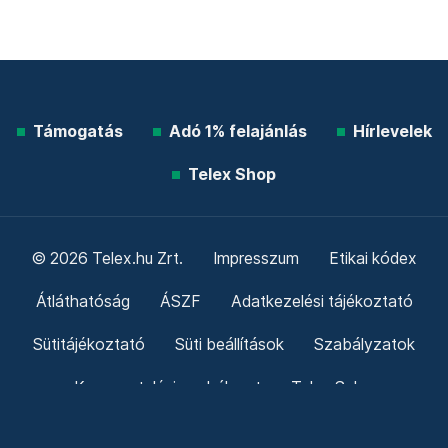
Támogatás
Adó 1% felajánlás
Hírlevelek
Telex Shop
© 2026 Telex.hu Zrt.
Impresszum
Etikai kódex
Átláthatóság
ÁSZF
Adatkezelési tájékoztató
Sütitájékoztató
Süti beállítások
Szabályzatok
Kommentelési szabályzat
Telex Sales