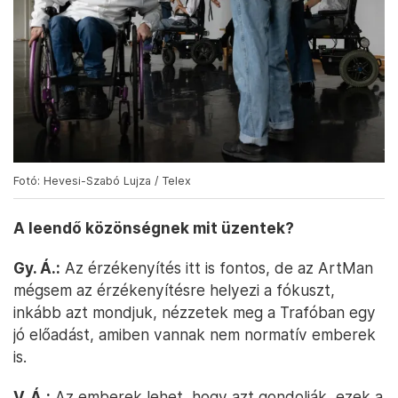
Fotó: Hevesi-Szabó Lujza / Telex
A leendő közönségnek mit üzentek?
Gy. Á.:
Az érzékenyítés itt is fontos, de az ArtMan
mégsem az érzékenyítésre helyezi a fókuszt,
inkább azt mondjuk, nézzetek meg a Trafóban egy
jó előadást, amiben vannak nem normatív emberek
is.
V. Á.:
Az emberek lehet, hogy azt gondolják, ezek a