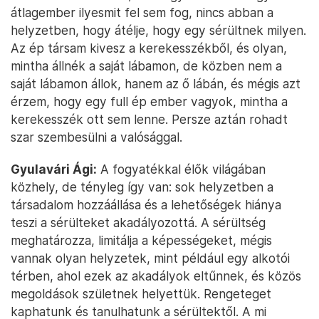
átlagember ilyesmit fel sem fog, nincs abban a
helyzetben, hogy átélje, hogy egy sérültnek milyen.
Az ép társam kivesz a kerekesszékből, és olyan,
mintha állnék a saját lábamon, de közben nem a
saját lábamon állok, hanem az ő lábán, és mégis azt
érzem, hogy egy full ép ember vagyok, mintha a
kerekesszék ott sem lenne. Persze aztán rohadt
szar szembesülni a valósággal.
Gyulavári Ági:
A fogyatékkal élők világában
közhely, de tényleg így van: sok helyzetben a
társadalom hozzáállása és a lehetőségek hiánya
teszi a sérülteket akadályozottá. A sérültség
meghatározza, limitálja a képességeket, mégis
vannak olyan helyzetek, mint például egy alkotói
térben, ahol ezek az akadályok eltűnnek, és közös
megoldások születnek helyettük. Rengeteget
kaphatunk és tanulhatunk a sérültektől. A mi