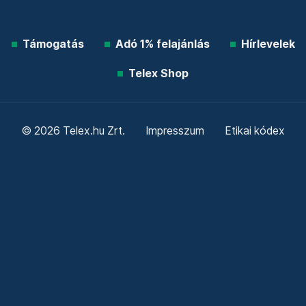
Támogatás
Adó 1% felajánlás
Hírlevelek
Telex Shop
© 2026 Telex.hu Zrt.
Impresszum
Etikai kódex
Átláthatóság
ÁSZF
Adatkezelési tájékoztató
Sütitájékoztató
Süti beállítások
Szabályzatok
Kommentelési szabályzat
Telex Sales