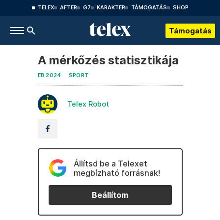
TELEX
AFTER
G7
KARAKTER
TÁMOGATÁS
SHOP
Támogatás
A mérkőzés statisztikája
EB 2024
SPORT
Telex Robot
Állítsd be a Telexet
megbízható forrásnak!
Beállítom