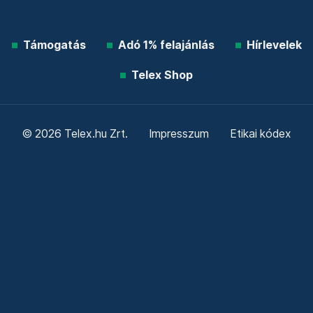
Támogatás
Adó 1% felajánlás
Hírlevelek
Telex Shop
© 2026 Telex.hu Zrt.
Impresszum
Etikai kódex
Átláthatóság
ÁSZF
Adatkezelési tájékoztató
Sütitájékoztató
Süti beállítások
Szabályzatok
Kommentelési szabályzat
Telex Sales