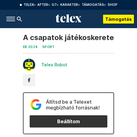
TELEX
AFTER
G7
KARAKTER
TÁMOGATÁS
SHOP
Támogatás
A csapatok játékoskerete
EB 2024
SPORT
Telex Robot
Állítsd be a Telexet
megbízható forrásnak!
Beállítom