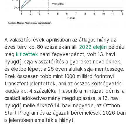
A választási évek áprilisában az átlagos hiány az
éves terv kb. 80 százalékán áll.
2022 elején
például
még
kifizettek
némi fegyverpénzt, volt 13. havi
nyugdíj, szja-visszatérítés a gyereket nevelőknek,
és életbe lépett a 25 éven aluliak szja-mentessége.
Ezek összesen több mint 1000 milliárd forintnyi
transzfert jelentettek, ami az összes költségvetési
kiadás kb. 4 százaléka. Hasonló a mintázat idén is: a
családi adókedvezmény megduplázása, a 13. havi
nyugdíj mellé érkező 14. havi negyede, az Otthon
Start Program és az ágazati béremelések 2026-ban
is jelentősen emelték a hiányt.