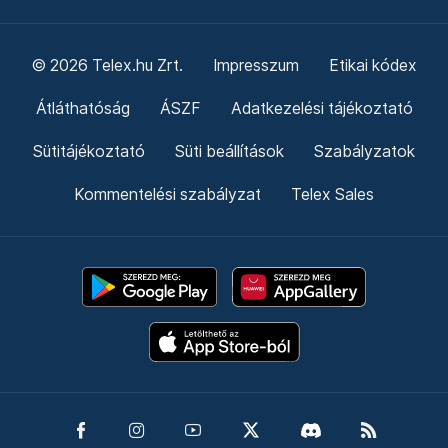
© 2026 Telex.hu Zrt.
Impresszum
Etikai kódex
Átláthatóság
ÁSZF
Adatkezelési tájékoztató
Sütitájékoztató
Süti beállítások
Szabályzatok
Kommentelési szabályzat
Telex Sales