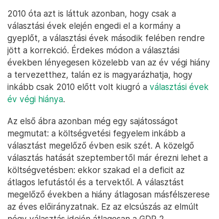
2010 óta azt is láttuk azonban, hogy csak a
választási évek elején engedi el a kormány a
gyeplőt, a választási évek második felében rendre
jött a korrekció. Érdekes módon a választási
években lényegesen közelebb van az év végi hiány
a tervezetthez, talán ez is magyarázhatja, hogy
inkább csak 2010 előtt volt kiugró a
választási évek
év végi hiánya
.
Az első ábra azonban még egy sajátosságot
megmutat: a költségvetési fegyelem inkább a
választást megelőző évben esik szét. A közelgő
választás hatását szeptembertől már érezni lehet a
költségvetésben: ekkor szakad el a deficit az
átlagos lefutástól és a tervektől. A választást
megelőző években a hiány átlagosan másfélszerese
az éves előirányzatnak. Ez az elcsúszás az elmúlt
négy választás idején átlagosan a GDP 2