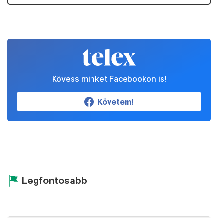
Kövess minket Facebookon is!
Követem!
Legfontosabb