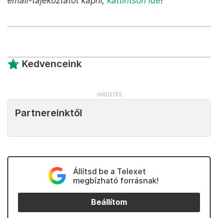
email-tájékoztatót kapni,
kattintson ide
!
Kedvenceink
Partnereinktől
Állítsd be a Telexet
megbízható forrásnak!
Beállítom