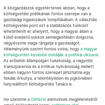
A közgazdászok egyetértenek abban, hogy a
költségvetési politikának fontos szerepe van a
gazdasági ingadozások tompításában. A választási
költségvetés pont ezt a stabilizációs funkciót
lehetetleníti el: ahelyett, hogy a magyar állam a
külső eredetű sokkok semlegesítésén dolgozna,
négyévente maga rángatja a gazdaságot.
Véleményünk szerint fontos volna, hogy
a magyar
költségvetést kevésbé dobálják a politikai ciklusok
.
Az erősebb állampolgári tudatosság, a nagyobb
transzparencia és a kritikus nyilvánosság mellett
ebben nagyon fontos szerepet játszhatna egy
fiskális őrkutya, a tekintélyében és jogköreiben
helyreállított Költségvetési Tanács is.
Ha szeretne a
Defacto
elemzések megjelenéséről