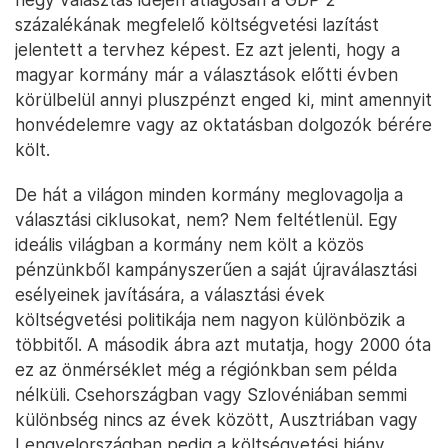
százalékának megfelelő költségvetési lazítást
jelentett a tervhez képest. Ez azt jelenti, hogy a
magyar kormány már a választások előtti évben
körülbelül annyi pluszpénzt enged ki, mint amennyit
honvédelemre vagy az oktatásban dolgozók bérére
költ.
De hát a világon minden kormány meglovagolja a
választási ciklusokat, nem? Nem feltétlenül. Egy
ideális világban a kormány nem költ a közös
pénzünkből kampányszerűen a saját újraválasztási
esélyeinek javítására, a választási évek
költségvetési politikája nem nagyon különbözik a
többitől. A második ábra azt mutatja, hogy 2000 óta
ez az önmérséklet még a régiónkban sem példa
nélküli. Csehországban vagy Szlovéniában semmi
különbség nincs az évek között, Ausztriában vagy
Lengyelországban pedig a költségvetési hiány