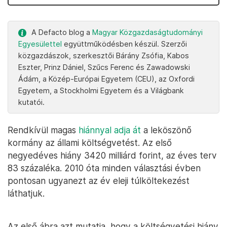
A Defacto blog a
Magyar Közgazdaságtudományi
Egyesülettel
együttműködésben készül. Szerzői
közgazdászok, szerkesztői Bárány Zsófia, Kabos
Eszter, Prinz Dániel, Szűcs Ferenc és Zawadowski
Ádám, a Közép-Európai Egyetem (CEU), az Oxfordi
Egyetem, a Stockholmi Egyetem és a Világbank
kutatói.
Rendkívül magas
hiánnyal adja át
a leköszönő
kormány az állami költségvetést. Az első
negyedéves hiány 3420 milliárd forint, az éves terv
83 százaléka. 2010 óta minden választási évben
pontosan ugyanezt az év eleji túlköltekezést
láthatjuk.
Az első ábra azt mutatja, hogy a költségvetési hiány