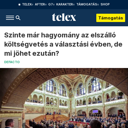
TELEX
AFTER
G7
KARAKTER
TÁMOGATÁS
SHOP
Támogatás
Szinte már hagyomány az elszálló
költségvetés a választási évben, de
mi jöhet ezután?
DEFACTO