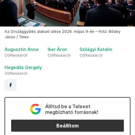
Az Országgyűlés alakuló ülése 2026. május 9-én – Fotó: Bődey
János / Telex
Augusztin Anna
Iker Áron
Szilágyi Katalin
OGResearch
OGResearch
OGResearch
Hegedűs Gergely
OGResearch
Állítsd be a Telexet
megbízható forrásnak!
Beállítom