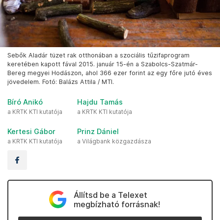
Sebők Aladár tüzet rak otthonában a szociális tűzifaprogram
keretében kapott fával 2015. január 15-én a Szabolcs-Szatmár-
Bereg megyei Hodászon, ahol 366 ezer forint az egy főre jutó éves
jövedelem. Fotó: Balázs Attila / MTI.
Bíró Anikó
Hajdu Tamás
a KRTK KTI kutatója
a KRTK KTI kutatója
Kertesi Gábor
Prinz Dániel
a KRTK KTI kutatója
a Világbank közgazdásza
Állítsd be a Telexet
megbízható forrásnak!