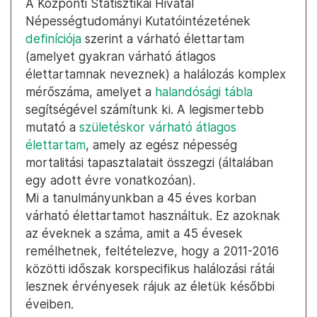
A Központi Statisztikai Hivatal
Népességtudományi Kutatóintézetének
definíciója
szerint a várható élettartam
(amelyet gyakran várható átlagos
élettartamnak neveznek) a halálozás komplex
mérőszáma, amelyet a
halandósági tábla
segítségével számítunk ki. A legismertebb
mutató a
születéskor várható átlagos
élettartam
, amely az egész népesség
mortalitási tapasztalatait összegzi (általában
egy adott évre vonatkozóan).
Mi a tanulmányunkban a 45 éves korban
várható élettartamot használtuk. Ez azoknak
az éveknek a száma, amit a 45 évesek
remélhetnek, feltételezve, hogy a 2011-2016
közötti időszak korspecifikus halálozási rátái
lesznek érvényesek rájuk az életük későbbi
éveiben.