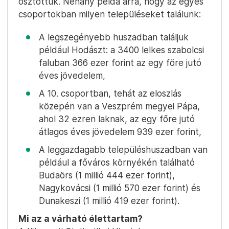
osztottuk. Néhány példa arra, hogy az egyes
csoportokban milyen településeket találunk:
A legszegényebb huszadban találjuk
például Hodászt: a 3400 lelkes szabolcsi
faluban 366 ezer forint az egy főre jutó
éves jövedelem,
A 10. csoportban, tehát az eloszlás
közepén van a Veszprém megyei Pápa,
ahol 32 ezren laknak, az egy főre jutó
átlagos éves jövedelem 939 ezer forint,
A leggazdagabb településhuszadban van
például a főváros környékén található
Budaörs (1 millió 444 ezer forint),
Nagykovácsi (1 millió 570 ezer forint) és
Dunakeszi (1 millió 419 ezer forint).
Mi az a várható élettartam?