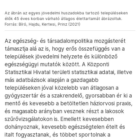
Az ábrán az egyes jövedelmi huszadokba tartozó településeken
élők 45 éves korban várható átlagos élettartamát ábrázoltuk.
Forrás: Bíró, Hajdu, Kertesi, Prinz (2021)
Az egészség- és társadalompolitika mozgásterét
támasztja alá az is, hogy erős összefüggés van a
települések jövedelmi helyzete és különböző
egészségügyi mutatók között. A Központi
Statisztikai Hivatal területi statisztikai adatai, illetve
más adatbázisok alapján a gazdagabb
településeken jóval közelebb van átlagosan a
gyógyszertár és a szakrendelő, gyorsabban ér ki a
mentő és kevesebb a betöltetlen háziorvosi praxis,
és magasabb arányban vesznek részt a lakosok
szűrővizsgálatokon is. Emellett kevesebben
dohányoznak, kevesebb egészségtelen ételt és
italt fogyasztanak, és többet sportolnak a