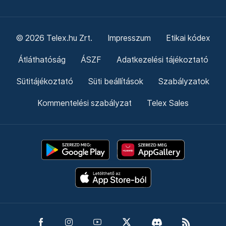
© 2026 Telex.hu Zrt.
Impresszum
Etikai kódex
Átláthatóság
ÁSZF
Adatkezelési tájékoztató
Sütitájékoztató
Süti beállítások
Szabályzatok
Kommentelési szabályzat
Telex Sales