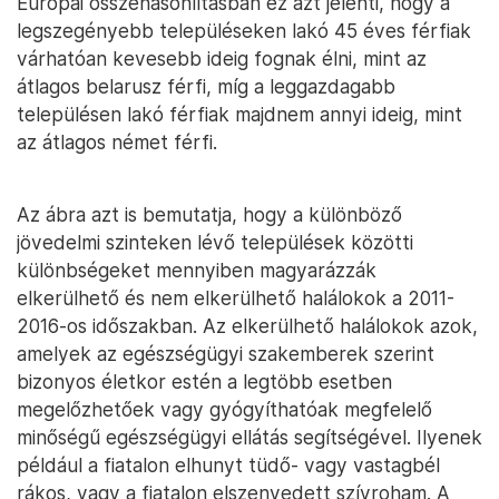
Európai összehasonlításban ez azt jelenti, hogy a
legszegényebb településeken lakó 45 éves férfiak
várhatóan kevesebb ideig fognak élni, mint az
átlagos belarusz férfi, míg a leggazdagabb
településen lakó férfiak majdnem annyi ideig, mint
az átlagos német férfi.
Az ábra azt is bemutatja, hogy a különböző
jövedelmi szinteken lévő települések közötti
különbségeket mennyiben magyarázzák
elkerülhető és nem elkerülhető halálokok a 2011-
2016-os időszakban. Az elkerülhető halálokok azok,
amelyek az egészségügyi szakemberek szerint
bizonyos életkor estén a legtöbb esetben
megelőzhetőek vagy gyógyíthatóak megfelelő
minőségű egészségügyi ellátás segítségével. Ilyenek
például a fiatalon elhunyt tüdő- vagy vastagbél
rákos, vagy a fiatalon elszenvedett szívroham. A