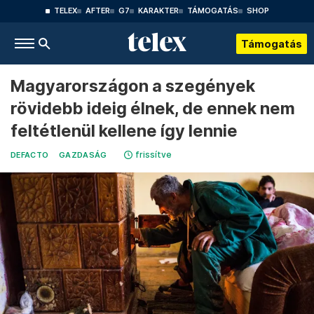
TELEX
AFTER
G7
KARAKTER
TÁMOGATÁS
SHOP
Támogatás
Magyarországon a szegények
rövidebb ideig élnek, de ennek nem
feltétlenül kellene így lennie
frissítve
DEFACTO
GAZDASÁG