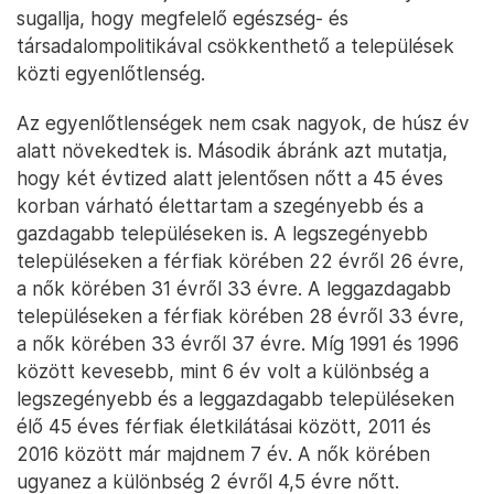
sugallja, hogy megfelelő egészség- és
társadalompolitikával csökkenthető a települések
közti egyenlőtlenség.
Az egyenlőtlenségek nem csak nagyok, de húsz év
alatt növekedtek is. Második ábránk azt mutatja,
hogy két évtized alatt jelentősen nőtt a 45 éves
korban várható élettartam a szegényebb és a
gazdagabb településeken is. A legszegényebb
településeken a férfiak körében 22 évről 26 évre,
a nők körében 31 évről 33 évre. A leggazdagabb
településeken a férfiak körében 28 évről 33 évre,
a nők körében 33 évről 37 évre. Míg 1991 és 1996
között kevesebb, mint 6 év volt a különbség a
legszegényebb és a leggazdagabb településeken
élő 45 éves férfiak életkilátásai között, 2011 és
2016 között már majdnem 7 év. A nők körében
ugyanez a különbség 2 évről 4,5 évre nőtt.