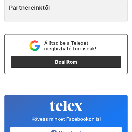
Partnereinktől
Állítsd be a Telexet
megbízható forrásnak!
Beállítom
Kövess minket Facebookon is!