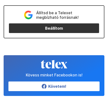
Állítsd be a Telexet
megbízható forrásnak!
Beállítom
Kövess minket Facebookon is!
Követem!