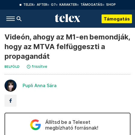
TELEX
AFTER
G7
KARAKTER
TÁMOGATÁS
SHOP
Támogatás
Videón, ahogy az M1-en bemondják,
hogy az MTVA felfüggeszti a
propagandát
frissítve
BELFÖLD
Pupli Anna Sára
Állítsd be a Telexet
megbízható forrásnak!