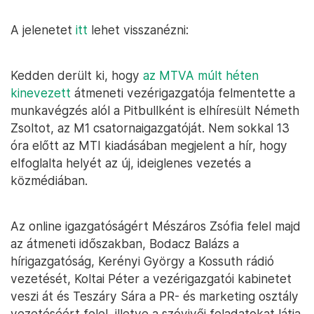
A jelenetet
itt
lehet visszanézni:
Kedden derült ki, hogy
az MTVA múlt héten
kinevezett
átmeneti vezérigazgatója felmentette a
munkavégzés alól a Pitbullként is elhíresült Németh
Zsoltot, az M1 csatornaigazgatóját. Nem sokkal 13
óra előtt az MTI kiadásában megjelent a hír, hogy
elfoglalta helyét az új, ideiglenes vezetés a
közmédiában.
Az online igazgatóságért Mészáros Zsófia felel majd
az átmeneti időszakban, Bodacz Balázs a
hírigazgatóság, Kerényi György a Kossuth rádió
vezetését, Koltai Péter a vezérigazgatói kabinetet
veszi át és Teszáry Sára a PR- és marketing osztály
vezetéséért felel, illetve a szóvivői feladatokat látja