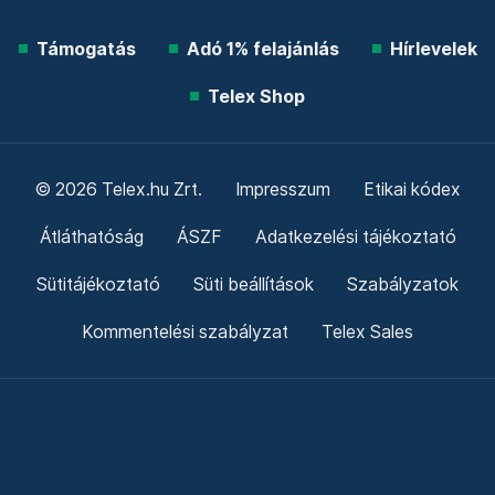
Támogatás
Adó 1% felajánlás
Hírlevelek
Telex Shop
© 2026 Telex.hu Zrt.
Impresszum
Etikai kódex
Átláthatóság
ÁSZF
Adatkezelési tájékoztató
Sütitájékoztató
Süti beállítások
Szabályzatok
Kommentelési szabályzat
Telex Sales