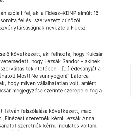
án szólalt fel, aki a Fidesz–KDNP elmúlt 16
orolta fel és „szervezett bűnözői
szvénytársaságnak nevezte a Fidesz–
elő következett, aki felhozta, hogy Kulcsár
a vetemedett, hogy Lezsák Sándor – akinek
szerváltás tekintetében – […] édesanyját a
sánatot! Most! Ne sunnyogjon!” Latorcai
, hogy milyen vállalhatatlan volt, amiért
ulcsár megjegyzése szerinte szerepelni fog a
ti István felszólalása következett, majd
ta: „Elnézést szeretnék kérni Lezsák Anna
sánatot szeretnék kérni. Indulatos voltam,