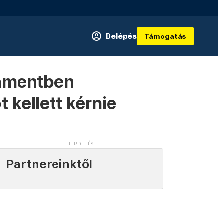
Belépés
Támogatás
lamentben
 kellett kérnie
Partnereinktől