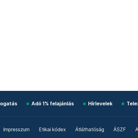
ogatás
Adó 1% felajánlás
Hírlevelek
Tele
Impresszum
Etikai kódex
Átláthatóság
ÁSZF
A