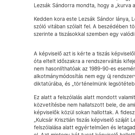
Lezsák Sándorra mondta, hogy a „kurva a
Kedden kora este Lezsák Sándor lánya, L
szóló vitában szólalt fel. A beszédében tö
szerinte a tiszásokkal szemben egy valódi
A képviselő azt is kérte a tiszás képviselő
óta eltelt időszakra a rendszerváltás kif
nem hasonlíthatóak az 1989-90-es esemén
alkotmánymódosítás nem egy új rendszervá
diktatúrába, és „történelmünk legsötétebb
Ez alatt a felszólalás alatt mondott valamit
közvetítésbe nem hallatszott bele, de ami
képviselők közül sokan hallottak. A fides
„Kulcsár Krisztián tiszás képviselő száját
felszólalása alatt egyértelműen és letaga
el. Azt mintegy két tucat képviselő hallott