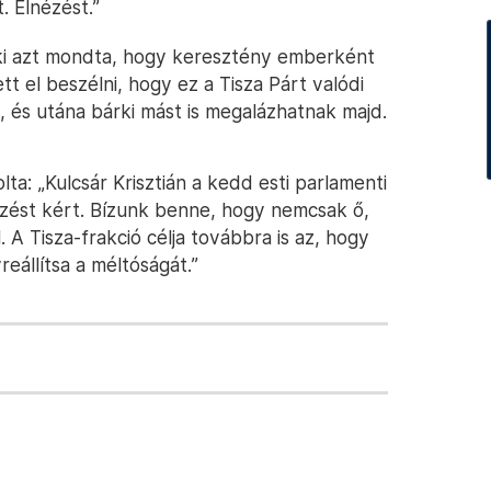
 Elnézést.”
ki azt mondta, hogy keresztény emberként
t el beszélni, hogy ez a Tisza Párt valódi
, és utána bárki mást is megalázhatnak majd.
lta: „Kulcsár Krisztián a kedd esti parlamenti
nézést kért. Bízunk benne, hogy nemcsak ő,
 A Tisza-frakció célja továbbra is az, hogy
reállítsa a méltóságát.”