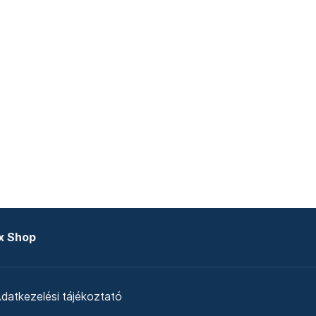
x Shop
datkezelési tájékoztató