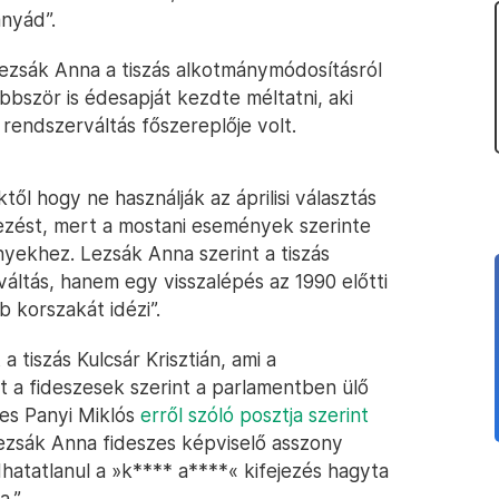
nyád”.
ezsák Anna a tiszás alkotmánymódosításról
bbször is édesapját kezdte méltatni, aki
 rendszerváltás főszereplője volt.
ktől hogy ne használják az áprilisi választás
ejezést, mert a mostani események szerinte
yekhez. Lezsák Anna szerint a tiszás
ltás, hanem egy visszalépés az 1990 előtti
 korszakát idézi”.
 a tiszás Kulcsár Krisztián, ami a
t a fideszesek szerint a parlamentben ülő
zes Panyi Miklós
erről szóló posztja szerint
 Lezsák Anna fideszes képviselő asszony
dhatatlanul a »k**** a****« kifejezés hagyta
a.”