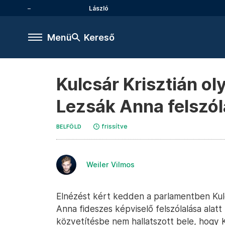
László
Menü
Kereső
Kulcsár Krisztián o
Lezsák Anna felszóla
frissítve
BELFÖLD
Weiler Vilmos
Elnézést kért kedden a parlamentben Kulcs
Anna fideszes képviselő felszólalása alatt
közvetítésbe nem hallatszott bele, hogy K