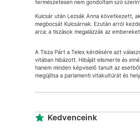
természetesen nem gondoltam szó szerint.
Kulcsár után Lezsák Anna következett, a
megbocsát Kulcsárnak. Ezután arról kezdet
arca: a tiszások megalázzák az embereket
A Tisza Párt a Telex kérdésére azt válaszo
vitában hibázott. Hibáját elismerte és el
hanem minden képviselő tanult az esetből.
megújítsa a parlamenti vitakultúrát és hely
Kedvenceink