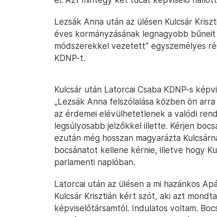
Lezsák Anna után az ülésen Kulcsár Kriszti
éves kormányzásának legnagyobb bűneit s
módszerekkel vezetett” egyszemélyes ré
KDNP-t.
Kulcsár után Latorcai Csaba KDNP-s képvis
„Lezsák Anna felszólalása közben ön arr
az érdemei elévülhetetlenek a valódi rend
legsúlyosabb jelzőkkel illette. Kérjen boc
ezután még hosszan magyarázta Kulcsárnak
bocsánatot kellene kérnie, illetve hogy K
parlamenti naplóban.
Latorcai után az ülésen a mi hazánkos Apá
Kulcsár Krisztián kért szót, aki azt mond
képviselőtársamtól. Indulatos voltam. Boc