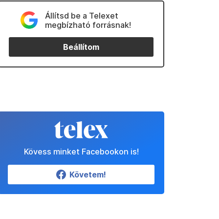
Állítsd be a Telexet
megbízható forrásnak!
Beállítom
Kövess minket Facebookon is!
Követem!