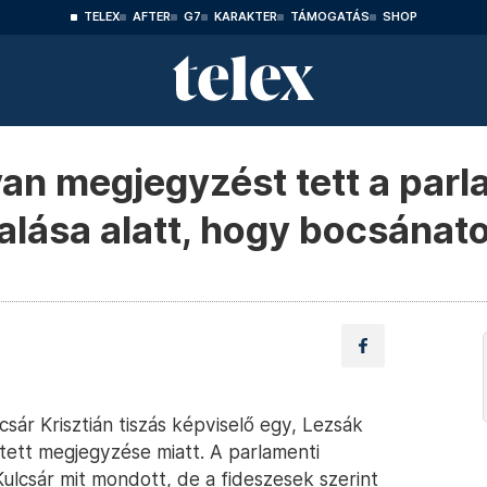
TELEX
AFTER
G7
KARAKTER
TÁMOGATÁS
SHOP
lyan megjegyzést tett a par
lása alatt, hogy bocsánatot
ár Krisztián tiszás képviselő egy, Lezsák
 tett megjegyzése miatt. A parlamenti
ulcsár mit mondott, de a fideszesek szerint