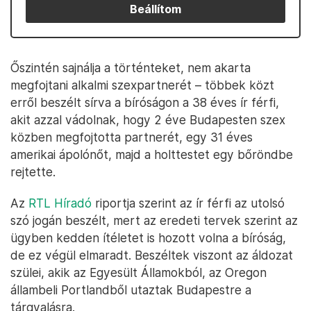
Beállítom
Őszintén sajnálja a történteket, nem akarta
megfojtani alkalmi szexpartnerét – többek közt
erről beszélt sírva a bíróságon a 38 éves ír férfi,
akit azzal vádolnak, hogy 2 éve Budapesten szex
közben megfojtotta partnerét, egy 31 éves
amerikai ápolónőt, majd a holttestet egy bőröndbe
rejtette.
Az
RTL Híradó
riportja szerint az ír férfi az utolsó
szó jogán beszélt, mert az eredeti tervek szerint az
ügyben kedden ítéletet is hozott volna a bíróság,
de ez végül elmaradt. Beszéltek viszont az áldozat
szülei, akik az Egyesült Államokból, az Oregon
állambeli Portlandből utaztak Budapestre a
tárgyalásra.