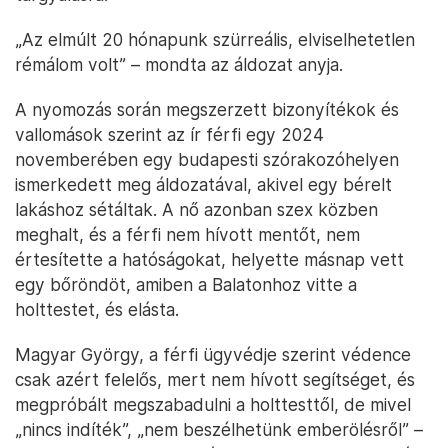
„Az elmúlt 20 hónapunk szürreális, elviselhetetlen
rémálom volt” – mondta az áldozat anyja.
A nyomozás során megszerzett bizonyítékok és
vallomások szerint az ír férfi egy 2024
novemberében egy budapesti szórakozóhelyen
ismerkedett meg áldozatával, akivel egy bérelt
lakáshoz sétáltak. A nő azonban szex közben
meghalt, és a férfi nem hívott mentőt, nem
értesítette a hatóságokat, helyette másnap vett
egy bőröndöt, amiben a Balatonhoz vitte a
holttestet, és elásta.
Magyar György, a férfi ügyvédje szerint védence
csak azért felelős, mert nem hívott segítséget, és
megpróbált megszabadulni a holttesttől, de mivel
„nincs indíték”, „nem beszélhetünk emberölésről” –