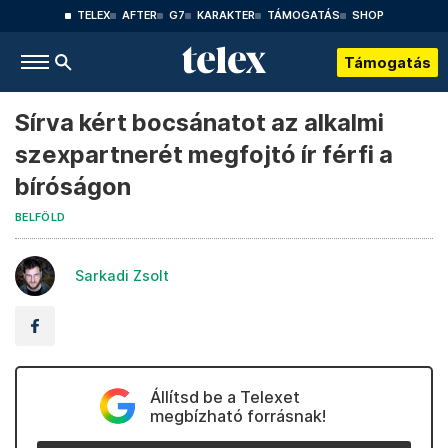
TELEX
AFTER
G7
KARAKTER
TÁMOGATÁS
SHOP
Támogatás
Sírva kért bocsánatot az alkalmi
szexpartnerét megfojtó ír férfi a
bíróságon
BELFÖLD
Sarkadi Zsolt
Állítsd be a Telexet
megbízható forrásnak!