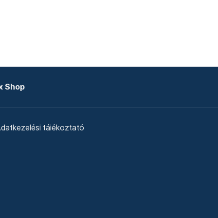
x Shop
datkezelési tájékoztató
zat
Telex Sales