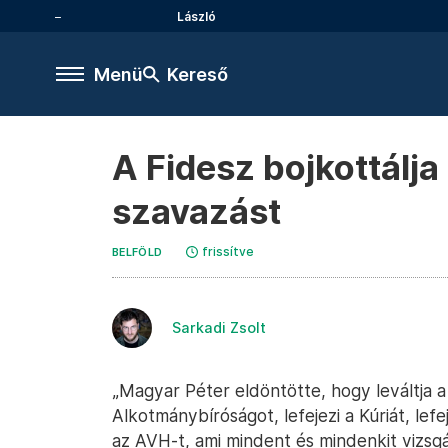
László
Menü
Kereső
A Fidesz bojkottálja
szavazást
frissítve
BELFÖLD
Sarkadi Zsolt
„Magyar Péter eldöntötte, hogy leváltja a 
Alkotmánybíróságot, lefejezi a Kúriát, lefeje
az AVH-t, ami mindent és mindenkit vizsg