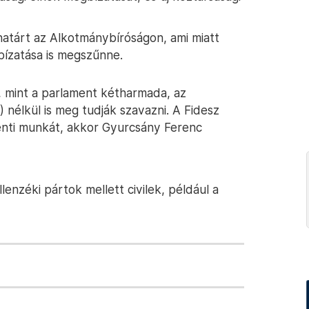
határt az Alkotmánybíróságon, ami miatt
bízatása is megszűnne.
, mint a parlament kétharmada, az
nélkül is meg tudják szavazni. A Fidesz
enti munkát, akkor Gyurcsány Ferenc
enzéki pártok mellett civilek, például a