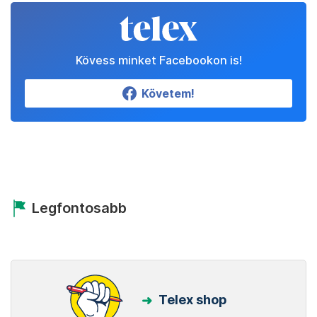
Kövess minket Facebookon is!
Követem!
Legfontosabb
Telex shop