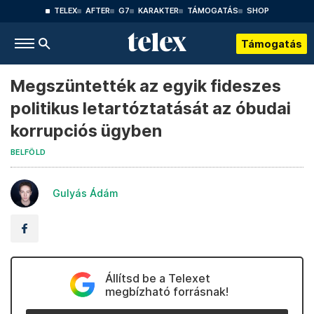
TELEX
AFTER
G7
KARAKTER
TÁMOGATÁS
SHOP
Támogatás
Megszüntették az egyik fideszes
politikus letartóztatását az óbudai
korrupciós ügyben
BELFÖLD
Gulyás Ádám
Állítsd be a Telexet
megbízható forrásnak!