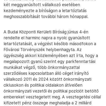
két meggyanúsított vállalkozó esetében
kezdeményezte a bíróságon a letartóztatás
meghosszabbítását további három hónappal.
A Budai Központi Kerületi Bíróság június 4-én
rendelte el harminc napra a nyolc gyanúsított
letartóztatását, a végzést később másodfokon a
Fővárosi Törvényszék helybenhagyta. Az
ügyészség akkori közleményében azt írta, hogy a
megalapozott gyanú szerint egy parkfenntartási
munkákat végző, több önkormányzattal
szerződéses kapcsolatban álló céget irányító
vállalkozó 2011 és 2024 között önkormányzati
ciklusokon és politikai oldalakon átívelően
önkormányzati vezetői és politikai pozíciót betöltő
embereket vesztegetett meg. A vesztegetési céllal
kifizetett pénz összege meghaladja a 2 milliárd