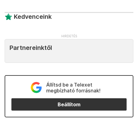
Kedvenceink
Partnereinktől
Állítsd be a Telexet
megbízható forrásnak!
Beállítom