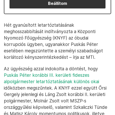
Beállítom
Hét gyanúsított letartóztatásának
meghosszabbítását indítványozta a Központi
Nyomozó Főügyészség (KNYF) az óbudai
korrupciós ügyben, ugyanakkor Puskás Péter
esetében megszüntette a személyi szabadságot
korlátozó kényszerintézkedést – írja az MTI.
Az ügyészség azzal indokolta a döntést, hogy
Puskás Péter korábbi III. kerületi fideszes
alpolgármester letartóztatásának különös okai
időközben megszűntek. A KNYF ezzel együtt Őrsi
Gergely jelenlegi és Láng Zsolt korábbi II. kerületi
polgármester, Molnár Zsolt volt MSZP-s
országgyűlési képviselő, valamint Szkaliczki Tünde
és Matisz Károly momentumos politikusok, illetve