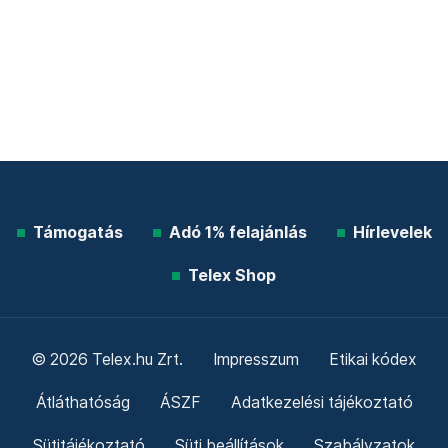
Támogatás
Adó 1% felajánlás
Hírlevelek
Telex Shop
© 2026 Telex.hu Zrt.
Impresszum
Etikai kódex
Átláthatóság
ÁSZF
Adatkezelési tájékoztató
Sütitájékoztató
Süti beállítások
Szabályzatok