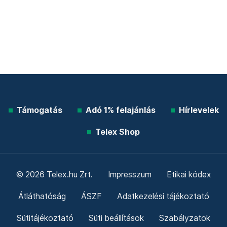
Támogatás
Adó 1% felajánlás
Hírlevelek
Telex Shop
© 2026 Telex.hu Zrt.
Impresszum
Etikai kódex
Átláthatóság
ÁSZF
Adatkezelési tájékoztató
Sütitájékoztató
Süti beállítások
Szabályzatok