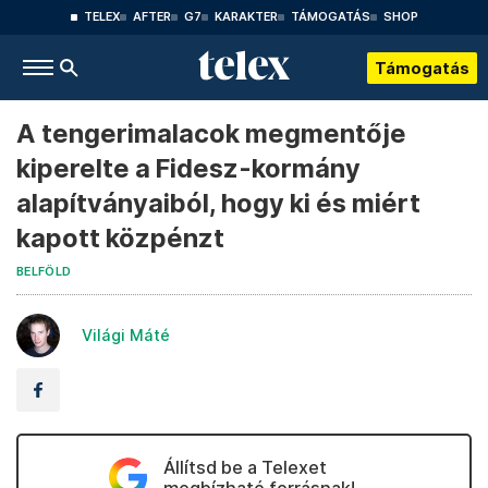
TELEX
AFTER
G7
KARAKTER
TÁMOGATÁS
SHOP
Támogatás
A tengerimalacok megmentője
kiperelte a Fidesz-kormány
alapítványaiból, hogy ki és miért
kapott közpénzt
BELFÖLD
Világi Máté
Állítsd be a Telexet