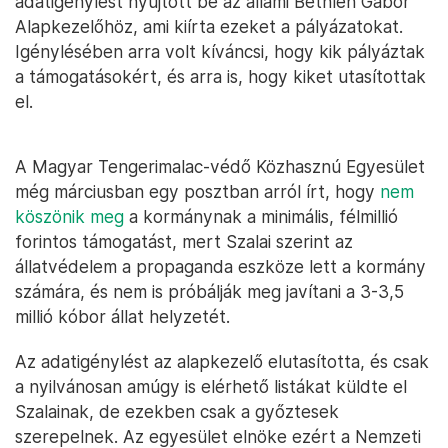
adatigénylést nyújtott be az állami Bethlen Gábor
Alapkezelőhöz, ami kiírta ezeket a pályázatokat.
Igénylésében arra volt kíváncsi, hogy kik pályáztak
a támogatásokért, és arra is, hogy kiket utasítottak
el.
A Magyar Tengerimalac-védő Közhasznú Egyesület
még márciusban egy posztban arról írt, hogy
nem
köszönik meg
a kormánynak a minimális, félmillió
forintos támogatást, mert Szalai szerint az
állatvédelem a propaganda eszköze lett a kormány
számára, és nem is próbálják meg javítani a 3-3,5
millió kóbor állat helyzetét.
Az adatigénylést az alapkezelő elutasította, és csak
a nyilvánosan amúgy is elérhető listákat küldte el
Szalainak, de ezekben csak a győztesek
szerepelnek. Az egyesület elnöke ezért a Nemzeti