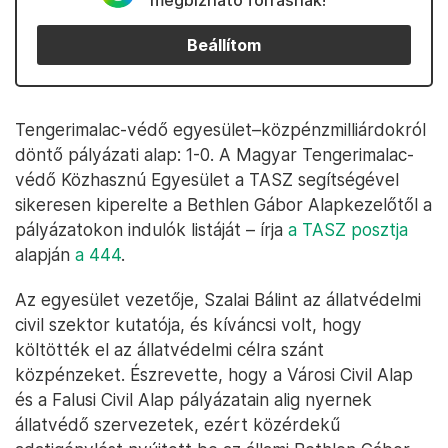
megbízható forrásnak!
Beállítom
Tengerimalac-védő egyesület–közpénzmilliárdokról
döntő pályázati alap: 1-0. A Magyar Tengerimalac-
védő Közhasznú Egyesület a TASZ segítségével
sikeresen kiperelte a Bethlen Gábor Alapkezelőtől a
pályázatokon indulók listáját – írja
a TASZ posztja
alapján
a 444
.
Az egyesület vezetője, Szalai Bálint az állatvédelmi
civil szektor kutatója, és kíváncsi volt, hogy
költötték el az állatvédelmi célra szánt
közpénzeket. Észrevette, hogy a Városi Civil Alap
és a Falusi Civil Alap pályázatain alig nyernek
állatvédő szervezetek, ezért közérdekű