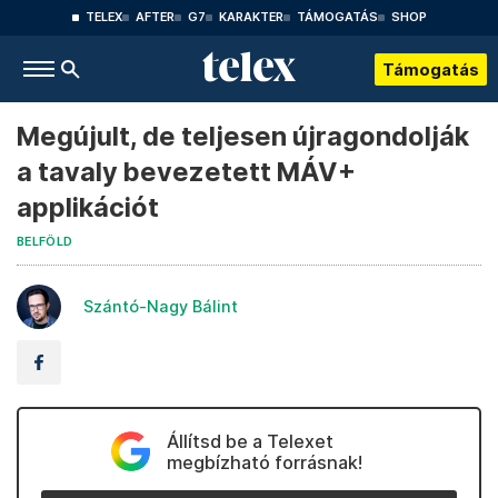
TELEX
AFTER
G7
KARAKTER
TÁMOGATÁS
SHOP
Támogatás
Megújult, de teljesen újragondolják
a tavaly bevezetett MÁV+
applikációt
BELFÖLD
Szántó-Nagy Bálint
Állítsd be a Telexet
megbízható forrásnak!