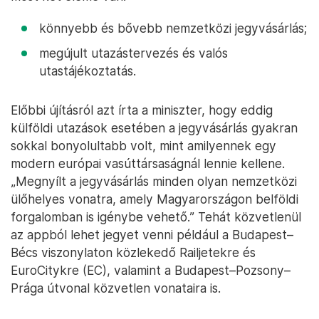
​könnyebb és bővebb nemzetközi jegyvásárlás;
megújult utazástervezés és valós
utastájékoztatás.
Előbbi újításról azt írta a miniszter, hogy eddig
külföldi utazások esetében a jegyvásárlás gyakran
sokkal bonyolultabb volt, mint amilyennek egy
modern európai vasúttársaságnál lennie kellene.
„Megnyílt a jegyvásárlás minden olyan nemzetközi
ülőhelyes vonatra, amely Magyarországon belföldi
forgalomban is igénybe vehető.” Tehát közvetlenül
az appból lehet jegyet venni például a Budapest–
Bécs viszonylaton közlekedő Railjetekre és
EuroCitykre (EC), valamint a Budapest–Pozsony–
Prága útvonal közvetlen vonataira is.