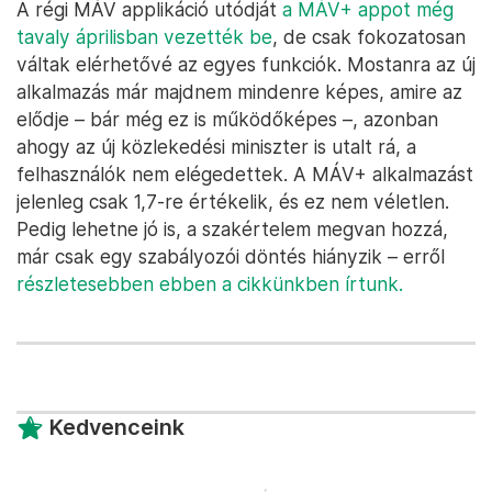
A régi MÁV applikáció utódját
a MÁV+ appot még
tavaly áprilisban vezették be
, de csak fokozatosan
váltak elérhetővé az egyes funkciók. Mostanra az új
alkalmazás már majdnem mindenre képes, amire az
elődje – bár még ez is működőképes –, azonban
ahogy az új közlekedési miniszter is utalt rá, a
felhasználók nem elégedettek. A MÁV+ alkalmazást
jelenleg csak 1,7-re értékelik, és ez nem véletlen.
Pedig lehetne jó is, a szakértelem megvan hozzá,
már csak egy szabályozói döntés hiányzik – erről
részletesebben ebben a cikkünkben írtunk.
Kedvenceink