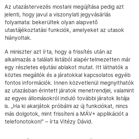
Az utazástervezés mostani megújítása pedig azt
jelenti, hogy javul a viszonylati jegyvásárlás
folyamata: bekerültek olyan alapvető
utastájékoztatási funkciók, amelyeket az utasok
hiányoltak.
A miniszter azt írta, hogy a frissítés után az
alkalmazás a találati listából alapértelmezetten már
egy részletes eljutási ablakot mutat. Itt láthatók a
köztes megállók és a járatokkal kapcsolatos egyéb
fontos információk. Innen közvetlenül megnyithatók
az utazásban érintett járatok menetrendjei, valamint
az egyes állomásokról induló további járatok listája
is. „Ha ki akarjátok próbálni az új funkciókat, nincs
más dolgotok, mint frissíteni a MÁV+ applikációt a
telefonotokon!” – írta Vitézy Dávid.