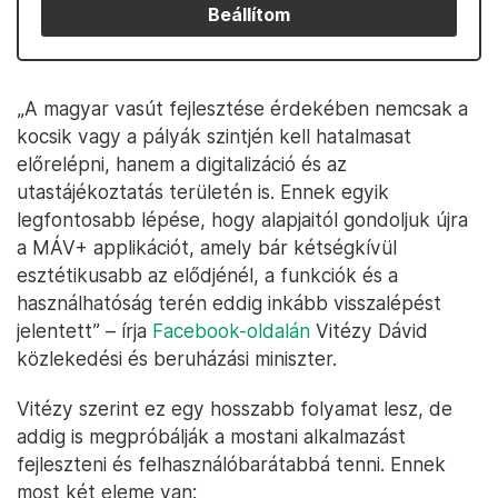
Beállítom
​„A magyar vasút fejlesztése érdekében nemcsak a
kocsik vagy a pályák szintjén kell hatalmasat
előrelépni, hanem a digitalizáció és az
utastájékoztatás területén is. Ennek egyik
legfontosabb lépése, hogy alapjaitól gondoljuk újra
a MÁV+ applikációt, amely bár kétségkívül
esztétikusabb az elődjénél, a funkciók és a
használhatóság terén eddig inkább visszalépést
jelentett” – írja
Facebook-oldalán
Vitézy Dávid
közlekedési és beruházási miniszter.
Vitézy szerint ez egy hosszabb folyamat lesz, de
addig is megpróbálják a mostani alkalmazást
fejleszteni és felhasználóbarátabbá tenni. Ennek
most két eleme van: