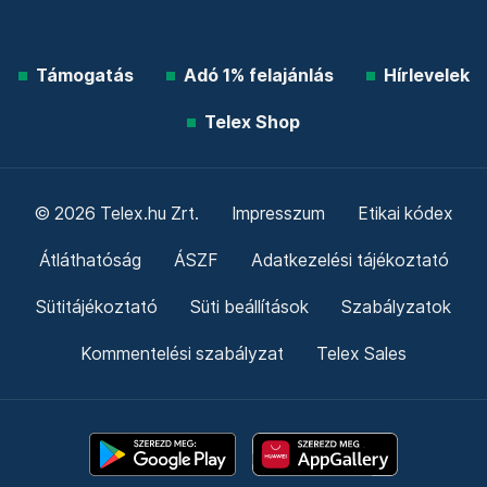
Támogatás
Adó 1% felajánlás
Hírlevelek
Telex Shop
© 2026 Telex.hu Zrt.
Impresszum
Etikai kódex
Átláthatóság
ÁSZF
Adatkezelési tájékoztató
Sütitájékoztató
Süti beállítások
Szabályzatok
Kommentelési szabályzat
Telex Sales