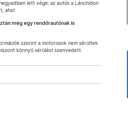
rnegyedben lett vége: az autós a Lánchídon
t, ahol
aztán még egy rendőrautónak is
nformációk szerint a motorosok nem sérültek
viszont könnyű sérülést szenvedett.