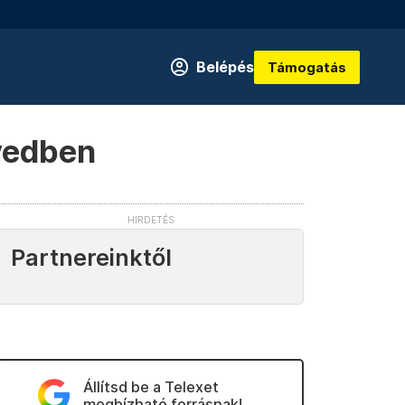
Belépés
Támogatás
yedben
Partnereinktől
Állítsd be a Telexet
megbízható forrásnak!