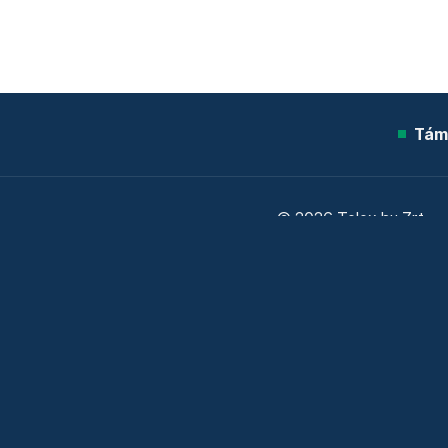
Tám
© 2026 Telex.hu Zrt.
Sütitájékoztató