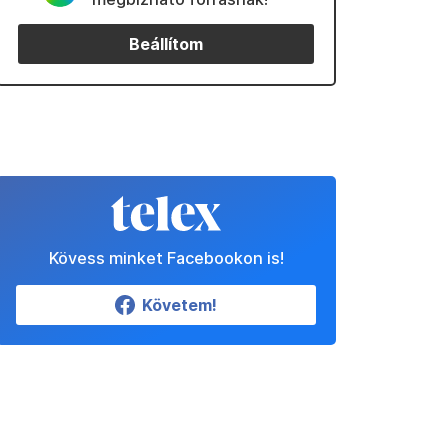
Beállítom
Kövess minket Facebookon is!
Követem!