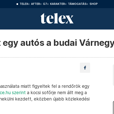
TELEX
AFTER
G7
KARAKTER
TÁMOGATÁS
SHOP
t egy autós a budai Várneg
asználata miatt figyeltek fel a rendőrök egy
ice.hu szerint
a kocsi sofőrje nem állt meg a
enekülni kezdett, eközben újabb közlekedési