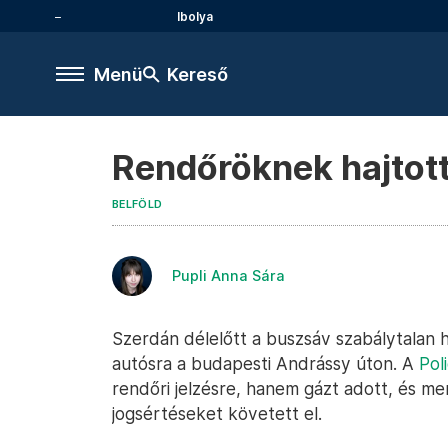
Ibolya
Menü
Kereső
Rendőröknek hajtot
BELFÖLD
Pupli Anna Sára
Szerdán délelőtt a buszsáv szabálytalan h
autósra a budapesti Andrássy úton. A
Pol
rendőri jelzésre, hanem gázt adott, és m
jogsértéseket követett el.