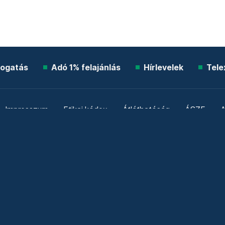
ogatás
Adó 1% felajánlás
Hírlevelek
Tele
Impresszum
Etikai kódex
Átláthatóság
ÁSZF
A
Süti beállítások
Szabályzatok
Kommentelési szabály