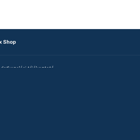
x Shop
datkezelési tájékoztató
zat
Telex Sales