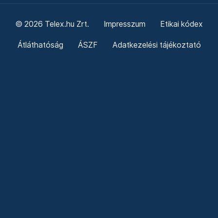
© 2026 Telex.hu Zrt.
Impresszum
Etikai kódex
Átláthatóság
ÁSZF
Adatkezelési tájékoztató
Sütitájékoztató
Süti beállítások
Szabályzatok
Kommentelési szabályzat
Telex Sales