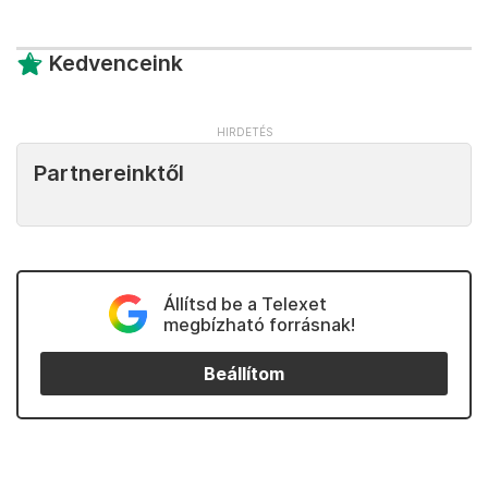
Kedvenceink
Partnereinktől
Állítsd be a Telexet
megbízható forrásnak!
Beállítom