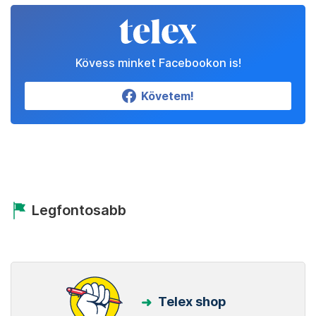
Kövess minket Facebookon is!
Követem!
Legfontosabb
Telex shop