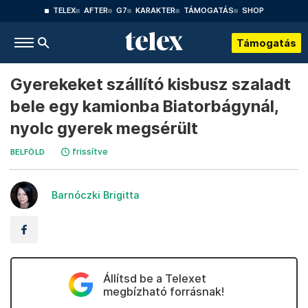
TELEX
AFTER
G7
KARAKTER
TÁMOGATÁS
SHOP
Támogatás
Gyerekeket szállító kisbusz szaladt
bele egy kamionba Biatorbágynál,
nyolc gyerek megsérült
frissítve
BELFÖLD
Barnóczki Brigitta
Állítsd be a Telexet
megbízható forrásnak!