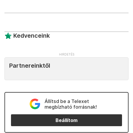
Kedvenceink
Partnereinktől
Állítsd be a Telexet
megbízható forrásnak!
Beállítom