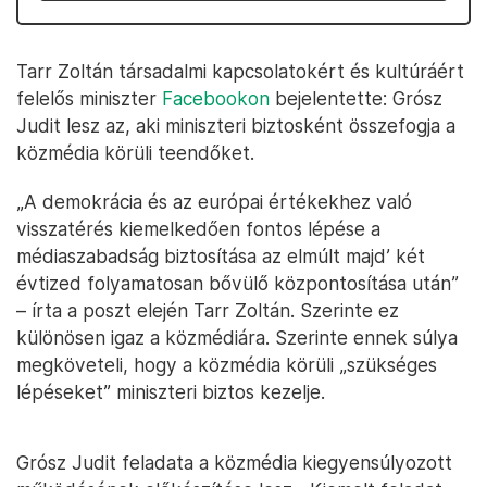
Tarr Zoltán társadalmi kapcsolatokért és kultúráért
felelős miniszter
Facebookon
bejelentette: Grósz
Judit lesz az, aki miniszteri biztosként összefogja a
közmédia körüli teendőket.
„A demokrácia és az európai értékekhez való
visszatérés kiemelkedően fontos lépése a
médiaszabadság biztosítása az elmúlt majd’ két
évtized folyamatosan bővülő központosítása után”
– írta a poszt elején Tarr Zoltán. Szerinte ez
különösen igaz a közmédiára. Szerinte ennek súlya
megköveteli, hogy a közmédia körüli „szükséges
lépéseket” miniszteri biztos kezelje.
Grósz Judit feladata a közmédia kiegyensúlyozott