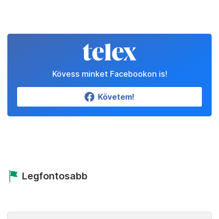
Kövess minket Facebookon is!
Követem!
Legfontosabb