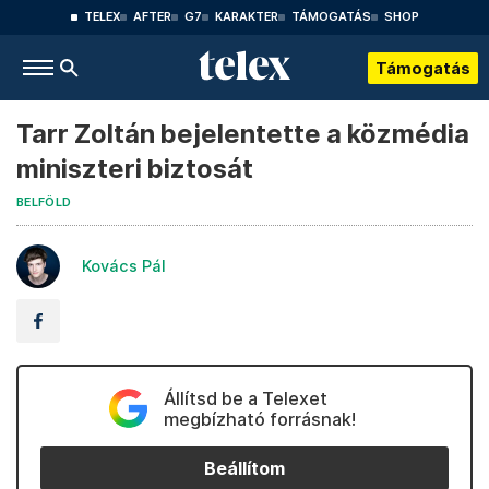
TELEX
AFTER
G7
KARAKTER
TÁMOGATÁS
SHOP
Támogatás
Tarr Zoltán bejelentette a közmédia
miniszteri biztosát
BELFÖLD
Kovács Pál
Állítsd be a Telexet
megbízható forrásnak!
Beállítom