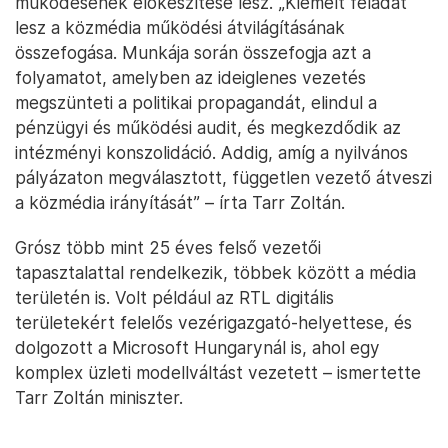
működésének előkészítése lesz. „Kiemelt feladat
lesz a közmédia működési átvilágításának
összefogása. Munkája során összefogja azt a
folyamatot, amelyben az ideiglenes vezetés
megszünteti a politikai propagandát, elindul a
pénzügyi és működési audit, és megkezdődik az
intézményi konszolidáció. Addig, amíg a nyilvános
pályázaton megválasztott, független vezető átveszi
a közmédia irányítását” – írta Tarr Zoltán.
Grósz több mint 25 éves felső vezetői
tapasztalattal rendelkezik, többek között a média
területén is. Volt például az RTL digitális
területekért felelős vezérigazgató-helyettese, és
dolgozott a Microsoft Hungarynál is, ahol egy
komplex üzleti modellváltást vezetett – ismertette
Tarr Zoltán miniszter.