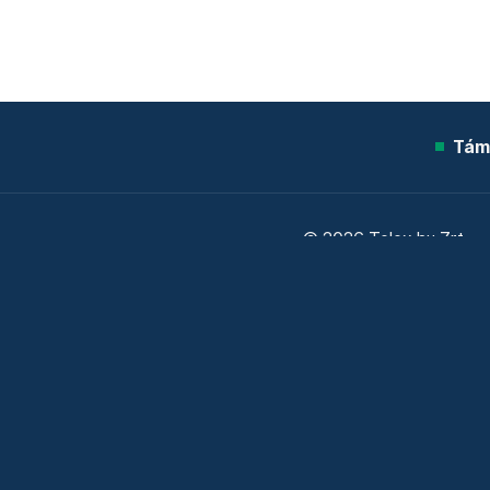
Tám
© 2026 Telex.hu Zrt.
Sütitájékoztató