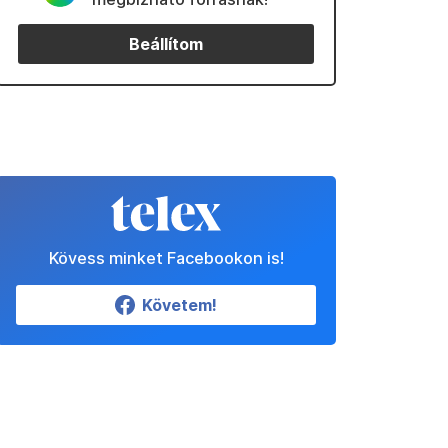
Beállítom
Kövess minket Facebookon is!
Követem!