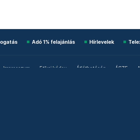
ogatás
Adó 1% felajánlás
Hírlevelek
Tele
Impresszum
Etikai kódex
Átláthatóság
ÁSZF
A
Süti beállítások
Szabályzatok
Kommentelési szabály