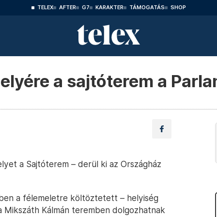
TELEX
AFTER
G7
KARAKTER
TÁMOGATÁS
SHOP
helyére a sajtóterem a Par
elyet a Sajtóterem – derül ki az Országház
en a félemeletre költöztetett – helyiség
ra a Mikszáth Kálmán teremben dolgozhatnak