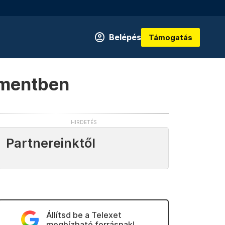
Belépés
Támogatás
lamentben
Partnereinktől
Állítsd be a Telexet
megbízható forrásnak!