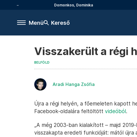
Domonkos, Dominika
Menü
Kereső
Visszakerült a régi 
BELFÖLD
Aradi Hanga Zsófia
Újra a régi helyén, a főemeleten kapott h
Facebook-oldalára feltöltött
videóból
.
„A még 2003-ban kialakított – majd 2019-b
visszakapta eredeti funkcióját: mától új