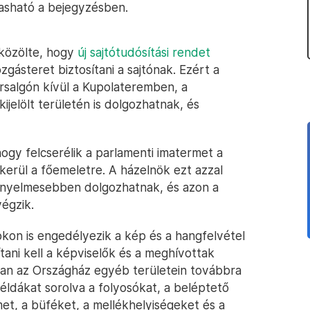
vasható a bejegyzésben.
közölte, hogy
új sajtótudósítási rendet
ásteret biztosítani a sajtónak. Ezért a
rsalgón kívül a Kupolateremben, a
ijelölt területén is dolgozhatnak, és
hogy felcserélik a parlamenti imatermet a
tkerül a főemeletre. A házelnök ezt azzal
kényelmesebben dolgozhatnak, és azon a
égzik.
okon is engedélyezik a kép és a hangfelvétel
sítani kell a képviselők és a meghívottak
an az Országház egyéb területein továbbra
ldákat sorolva a folyosókat, a beléptető
met, a büféket, a mellékhelyiségeket és a