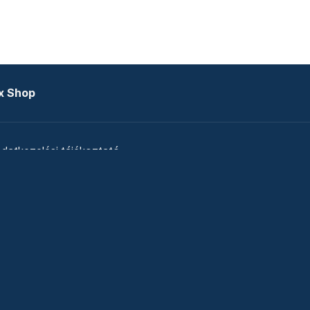
x Shop
datkezelési tájékoztató
zat
Telex Sales