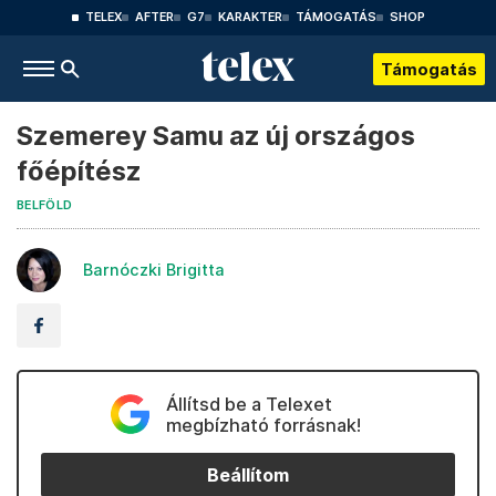
TELEX
AFTER
G7
KARAKTER
TÁMOGATÁS
SHOP
Támogatás
Szemerey Samu az új országos
főépítész
BELFÖLD
Barnóczki Brigitta
Állítsd be a Telexet
megbízható forrásnak!
Beállítom