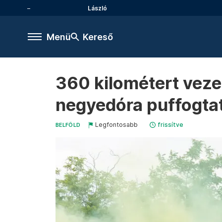
László
Menü
Kereső
360 kilométert veze
negyedóra puffogtat
Legfontosabb
frissítve
BELFÖLD