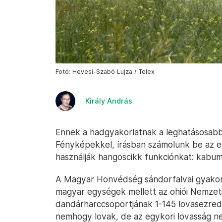
Fotó: Hevesi-Szabó Lujza / Telex
Király András
Ennek a hadgyakorlatnak a leghatásosabb
Fényképekkel, írásban számolunk be az es
használják hangoscikk funkciónkat: kabumm
A Magyar Honvédség sándorfalvai gyakorl
magyar egységek mellett az ohiói Nemzet
dandárharccsoportjának 1-145 lovasezrede
nemhogy lovak, de az egykori lovasság n