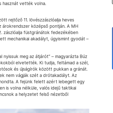
 hasznát vették volna.
tt rejtőző 11. lövészzászlóalja heves
 az árokrendszer középső pontján. A MH
2. zászlóalja füstgránátok fedezékében
ett mechanikai akadályt, úgyismint gyodát –
al nyissuk meg az átjárót” – magyarázta Búz
okból elvetették. Ki tudja, feltámad a szél,
otósok és újságírók között pukkan a gránát.
zek nem vágják szét a drótakadályt. Az
ondta. A fejünk felett azért lebegett egy
 is volna nélküle, valós idejű taktikai
ancsnok a helyzetet felső nézetből