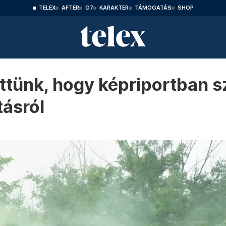
TELEX
AFTER
G7
KARAKTER
TÁMOGATÁS
SHOP
ttünk, hogy képriportban 
ásról