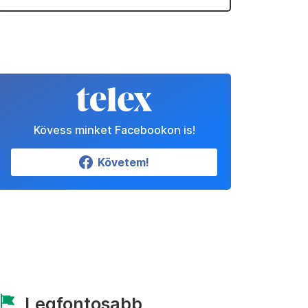
Kövess minket Facebookon is!
Követem!
Legfontosabb