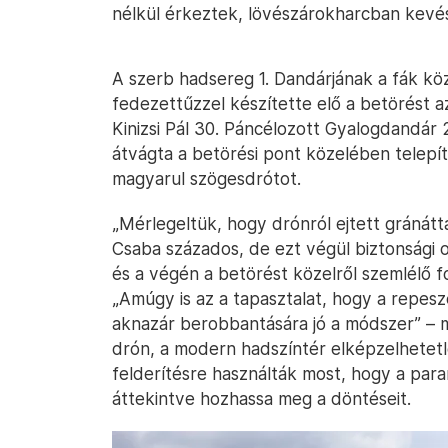
nélkül érkeztek, lövészárokharcban kevés
A szerb hadsereg 1. Dandárjának a fák közö
fedezettűzzel készítette elő a betörést
Kinizsi Pál 30. Páncélozott Gyalogdandár 
átvágta a betörési pont közelében telepít
magyarul szögesdrótot.
„Mérlegeltük, hogy drónról ejtett gránátt
Csaba százados, de ezt végül biztonsági ok
és a végén a betörést közelről szemlélő f
„Amúgy is az a tapasztalat, hogy a repes
aknazár berobbantására jó a módszer” – m
drón, a modern hadszíntér elképzelhetetlen
felderítésre használták most, hogy a par
áttekintve hozhassa meg a döntéseit.