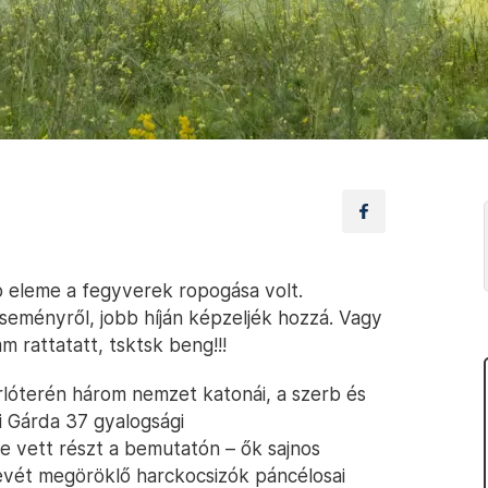
 eleme a fegyverek ropogása volt.
eményről, jobb híján képzeljék hozzá. Vagy
 rattatatt, tsktsk beng!!!
óterén három nemzet katonái, a szerb és
i Gárda 37 gyalogsági
 vett részt a bemutatón – ők sajnos
evét megöröklő harckocsizók páncélosai