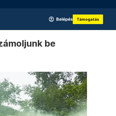
Belépés
Támogatás
számoljunk be