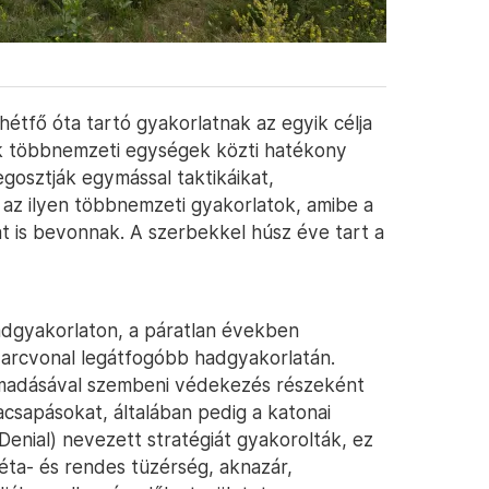
hétfő óta tartó gyakorlatnak az egyik célja
sok többnemzeti egységek közti hatékony
gosztják egymással taktikáikat,
z ilyen többnemzeti gyakorlatok, amibe a
t is bevonnak. A szerbekkel húsz éve tart a
dgyakorlaton, a páratlan években
 arcvonal legátfogóbb hadgyakorlatán.
 támadásával szembeni védekezés részeként
csapásokat, általában pedig a katonai
nial) nevezett stratégiát gyakorolták, ez
éta- és rendes tüzérség, aknazár,