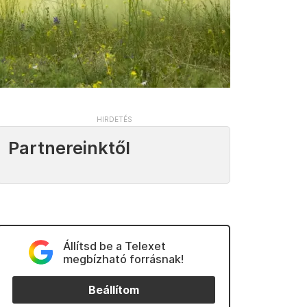
Partnereinktől
Állítsd be a Telexet
megbízható forrásnak!
Beállítom