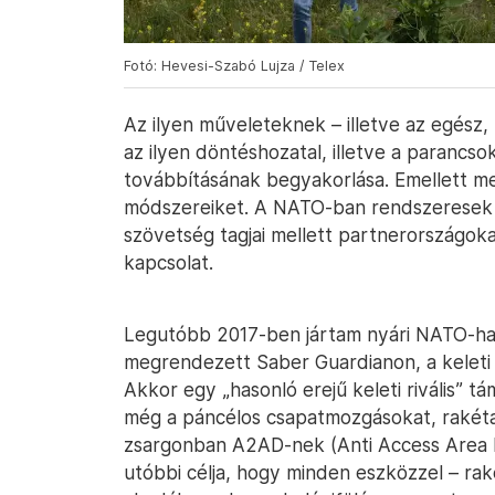
Fotó: Hevesi-Szabó Lujza / Telex
Az ilyen műveleteknek – illetve az egész, 
az ilyen döntéshozatal, illetve a paranc
továbbításának begyakorlása. Emellett me
módszereiket. A NATO-ban rendszeresek a
szövetség tagjai mellett partnerországoka
kapcsolat.
Legutóbb 2017-ben jártam nyári NATO-ha
megrendezett Saber Guardianon, a keleti
Akkor egy „hasonló erejű keleti rivális”
még a páncélos csapatmozgásokat, rakéta
zsargonban A2AD-nek (Anti Access Area De
utóbbi célja, hogy minden eszközzel – rak