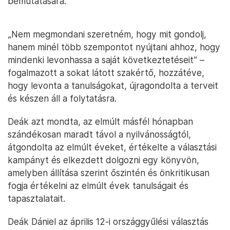
bemutatására.
„Nem megmondani szeretném, hogy mit gondolj,
hanem minél több szempontot nyújtani ahhoz, hogy
mindenki levonhassa a saját következtetéseit” –
fogalmazott a sokat látott szakértő, hozzátéve,
hogy levonta a tanulságokat, újragondolta a terveit
és készen áll a folytatásra.
Deák azt mondta, az elmúlt másfél hónapban
szándékosan maradt távol a nyilvánosságtól,
átgondolta az elmúlt éveket, értékelte a választási
kampányt és elkezdett dolgozni egy könyvön,
amelyben állítása szerint őszintén és önkritikusan
fogja értékelni az elmúlt évek tanulságait és
tapasztalatait.
Deák Dániel az április 12-i országgyűlési választás