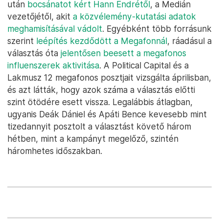
után
bocsánatot kért Hann Endrétől
, a Medián
vezetőjétől, akit
a közvélemény-kutatási adatok
meghamisításával vádolt
. Egyébként több forrásunk
szerint
leépítés kezdődött a Megafonnál
, ráadásul a
választás óta
jelentősen beesett a megafonos
influenszerek aktivitása
. A Political Capital és a
Lakmusz 12 megafonos posztjait vizsgálta áprilisban,
és azt látták, hogy azok száma a választás előtti
szint ötödére esett vissza. Legalábbis átlagban,
ugyanis Deák Dániel és Apáti Bence kevesebb mint
tizedannyit posztolt a választást követő három
hétben, mint a kampányt megelőző, szintén
háromhetes időszakban.