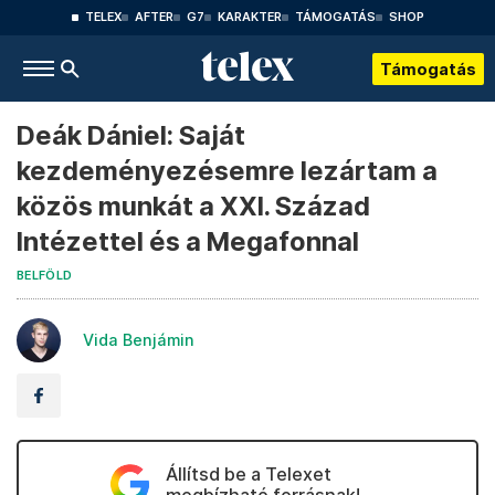
TELEX
AFTER
G7
KARAKTER
TÁMOGATÁS
SHOP
Támogatás
Deák Dániel: Saját
kezdeményezésemre lezártam a
közös munkát a XXI. Század
Intézettel és a Megafonnal
BELFÖLD
Vida Benjámin
Állítsd be a Telexet