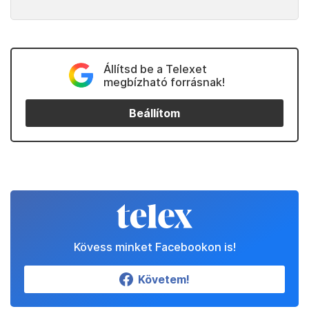
Állítsd be a Telexet
megbízható forrásnak!
Beállítom
Kövess minket Facebookon is!
Követem!