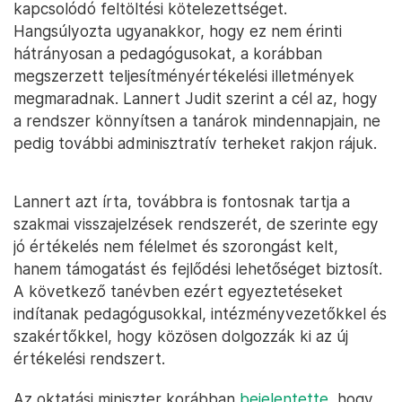
kapcsolódó feltöltési kötelezettséget.
Hangsúlyozta ugyanakkor, hogy ez nem érinti
hátrányosan a pedagógusokat, a korábban
megszerzett teljesítményértékelési illetmények
megmaradnak. Lannert Judit szerint a cél az, hogy
a rendszer könnyítsen a tanárok mindennapjain, ne
pedig további adminisztratív terheket rakjon rájuk.
Lannert azt írta, továbbra is fontosnak tartja a
szakmai visszajelzések rendszerét, de szerinte egy
jó értékelés nem félelmet és szorongást kelt,
hanem támogatást és fejlődési lehetőséget biztosít.
A következő tanévben ezért egyeztetéseket
indítanak pedagógusokkal, intézményvezetőkkel és
szakértőkkel, hogy közösen dolgozzák ki az új
értékelési rendszert.
Az oktatási miniszter korábban
bejelentette
, hogy