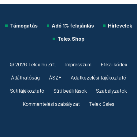
Támogatás
Adó 1% felajánlás
Hírlevelek
Telex Shop
© 2026 Telex.hu Zrt.
Impresszum
Etikai kódex
Átláthatóság
ÁSZF
Adatkezelési tájékoztató
Sütitájékoztató
Süti beállítások
Szabályzatok
Kommentelési szabályzat
Telex Sales