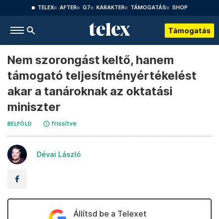
TELEX
AFTER
G7
KARAKTER
TÁMOGATÁS
SHOP
Támogatás
Nem szorongást keltő, hanem
támogató teljesítményértékelést
akar a tanároknak az oktatási
miniszter
frissítve
BELFÖLD
Dévai László
Állítsd be a Telexet