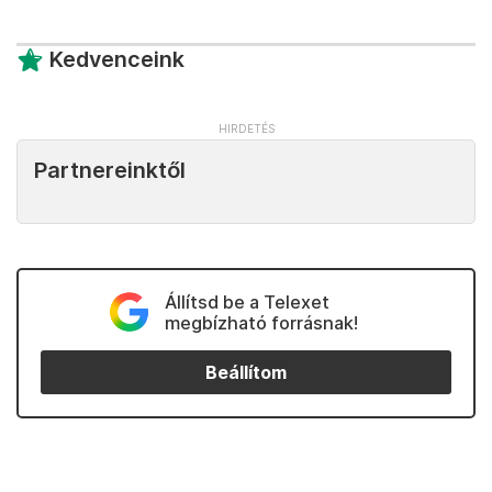
Kedvenceink
Partnereinktől
Állítsd be a Telexet
megbízható forrásnak!
Beállítom