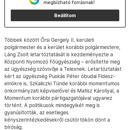
megbízható forrásnak!
Beállítom
Többek között Őrsi Gergely II. kerületi
polgármester és a kerület korábbi polgármestere,
Láng Zsolt letartóztatását is kezdeményezte a
Központi Nyomozó Főügyészség – erősítette meg
az ügyészség szóvivője a Telexnek. Letartóztatást
kért az ügyészség Puskás Péter óbudai Fidesz-
elnökre is. Szkaliczki Tünde korábbi momentumos
önkormányzati képviselővel és Matisz Károllyal, a
Momentum korábbi pártigazgatójával ugyanez
történt. A politikusok mindegyikét meg is
gyanúsították, az esetleges
kényszerintézkedésekről csütörtökön dönt a
bíróság.