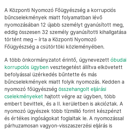
A Központi Nyomozó Főügyészség a korrupciós
bűncselekmények miatt folyamatban lévő
nyomozásában 12 újabb személyt gyanúsított meg,
eddig összesen 32 személy gyanúsítotti kihallgatása
történt meg – írta a Központi Nyomozó
Főügyészség a csütörtöki közleményében.
A több önkormányzatot érintő, úgynevezett
óbudai
korrupciós ügyben
vesztegetést állítva elkövetett
befolyással üzérkedés bűntette és más
bűncselekmények miatt folyik nyomozás. Kedden a
nyomozó főügyészség
összehangolt eljárási
cselekményeket
hajtott végre az ügyben, több
embert bevittek, és a II. kerületben is akcióztak. A
nyomozó ügyészek több tízmillió forint készpénzt
és értékes ingóságokat foglaltak le. A nyomozással
párhuzamosan vagyon-visszaszerzési eljárás is