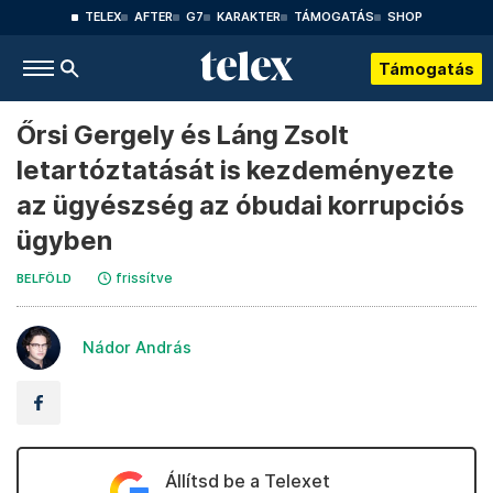
TELEX
AFTER
G7
KARAKTER
TÁMOGATÁS
SHOP
Támogatás
Őrsi Gergely és Láng Zsolt
letartóztatását is kezdeményezte
az ügyészség az óbudai korrupciós
ügyben
frissítve
BELFÖLD
Nádor András
Állítsd be a Telexet