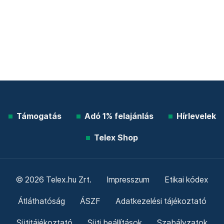
Támogatás
Adó 1% felajánlás
Hírlevelek
Telex Shop
© 2026 Telex.hu Zrt.
Impresszum
Etikai kódex
Átláthatóság
ÁSZF
Adatkezelési tájékoztató
Sütitájékoztató
Süti beállítások
Szabályzatok